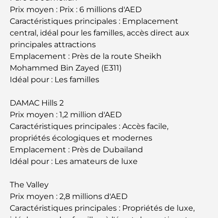
Les 10 pays les plus riches du monde
Prix moyen : Prix : 6 millions d'AED
Caractéristiques principales : Emplacement
Activités à faire avec des enfants à Dubaï : un
central, idéal pour les familles, accès direct aux
guide complet pour les familles
principales attractions
Emplacement : Près de la route Sheikh
Les meilleurs complexes hôteliers balnéaires de
Mohammed Bin Zayed (E311)
Dubaï pour une escapade de luxe
Idéal pour : Les familles
Lieux romantiques à Dubaï pour des moments
DAMAC Hills 2
inoubliables
Prix moyen : 1,2 million d'AED
Caractéristiques principales : Accès facile,
Les meilleures options de séjour à Dubaï : Hôtels
propriétés écologiques et modernes
et complexes hôteliers de premier plan
Emplacement : Près de Dubailand
Idéal pour : Les amateurs de luxe
Meilleurs restaurants pour un déjeuner d'affaires
au DIFC
The Valley
Prix moyen : 2,8 millions d'AED
Les marques de vêtements les plus chères au
Caractéristiques principales : Propriétés de luxe,
monde