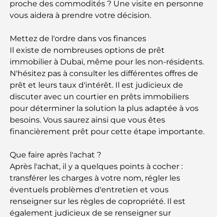
proche des commodités ? Une visite en personne
vous aidera à prendre votre décision.
Rarest Car in the World: Automotive Legends
Beyond Price
Mettez de l'ordre dans vos finances
Il existe de nombreuses options de prêt
Salles de sport au DIFC : quand le fitness
immobilier à Dubaï, même pour les non-résidents.
rencontre le style de vie professionnel
N'hésitez pas à consulter les différentes offres de
prêt et leurs taux d'intérêt. Il est judicieux de
Plateformes de trading aux Émirats arabes unis :
discuter avec un courtier en prêts immobiliers
un guide pour les investisseurs modernes
pour déterminer la solution la plus adaptée à vos
besoins. Vous saurez ainsi que vous êtes
Family Beach Club Dubai : Là où divertissement et
financièrement prêt pour cette étape importante.
détente se rencontrent
Que faire après l'achat ?
Les meilleures écoles IB à Dubaï : un guide
Après l'achat, il y a quelques points à cocher :
complet pour les parents
transférer les charges à votre nom, régler les
éventuels problèmes d'entretien et vous
Plan directeur de Dubai Hills : une vision pour la
renseigner sur les règles de copropriété. Il est
vie communautaire moderne
également judicieux de se renseigner sur