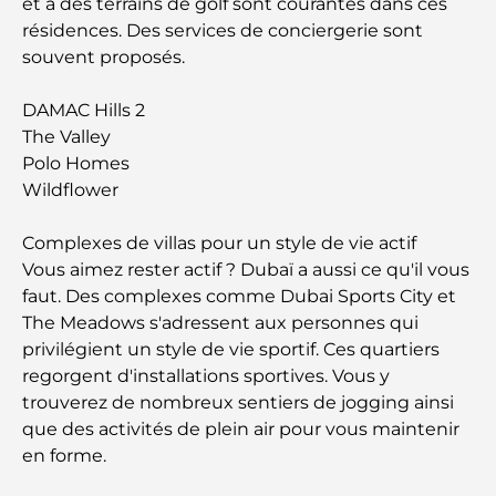
et à des terrains de golf sont courantes dans ces
extérieurs
résidences. Des services de conciergerie sont
souvent proposés.
Les meilleures entreprises de déménagement à
Dubaï : un guide complet
DAMAC Hills 2
The Valley
Palm Jebel Ali contre Palm Jumeirah : une
Polo Homes
comparaison claire pour les acheteurs immobiliers
avisés
Wildflower
Complexes de villas pour un style de vie actif
Découvrez Moon Island Dubai : votre guide ultime
Vous aimez rester actif ? Dubaï a aussi ce qu'il vous
faut. Des complexes comme Dubai Sports City et
À la découverte des sites historiques de Dubaï : un
The Meadows s'adressent aux personnes qui
voyage à travers le temps
privilégient un style de vie sportif. Ces quartiers
regorgent d'installations sportives. Vous y
Les 7 meilleurs restaurants de Dubai Creek
trouverez de nombreux sentiers de jogging ainsi
Harbour où dîner
que des activités de plein air pour vous maintenir
en forme.
Les meilleures écoles de Dubai Marina : un guide