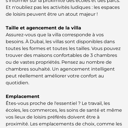
s'informer sur la proximité des écoles et des parcs.
Clubs de plage de Palm Jumeirah : Guide complet
Et n'oubliez pas les activités ludiques : les espaces
2026
de loisirs peuvent être un atout majeur !
Restaurants italiens du centre-ville de Dubaï : un
Taille et agencement de la villa
avant-goût d'Italie au cœur de la ville
Assurez-vous que la villa corresponde à vos
besoins. À Dubaï, les villas sont disponibles dans
Les 7 meilleures salles de sport de Dubai Hills : le
toutes les formes et toutes les tailles. Vous pouvez
summum du fitness
trouver des maisons confortables de 3 chambres
ou de vastes propriétés. Pensez au nombre de
Le guide ultime des restaurants gastronomiques
chambres souhaité. Un agencement intelligent
de Palm Jumeirah
peut réellement améliorer votre confort au
quotidien.
Découvrez les meilleurs petits-déjeuners de
Business Bay, à Dubaï.
Emplacement
Êtes-vous proche de l'essentiel ? Le travail, les
Hôpitaux publics à Dubaï : des soins de santé
écoles, les commerces, les soins de santé et même
complets pour tous
vos lieux de loisirs préférés doivent être à
proximité. Les emplacements de choix, comme les