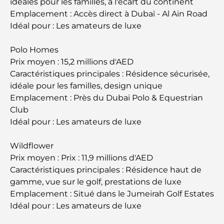
idéales pour les familles, à l'écart du continent
Emplacement : Accès direct à Dubaï - Al Ain Road
Architecture ottomane : un riche héritage d'art,
Idéal pour : Les amateurs de luxe
de culture et d'empire
Polo Homes
Prix moyen : 15,2 millions d'AED
Comment choisir un conseiller financier à Dubaï ?
Caractéristiques principales : Résidence sécurisée,
idéale pour les familles, design unique
Les jets privés les plus chers : immersion dans
Emplacement : Près du Dubai Polo & Equestrian
l'univers du luxe aéronautique des milliardaires
Club
Idéal pour : Les amateurs de luxe
Les bagues de fiançailles les plus chères du
monde
Wildflower
Prix moyen : Prix : 11,9 millions d'AED
Écoles indiennes à Dubaï : Le guide ultime pour
Caractéristiques principales : Résidence haut de
les parents
gamme, vue sur le golf, prestations de luxe
Emplacement : Situé dans le Jumeirah Golf Estates
Idéal pour : Les amateurs de luxe
Découverte des sites emblématiques d'Abu Dhabi