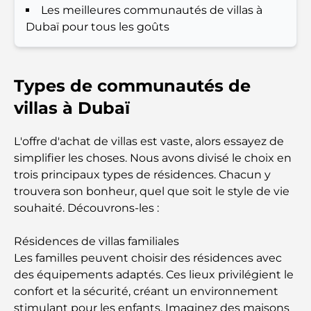
Les meilleures communautés de villas à
chaque voyageur
Dubaï pour tous les goûts
Que faire dans le centre-ville de Dubaï : votre
guide ultime
Types de communautés de
Les meilleurs iftars à Dubaï : 7 adresses
villas à Dubaï
incontournables pour un repas de Ramadan
mémorable
L'offre d'achat de villas est vaste, alors essayez de
Cafés à Business Bay : l’alliance parfaite du café et
simplifier les choses. Nous avons divisé le choix en
de la convivialité
trois principaux types de résidences. Chacun y
trouvera son bonheur, quel que soit le style de vie
Restaurants étoilés Michelin à Dubaï : un circuit
souhaité. Découvrons-les :
gastronomique inoubliable
Résidences de villas familiales
Découverte des restaurants de Jumeirah Golf
Les familles peuvent choisir des résidences avec
Estates : un guide culinaire
des équipements adaptés. Ces lieux privilégient le
confort et la sécurité, créant un environnement
Dubai Horse Racing: Where Tradition Meets
stimulant pour les enfants. Imaginez des maisons