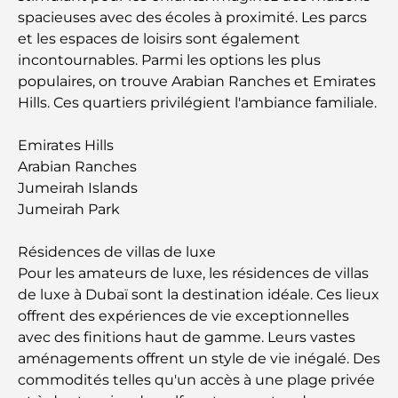
Global Competition
spacieuses avec des écoles à proximité. Les parcs
et les espaces de loisirs sont également
Cafés à Palm Jumeirah : Guide des meilleurs cafés
incontournables. Parmi les options les plus
et lieux de vie de l’île
populaires, on trouve Arabian Ranches et Emirates
Hills. Ces quartiers privilégient l'ambiance familiale.
Les meilleurs petits-déjeuners de Dubaï : Ma
sélection pour 2026
Emirates Hills
Arabian Ranches
Comment obtenir un prêt immobilier à Dubaï : le
Jumeirah Islands
guide ultime
Jumeirah Park
Plan directeur de Tilal Al Ghaf : une nouvelle
Résidences de villas de luxe
norme pour la vie intégrée à Dubaï
Pour les amateurs de luxe, les résidences de villas
de luxe à Dubaï sont la destination idéale. Ces lieux
Maisons conformes au Vastu : Guide pratique pour
offrent des expériences de vie exceptionnelles
créer équilibre et harmonie
avec des finitions haut de gamme. Leurs vastes
aménagements offrent un style de vie inégalé. Des
Les meilleures entreprises d'aménagement
commodités telles qu'un accès à une plage privée
paysager à Dubaï : Transformer vos espaces