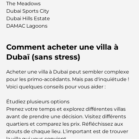
adapté aux familles
The Meadows
Dubai Sports City
Restaurants à Dubai Hills : Les meilleures adresses
Dubai Hills Estate
gourmandes d’un quartier en pleine expansion
DAMAC Lagoons
Les meilleurs parcours de golf de championnat à
Comment acheter une villa à
Dubaï
Dubaï (sans stress)
Résidences en bord de mer à Dubaï : le luxe au
bord de la mer
Acheter une villa à Dubaï peut sembler complexe
pour les primo-accédants. Mais pas d'inquiétude !
Les meilleures banques de Dubaï pour les
Voici quelques conseils pour vous aider :
expatriés : un guide bancaire complet
Étudiez plusieurs options
Le pays le plus cher du monde : un classement
Prenez votre temps et explorez différentes villas
mondial des coûts
avant de prendre une décision. Visitez différents
quartiers et comparez les prix. Réfléchissez aux
Les meilleurs restaurants de steak à Dubaï : un
atouts de chaque lieu. L'important est de trouver
guide pour les amateurs de viande
la villa qui vous convient.