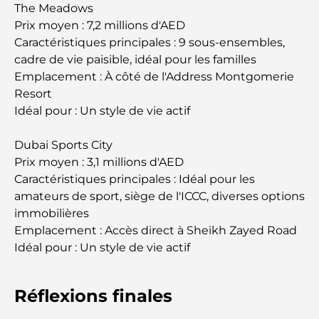
The Meadows
Écoles à Abou Dhabi : Le guide ultime des
Prix moyen : 7,2 millions d'AED
meilleures écoles de la capitale
Caractéristiques principales : 9 sous-ensembles,
cadre de vie paisible, idéal pour les familles
Restaurants à Abou Dhabi : un tour savoureux de
Emplacement : À côté de l'Address Montgomerie
la capitale
Resort
Idéal pour : Un style de vie actif
Gyms in Abu Dhabi: Your Guide to the Best
Fitness Spots in the City
Dubai Sports City
Prix moyen : 3,1 millions d'AED
Centres commerciaux à Abou Dhabi : votre guide
Caractéristiques principales : Idéal pour les
des meilleurs endroits pour faire du shopping en
amateurs de sport, siège de l'ICCC, diverses options
ville
immobilières
Emplacement : Accès direct à Sheikh Zayed Road
Les plus belles plages d'Abu Dhabi pour une
Idéal pour : Un style de vie actif
journée parfaite
Réflexions finales
Les îles incontournables d'Abu Dhabi à découvrir