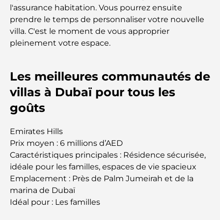
l'assurance habitation. Vous pourrez ensuite
Restaurant de l'Opéra de Dubaï : Quand la
prendre le temps de personnaliser votre nouvelle
gastronomie rencontre la culture
villa. C'est le moment de vous approprier
pleinement votre espace.
Les marques de costumes les plus chères qui
définissent le luxe sur mesure
Les meilleures communautés de
Restaurants de J1 Beach : la nouvelle destination
villas à Dubaï pour tous les
gastronomique de luxe à Dubaï
goûts
Les montres Rolex les plus chères jamais vendues
Emirates Hills
Prix moyen : 6 millions d’AED
Caractéristiques principales : Résidence sécurisée,
Crèches à Dubai Hills : Guide pour les parents
idéale pour les familles, espaces de vie spacieux
Emplacement : Près de Palm Jumeirah et de la
A Brief Guide to Buying Property in Dubai (2025-
marina de Dubaï
26)
Idéal pour : Les familles