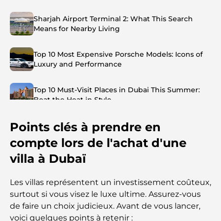
Sharjah Airport Terminal 2: What This Search
Means for Nearby Living
Top 10 Most Expensive Porsche Models: Icons of
Luxury and Performance
Top 10 Must-Visit Places in Dubai This Summer:
Beat the Heat in Style
Points clés à prendre en
Top 7 Busiest Airports in the World: Hub of Global
Travel
compte lors de l'achat d'une
villa à Dubaï
Abu Dhabi vs Dubai: A Practical Comparison for
Investors and Residents
Les villas représentent un investissement coûteux,
surtout si vous visez le luxe ultime. Assurez-vous
Best Schools in Downtown Dubai: A Guide for
de faire un choix judicieux. Avant de vous lancer,
Families
voici quelques points à retenir :