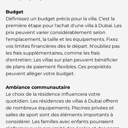
Que faire à Dubaï en été : le guide ultime pour
Budget
profiter de la chaleur
Définissez un budget précis pour la villa. C'est la
première étape pour l'achat d'une villa à Dubaï. Les
Cadeaux de luxe pour hommes : des idées de
prix peuvent varier considérablement selon
présents attentionnés et intemporels
l'emplacement, la taille et les équipements. Fixez
vos limites financières dès le départ. N'oubliez pas
Écoles à proximité de Palm Jumeirah : un guide
les frais supplémentaires, comme les frais
complet pour les familles
d'entretien. Les villas sur plan peuvent bénéficier
de plans de paiement flexibles. Ces propriétés
Les meilleurs hôtels de Business Bay, à Dubaï :
peuvent alléger votre budget.
votre guide ultime
Ambiance communautaire
Les meilleurs cafés avec vue à Dubaï : un parfait
Le choix de la résidence influencera votre
mélange de saveurs et de paysages
quotidien. Les résidences de villas à Dubaï offrent
de nombreux équipements. Piscines privées et
Restaurants avec vue sur le Burj Al Arab :
Expériences gastronomiques exceptionnelles à
salles de sport sont des éléments importants à
Dubaï
considérer. Les familles avec enfants pourraient