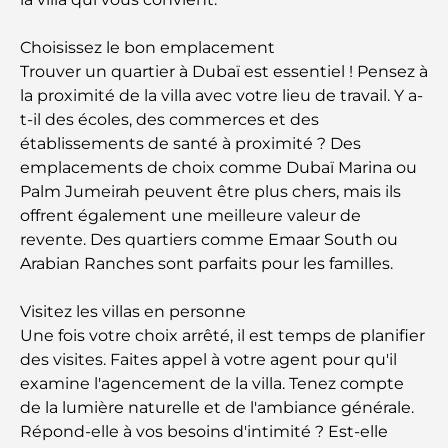
A Brief Guide to Buying Property in Dubai (2025-
Choisissez le bon emplacement
26)
Trouver un quartier à Dubaï est essentiel ! Pensez à
la proximité de la villa avec votre lieu de travail. Y a-
Guide des salles de sport de Damac Hills : Les
t-il des écoles, des commerces et des
meilleures options de remise en forme à Damac
établissements de santé à proximité ? Des
Hills et aux alentours
emplacements de choix comme Dubaï Marina ou
Palm Jumeirah peuvent être plus chers, mais ils
Les meilleurs centres commerciaux de Dubaï pour
offrent également une meilleure valeur de
le shopping et les loisirs
revente. Des quartiers comme Emaar South ou
Arabian Ranches sont parfaits pour les familles.
Que faire au DIFC : explorez le quartier le plus
dynamique de Dubaï
Visitez les villas en personne
Une fois votre choix arrêté, il est temps de planifier
Cartes de crédit aux Émirats arabes unis : un guide
des visites. Faites appel à votre agent pour qu'il
complet pour dépenser intelligemment
examine l'agencement de la villa. Tenez compte
de la lumière naturelle et de l'ambiance générale.
Hôpital du DIFC : des soins médicaux de classe
Répond-elle à vos besoins d'intimité ? Est-elle
mondiale à Dubaï