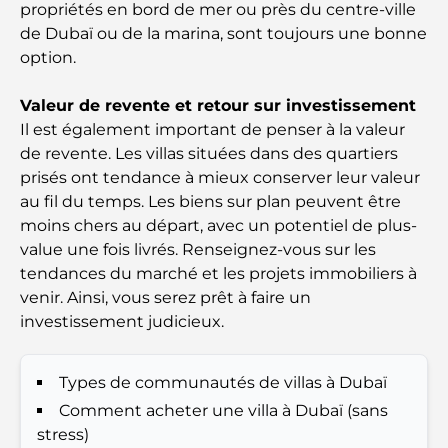
Lamborghini les plus chères jamais construites : la
propriétés en bord de mer ou près du centre-ville
liste ultime des collectionneurs
de Dubaï ou de la marina, sont toujours une bonne
option.
L'école GEMS la plus chère de Dubaï : un guide
complet pour les parents
Valeur de revente et retour sur investissement
Il est également important de penser à la valeur
Les meilleures écoles près de Damac Hills 2 : un
de revente. Les villas situées dans des quartiers
guide pour les familles
prisés ont tendance à mieux conserver leur valeur
au fil du temps. Les biens sur plan peuvent être
Les meilleurs restaurants indiens de Dubaï : un
moins chers au départ, avec un potentiel de plus-
voyage culinaire
value une fois livrés. Renseignez-vous sur les
tendances du marché et les projets immobiliers à
Découvrez la promenade de Palm Jumeirah : une
venir. Ainsi, vous serez prêt à faire un
balade placée sous le signe du luxe et des
investissement judicieux.
panoramas.
Meilleurs quartiers où vivre en famille à Dubaï :
Types de communautés de villas à Dubaï
découvrez les meilleures options
Comment acheter une villa à Dubaï (sans
stress)
Hôtels 5 étoiles à Dubaï : un luxe inégalé pour