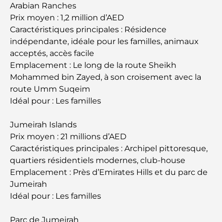
Les meilleurs cafés du centre-ville de Dubaï : le
Arabian Ranches
guide complet des amateurs de café
Prix moyen : 1,2 million d’AED
Caractéristiques principales : Résidence
indépendante, idéale pour les familles, animaux
Les Mercedes les plus chères jamais créées
acceptés, accès facile
Emplacement : Le long de la route Sheikh
Déménager à Dubaï depuis l'Australie : Guide
Mohammed bin Zayed, à son croisement avec la
complet du déménagement
route Umm Suqeim
Idéal pour : Les familles
Safari de luxe d'une nuit dans le désert de Dubaï :
une escapade haut de gamme
Jumeirah Islands
Prix moyen : 21 millions d’AED
Les voitures les plus chères de Tesla : l'innovation
Caractéristiques principales : Archipel pittoresque,
au service de la performance
quartiers résidentiels modernes, club-house
Emplacement : Près d’Emirates Hills et du parc de
Restaurants Al Wasl : les restaurants les plus
Jumeirah
célèbres de Dubaï
Idéal pour : Les familles
Parc de Jumeirah