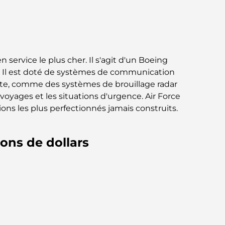
Business Bay, à Dubaï.
Hôpitaux publics à Dubaï : des soins de
santé complets pour tous
service le plus cher. Il s'agit d'un Boeing
Lamborghini les plus chères jamais
 Il est doté de systèmes de communication
construites : la liste ultime des
inte, comme des systèmes de brouillage radar
collectionneurs
voyages et les situations d'urgence. Air Force
ns les plus perfectionnés jamais construits.
L'école GEMS la plus chère de Dubaï : un
guide complet pour les parents
ions de dollars
Les meilleures écoles près de Damac Hills
2 : un guide pour les familles
Les meilleurs restaurants indiens de Dubaï :
un voyage culinaire
Découvrez la promenade de Palm