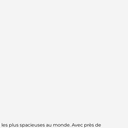
norme pour la vie intégrée à Dubaï
Maisons conformes au Vastu : Guide
pratique pour créer équilibre et harmonie
Les meilleures entreprises d'aménagement
paysager à Dubaï : Transformer vos espaces
extérieurs
Les meilleures entreprises de
déménagement à Dubaï : un guide complet
Palm Jebel Ali contre Palm Jumeirah : une
comparaison claire pour les acheteurs
immobiliers avisés
Découvrez Moon Island Dubai : votre guide
ultime
é les plus spacieuses au monde. Avec près de
À la découverte des sites historiques de