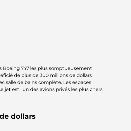
Jumeirah : une balade placée sous le signe
du luxe et des panoramas.
Meilleurs quartiers où vivre en famille à
Dubaï : découvrez les meilleures options
Hôtels 5 étoiles à Dubaï : un luxe inégalé
pour chaque voyageur
Que faire dans le centre-ville de Dubaï :
des Boeing 747 les plus somptueusement
votre guide ultime
éficié de plus de 300 millions de dollars
vec salle de bains complète. Les espaces
Les meilleurs iftars à Dubaï : 7 adresses
 jet est l'un des avions privés les plus chers
incontournables pour un repas de Ramadan
mémorable
Cafés à Business Bay : l’alliance parfaite du
 de dollars
café et de la convivialité
Restaurants étoilés Michelin à Dubaï : un