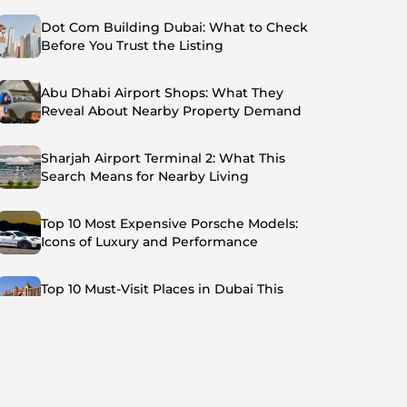
Dot Com Building Dubai: What to Check
Before You Trust the Listing
Abu Dhabi Airport Shops: What They
Reveal About Nearby Property Demand
Sharjah Airport Terminal 2: What This
Search Means for Nearby Living
Top 10 Most Expensive Porsche Models:
Icons of Luxury and Performance
Top 10 Must-Visit Places in Dubai This
Summer: Beat the Heat in Style
Top 7 Busiest Airports in the World: Hub of
Global Travel