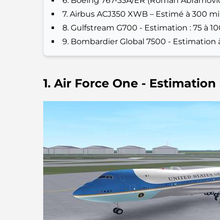
6. Boeing 767-33A/ER (Roman Abramovich)
7. Airbus ACJ350 XWB – Estimé à 300 mil
8. Gulfstream G700 - Estimation : 75 à 10
9. Bombardier Global 7500 - Estimation à
1. Air Force One - Estimation 