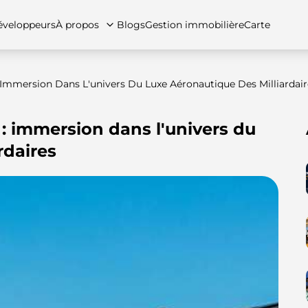
veloppeurs
À propos
Blogs
Gestion immobilière
Carte
 : Immersion Dans L'univers Du Luxe Aéronautique Des Milliardair
s : immersion dans l'univers du
tez-nous
artements
Appartements
Carrières
Villas
Villas
Maisons de ville
FAQs
Maison
rdaires