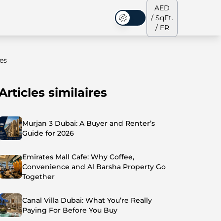
AED
/ SqFt.
Mode sombre
/ FR
es
Articles similaires
s de ville
Notre équipe
Penthouses
Penthouses
Murjan 3 Dubai: A Buyer and Renter’s
Guide for 2026
Emirates Mall Cafe: Why Coffee,
Convenience and Al Barsha Property Go
Together
Canal Villa Dubai: What You’re Really
Paying For Before You Buy