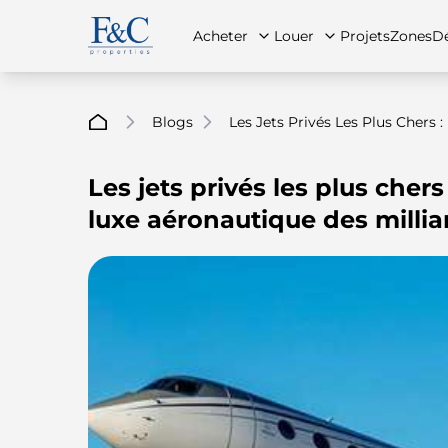
Acheter
Louer
Projets
Zones
Dé
Blogs
Les Jets Privés Les Plus Chers
Les jets privés les plus cher
À propos de nous
Toutes les propriétés
Toutes les propriétés
Contac
App
luxe aéronautique des millia