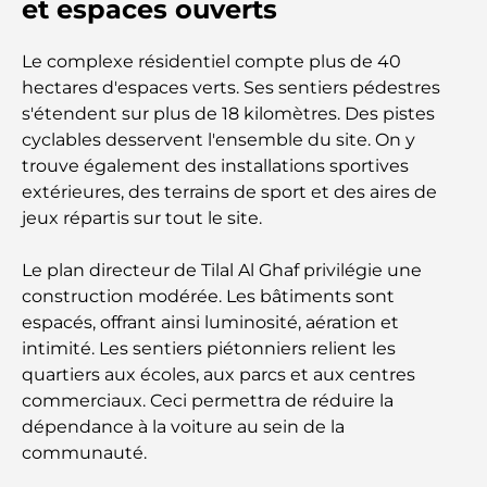
et espaces ouverts
Cafés à Business Bay : l’alliance parfaite du café et
Le complexe résidentiel compte plus de 40
de la convivialité
hectares d'espaces verts. Ses sentiers pédestres
s'étendent sur plus de 18 kilomètres. Des pistes
Restaurants étoilés Michelin à Dubaï : un circuit
cyclables desservent l'ensemble du site. On y
gastronomique inoubliable
trouve également des installations sportives
extérieures, des terrains de sport et des aires de
Découverte des restaurants de Jumeirah Golf
jeux répartis sur tout le site.
Estates : un guide culinaire
Le plan directeur de Tilal Al Ghaf privilégie une
Dubai Horse Racing: Where Tradition Meets
construction modérée. Les bâtiments sont
Global Competition
espacés, offrant ainsi luminosité, aération et
intimité. Les sentiers piétonniers relient les
Cafés à Palm Jumeirah : Guide des meilleurs cafés
quartiers aux écoles, aux parcs et aux centres
et lieux de vie de l’île
commerciaux. Ceci permettra de réduire la
dépendance à la voiture au sein de la
Les meilleurs petits-déjeuners de Dubaï : Ma
communauté.
sélection pour 2026