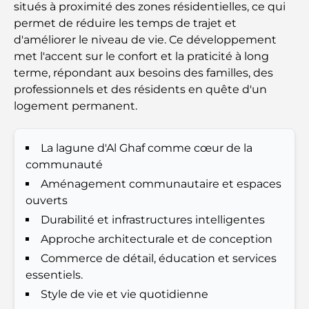
complet pour les familles
situés à proximité des zones résidentielles, ce qui
permet de réduire les temps de trajet et
Les meilleurs hôtels de Business Bay, à Dubaï :
d'améliorer le niveau de vie. Ce développement
votre guide ultime
met l'accent sur le confort et la praticité à long
terme, répondant aux besoins des familles, des
Les meilleurs cafés avec vue à Dubaï : un parfait
professionnels et des résidents en quête d'un
mélange de saveurs et de paysages
logement permanent.
Restaurants avec vue sur le Burj Al Arab :
La lagune d'Al Ghaf comme cœur de la
Expériences gastronomiques exceptionnelles à
Dubaï
communauté
Aménagement communautaire et espaces
Clubs de plage de Palm Jumeirah : Guide complet
ouverts
2026
Durabilité et infrastructures intelligentes
Approche architecturale et de conception
Restaurants italiens du centre-ville de Dubaï : un
Commerce de détail, éducation et services
avant-goût d'Italie au cœur de la ville
essentiels.
Style de vie et vie quotidienne
Les 7 meilleures salles de sport de Dubai Hills : le
summum du fitness