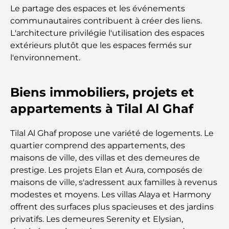
gastronomique de luxe à Dubaï
Le partage des espaces et les événements
communautaires contribuent à créer des liens.
Les montres Rolex les plus chères jamais vendues
L'architecture privilégie l'utilisation des espaces
extérieurs plutôt que les espaces fermés sur
l'environnement.
Crèches à Dubai Hills : Guide pour les parents
Biens immobiliers, projets et
A Brief Guide to Buying Property in Dubai (2025-
appartements à Tilal Al Ghaf
26)
Tilal Al Ghaf propose une variété de logements. Le
Les meilleurs cafés du centre-ville de Dubaï : le
quartier comprend des appartements, des
guide complet des amateurs de café
maisons de ville, des villas et des demeures de
prestige. Les projets Elan et Aura, composés de
Les Mercedes les plus chères jamais créées
maisons de ville, s'adressent aux familles à revenus
modestes et moyens. Les villas Alaya et Harmony
offrent des surfaces plus spacieuses et des jardins
Déménager à Dubaï depuis l'Australie : Guide
privatifs. Les demeures Serenity et Elysian,
complet du déménagement