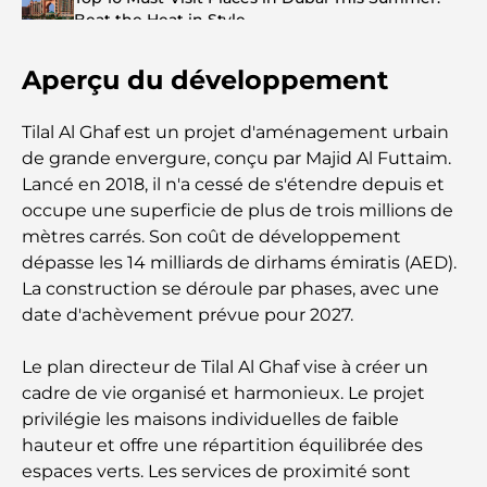
Beat the Heat in Style
Aperçu du développement
Top 7 Busiest Airports in the World: Hub of Global
Travel
Tilal Al Ghaf est un projet d'aménagement urbain
Abu Dhabi vs Dubai: A Practical Comparison for
de grande envergure, conçu par Majid Al Futtaim.
Investors and Residents
Lancé en 2018, il n'a cessé de s'étendre depuis et
occupe une superficie de plus de trois millions de
Best Schools in Downtown Dubai: A Guide for
mètres carrés. Son coût de développement
Families
dépasse les 14 milliards de dirhams émiratis (AED).
La construction se déroule par phases, avec une
Que faire à Dubaï en été : le guide ultime pour
date d'achèvement prévue pour 2027.
profiter de la chaleur
Le plan directeur de Tilal Al Ghaf vise à créer un
Cadeaux de luxe pour hommes : des idées de
cadre de vie organisé et harmonieux. Le projet
présents attentionnés et intemporels
privilégie les maisons individuelles de faible
hauteur et offre une répartition équilibrée des
Écoles à proximité de Palm Jumeirah : un guide
espaces verts. Les services de proximité sont