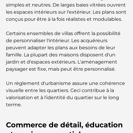
simples et neutres. De larges baies vitrées ouvrent
Résidences en bord de mer à Dubaï : le luxe au
bord de la mer
les espaces intérieurs sur l'extérieur. Les plans sont
conçus pour être à la fois réalistes et modulables.
Les meilleures banques de Dubaï pour les
expatriés : un guide bancaire complet
Certains ensembles de villas offrent la possibilité
de personnaliser l'intérieur. Les acquéreurs
peuvent adapter les plans aux besoins de leur
Le pays le plus cher du monde : un classement
mondial des coûts
famille. La plupart des maisons disposent d'un
jardin et d'espaces extérieurs. L'aménagement
paysager est fixe, mais peut être personnalisé.
Les meilleurs restaurants de steak à Dubaï : un
guide pour les amateurs de viande
Un règlement d'urbanisme assure une cohérence
visuelle entre les quartiers. Ceci contribue à la
A Brief Guide to Buying Property in Dubai (2025-
26)
valorisation et à l'identité du quartier sur le long
terme.
Guide des salles de sport de Damac Hills : Les
meilleures options de remise en forme à Damac
Hills et aux alentours
Commerce de détail, éducation