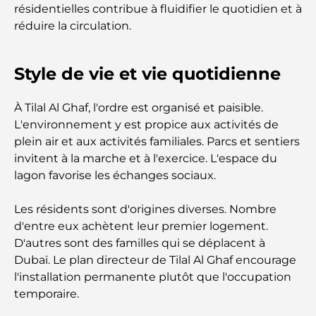
résidentielles contribue à fluidifier le quotidien et à
un guide pour les investisseurs modernes
réduire la circulation.
Family Beach Club Dubai : Là où divertissement et
détente se rencontrent
Style de vie et vie quotidienne
Les meilleures écoles IB à Dubaï : un guide
À Tilal Al Ghaf, l'ordre est organisé et paisible.
complet pour les parents
L'environnement y est propice aux activités de
plein air et aux activités familiales. Parcs et sentiers
Plan directeur de Dubai Hills : une vision pour la
invitent à la marche et à l'exercice. L'espace du
vie communautaire moderne
lagon favorise les échanges sociaux.
Restaurant de l'Opéra de Dubaï : Quand la
Les résidents sont d'origines diverses. Nombre
gastronomie rencontre la culture
d'entre eux achètent leur premier logement.
D'autres sont des familles qui se déplacent à
Les marques de costumes les plus chères qui
Dubaï. Le plan directeur de Tilal Al Ghaf encourage
définissent le luxe sur mesure
l'installation permanente plutôt que l'occupation
temporaire.
Restaurants de J1 Beach : la nouvelle destination