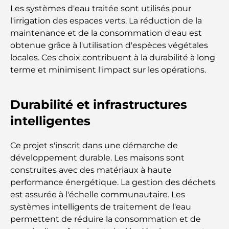
Les systèmes d'eau traitée sont utilisés pour
Comment obtenir un prêt immobilier à Dubaï : le
l'irrigation des espaces verts. La réduction de la
guide ultime
maintenance et de la consommation d'eau est
obtenue grâce à l'utilisation d'espèces végétales
Plan directeur de Tilal Al Ghaf : une nouvelle
locales. Ces choix contribuent à la durabilité à long
norme pour la vie intégrée à Dubaï
terme et minimisent l'impact sur les opérations.
Maisons conformes au Vastu : Guide pratique pour
créer équilibre et harmonie
Durabilité et infrastructures
intelligentes
Les meilleures entreprises d'aménagement
paysager à Dubaï : Transformer vos espaces
extérieurs
Ce projet s'inscrit dans une démarche de
développement durable. Les maisons sont
Les meilleures entreprises de déménagement à
construites avec des matériaux à haute
Dubaï : un guide complet
performance énergétique. La gestion des déchets
est assurée à l'échelle communautaire. Les
Palm Jebel Ali contre Palm Jumeirah : une
systèmes intelligents de traitement de l'eau
comparaison claire pour les acheteurs immobiliers
permettent de réduire la consommation et de
avisés