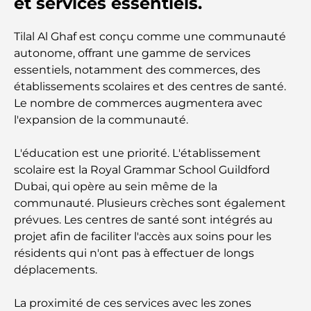
et services essentiels.
Les meilleurs centres commerciaux de Dubaï pour
le shopping et les loisirs
Tilal Al Ghaf est conçu comme une communauté
autonome, offrant une gamme de services
Que faire au DIFC : explorez le quartier le plus
essentiels, notamment des commerces, des
dynamique de Dubaï
établissements scolaires et des centres de santé.
Le nombre de commerces augmentera avec
Cartes de crédit aux Émirats arabes unis : un guide
l'expansion de la communauté.
complet pour dépenser intelligemment
L'éducation est une priorité. L'établissement
Hôpital du DIFC : des soins médicaux de classe
scolaire est la Royal Grammar School Guildford
mondiale à Dubaï
Dubai, qui opère au sein même de la
communauté. Plusieurs crèches sont également
Rarest Car in the World: Automotive Legends
prévues. Les centres de santé sont intégrés au
Beyond Price
projet afin de faciliter l'accès aux soins pour les
résidents qui n'ont pas à effectuer de longs
Salles de sport au DIFC : quand le fitness
déplacements.
rencontre le style de vie professionnel
La proximité de ces services avec les zones
Plateformes de trading aux Émirats arabes unis :