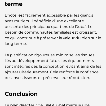
terme
Lieux romantiques à Dubaï pour des moments
inoubliables
L'hôtel est facilement accessible par les grands
axes routiers. Il bénéficie d'une excellente
Les meilleures options de séjour à Dubaï : Hôtels
desserte des principaux quartiers de Dubaï. Le
et complexes hôteliers de premier plan
besoin de communautés familiales est croissant,
ce qui contribue à préserver la valeur du bien sur le
Meilleurs restaurants pour un déjeuner d'affaires
long terme.
au DIFC
La planification rigoureuse minimise les risques
Les marques de vêtements les plus chères au
liés au développement futur. Les équipements
monde
sont intégrés dès la conception, évitant ainsi de les
ajouter ultérieurement. Cela renforce la confiance
Architecture ottomane : un riche héritage d'art,
des investisseurs et préserve leur réputation.
de culture et d'empire
Conclusion
Comment choisir un conseiller financier à Dubaï ?
Le plan directeur de Tilal Al Ghaf marque une