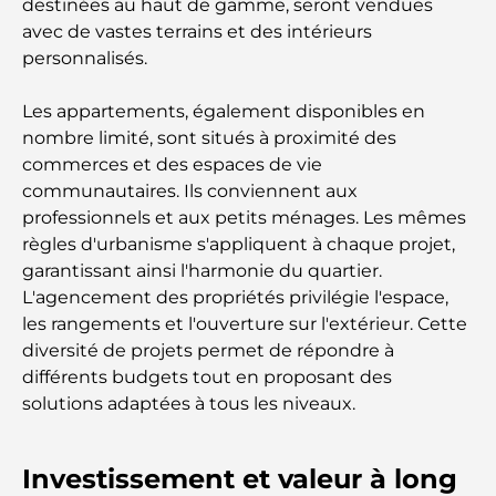
destinées au haut de gamme, seront vendues
avec de vastes terrains et des intérieurs
Safari de luxe d'une nuit dans le désert de Dubaï :
personnalisés.
une escapade haut de gamme
Les appartements, également disponibles en
Les voitures les plus chères de Tesla : l'innovation
nombre limité, sont situés à proximité des
au service de la performance
commerces et des espaces de vie
communautaires. Ils conviennent aux
Restaurants Al Wasl : les restaurants les plus
professionnels et aux petits ménages. Les mêmes
célèbres de Dubaï
règles d'urbanisme s'appliquent à chaque projet,
garantissant ainsi l'harmonie du quartier.
Les 10 pays les plus riches du monde
L'agencement des propriétés privilégie l'espace,
les rangements et l'ouverture sur l'extérieur. Cette
diversité de projets permet de répondre à
Activités à faire avec des enfants à Dubaï : un
différents budgets tout en proposant des
guide complet pour les familles
solutions adaptées à tous les niveaux.
Les meilleurs complexes hôteliers balnéaires de
Dubaï pour une escapade de luxe
Investissement et valeur à long