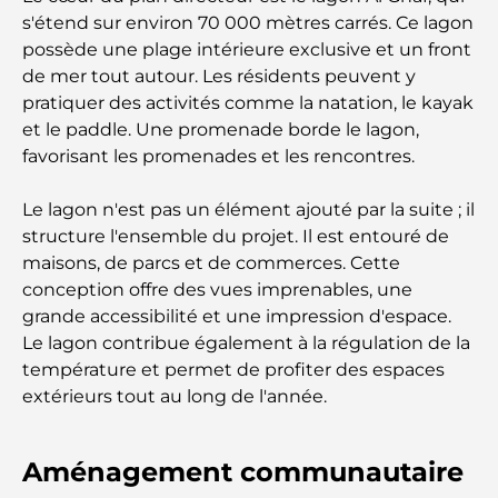
s'étend sur environ 70 000 mètres carrés. Ce lagon
Les meilleurs restaurants indiens de Dubaï : un
possède une plage intérieure exclusive et un front
voyage culinaire
de mer tout autour. Les résidents peuvent y
pratiquer des activités comme la natation, le kayak
Découvrez la promenade de Palm Jumeirah : une
et le paddle. Une promenade borde le lagon,
balade placée sous le signe du luxe et des
favorisant les promenades et les rencontres.
panoramas.
Le lagon n'est pas un élément ajouté par la suite ; il
Meilleurs quartiers où vivre en famille à Dubaï :
découvrez les meilleures options
structure l'ensemble du projet. Il est entouré de
maisons, de parcs et de commerces. Cette
conception offre des vues imprenables, une
Hôtels 5 étoiles à Dubaï : un luxe inégalé pour
chaque voyageur
grande accessibilité et une impression d'espace.
Le lagon contribue également à la régulation de la
température et permet de profiter des espaces
Que faire dans le centre-ville de Dubaï : votre
guide ultime
extérieurs tout au long de l'année.
Les meilleurs iftars à Dubaï : 7 adresses
Aménagement communautaire
incontournables pour un repas de Ramadan
mémorable