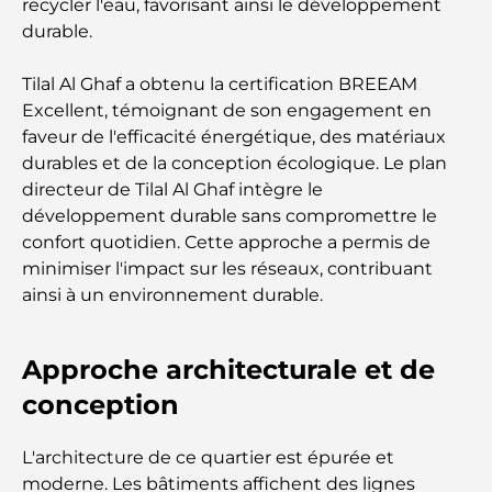
recycler l'eau, favorisant ainsi le développement
durable.
Découvrez Moon Island Dubai : votre guide ultime
Tilal Al Ghaf a obtenu la certification BREEAM
Excellent, témoignant de son engagement en
À la découverte des sites historiques de Dubaï : un
faveur de l'efficacité énergétique, des matériaux
voyage à travers le temps
durables et de la conception écologique. Le plan
directeur de Tilal Al Ghaf intègre le
Les 7 meilleurs restaurants de Dubai Creek
développement durable sans compromettre le
Harbour où dîner
confort quotidien. Cette approche a permis de
minimiser l'impact sur les réseaux, contribuant
Les meilleures écoles de Dubai Marina : un guide
ainsi à un environnement durable.
adapté aux familles
Restaurants à Dubai Hills : Les meilleures adresses
Approche architecturale et de
gourmandes d’un quartier en pleine expansion
conception
Les meilleurs parcours de golf de championnat à
Dubaï
L'architecture de ce quartier est épurée et
moderne. Les bâtiments affichent des lignes