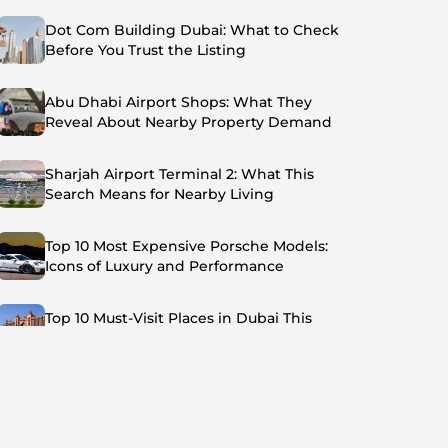
Dot Com Building Dubai: What to Check
Before You Trust the Listing
Abu Dhabi Airport Shops: What They
Reveal About Nearby Property Demand
Sharjah Airport Terminal 2: What This
Search Means for Nearby Living
Top 10 Most Expensive Porsche Models:
Icons of Luxury and Performance
Top 10 Must-Visit Places in Dubai This
Summer: Beat the Heat in Style
Top 7 Busiest Airports in the World: Hub of
Global Travel