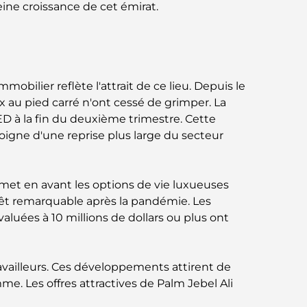
ine croissance de cet émirat.
Business Bay, à Dubaï.
Hôpitaux publics à Dubaï : des soins de
santé complets pour tous
obilier reflète l'attrait de ce lieu. Depuis le
Lamborghini les plus chères jamais
 au pied carré n'ont cessé de grimper. La
construites : la liste ultime des
AED à la fin du deuxième trimestre. Cette
collectionneurs
igne d'une reprise plus large du secteur
L'école GEMS la plus chère de Dubaï : un
guide complet pour les parents
l met en avant les options de vie luxueuses
érêt remarquable après la pandémie. Les
Les meilleures écoles près de Damac Hills
2 : un guide pour les familles
luées à 10 millions de dollars ou plus ont
Les meilleurs restaurants indiens de Dubaï :
un voyage culinaire
ravailleurs. Ces développements attirent de
. Les offres attractives de Palm Jebel Ali
Découvrez la promenade de Palm