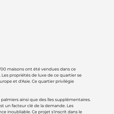
Abu Dhabi vs Dubai: A Practical Comparison
for Investors and Residents
Best Schools in Downtown Dubai: A Guide
for Families
Que faire à Dubaï en été : le guide ultime
pour profiter de la chaleur
Cadeaux de luxe pour hommes : des idées
de présents attentionnés et intemporels
n 700 maisons ont été vendues dans ce
 Les propriétés de luxe de ce quartier se
Écoles à proximité de Palm Jumeirah : un
urope et d'Asie. Ce quartier privilégie
guide complet pour les familles
Les meilleurs hôtels de Business Bay, à
 palmiers ainsi que des îles supplémentaires.
Dubaï : votre guide ultime
est un facteur clé de la demande. Les
 inoubliable. Ce projet s'inscrit dans le
Les meilleurs cafés avec vue à Dubaï : un