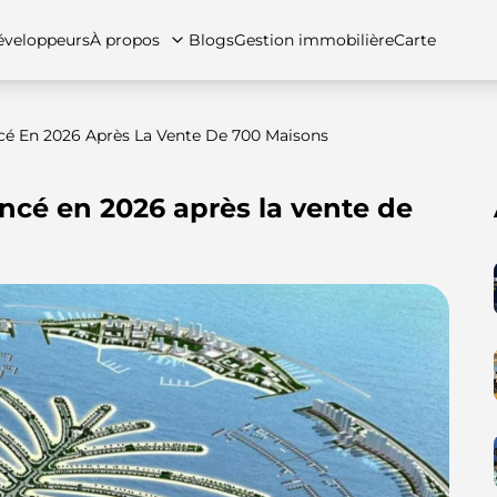
veloppeurs
À propos
Blogs
Gestion immobilière
Carte
ncé En 2026 Après La Vente De 700 Maisons
ancé en 2026 après la vente de
tez-nous
artements
Appartements
Carrières
Villas
Villas
Maisons de ville
FAQs
Maison