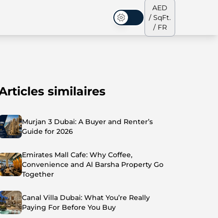
AED
/ SqFt.
Mode sombre
/ FR
Articles similaires
s de ville
Notre équipe
Penthouses
Penthouses
Murjan 3 Dubai: A Buyer and Renter’s
Guide for 2026
Emirates Mall Cafe: Why Coffee,
Convenience and Al Barsha Property Go
Together
Canal Villa Dubai: What You’re Really
Paying For Before You Buy