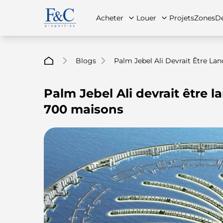
Acheter
Louer
Projets
Zones
Dé
Blogs
Palm Jebel Ali Devrait Être La
Palm Jebel Ali devrait être l
À propos de nous
Toutes les propriétés
Toutes les propriétés
Contac
App
700 maisons