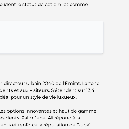
solident le statut de cet émirat comme
parfait mélange de saveurs et de paysages
Restaurants avec vue sur le Burj Al Arab :
Expériences gastronomiques
exceptionnelles à Dubaï
Clubs de plage de Palm Jumeirah : Guide
complet 2026
Restaurants italiens du centre-ville de Dubaï
: un avant-goût d'Italie au cœur de la ville
an directeur urbain 2040 de l'Émirat. La zone
Les 7 meilleures salles de sport de Dubai
ents et aux visiteurs. S'étendant sur 13,4
Hills : le summum du fitness
 idéal pour un style de vie luxueux.
Le guide ultime des restaurants
. Les options innovantes et haut de gamme
gastronomiques de Palm Jumeirah
sidents. Palm Jebel Ali répond à la
dents et renforce la réputation de Dubaï
Découvrez les meilleurs petits-déjeuners de