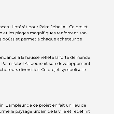
Jumeirah : une balade placée sous le signe
du luxe et des panoramas.
Meilleurs quartiers où vivre en famille à
Dubaï : découvrez les meilleures options
cru l'intérêt pour Palm Jebel Ali. Ce projet
née et les plages magnifiques renforcent son
Hôtels 5 étoiles à Dubaï : un luxe inégalé
s les goûts et permet à chaque acheteur de
pour chaque voyageur
Que faire dans le centre-ville de Dubaï :
endance à la hausse reflète la forte demande
votre guide ultime
e. Palm Jebel Ali poursuit son développement
heteurs diversifiés. Ce projet symbolise le
Les meilleurs iftars à Dubaï : 7 adresses
incontournables pour un repas de Ramadan
mémorable
Cafés à Business Bay : l’alliance parfaite du
café et de la convivialité
n. L'ampleur de ce projet en fait un lieu de
orme le paysage urbain de la ville et redéfinit
Restaurants étoilés Michelin à Dubaï : un