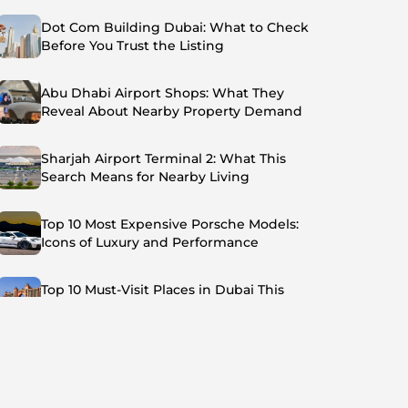
Dot Com Building Dubai: What to Check
Before You Trust the Listing
Abu Dhabi Airport Shops: What They
Reveal About Nearby Property Demand
Sharjah Airport Terminal 2: What This
Search Means for Nearby Living
Top 10 Most Expensive Porsche Models:
Icons of Luxury and Performance
Top 10 Must-Visit Places in Dubai This
Summer: Beat the Heat in Style
Top 7 Busiest Airports in the World: Hub of
Global Travel