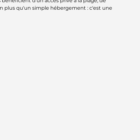
bénéficient d'un accès privé à la plage, de
norme pour la vie intégrée à Dubaï
ien plus qu'un simple hébergement : c'est une
Maisons conformes au Vastu : Guide
pratique pour créer équilibre et harmonie
Les meilleures entreprises d'aménagement
paysager à Dubaï : Transformer vos espaces
extérieurs
Les meilleures entreprises de
déménagement à Dubaï : un guide complet
Palm Jebel Ali contre Palm Jumeirah : une
comparaison claire pour les acheteurs
immobiliers avisés
Découvrez Moon Island Dubai : votre guide
ultime
À la découverte des sites historiques de