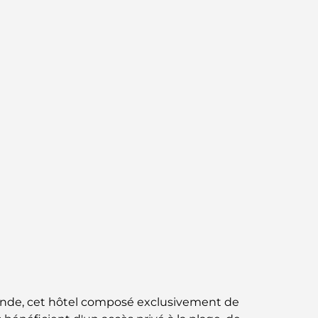
circuit gastronomique inoubliable
Découverte des restaurants de Jumeirah
Golf Estates : un guide culinaire
Dubai Horse Racing: Where Tradition Meets
Global Competition
Cafés à Palm Jumeirah : Guide des meilleurs
cafés et lieux de vie de l’île
Les meilleurs petits-déjeuners de Dubaï :
Ma sélection pour 2026
Comment obtenir un prêt immobilier à
Dubaï : le guide ultime
 monde, cet hôtel composé exclusivement de
Plan directeur de Tilal Al Ghaf : une nouvelle