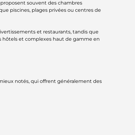
eux proposent souvent des chambres
Business Bay, à Dubaï.
s que piscines, plages privées ou centres de
Hôpitaux publics à Dubaï : des soins de
santé complets pour tous
ivertissements et restaurants, tandis que
 des hôtels et complexes haut de gamme en
Lamborghini les plus chères jamais
construites : la liste ultime des
collectionneurs
L'école GEMS la plus chère de Dubaï : un
guide complet pour les parents
 mieux notés, qui offrent généralement des
Les meilleures écoles près de Damac Hills
2 : un guide pour les familles
Les meilleurs restaurants indiens de Dubaï :
un voyage culinaire
Découvrez la promenade de Palm