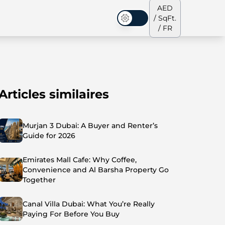
AED
/ SqFt.
Mode sombre
/ FR
Articles similaires
s de ville
Notre équipe
Penthouses
Penthouses
Murjan 3 Dubai: A Buyer and Renter’s
Guide for 2026
Emirates Mall Cafe: Why Coffee,
Convenience and Al Barsha Property Go
Together
Canal Villa Dubai: What You’re Really
Paying For Before You Buy