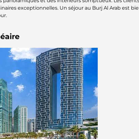
s panoramiques et des intérieurs somptueux. Les clients 
naires exceptionnelles. Un séjour au Burj Al Arab est b
ur.
éaire