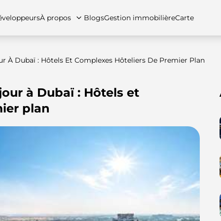
veloppeurs
À propos
Blogs
Gestion immobilière
Carte
ur À Dubaï : Hôtels Et Complexes Hôteliers De Premier Plan
our à Dubaï : Hôtels et
tez-nous
artements
Appartements
Carrières
Villas
Villas
Maisons de ville
FAQs
Maison
ier plan