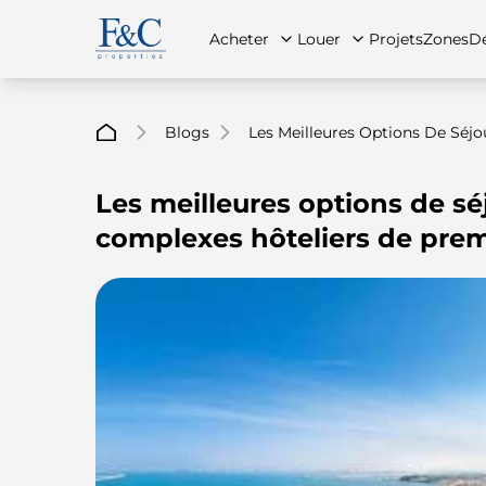
Acheter
Louer
Projets
Zones
Dé
Blogs
Les Meilleures Options De Séjo
Les meilleures options de séj
À propos de nous
Toutes les propriétés
Toutes les propriétés
Contac
App
complexes hôteliers de prem