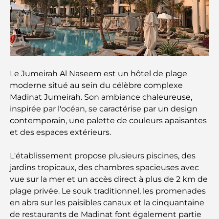
guide ultime
Plan directeur de Tilal Al Ghaf : une nouvelle
norme pour la vie intégrée à Dubaï
Maisons conformes au Vastu : Guide pratique pour
créer équilibre et harmonie
Le Jumeirah Al Naseem est un hôtel de plage
moderne situé au sein du célèbre complexe
Les meilleures entreprises d'aménagement
Madinat Jumeirah. Son ambiance chaleureuse,
paysager à Dubaï : Transformer vos espaces
inspirée par l'océan, se caractérise par un design
extérieurs
contemporain, une palette de couleurs apaisantes
et des espaces extérieurs.
Les meilleures entreprises de déménagement à
Dubaï : un guide complet
L'établissement propose plusieurs piscines, des
jardins tropicaux, des chambres spacieuses avec
Palm Jebel Ali contre Palm Jumeirah : une
vue sur la mer et un accès direct à plus de 2 km de
comparaison claire pour les acheteurs immobiliers
plage privée. Le souk traditionnel, les promenades
avisés
en abra sur les paisibles canaux et la cinquantaine
de restaurants de Madinat font également partie