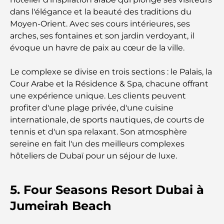
dans l'élégance et la beauté des traditions du
Moyen-Orient. Avec ses cours intérieures, ses
Les meilleures banques de Dubaï pour les
expatriés : un guide bancaire complet
arches, ses fontaines et son jardin verdoyant, il
évoque un havre de paix au cœur de la ville.
Le pays le plus cher du monde : un classement
mondial des coûts
Le complexe se divise en trois sections : le Palais, la
Cour Arabe et la Résidence & Spa, chacune offrant
une expérience unique. Les clients peuvent
Les meilleurs restaurants de steak à Dubaï : un
guide pour les amateurs de viande
profiter d'une plage privée, d'une cuisine
internationale, de sports nautiques, de courts de
tennis et d'un spa relaxant. Son atmosphère
A Brief Guide to Buying Property in Dubai (2025-
26)
sereine en fait l'un des meilleurs complexes
hôteliers de Dubaï pour un séjour de luxe.
Guide des salles de sport de Damac Hills : Les
meilleures options de remise en forme à Damac
Hills et aux alentours
5. Four Seasons Resort Dubai à
Jumeirah Beach
Les meilleurs centres commerciaux de Dubaï pour
le shopping et les loisirs