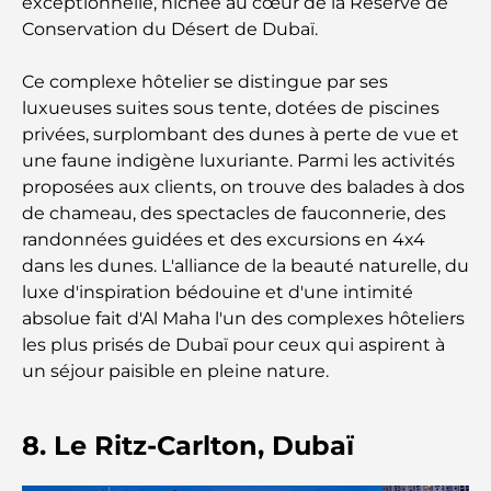
inoubliables
exceptionnelle, nichée au cœur de la Réserve de
Conservation du Désert de Dubaï.
Les meilleures options de séjour à Dubaï : Hôtels
et complexes hôteliers de premier plan
Ce complexe hôtelier se distingue par ses
luxueuses suites sous tente, dotées de piscines
privées, surplombant des dunes à perte de vue et
Meilleurs restaurants pour un déjeuner d'affaires
au DIFC
une faune indigène luxuriante. Parmi les activités
proposées aux clients, on trouve des balades à dos
de chameau, des spectacles de fauconnerie, des
Les marques de vêtements les plus chères au
monde
randonnées guidées et des excursions en 4x4
dans les dunes. L'alliance de la beauté naturelle, du
luxe d'inspiration bédouine et d'une intimité
Architecture ottomane : un riche héritage d'art,
de culture et d'empire
absolue fait d'Al Maha l'un des complexes hôteliers
les plus prisés de Dubaï pour ceux qui aspirent à
un séjour paisible en pleine nature.
Comment choisir un conseiller financier à Dubaï ?
8. Le Ritz-Carlton, Dubaï
Les jets privés les plus chers : immersion dans
l'univers du luxe aéronautique des milliardaires