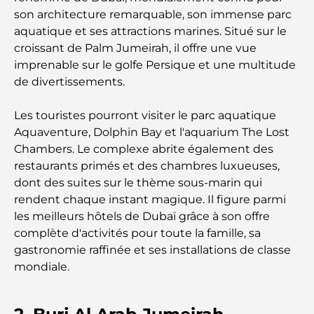
Le guide ultime des restaurants gastronomiques
son architecture remarquable, son immense parc
de Palm Jumeirah
aquatique et ses attractions marines. Situé sur le
croissant de Palm Jumeirah, il offre une vue
Découvrez les meilleurs petits-déjeuners de
imprenable sur le golfe Persique et une multitude
Business Bay, à Dubaï.
de divertissements.
Hôpitaux publics à Dubaï : des soins de santé
Les touristes pourront visiter le parc aquatique
complets pour tous
Aquaventure, Dolphin Bay et l'aquarium The Lost
Chambers. Le complexe abrite également des
Lamborghini les plus chères jamais construites : la
restaurants primés et des chambres luxueuses,
liste ultime des collectionneurs
dont des suites sur le thème sous-marin qui
rendent chaque instant magique. Il figure parmi
L'école GEMS la plus chère de Dubaï : un guide
les meilleurs hôtels de Dubaï grâce à son offre
complet pour les parents
complète d'activités pour toute la famille, sa
gastronomie raffinée et ses installations de classe
Les meilleures écoles près de Damac Hills 2 : un
mondiale.
guide pour les familles
Les meilleurs restaurants indiens de Dubaï : un