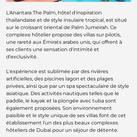
Les montres Rolex les plus chères jamais vendues
L'Anantara The Palm, hôtel d'inspiration
thaïlandaise et de style insulaire tropical, est situé
sur le croissant oriental de Palm Jumeirah. Ce
Crèches à Dubai Hills : Guide pour les parents
complexe hôtelier propose des villas sur pilotis,
une rareté aux Émirats arabes unis, qui offrent à
A Brief Guide to Buying Property in Dubai (2025-
ses clients une sensation d'intimité et
26)
d'exclusivité.
Les meilleurs cafés du centre-ville de Dubaï : le
L'expérience est sublimée par des rivières
guide complet des amateurs de café
artificielles, des piscines lagon et des plages
privées, ainsi que par un spa spectaculaire de style
asiatique. Des activités nautiques telles que le
Les Mercedes les plus chères jamais créées
paddle, le kayak et la plongée avec tuba sont
également proposées. Son environnement
Déménager à Dubaï depuis l'Australie : Guide
paisible et le style unique de ses villas font de cet
complet du déménagement
établissement l'un des plus beaux complexes
hôteliers de Dubaï pour un séjour de détente.
Safari de luxe d'une nuit dans le désert de Dubaï :