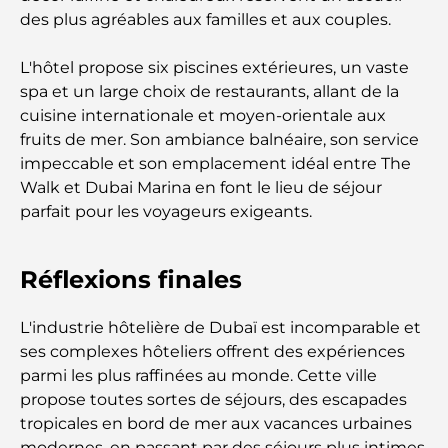
Centres commerciaux à Abou Dhabi : votre guide
des plus agréables aux familles et aux couples.
des meilleurs endroits pour faire du shopping en
ville
L'hôtel propose six piscines extérieures, un vaste
spa et un large choix de restaurants, allant de la
Les plus belles plages d'Abu Dhabi pour une
cuisine internationale et moyen-orientale aux
journée parfaite
fruits de mer. Son ambiance balnéaire, son service
impeccable et son emplacement idéal entre The
Walk et Dubai Marina en font le lieu de séjour
Les îles incontournables d'Abu Dhabi à découvrir
parfait pour les voyageurs exigeants.
Les meilleurs endroits à visiter gratuitement à
Abou Dhabi
Réflexions finales
Les meilleures voitures électriques de luxe :
L'industrie hôtelière de Dubaï est incomparable et
redéfinir la conduite moderne
ses complexes hôteliers offrent des expériences
parmi les plus raffinées au monde. Cette ville
Immobilier à Dubaï et à Abou Dhabi :
propose toutes sortes de séjours, des escapades
Comparaison des marchés de l’immobilier de luxe
tropicales en bord de mer aux vacances urbaines
modernes, en passant par des séjours plus intimes