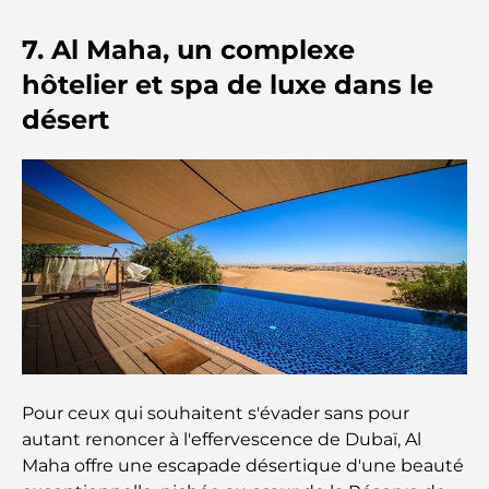
une escapade haut de gamme
7. Al Maha, un complexe
Les voitures les plus chères de Tesla : l'innovation
hôtelier et spa de luxe dans le
au service de la performance
désert
Restaurants Al Wasl : les restaurants les plus
célèbres de Dubaï
Les 10 pays les plus riches du monde
Activités à faire avec des enfants à Dubaï : un
guide complet pour les familles
Les meilleurs complexes hôteliers balnéaires de
Dubaï pour une escapade de luxe
Pour ceux qui souhaitent s'évader sans pour
autant renoncer à l'effervescence de Dubaï, Al
Maha offre une escapade désertique d'une beauté
Lieux romantiques à Dubaï pour des moments