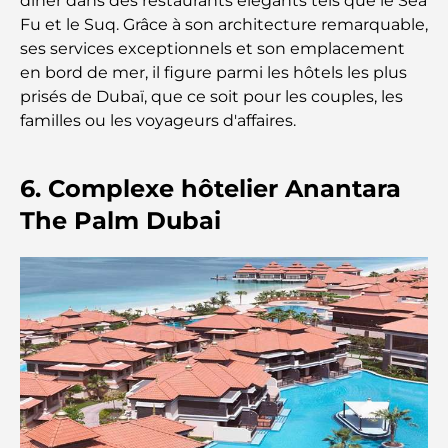
dîner dans des restaurants élégants tels que le Sea
Fu et le Suq. Grâce à son architecture remarquable,
Family Beach Club Dubai : Là où divertissement et
ses services exceptionnels et son emplacement
détente se rencontrent
en bord de mer, il figure parmi les hôtels les plus
prisés de Dubaï, que ce soit pour les couples, les
Les meilleures écoles IB à Dubaï : un guide
familles ou les voyageurs d'affaires.
complet pour les parents
Plan directeur de Dubai Hills : une vision pour la
6. Complexe hôtelier Anantara
vie communautaire moderne
The Palm Dubai
Restaurant de l'Opéra de Dubaï : Quand la
gastronomie rencontre la culture
Les marques de costumes les plus chères qui
définissent le luxe sur mesure
Restaurants de J1 Beach : la nouvelle destination
gastronomique de luxe à Dubaï