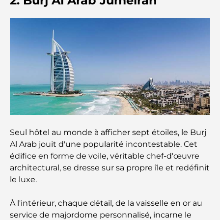
2. Burj Al Arab Jumeirah
voyage culinaire
Découvrez la promenade de Palm Jumeirah : une
balade placée sous le signe du luxe et des
panoramas.
Meilleurs quartiers où vivre en famille à Dubaï :
découvrez les meilleures options
Hôtels 5 étoiles à Dubaï : un luxe inégalé pour
chaque voyageur
Seul hôtel au monde à afficher sept étoiles, le Burj
Al Arab jouit d'une popularité incontestable. Cet
Que faire dans le centre-ville de Dubaï : votre
guide ultime
édifice en forme de voile, véritable chef-d'œuvre
architectural, se dresse sur sa propre île et redéfinit
Les meilleurs iftars à Dubaï : 7 adresses
le luxe.
incontournables pour un repas de Ramadan
mémorable
À l'intérieur, chaque détail, de la vaisselle en or au
service de majordome personnalisé, incarne le