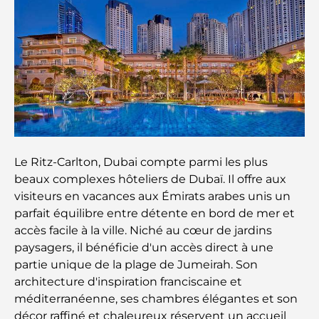
Les bagues de fiançailles les plus chères du
monde
Écoles indiennes à Dubaï : Le guide ultime pour
les parents
Découverte des sites emblématiques d'Abu Dhabi
Le Ritz-Carlton, Dubai compte parmi les plus
beaux complexes hôteliers de Dubaï. Il offre aux
Écoles à Abou Dhabi : Le guide ultime des
meilleures écoles de la capitale
visiteurs en vacances aux Émirats arabes unis un
parfait équilibre entre détente en bord de mer et
accès facile à la ville. Niché au cœur de jardins
Restaurants à Abou Dhabi : un tour savoureux de
la capitale
paysagers, il bénéficie d'un accès direct à une
partie unique de la plage de Jumeirah. Son
architecture d'inspiration franciscaine et
Gyms in Abu Dhabi: Your Guide to the Best
Fitness Spots in the City
méditerranéenne, ses chambres élégantes et son
décor raffiné et chaleureux réservent un accueil