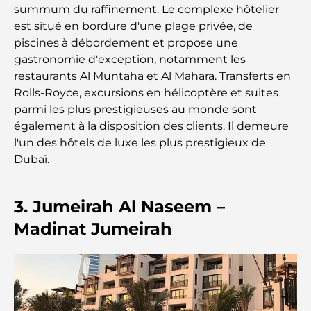
Cafés à Business Bay : l’alliance parfaite du café et
summum du raffinement. Le complexe hôtelier
de la convivialité
est situé en bordure d'une plage privée, de
piscines à débordement et propose une
Restaurants étoilés Michelin à Dubaï : un circuit
gastronomie d'exception, notamment les
gastronomique inoubliable
restaurants Al Muntaha et Al Mahara. Transferts en
Rolls-Royce, excursions en hélicoptère et suites
Découverte des restaurants de Jumeirah Golf
parmi les plus prestigieuses au monde sont
Estates : un guide culinaire
également à la disposition des clients. Il demeure
l'un des hôtels de luxe les plus prestigieux de
Dubai Horse Racing: Where Tradition Meets
Dubaï.
Global Competition
Cafés à Palm Jumeirah : Guide des meilleurs cafés
3. Jumeirah Al Naseem –
et lieux de vie de l’île
Madinat Jumeirah
Les meilleurs petits-déjeuners de Dubaï : Ma
sélection pour 2026
Comment obtenir un prêt immobilier à Dubaï : le