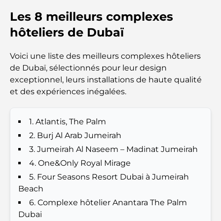
Les 8 meilleurs complexes
Top 7 Busiest Airports in the World: Hub of Global
Travel
hôteliers de Dubaï
Abu Dhabi vs Dubai: A Practical Comparison for
Voici une liste des meilleurs complexes hôteliers
Investors and Residents
de Dubaï, sélectionnés pour leur design
exceptionnel, leurs installations de haute qualité
Best Schools in Downtown Dubai: A Guide for
et des expériences inégalées.
Families
1. Atlantis, The Palm
Que faire à Dubaï en été : le guide ultime pour
profiter de la chaleur
2. Burj Al Arab Jumeirah
3. Jumeirah Al Naseem – Madinat Jumeirah
Cadeaux de luxe pour hommes : des idées de
4. One&Only Royal Mirage
présents attentionnés et intemporels
5. Four Seasons Resort Dubai à Jumeirah
Beach
Écoles à proximité de Palm Jumeirah : un guide
6. Complexe hôtelier Anantara The Palm
complet pour les familles
Dubai