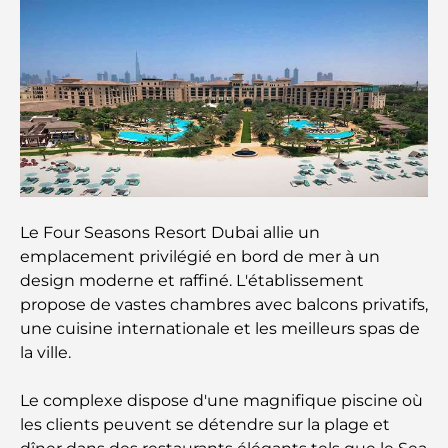
Que faire au DIFC : explorez le quartier le plus
dynamique de Dubaï
Cartes de crédit aux Émirats arabes unis : un guide
complet pour dépenser intelligemment
Hôpital du DIFC : des soins médicaux de classe
mondiale à Dubaï
Le Four Seasons Resort Dubai allie un
emplacement privilégié en bord de mer à un
Rarest Car in the World: Automotive Legends
design moderne et raffiné. L'établissement
Beyond Price
propose de vastes chambres avec balcons privatifs,
une cuisine internationale et les meilleurs spas de
Salles de sport au DIFC : quand le fitness
la ville.
rencontre le style de vie professionnel
Le complexe dispose d'une magnifique piscine où
Plateformes de trading aux Émirats arabes unis :
les clients peuvent se détendre sur la plage et
un guide pour les investisseurs modernes