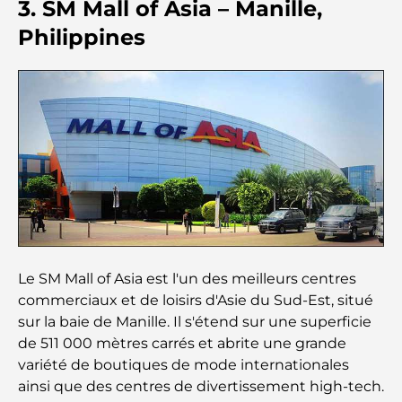
3. SM Mall of Asia – Manille,
Cafés à Palm Jumeirah : Guide des meilleurs cafés
Philippines
et lieux de vie de l’île
Les meilleurs petits-déjeuners de Dubaï : Ma
sélection pour 2026
Comment obtenir un prêt immobilier à Dubaï : le
guide ultime
Plan directeur de Tilal Al Ghaf : une nouvelle
norme pour la vie intégrée à Dubaï
Le SM Mall of Asia est l'un des meilleurs centres
Maisons conformes au Vastu : Guide pratique pour
commerciaux et de loisirs d'Asie du Sud-Est, situé
créer équilibre et harmonie
sur la baie de Manille. Il s'étend sur une superficie
de 511 000 mètres carrés et abrite une grande
Les meilleures entreprises d'aménagement
variété de boutiques de mode internationales
paysager à Dubaï : Transformer vos espaces
extérieurs
ainsi que des centres de divertissement high-tech.