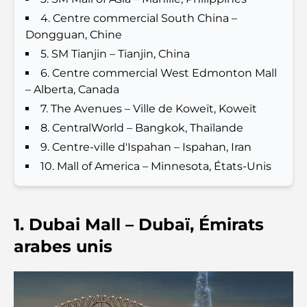
profiter de la chaleur
4. Centre commercial South China –
Dongguan, Chine
Cadeaux de luxe pour hommes : des idées de
5. SM Tianjin – Tianjin, China
présents attentionnés et intemporels
6. Centre commercial West Edmonton Mall
– Alberta, Canada
Écoles à proximité de Palm Jumeirah : un guide
complet pour les familles
7. The Avenues – Ville de Koweït, Koweït
8. CentralWorld – Bangkok, Thaïlande
Les meilleurs hôtels de Business Bay, à Dubaï :
9. Centre-ville d'Ispahan – Ispahan, Iran
votre guide ultime
10. Mall of America – Minnesota, États-Unis
Les meilleurs cafés avec vue à Dubaï : un parfait
mélange de saveurs et de paysages
1. Dubai Mall – Dubaï, Émirats
Restaurants avec vue sur le Burj Al Arab :
arabes unis
Expériences gastronomiques exceptionnelles à
Dubaï
Clubs de plage de Palm Jumeirah : Guide complet