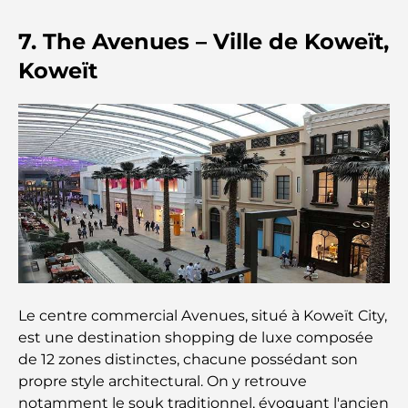
7. The Avenues – Ville de Koweït,
Les Mercedes les plus chères jamais créées
Koweït
Déménager à Dubaï depuis l'Australie : Guide
complet du déménagement
Safari de luxe d'une nuit dans le désert de Dubaï :
une escapade haut de gamme
Les voitures les plus chères de Tesla : l'innovation
au service de la performance
Restaurants Al Wasl : les restaurants les plus
Le centre commercial Avenues, situé à Koweït City,
célèbres de Dubaï
est une destination shopping de luxe composée
de 12 zones distinctes, chacune possédant son
Les 10 pays les plus riches du monde
propre style architectural. On y retrouve
notamment le souk traditionnel, évoquant l'ancien