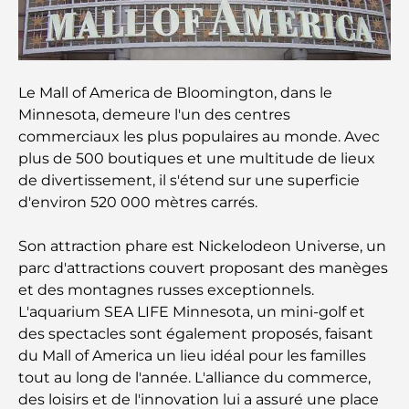
Écoles américaines à Dubaï : Guide complet pour
les parents
Le Mall of America de Bloomington, dans le
Activités divertissantes à Dubaï pour adultes : les
Minnesota, demeure l'un des centres
meilleures façons de profiter de la ville
commerciaux les plus populaires au monde. Avec
plus de 500 boutiques et une multitude de lieux
Bâtiments célèbres de Dubaï : merveilles
de divertissement, il s'étend sur une superficie
architecturales de la ville
d'environ 520 000 mètres carrés.
Les meilleures écoles de Dubaï pour les expatriés :
Son attraction phare est Nickelodeon Universe, un
un guide complet pour les parents
parc d'attractions couvert proposant des manèges
et des montagnes russes exceptionnels.
Soins de santé de classe mondiale : les meilleurs
L'aquarium SEA LIFE Minnesota, un mini-golf et
hôpitaux d’Abu Dhabi
des spectacles sont également proposés, faisant
du Mall of America un lieu idéal pour les familles
Qu’est-ce qu’Ejari aux Émirats arabes unis ? Guide
tout au long de l'année. L'alliance du commerce,
complet pour les locataires et les propriétaires
des loisirs et de l'innovation lui a assuré une place