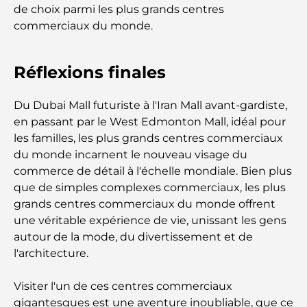
de choix parmi les plus grands centres
Banques internationales à Dubaï : Votre guide
commerciaux du monde.
complet des services bancaires mondiaux
Réflexions finales
Bars du centre-ville de Dubaï : Guide complet des
lieux les plus branchés de la ville
Du Dubai Mall futuriste à l'Iran Mall avant-gardiste,
en passant par le West Edmonton Mall, idéal pour
Le plus grand supermarché de Dubaï : un guide
complet
les familles, les plus grands centres commerciaux
du monde incarnent le nouveau visage du
commerce de détail à l'échelle mondiale. Bien plus
Guide complet de l'indice des frais de service à
Dubaï
que de simples complexes commerciaux, les plus
grands centres commerciaux du monde offrent
une véritable expérience de vie, unissant les gens
Les meilleurs clubs sportifs de Dubaï : quand le
fitness rencontre le style de vie
autour de la mode, du divertissement et de
l'architecture.
Salles de sport de luxe à Dubaï : découvrez les
destinations fitness les plus exclusives de la ville
Visiter l'un de ces centres commerciaux
gigantesques est une aventure inoubliable, que ce