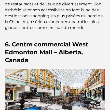
Rarest Car in the World: Automotive Legends
de restaurants et de lieux de divertissement. Son
Beyond Price
esthétique et son accessibilité en font l'une des
destinations shopping les plus prisées du nord de
Salles de sport au DIFC : quand le fitness
la Chine et un sérieux concurrent parmi les plus
rencontre le style de vie professionnel
grands centres commerciaux du monde.
Plateformes de trading aux Émirats arabes unis :
un guide pour les investisseurs modernes
6. Centre commercial West
Edmonton Mall – Alberta,
Family Beach Club Dubai : Là où divertissement et
Canada
détente se rencontrent
Les meilleures écoles IB à Dubaï : un guide
complet pour les parents
Plan directeur de Dubai Hills : une vision pour la
vie communautaire moderne
Restaurant de l'Opéra de Dubaï : Quand la