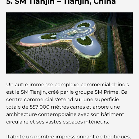
5. SM Tianjin – Tianjin, China
A Brief Guide to Buying Property in Dubai (2025-
26)
Guide des salles de sport de Damac Hills : Les
meilleures options de remise en forme à Damac
Hills et aux alentours
Les meilleurs centres commerciaux de Dubaï pour
le shopping et les loisirs
Que faire au DIFC : explorez le quartier le plus
dynamique de Dubaï
Un autre immense complexe commercial chinois
est le SM Tianjin, créé par le groupe SM Prime. Ce
Cartes de crédit aux Émirats arabes unis : un guide
centre commercial s'étend sur une superficie
complet pour dépenser intelligemment
totale de 557 000 mètres carrés et arbore une
architecture contemporaine avec son bâtiment
Hôpital du DIFC : des soins médicaux de classe
circulaire et ses vastes espaces intérieurs.
mondiale à Dubaï
Il abrite un nombre impressionnant de boutiques,