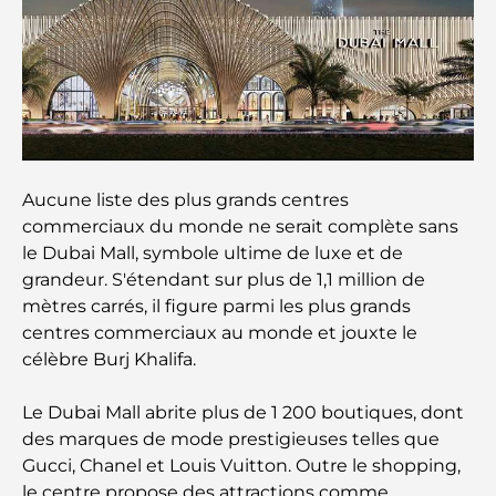
2026
Restaurants italiens du centre-ville de Dubaï : un
avant-goût d'Italie au cœur de la ville
Les 7 meilleures salles de sport de Dubai Hills : le
summum du fitness
Aucune liste des plus grands centres
Le guide ultime des restaurants gastronomiques
commerciaux du monde ne serait complète sans
de Palm Jumeirah
le Dubai Mall, symbole ultime de luxe et de
grandeur. S'étendant sur plus de 1,1 million de
Découvrez les meilleurs petits-déjeuners de
mètres carrés, il figure parmi les plus grands
Business Bay, à Dubaï.
centres commerciaux au monde et jouxte le
célèbre Burj Khalifa.
Hôpitaux publics à Dubaï : des soins de santé
complets pour tous
Le Dubai Mall abrite plus de 1 200 boutiques, dont
des marques de mode prestigieuses telles que
Lamborghini les plus chères jamais construites : la
Gucci, Chanel et Louis Vuitton. Outre le shopping,
liste ultime des collectionneurs
le centre propose des attractions comme