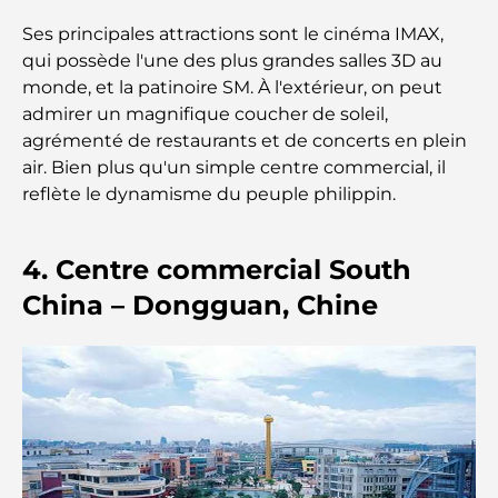
Les meilleures entreprises de déménagement à
Ses principales attractions sont le cinéma IMAX,
Dubaï : un guide complet
qui possède l'une des plus grandes salles 3D au
monde, et la patinoire SM. À l'extérieur, on peut
Palm Jebel Ali contre Palm Jumeirah : une
admirer un magnifique coucher de soleil,
comparaison claire pour les acheteurs immobiliers
agrémenté de restaurants et de concerts en plein
avisés
air. Bien plus qu'un simple centre commercial, il
reflète le dynamisme du peuple philippin.
Découvrez Moon Island Dubai : votre guide ultime
4. Centre commercial South
À la découverte des sites historiques de Dubaï : un
China – Dongguan, Chine
voyage à travers le temps
Les 7 meilleurs restaurants de Dubai Creek
Harbour où dîner
Les meilleures écoles de Dubai Marina : un guide
adapté aux familles