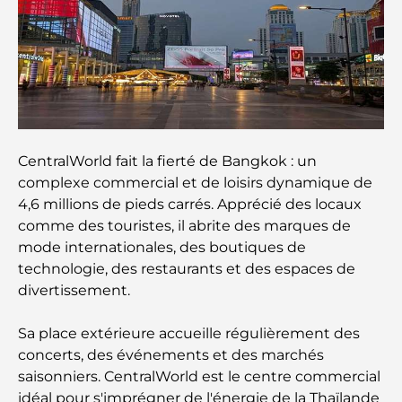
Architecture ottomane : un riche héritage d'art,
de culture et d'empire
Comment choisir un conseiller financier à Dubaï ?
Les jets privés les plus chers : immersion dans
l'univers du luxe aéronautique des milliardaires
CentralWorld fait la fierté de Bangkok : un
complexe commercial et de loisirs dynamique de
4,6 millions de pieds carrés. Apprécié des locaux
Les bagues de fiançailles les plus chères du
monde
comme des touristes, il abrite des marques de
mode internationales, des boutiques de
technologie, des restaurants et des espaces de
Écoles indiennes à Dubaï : Le guide ultime pour
les parents
divertissement.
Sa place extérieure accueille régulièrement des
Découverte des sites emblématiques d'Abu Dhabi
concerts, des événements et des marchés
saisonniers. CentralWorld est le centre commercial
idéal pour s'imprégner de l'énergie de la Thaïlande
Écoles à Abou Dhabi : Le guide ultime des