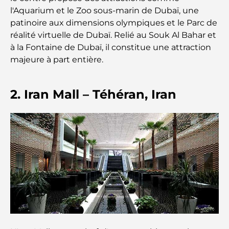
l'Aquarium et le Zoo sous-marin de Dubaï, une
L'école GEMS la plus chère de Dubaï : un guide
patinoire aux dimensions olympiques et le Parc de
complet pour les parents
réalité virtuelle de Dubaï. Relié au Souk Al Bahar et
à la Fontaine de Dubaï, il constitue une attraction
Les meilleures écoles près de Damac Hills 2 : un
majeure à part entière.
guide pour les familles
2. Iran Mall – Téhéran, Iran
Les meilleurs restaurants indiens de Dubaï : un
voyage culinaire
Découvrez la promenade de Palm Jumeirah : une
balade placée sous le signe du luxe et des
panoramas.
Meilleurs quartiers où vivre en famille à Dubaï :
découvrez les meilleures options
Hôtels 5 étoiles à Dubaï : un luxe inégalé pour
chaque voyageur