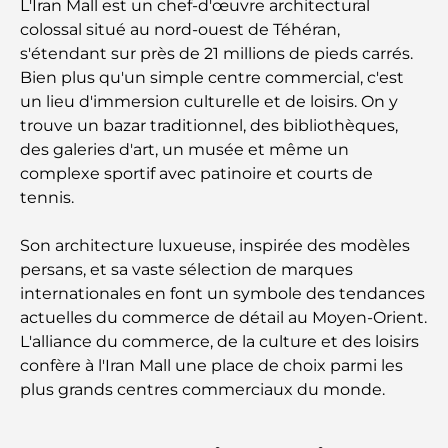
L'Iran Mall est un chef-d'œuvre architectural
colossal situé au nord-ouest de Téhéran,
Que faire dans le centre-ville de Dubaï : votre
s'étendant sur près de 21 millions de pieds carrés.
guide ultime
Bien plus qu'un simple centre commercial, c'est
un lieu d'immersion culturelle et de loisirs. On y
Les meilleurs iftars à Dubaï : 7 adresses
trouve un bazar traditionnel, des bibliothèques,
incontournables pour un repas de Ramadan
mémorable
des galeries d'art, un musée et même un
complexe sportif avec patinoire et courts de
Cafés à Business Bay : l’alliance parfaite du café et
tennis.
de la convivialité
Son architecture luxueuse, inspirée des modèles
Restaurants étoilés Michelin à Dubaï : un circuit
persans, et sa vaste sélection de marques
gastronomique inoubliable
internationales en font un symbole des tendances
actuelles du commerce de détail au Moyen-Orient.
Découverte des restaurants de Jumeirah Golf
L'alliance du commerce, de la culture et des loisirs
Estates : un guide culinaire
confère à l'Iran Mall une place de choix parmi les
plus grands centres commerciaux du monde.
Dubai Horse Racing: Where Tradition Meets
Global Competition