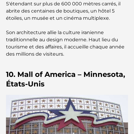
S'étendant sur plus de 600 000 mètres carrés, il
Abou Dhabi
abrite des centaines de boutiques, un hôtel 5
étoiles, un musée et un cinéma multiplexe.
Les meilleures voitures électriques de luxe :
redéfinir la conduite moderne
Son architecture allie la culture iranienne
traditionnelle au design moderne. Haut lieu du
Immobilier à Dubaï et à Abou Dhabi :
tourisme et des affaires, il accueille chaque année
Comparaison des marchés de l’immobilier de luxe
des millions de visiteurs.
À la découverte des marques de montres les plus
chères au monde
10. Mall of America – Minnesota,
États-Unis
Les quartiers les plus chers de Dubaï pour vivre
dans le luxe
Les célébrités internationales les plus en vue qui
vivent à Dubaï
Les meilleurs restaurants avec vue sur le Burj
Khalifa pour une expérience culinaire mémorable