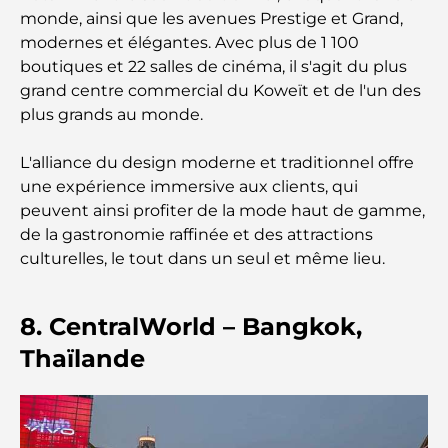
monde, ainsi que les avenues Prestige et Grand,
Activités à faire avec des enfants à Dubaï : un
modernes et élégantes. Avec plus de 1 100
guide complet pour les familles
boutiques et 22 salles de cinéma, il s'agit du plus
grand centre commercial du Koweït et de l'un des
Les meilleurs complexes hôteliers balnéaires de
plus grands au monde.
Dubaï pour une escapade de luxe
L'alliance du design moderne et traditionnel offre
Lieux romantiques à Dubaï pour des moments
une expérience immersive aux clients, qui
inoubliables
peuvent ainsi profiter de la mode haut de gamme,
de la gastronomie raffinée et des attractions
Les meilleures options de séjour à Dubaï : Hôtels
culturelles, le tout dans un seul et même lieu.
et complexes hôteliers de premier plan
Meilleurs restaurants pour un déjeuner d'affaires
8. CentralWorld – Bangkok,
au DIFC
Thaïlande
Les marques de vêtements les plus chères au
monde