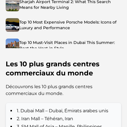
Sharjah Airport Terminal 2: What This Search
Means for Nearby Living
Top 10 Most Expensive Porsche Models: Icons of
Luxury and Performance
Top 10 Must-Visit Places in Dubai This Summer:
Beat the Heat in Style
Les 10 plus grands centres
Top 7 Busiest Airports in the World: Hub of Global
Travel
commerciaux du monde
Abu Dhabi vs Dubai: A Practical Comparison for
Découvrons les 10 plus grands centres
Investors and Residents
commerciaux du monde.
Best Schools in Downtown Dubai: A Guide for
Families
1. Dubai Mall – Dubaï, Émirats arabes unis
2. Iran Mall – Téhéran, Iran
Que faire à Dubaï en été : le guide ultime pour
3. SM Mall of Asia – Manille, Philippines