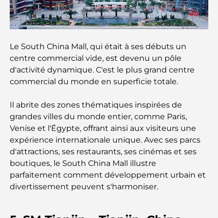
Restaurants à Dubai Hills : Les meilleures adresses
gourmandes d’un quartier en pleine expansion
Le South China Mall, qui était à ses débuts un
Les meilleurs parcours de golf de championnat à
Dubaï
centre commercial vide, est devenu un pôle
d'activité dynamique. C'est le plus grand centre
commercial du monde en superficie totale.
Résidences en bord de mer à Dubaï : le luxe au
bord de la mer
Il abrite des zones thématiques inspirées de
grandes villes du monde entier, comme Paris,
Les meilleures banques de Dubaï pour les
expatriés : un guide bancaire complet
Venise et l'Égypte, offrant ainsi aux visiteurs une
expérience internationale unique. Avec ses parcs
d'attractions, ses restaurants, ses cinémas et ses
Le pays le plus cher du monde : un classement
mondial des coûts
boutiques, le South China Mall illustre
parfaitement comment développement urbain et
divertissement peuvent s'harmoniser.
Les meilleurs restaurants de steak à Dubaï : un
guide pour les amateurs de viande