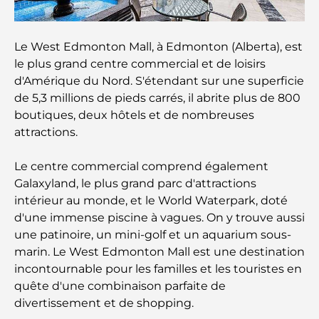
gastronomie rencontre la culture
Les marques de costumes les plus chères qui
Le West Edmonton Mall, à Edmonton (Alberta), est
définissent le luxe sur mesure
le plus grand centre commercial et de loisirs
d'Amérique du Nord. S'étendant sur une superficie
Restaurants de J1 Beach : la nouvelle destination
de 5,3 millions de pieds carrés, il abrite plus de 800
gastronomique de luxe à Dubaï
boutiques, deux hôtels et de nombreuses
attractions.
Les montres Rolex les plus chères jamais vendues
Le centre commercial comprend également
Galaxyland, le plus grand parc d'attractions
intérieur au monde, et le World Waterpark, doté
Crèches à Dubai Hills : Guide pour les parents
d'une immense piscine à vagues. On y trouve aussi
une patinoire, un mini-golf et un aquarium sous-
A Brief Guide to Buying Property in Dubai (2025-
marin. Le West Edmonton Mall est une destination
26)
incontournable pour les familles et les touristes en
quête d'une combinaison parfaite de
Les meilleurs cafés du centre-ville de Dubaï : le
divertissement et de shopping.
guide complet des amateurs de café