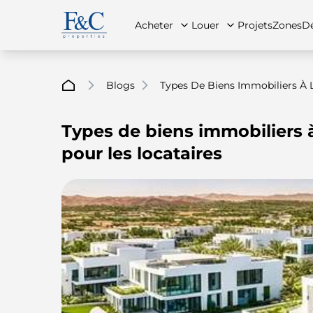
Acheter
Louer
Projets
Zones
Dé
Blogs
Types De Biens Immobiliers À 
Types de biens immobiliers 
À propos de nous
Toutes les propriétés
Toutes les propriétés
Contac
App
pour les locataires