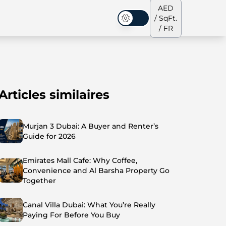
AED
/ SqFt.
Mode sombre
/ FR
Articles similaires
s de ville
Notre équipe
Penthouses
Penthouses
Murjan 3 Dubai: A Buyer and Renter’s
Guide for 2026
Emirates Mall Cafe: Why Coffee,
Convenience and Al Barsha Property Go
Together
Canal Villa Dubai: What You’re Really
Paying For Before You Buy