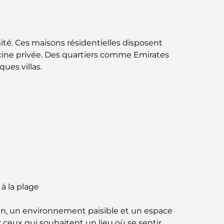
circuit gastronomique inoubliable
Découverte des restaurants de Jumeirah
mité. Ces maisons résidentielles disposent
Golf Estates : un guide culinaire
scine privée. Des quartiers comme Emirates
ues villas.
Dubai Horse Racing: Where Tradition Meets
Global Competition
Cafés à Palm Jumeirah : Guide des meilleurs
cafés et lieux de vie de l’île
Les meilleurs petits-déjeuners de Dubaï :
Ma sélection pour 2026
Comment obtenir un prêt immobilier à
à la plage
Dubaï : le guide ultime
ain, un environnement paisible et un espace
Plan directeur de Tilal Al Ghaf : une nouvelle
r ceux qui souhaitent un lieu où se sentir