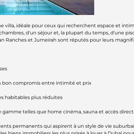
ne villa, idéale pour ceux qui recherchent espace et inti
 chambres, d'un séjour et, la plupart du temps, d'une pi
bian Ranches et Jumeirah sont réputés pour leurs magnifiq
uses
n bon compromis entre intimité et prix
es habitables plus réduites
e gamme telles que home cinéma, sauna et accès direct 
dents permanents qui aspirent à un style de vie suburb
 les biens immobiliers les plus prisés à louer à Dubaï pou