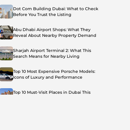
Dot Com Building Dubai: What to Check
Before You Trust the Listing
Abu Dhabi Airport Shops: What They
Reveal About Nearby Property Demand
Sharjah Airport Terminal 2: What This
Search Means for Nearby Living
Top 10 Most Expensive Porsche Models:
Icons of Luxury and Performance
Top 10 Must-Visit Places in Dubai This
Summer: Beat the Heat in Style
Top 7 Busiest Airports in the World: Hub of
Global Travel