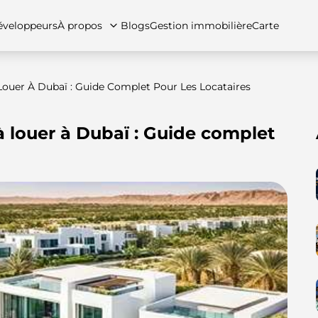
veloppeurs
À propos
Blogs
Gestion immobilière
Carte
Louer À Dubaï : Guide Complet Pour Les Locataires
à louer à Dubaï : Guide complet
tez-nous
artements
Appartements
Carrières
Villas
Villas
Maisons de ville
FAQs
Maison