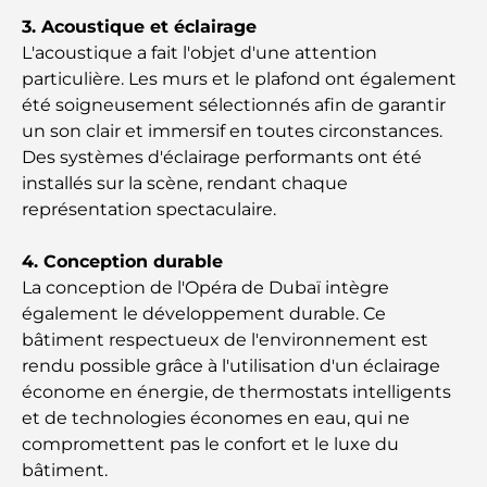
3. Acoustique et éclairage
Comment obtenir un prêt immobilier à Dubaï : le
guide ultime
L'acoustique a fait l'objet d'une attention
particulière. Les murs et le plafond ont également
été soigneusement sélectionnés afin de garantir
Plan directeur de Tilal Al Ghaf : une nouvelle
norme pour la vie intégrée à Dubaï
un son clair et immersif en toutes circonstances.
Des systèmes d'éclairage performants ont été
installés sur la scène, rendant chaque
Maisons conformes au Vastu : Guide pratique pour
créer équilibre et harmonie
représentation spectaculaire.
Les meilleures entreprises d'aménagement
4. Conception durable
paysager à Dubaï : Transformer vos espaces
La conception de l'Opéra de Dubaï intègre
extérieurs
également le développement durable. Ce
bâtiment respectueux de l'environnement est
Les meilleures entreprises de déménagement à
rendu possible grâce à l'utilisation d'un éclairage
Dubaï : un guide complet
économe en énergie, de thermostats intelligents
et de technologies économes en eau, qui ne
Palm Jebel Ali contre Palm Jumeirah : une
compromettent pas le confort et le luxe du
comparaison claire pour les acheteurs immobiliers
bâtiment.
avisés