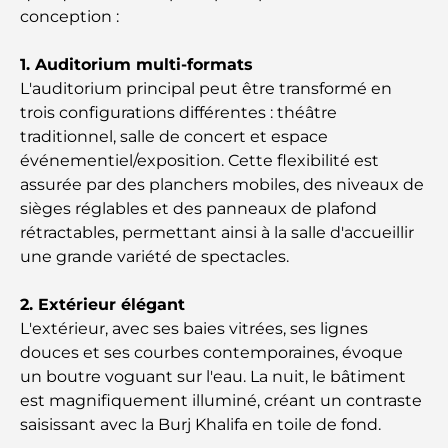
conception :
Cafés à Business Bay : l’alliance parfaite du café et
de la convivialité
1. Auditorium multi-formats
L'auditorium principal peut être transformé en
trois configurations différentes : théâtre
Restaurants étoilés Michelin à Dubaï : un circuit
gastronomique inoubliable
traditionnel, salle de concert et espace
événementiel/exposition. Cette flexibilité est
assurée par des planchers mobiles, des niveaux de
Découverte des restaurants de Jumeirah Golf
Estates : un guide culinaire
sièges réglables et des panneaux de plafond
rétractables, permettant ainsi à la salle d'accueillir
une grande variété de spectacles.
Dubai Horse Racing: Where Tradition Meets
Global Competition
2. Extérieur élégant
L'extérieur, avec ses baies vitrées, ses lignes
Cafés à Palm Jumeirah : Guide des meilleurs cafés
et lieux de vie de l’île
douces et ses courbes contemporaines, évoque
un boutre voguant sur l'eau. La nuit, le bâtiment
est magnifiquement illuminé, créant un contraste
Les meilleurs petits-déjeuners de Dubaï : Ma
sélection pour 2026
saisissant avec la Burj Khalifa en toile de fond.