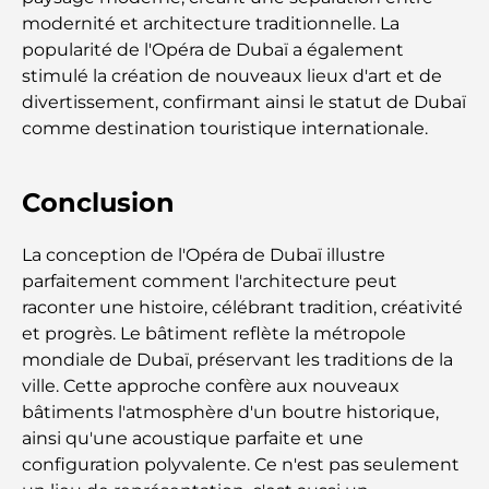
un guide pour les investisseurs modernes
modernité et architecture traditionnelle. La
popularité de l'Opéra de Dubaï a également
stimulé la création de nouveaux lieux d'art et de
Family Beach Club Dubai : Là où divertissement et
détente se rencontrent
divertissement, confirmant ainsi le statut de Dubaï
comme destination touristique internationale.
Les meilleures écoles IB à Dubaï : un guide
complet pour les parents
Conclusion
Plan directeur de Dubai Hills : une vision pour la
La conception de l'Opéra de Dubaï illustre
vie communautaire moderne
parfaitement comment l'architecture peut
raconter une histoire, célébrant tradition, créativité
Restaurant de l'Opéra de Dubaï : Quand la
et progrès. Le bâtiment reflète la métropole
gastronomie rencontre la culture
mondiale de Dubaï, préservant les traditions de la
ville. Cette approche confère aux nouveaux
Les marques de costumes les plus chères qui
bâtiments l'atmosphère d'un boutre historique,
définissent le luxe sur mesure
ainsi qu'une acoustique parfaite et une
configuration polyvalente. Ce n'est pas seulement
Restaurants de J1 Beach : la nouvelle destination