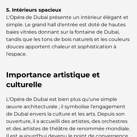
5. Intérieurs spacieux
Découvrez Moon Island Dubai : votre guide ultime
L'Opéra de Dubaï présente un intérieur élégant et
simple. Le grand hall d'entrée est doté de hautes
baies vitrées donnant sur la fontaine de Dubaï,
À la découverte des sites historiques de Dubaï : un
voyage à travers le temps
tandis que les tons de bois naturels et les couleurs
douces apportent chaleur et sophistication à
l'espace.
Les 7 meilleurs restaurants de Dubai Creek
Harbour où dîner
Importance artistique et
Les meilleures écoles de Dubai Marina : un guide
adapté aux familles
culturelle
Restaurants à Dubai Hills : Les meilleures adresses
L'Opéra de Dubaï est bien plus qu'une simple
gourmandes d’un quartier en pleine expansion
œuvre architecturale ; il symbolise l'engagement
de Dubaï envers la culture et les arts. Depuis son
Les meilleurs parcours de golf de championnat à
ouverture, il a accueilli des artistes, des orchestres
Dubaï
et des artistes de théâtre de renommée mondiale.
Il est aujourd'hui devenu le point de convergence