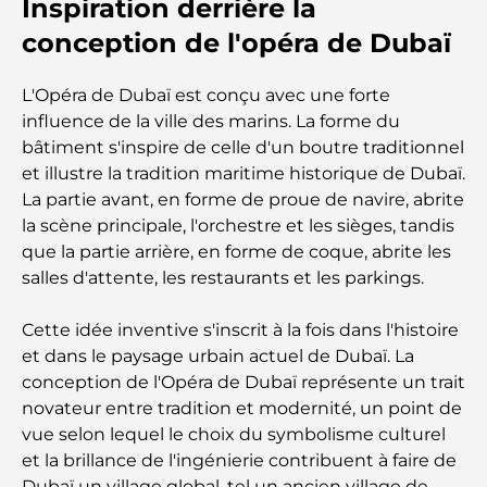
Inspiration derrière la
conception de l'opéra de Dubaï
Le guide ultime des restaurants gastronomiques
de Palm Jumeirah
L'Opéra de Dubaï est conçu avec une forte
influence de la ville des marins. La forme du
Découvrez les meilleurs petits-déjeuners de
bâtiment s'inspire de celle d'un boutre traditionnel
Business Bay, à Dubaï.
et illustre la tradition maritime historique de Dubaï.
La partie avant, en forme de proue de navire, abrite
Hôpitaux publics à Dubaï : des soins de santé
la scène principale, l'orchestre et les sièges, tandis
complets pour tous
que la partie arrière, en forme de coque, abrite les
salles d'attente, les restaurants et les parkings.
Lamborghini les plus chères jamais construites : la
liste ultime des collectionneurs
Cette idée inventive s'inscrit à la fois dans l'histoire
et dans le paysage urbain actuel de Dubaï. La
L'école GEMS la plus chère de Dubaï : un guide
conception de l'Opéra de Dubaï représente un trait
complet pour les parents
novateur entre tradition et modernité, un point de
vue selon lequel le choix du symbolisme culturel
Les meilleures écoles près de Damac Hills 2 : un
et la brillance de l'ingénierie contribuent à faire de
guide pour les familles
Dubaï un village global, tel un ancien village de