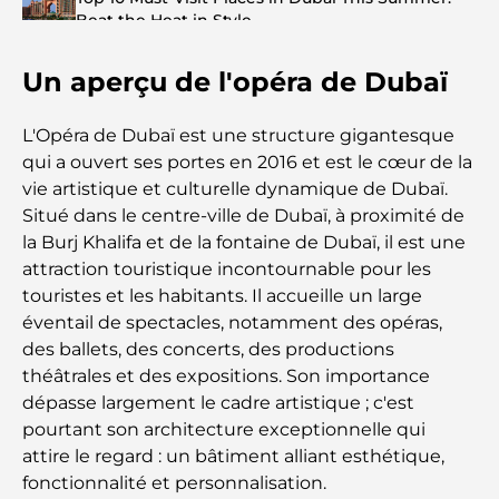
Beat the Heat in Style
Un aperçu de l'opéra de Dubaï
Top 7 Busiest Airports in the World: Hub of Global
Travel
L'Opéra de Dubaï est une structure gigantesque
Abu Dhabi vs Dubai: A Practical Comparison for
qui a ouvert ses portes en 2016 et est le cœur de la
Investors and Residents
vie artistique et culturelle dynamique de Dubaï.
Situé dans le centre-ville de Dubaï, à proximité de
Best Schools in Downtown Dubai: A Guide for
la Burj Khalifa et de la fontaine de Dubaï, il est une
Families
attraction touristique incontournable pour les
touristes et les habitants. Il accueille un large
Que faire à Dubaï en été : le guide ultime pour
éventail de spectacles, notamment des opéras,
profiter de la chaleur
des ballets, des concerts, des productions
théâtrales et des expositions. Son importance
Cadeaux de luxe pour hommes : des idées de
dépasse largement le cadre artistique ; c'est
présents attentionnés et intemporels
pourtant son architecture exceptionnelle qui
attire le regard : un bâtiment alliant esthétique,
Écoles à proximité de Palm Jumeirah : un guide
fonctionnalité et personnalisation.