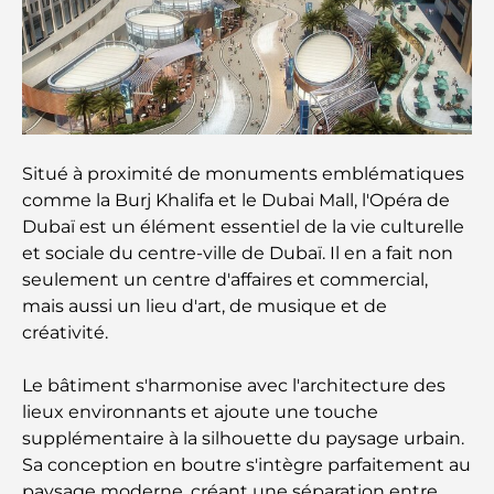
Les meilleurs centres commerciaux de Dubaï pour
le shopping et les loisirs
Que faire au DIFC : explorez le quartier le plus
dynamique de Dubaï
Situé à proximité de monuments emblématiques
Cartes de crédit aux Émirats arabes unis : un guide
complet pour dépenser intelligemment
comme la Burj Khalifa et le Dubai Mall, l'Opéra de
Dubaï est un élément essentiel de la vie culturelle
et sociale du centre-ville de Dubaï. Il en a fait non
Hôpital du DIFC : des soins médicaux de classe
mondiale à Dubaï
seulement un centre d'affaires et commercial,
mais aussi un lieu d'art, de musique et de
créativité.
Rarest Car in the World: Automotive Legends
Beyond Price
Le bâtiment s'harmonise avec l'architecture des
lieux environnants et ajoute une touche
Salles de sport au DIFC : quand le fitness
rencontre le style de vie professionnel
supplémentaire à la silhouette du paysage urbain.
Sa conception en boutre s'intègre parfaitement au
paysage moderne, créant une séparation entre
Plateformes de trading aux Émirats arabes unis :