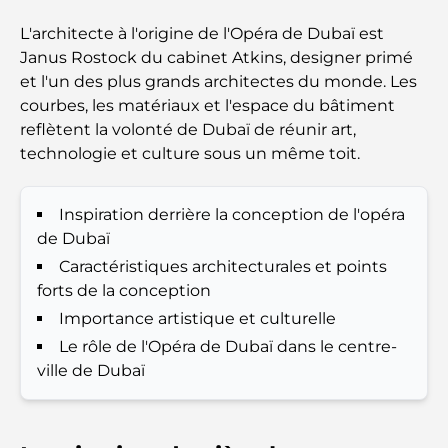
complet pour les familles
L'architecte à l'origine de l'Opéra de Dubaï est
Les meilleurs hôtels de Business Bay, à Dubaï :
Janus Rostock du cabinet Atkins, designer primé
votre guide ultime
et l'un des plus grands architectes du monde. Les
courbes, les matériaux et l'espace du bâtiment
Les meilleurs cafés avec vue à Dubaï : un parfait
reflètent la volonté de Dubaï de réunir art,
mélange de saveurs et de paysages
technologie et culture sous un même toit.
Restaurants avec vue sur le Burj Al Arab :
Inspiration derrière la conception de l'opéra
Expériences gastronomiques exceptionnelles à
Dubaï
de Dubaï
Caractéristiques architecturales et points
Clubs de plage de Palm Jumeirah : Guide complet
forts de la conception
2026
Importance artistique et culturelle
Le rôle de l'Opéra de Dubaï dans le centre-
Restaurants italiens du centre-ville de Dubaï : un
ville de Dubaï
avant-goût d'Italie au cœur de la ville
Les 7 meilleures salles de sport de Dubai Hills : le
summum du fitness