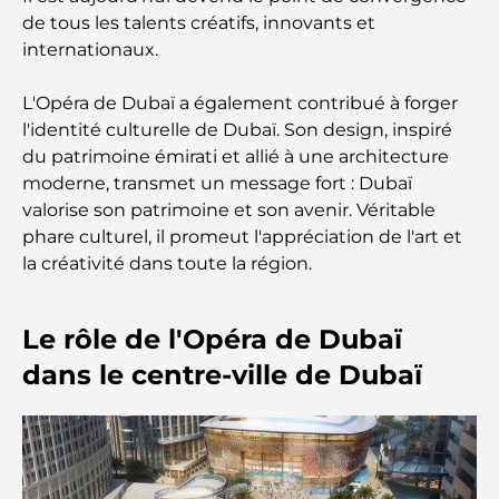
Résidences en bord de mer à Dubaï : le luxe au
de tous les talents créatifs, innovants et
bord de la mer
internationaux.
Les meilleures banques de Dubaï pour les
L'Opéra de Dubaï a également contribué à forger
expatriés : un guide bancaire complet
l'identité culturelle de Dubaï. Son design, inspiré
du patrimoine émirati et allié à une architecture
Le pays le plus cher du monde : un classement
moderne, transmet un message fort : Dubaï
mondial des coûts
valorise son patrimoine et son avenir. Véritable
phare culturel, il promeut l'appréciation de l'art et
Les meilleurs restaurants de steak à Dubaï : un
la créativité dans toute la région.
guide pour les amateurs de viande
Le rôle de l'Opéra de Dubaï
A Brief Guide to Buying Property in Dubai (2025-
26)
dans le centre-ville de Dubaï
Guide des salles de sport de Damac Hills : Les
meilleures options de remise en forme à Damac
Hills et aux alentours