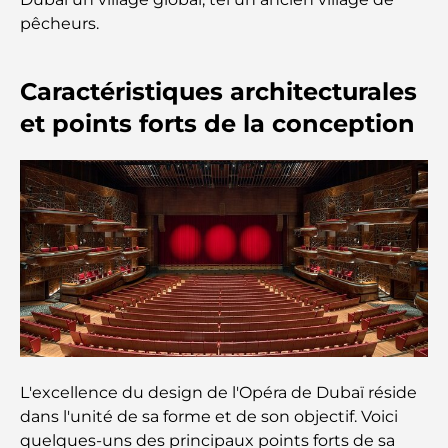
pêcheurs.
Les meilleurs restaurants indiens de Dubaï : un
voyage culinaire
Caractéristiques architecturales
Découvrez la promenade de Palm Jumeirah : une
et points forts de la conception
balade placée sous le signe du luxe et des
panoramas.
Meilleurs quartiers où vivre en famille à Dubaï :
découvrez les meilleures options
Hôtels 5 étoiles à Dubaï : un luxe inégalé pour
chaque voyageur
Que faire dans le centre-ville de Dubaï : votre
guide ultime
L'excellence du design de l'Opéra de Dubaï réside
Les meilleurs iftars à Dubaï : 7 adresses
dans l'unité de sa forme et de son objectif. Voici
incontournables pour un repas de Ramadan
quelques-uns des principaux points forts de sa
mémorable