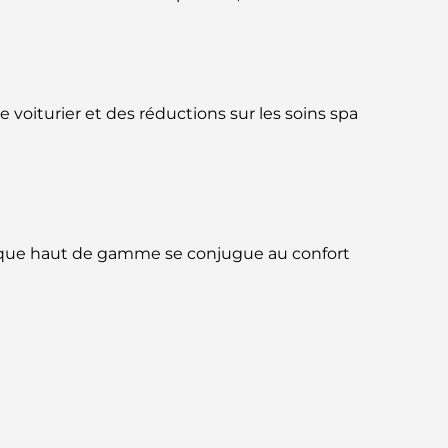
Jumeirah : une balade placée sous le signe
du luxe et des panoramas.
Meilleurs quartiers où vivre en famille à
Dubaï : découvrez les meilleures options
 voiturier et des réductions sur les soins spa
Hôtels 5 étoiles à Dubaï : un luxe inégalé
pour chaque voyageur
Que faire dans le centre-ville de Dubaï :
votre guide ultime
ysique haut de gamme se conjugue au confort
Les meilleurs iftars à Dubaï : 7 adresses
incontournables pour un repas de Ramadan
mémorable
Cafés à Business Bay : l’alliance parfaite du
café et de la convivialité
Restaurants étoilés Michelin à Dubaï : un