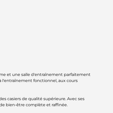
circuit gastronomique inoubliable
Découverte des restaurants de Jumeirah
Golf Estates : un guide culinaire
Dubai Horse Racing: Where Tradition Meets
Global Competition
Cafés à Palm Jumeirah : Guide des meilleurs
cafés et lieux de vie de l’île
Les meilleurs petits-déjeuners de Dubaï :
me et une salle d'entraînement parfaitement
Ma sélection pour 2026
 l'entraînement fonctionnel, aux cours
Comment obtenir un prêt immobilier à
Dubaï : le guide ultime
s casiers de qualité supérieure. Avec ses
de bien-être complète et raffinée.
Plan directeur de Tilal Al Ghaf : une nouvelle