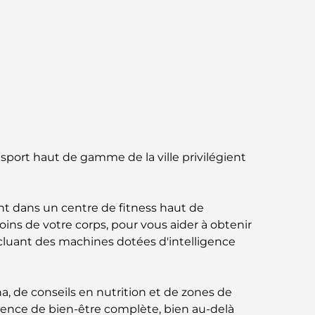
Abu Dhabi vs Dubai: A Practical Comparison
for Investors and Residents
Best Schools in Downtown Dubai: A Guide
for Families
Que faire à Dubaï en été : le guide ultime
pour profiter de la chaleur
 sport haut de gamme de la ville privilégient
Cadeaux de luxe pour hommes : des idées
de présents attentionnés et intemporels
t dans un centre de fitness haut de
Écoles à proximité de Palm Jumeirah : un
ns de votre corps, pour vous aider à obtenir
guide complet pour les familles
ncluant des machines dotées d'intelligence
Les meilleurs hôtels de Business Bay, à
Dubaï : votre guide ultime
 de conseils en nutrition et de zones de
érience de bien-être complète, bien au-delà
Les meilleurs cafés avec vue à Dubaï : un