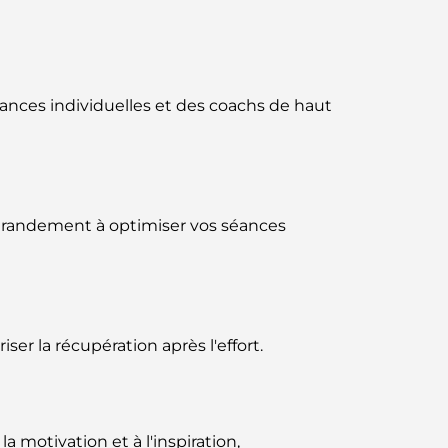
Business Bay, à Dubaï.
Hôpitaux publics à Dubaï : des soins de
santé complets pour tous
ances individuelles et des coachs de haut
Lamborghini les plus chères jamais
construites : la liste ultime des
collectionneurs
L'école GEMS la plus chère de Dubaï : un
e grandement à optimiser vos séances
guide complet pour les parents
Les meilleures écoles près de Damac Hills
2 : un guide pour les familles
r la récupération après l'effort.
Les meilleurs restaurants indiens de Dubaï :
un voyage culinaire
Découvrez la promenade de Palm
 motivation et à l'inspiration,