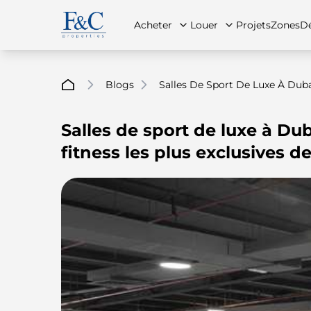
Acheter
Louer
Projets
Zones
Dé
Blogs
Salles De Sport De Luxe À Dubaï
Salles de sport de luxe à Dub
À propos de nous
Toutes les propriétés
Toutes les propriétés
Contac
App
fitness les plus exclusives de 