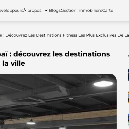
veloppeurs
À propos
Blogs
Gestion immobilière
Carte
 : Découvrez Les Destinations Fitness Les Plus Exclusives De La 
aï : découvrez les destinations
tez-nous
artements
Appartements
Carrières
Villas
Villas
Maisons de ville
FAQs
Maison
la ville