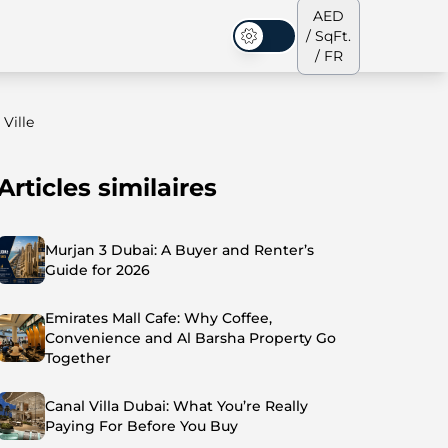
AED
/ SqFt.
Mode sombre
/ FR
Ville
Articles similaires
s de ville
Notre équipe
Penthouses
Penthouses
Murjan 3 Dubai: A Buyer and Renter’s
Guide for 2026
Emirates Mall Cafe: Why Coffee,
Convenience and Al Barsha Property Go
Together
Canal Villa Dubai: What You’re Really
Paying For Before You Buy