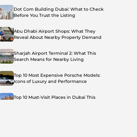
Dot Com Building Dubai: What to Check
Before You Trust the Listing
Abu Dhabi Airport Shops: What They
Reveal About Nearby Property Demand
Sharjah Airport Terminal 2: What This
Search Means for Nearby Living
Top 10 Most Expensive Porsche Models:
Icons of Luxury and Performance
Top 10 Must-Visit Places in Dubai This
Summer: Beat the Heat in Style
Top 7 Busiest Airports in the World: Hub of
Global Travel