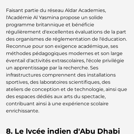
26)
Faisant partie du réseau Aldar Academies,
l'Académie Al Yasmina propose un solide
Les meilleurs cafés du centre-ville de Dubaï : le
guide complet des amateurs de café
programme britannique et bénéficie
régulièrement d'excellentes évaluations de la part
des organismes de réglementation de l'éducation.
Les Mercedes les plus chères jamais créées
Reconnue pour son exigence académique, ses
méthodes pédagogiques modernes et son large
éventail d'activités extrascolaires, l'école privilégie
Déménager à Dubaï depuis l'Australie : Guide
complet du déménagement
un apprentissage par la recherche. Ses
infrastructures comprennent des installations
sportives, des laboratoires scientifiques, des
Safari de luxe d'une nuit dans le désert de Dubaï :
une escapade haut de gamme
ateliers de conception et de technologie, ainsi que
des espaces dédiés aux arts du spectacle,
contribuant ainsi à une expérience scolaire
Les voitures les plus chères de Tesla : l'innovation
au service de la performance
enrichissante.
Restaurants Al Wasl : les restaurants les plus
8. Le lycée indien d'Abu Dhabi
célèbres de Dubaï