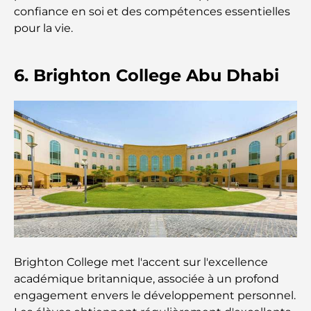
confiance en soi et des compétences essentielles
Hôpital du DIFC : des soins médicaux de classe
pour la vie.
mondiale à Dubaï
Rarest Car in the World: Automotive Legends
6. Brighton College Abu Dhabi
Beyond Price
Salles de sport au DIFC : quand le fitness
rencontre le style de vie professionnel
Plateformes de trading aux Émirats arabes unis :
un guide pour les investisseurs modernes
Family Beach Club Dubai : Là où divertissement et
détente se rencontrent
Brighton College met l'accent sur l'excellence
Les meilleures écoles IB à Dubaï : un guide
académique britannique, associée à un profond
complet pour les parents
engagement envers le développement personnel.