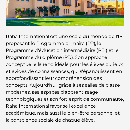
Les îles incontournables d'Abu Dhabi à découvrir
Les meilleurs endroits à visiter gratuitement à
Abou Dhabi
Raha International est une école du monde de l'IB
proposant le Programme primaire (PP), le
Les meilleures voitures électriques de luxe :
Programme d'éducation intermédiaire (PEI) et le
redéfinir la conduite moderne
Programme du diplôme (PD). Son approche
conceptuelle la rend idéale pour les élèves curieux
Immobilier à Dubaï et à Abou Dhabi :
et avides de connaissances, qui s'épanouissent en
Comparaison des marchés de l’immobilier de luxe
approfondissant leur compréhension des
concepts. Aujourd'hui, grâce à ses salles de classe
À la découverte des marques de montres les plus
modernes, ses espaces d'apprentissage
chères au monde
technologiques et son fort esprit de communauté,
Raha International favorise l'excellence
Les quartiers les plus chers de Dubaï pour vivre
académique, mais aussi le bien-être personnel et
dans le luxe
la conscience sociale de chaque élève.
Les célébrités internationales les plus en vue qui