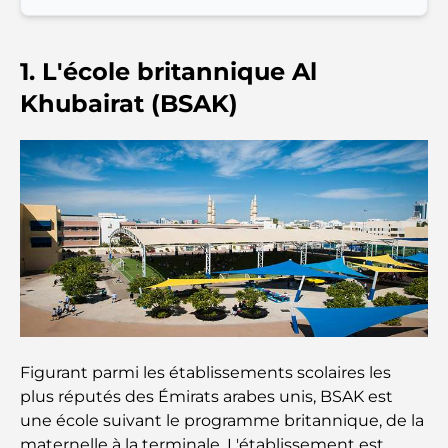
Expériences gastronomiques exceptionnelles à
Dubaï
1. L'école britannique Al
Clubs de plage de Palm Jumeirah : Guide complet
2026
Khubairat (BSAK)
Restaurants italiens du centre-ville de Dubaï : un
avant-goût d'Italie au cœur de la ville
Les 7 meilleures salles de sport de Dubai Hills : le
summum du fitness
Le guide ultime des restaurants gastronomiques
de Palm Jumeirah
Découvrez les meilleurs petits-déjeuners de
Figurant parmi les établissements scolaires les
Business Bay, à Dubaï.
plus réputés des Émirats arabes unis, BSAK est
une école suivant le programme britannique, de la
Hôpitaux publics à Dubaï : des soins de santé
maternelle à la terminale. L'établissement est