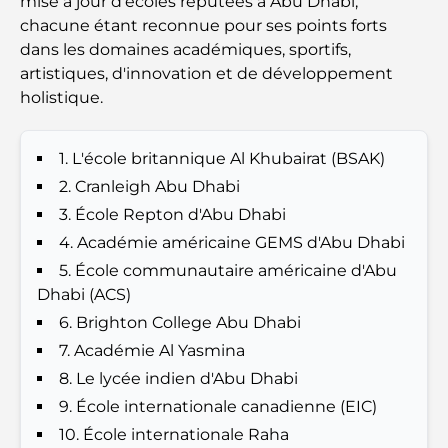
mise à jour d'écoles réputées à Abu Dhabi,
Best Schools in Downtown Dubai: A Guide for
chacune étant reconnue pour ses points forts
Families
dans les domaines académiques, sportifs,
artistiques, d'innovation et de développement
Que faire à Dubaï en été : le guide ultime pour
holistique.
profiter de la chaleur
Cadeaux de luxe pour hommes : des idées de
1. L'école britannique Al Khubairat (BSAK)
présents attentionnés et intemporels
2. Cranleigh Abu Dhabi
3. École Repton d'Abu Dhabi
Écoles à proximité de Palm Jumeirah : un guide
4. Académie américaine GEMS d'Abu Dhabi
complet pour les familles
5. École communautaire américaine d'Abu
Dhabi (ACS)
Les meilleurs hôtels de Business Bay, à Dubaï :
votre guide ultime
6. Brighton College Abu Dhabi
7. Académie Al Yasmina
Les meilleurs cafés avec vue à Dubaï : un parfait
8. Le lycée indien d'Abu Dhabi
mélange de saveurs et de paysages
9. École internationale canadienne (EIC)
10. École internationale Raha
Restaurants avec vue sur le Burj Al Arab :