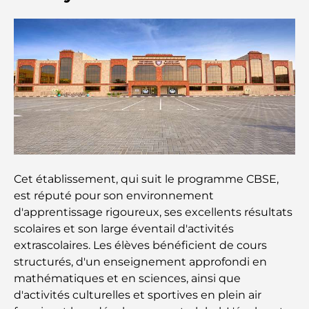
Les 10 pays les plus riches du monde
Activités à faire avec des enfants à Dubaï : un
guide complet pour les familles
Les meilleurs complexes hôteliers balnéaires de
Dubaï pour une escapade de luxe
Cet établissement, qui suit le programme CBSE,
Lieux romantiques à Dubaï pour des moments
inoubliables
est réputé pour son environnement
d'apprentissage rigoureux, ses excellents résultats
scolaires et son large éventail d'activités
Les meilleures options de séjour à Dubaï : Hôtels
et complexes hôteliers de premier plan
extrascolaires. Les élèves bénéficient de cours
structurés, d'un enseignement approfondi en
mathématiques et en sciences, ainsi que
Meilleurs restaurants pour un déjeuner d'affaires
au DIFC
d'activités culturelles et sportives en plein air