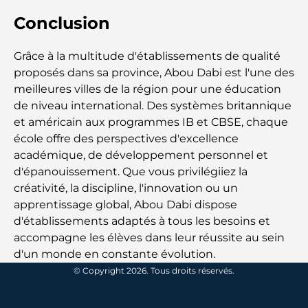
vivent à Dubaï
Conclusion
Les meilleurs restaurants avec vue sur le Burj
Grâce à la multitude d'établissements de qualité
Khalifa pour une expérience culinaire mémorable
proposés dans sa province, Abou Dabi est l'une des
meilleures villes de la région pour une éducation
Écoles américaines à Dubaï : Guide complet pour
de niveau international. Des systèmes britannique
les parents
et américain aux programmes IB et CBSE, chaque
école offre des perspectives d'excellence
Activités divertissantes à Dubaï pour adultes : les
académique, de développement personnel et
meilleures façons de profiter de la ville
d'épanouissement. Que vous privilégiiez la
créativité, la discipline, l'innovation ou un
Bâtiments célèbres de Dubaï : merveilles
apprentissage global, Abou Dabi dispose
architecturales de la ville
d'établissements adaptés à tous les besoins et
accompagne les élèves dans leur réussite au sein
Les meilleures écoles de Dubaï pour les expatriés :
d'un monde en constante évolution.
un guide complet pour les parents
© Copyright 2026. Tous droits réservés.
Soins de santé de classe mondiale : les meilleurs
hôpitaux d’Abu Dhabi