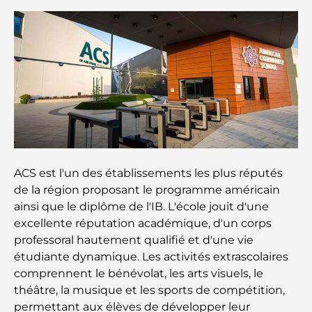
Les meilleurs restaurants de steak à Dubaï : un
guide pour les amateurs de viande
A Brief Guide to Buying Property in Dubai (2025-
26)
Guide des salles de sport de Damac Hills : Les
meilleures options de remise en forme à Damac
Hills et aux alentours
ACS est l'un des établissements les plus réputés
Les meilleurs centres commerciaux de Dubaï pour
de la région proposant le programme américain
le shopping et les loisirs
ainsi que le diplôme de l'IB. L'école jouit d'une
excellente réputation académique, d'un corps
Que faire au DIFC : explorez le quartier le plus
professoral hautement qualifié et d'une vie
dynamique de Dubaï
étudiante dynamique. Les activités extrascolaires
comprennent le bénévolat, les arts visuels, le
Cartes de crédit aux Émirats arabes unis : un guide
théâtre, la musique et les sports de compétition,
complet pour dépenser intelligemment
permettant aux élèves de développer leur