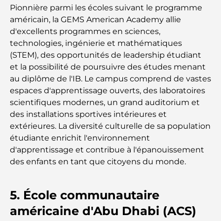
Pionnière parmi les écoles suivant le programme
américain, la GEMS American Academy allie
Les meilleures écoles de Dubai Marina : un guide
adapté aux familles
d'excellents programmes en sciences,
technologies, ingénierie et mathématiques
(STEM), des opportunités de leadership étudiant
Restaurants à Dubai Hills : Les meilleures adresses
gourmandes d’un quartier en pleine expansion
et la possibilité de poursuivre des études menant
au diplôme de l'IB. Le campus comprend de vastes
espaces d'apprentissage ouverts, des laboratoires
Les meilleurs parcours de golf de championnat à
Dubaï
scientifiques modernes, un grand auditorium et
des installations sportives intérieures et
extérieures. La diversité culturelle de sa population
Résidences en bord de mer à Dubaï : le luxe au
bord de la mer
étudiante enrichit l'environnement
d'apprentissage et contribue à l'épanouissement
des enfants en tant que citoyens du monde.
Les meilleures banques de Dubaï pour les
expatriés : un guide bancaire complet
5. École communautaire
Le pays le plus cher du monde : un classement
mondial des coûts
américaine d'Abu Dhabi (ACS)