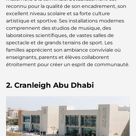
complets pour tous
reconnu pour la qualité de son encadrement, son
excellent niveau scolaire et sa forte culture
Lamborghini les plus chères jamais construites : la
artistique et sportive. Ses installations modernes
liste ultime des collectionneurs
comprennent des studios de musique, des
laboratoires scientifiques, de vastes salles de
L'école GEMS la plus chère de Dubaï : un guide
spectacle et de grands terrains de sport. Les
complet pour les parents
familles apprécient son ambiance conviviale où
enseignants, parents et élèves collaborent
Les meilleures écoles près de Damac Hills 2 : un
étroitement pour créer un esprit de communauté.
guide pour les familles
Les meilleurs restaurants indiens de Dubaï : un
2. Cranleigh Abu Dhabi
voyage culinaire
Découvrez la promenade de Palm Jumeirah : une
balade placée sous le signe du luxe et des
panoramas.
Meilleurs quartiers où vivre en famille à Dubaï :