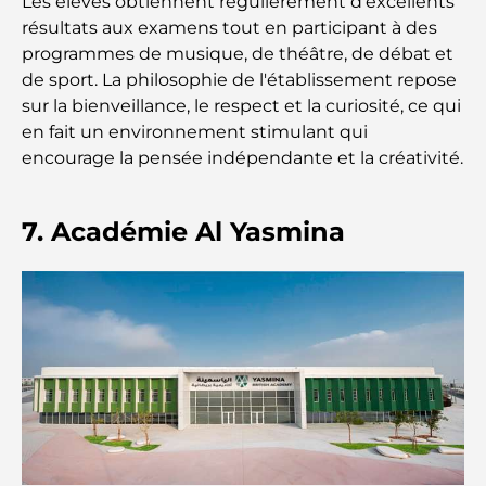
Les élèves obtiennent régulièrement d'excellents
Plan directeur de Dubai Hills : une vision pour la
résultats aux examens tout en participant à des
vie communautaire moderne
programmes de musique, de théâtre, de débat et
de sport. La philosophie de l'établissement repose
Restaurant de l'Opéra de Dubaï : Quand la
sur la bienveillance, le respect et la curiosité, ce qui
gastronomie rencontre la culture
en fait un environnement stimulant qui
encourage la pensée indépendante et la créativité.
Les marques de costumes les plus chères qui
définissent le luxe sur mesure
7. Académie Al Yasmina
Restaurants de J1 Beach : la nouvelle destination
gastronomique de luxe à Dubaï
Les montres Rolex les plus chères jamais vendues
Crèches à Dubai Hills : Guide pour les parents
A Brief Guide to Buying Property in Dubai (2025-