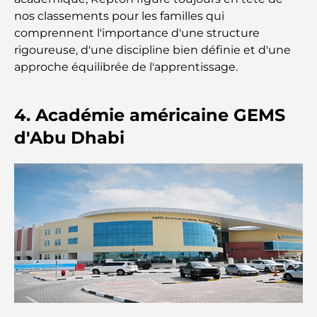
nos classements pour les familles qui
Les meilleures entreprises d'aménagement
comprennent l'importance d'une structure
paysager à Dubaï : Transformer vos espaces
extérieurs
rigoureuse, d'une discipline bien définie et d'une
approche équilibrée de l'apprentissage.
Les meilleures entreprises de déménagement à
Dubaï : un guide complet
4. Académie américaine GEMS
Palm Jebel Ali contre Palm Jumeirah : une
d'Abu Dhabi
comparaison claire pour les acheteurs immobiliers
avisés
Découvrez Moon Island Dubai : votre guide ultime
À la découverte des sites historiques de Dubaï : un
voyage à travers le temps
Les 7 meilleurs restaurants de Dubai Creek
Harbour où dîner