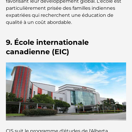
favorisant leur développement global. L'école est
particulièrement prisée des familles indiennes
Les marques de vêtements les plus chères au
monde
expatriées qui recherchent une éducation de
qualité à un coût abordable.
Architecture ottomane : un riche héritage d'art,
de culture et d'empire
9. École internationale
canadienne (EIC)
Comment choisir un conseiller financier à Dubaï ?
Les jets privés les plus chers : immersion dans
l'univers du luxe aéronautique des milliardaires
Les bagues de fiançailles les plus chères du
monde
Écoles indiennes à Dubaï : Le guide ultime pour
les parents
CIS suit le programme d'études de l'Alberta