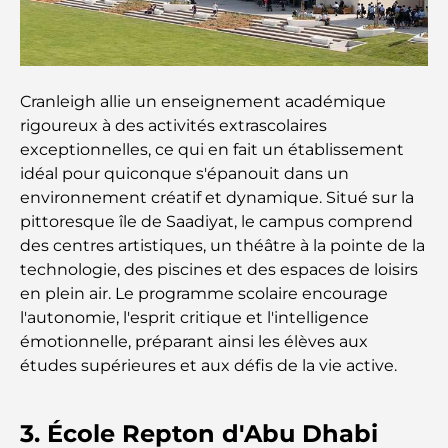
découvrez les meilleures options
Hôtels 5 étoiles à Dubaï : un luxe inégalé pour
chaque voyageur
Cranleigh allie un enseignement académique
rigoureux à des activités extrascolaires
Que faire dans le centre-ville de Dubaï : votre
guide ultime
exceptionnelles, ce qui en fait un établissement
idéal pour quiconque s'épanouit dans un
Les meilleurs iftars à Dubaï : 7 adresses
environnement créatif et dynamique. Situé sur la
incontournables pour un repas de Ramadan
pittoresque île de Saadiyat, le campus comprend
mémorable
des centres artistiques, un théâtre à la pointe de la
technologie, des piscines et des espaces de loisirs
Cafés à Business Bay : l’alliance parfaite du café et
en plein air. Le programme scolaire encourage
de la convivialité
l'autonomie, l'esprit critique et l'intelligence
émotionnelle, préparant ainsi les élèves aux
Restaurants étoilés Michelin à Dubaï : un circuit
études supérieures et aux défis de la vie active.
gastronomique inoubliable
Découverte des restaurants de Jumeirah Golf
3. École Repton d'Abu Dhabi
Estates : un guide culinaire