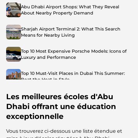
Abu Dhabi Airport Shops: What They Reveal
About Nearby Property Demand
Sharjah Airport Terminal 2: What This Search
Means for Nearby Living
Top 10 Most Expensive Porsche Models: Icons of
Luxury and Performance
Top 10 Must-Visit Places in Dubai This Summer:
Beat the Heat in Style
Les meilleures écoles d'Abu
Top 7 Busiest Airports in the World: Hub of Global
Travel
Dhabi offrant une éducation
exceptionnelle
Abu Dhabi vs Dubai: A Practical Comparison for
Investors and Residents
Vous trouverez ci-dessous une liste étendue et