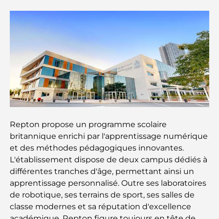
Dubai Horse Racing: Where Tradition Meets
Global Competition
Cafés à Palm Jumeirah : Guide des meilleurs cafés
et lieux de vie de l’île
Les meilleurs petits-déjeuners de Dubaï : Ma
sélection pour 2026
Repton propose un programme scolaire
Comment obtenir un prêt immobilier à Dubaï : le
britannique enrichi par l'apprentissage numérique
guide ultime
et des méthodes pédagogiques innovantes.
L'établissement dispose de deux campus dédiés à
Plan directeur de Tilal Al Ghaf : une nouvelle
différentes tranches d'âge, permettant ainsi un
norme pour la vie intégrée à Dubaï
apprentissage personnalisé. Outre ses laboratoires
de robotique, ses terrains de sport, ses salles de
Maisons conformes au Vastu : Guide pratique pour
classe modernes et sa réputation d'excellence
créer équilibre et harmonie
académique, Repton figure toujours en tête de