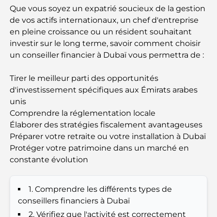
Que vous soyez un expatrié soucieux de la gestion
Écoles à proximité de Palm Jumeirah : un guide
de vos actifs internationaux, un chef d'entreprise
complet pour les familles
en pleine croissance ou un résident souhaitant
investir sur le long terme, savoir comment choisir
Les meilleurs hôtels de Business Bay, à Dubaï :
un conseiller financier à Dubaï vous permettra de :
votre guide ultime
Tirer le meilleur parti des opportunités
Les meilleurs cafés avec vue à Dubaï : un parfait
d'investissement spécifiques aux Émirats arabes
mélange de saveurs et de paysages
unis
Comprendre la réglementation locale
Restaurants avec vue sur le Burj Al Arab :
Expériences gastronomiques exceptionnelles à
Élaborer des stratégies fiscalement avantageuses
Dubaï
Préparer votre retraite ou votre installation à Dubaï
Protéger votre patrimoine dans un marché en
Clubs de plage de Palm Jumeirah : Guide complet
constante évolution
2026
1. Comprendre les différents types de
Restaurants italiens du centre-ville de Dubaï : un
conseillers financiers à Dubaï
avant-goût d'Italie au cœur de la ville
2. Vérifiez que l'activité est correctement