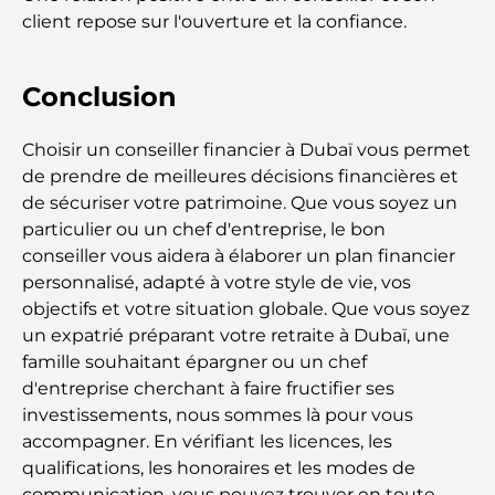
client repose sur l'ouverture et la confiance.
Les jets privés les plus chers : immersion dans
l'univers du luxe aéronautique des milliardaires
Conclusion
Les bagues de fiançailles les plus chères du
Choisir un conseiller financier à Dubaï vous permet
monde
de prendre de meilleures décisions financières et
de sécuriser votre patrimoine. Que vous soyez un
Écoles indiennes à Dubaï : Le guide ultime pour
particulier ou un chef d'entreprise, le bon
les parents
conseiller vous aidera à élaborer un plan financier
personnalisé, adapté à votre style de vie, vos
Découverte des sites emblématiques d'Abu Dhabi
objectifs et votre situation globale. Que vous soyez
un expatrié préparant votre retraite à Dubaï, une
famille souhaitant épargner ou un chef
Écoles à Abou Dhabi : Le guide ultime des
d'entreprise cherchant à faire fructifier ses
meilleures écoles de la capitale
investissements, nous sommes là pour vous
accompagner. En vérifiant les licences, les
Restaurants à Abou Dhabi : un tour savoureux de
qualifications, les honoraires et les modes de
la capitale
communication, vous pouvez trouver en toute