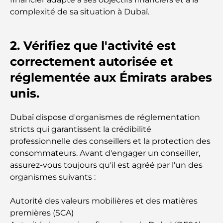
sélection pour 2026
complexité de sa situation à Dubaï.
Comment obtenir un prêt immobilier à Dubaï : le
2. Vérifiez que l'activité est
guide ultime
correctement autorisée et
Plan directeur de Tilal Al Ghaf : une nouvelle
réglementée aux Émirats arabes
norme pour la vie intégrée à Dubaï
unis.
Maisons conformes au Vastu : Guide pratique pour
créer équilibre et harmonie
Dubaï dispose d'organismes de réglementation
stricts qui garantissent la crédibilité
Les meilleures entreprises d'aménagement
professionnelle des conseillers et la protection des
paysager à Dubaï : Transformer vos espaces
consommateurs. Avant d'engager un conseiller,
extérieurs
assurez-vous toujours qu'il est agréé par l'un des
organismes suivants :
Les meilleures entreprises de déménagement à
Dubaï : un guide complet
Autorité des valeurs mobilières et des matières
premières (SCA)
Palm Jebel Ali contre Palm Jumeirah : une