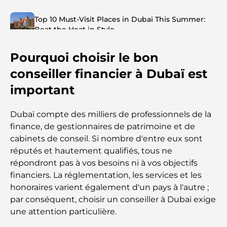
Top 10 Must-Visit Places in Dubai This Summer:
Beat the Heat in Style
Pourquoi choisir le bon
Top 7 Busiest Airports in the World: Hub of Global
Travel
conseiller financier à Dubaï est
important
Abu Dhabi vs Dubai: A Practical Comparison for
Investors and Residents
Dubaï compte des milliers de professionnels de la
finance, de gestionnaires de patrimoine et de
Best Schools in Downtown Dubai: A Guide for
cabinets de conseil. Si nombre d'entre eux sont
Families
réputés et hautement qualifiés, tous ne
répondront pas à vos besoins ni à vos objectifs
Que faire à Dubaï en été : le guide ultime pour
financiers. La réglementation, les services et les
profiter de la chaleur
honoraires varient également d'un pays à l'autre ;
par conséquent, choisir un conseiller à Dubaï exige
Cadeaux de luxe pour hommes : des idées de
une attention particulière.
présents attentionnés et intemporels