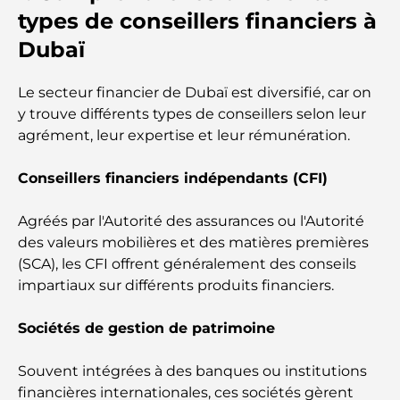
Les meilleures écoles près de Damac Hills 2 : un
types de conseillers financiers à
guide pour les familles
Dubaï
Les meilleurs restaurants indiens de Dubaï : un
voyage culinaire
Le secteur financier de Dubaï est diversifié, car on
y trouve différents types de conseillers selon leur
Découvrez la promenade de Palm Jumeirah : une
agrément, leur expertise et leur rémunération.
balade placée sous le signe du luxe et des
panoramas.
Conseillers financiers indépendants (CFI)
Meilleurs quartiers où vivre en famille à Dubaï :
Agréés par l'Autorité des assurances ou l'Autorité
découvrez les meilleures options
des valeurs mobilières et des matières premières
(SCA), les CFI offrent généralement des conseils
Hôtels 5 étoiles à Dubaï : un luxe inégalé pour
impartiaux sur différents produits financiers.
chaque voyageur
Sociétés de gestion de patrimoine
Que faire dans le centre-ville de Dubaï : votre
guide ultime
Souvent intégrées à des banques ou institutions
financières internationales, ces sociétés gèrent
Les meilleurs iftars à Dubaï : 7 adresses