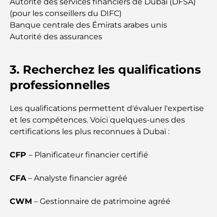
Autorité des services financiers de Dubaï (DFSA)
comparaison claire pour les acheteurs immobiliers
avisés
(pour les conseillers du DIFC)
Banque centrale des Émirats arabes unis
Autorité des assurances
Découvrez Moon Island Dubai : votre guide ultime
3. Recherchez les qualifications
À la découverte des sites historiques de Dubaï : un
voyage à travers le temps
professionnelles
Les 7 meilleurs restaurants de Dubai Creek
Les qualifications permettent d'évaluer l'expertise
Harbour où dîner
et les compétences. Voici quelques-unes des
certifications les plus reconnues à Dubaï :
Les meilleures écoles de Dubai Marina : un guide
adapté aux familles
CFP
– Planificateur financier certifié
Restaurants à Dubai Hills : Les meilleures adresses
CFA
– Analyste financier agréé
gourmandes d’un quartier en pleine expansion
CWM
– Gestionnaire de patrimoine agréé
Les meilleurs parcours de golf de championnat à