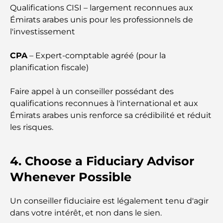
Dubaï
Qualifications CISI – largement reconnues aux
Émirats arabes unis pour les professionnels de
Résidences en bord de mer à Dubaï : le luxe au
l'investissement
bord de la mer
CPA
– Expert-comptable agréé (pour la
Les meilleures banques de Dubaï pour les
planification fiscale)
expatriés : un guide bancaire complet
Faire appel à un conseiller possédant des
Le pays le plus cher du monde : un classement
qualifications reconnues à l'international et aux
mondial des coûts
Émirats arabes unis renforce sa crédibilité et réduit
les risques.
Les meilleurs restaurants de steak à Dubaï : un
guide pour les amateurs de viande
4. Choose a Fiduciary Advisor
A Brief Guide to Buying Property in Dubai (2025-
Whenever Possible
26)
Un conseiller fiduciaire est légalement tenu d'agir
Guide des salles de sport de Damac Hills : Les
dans votre intérêt, et non dans le sien.
meilleures options de remise en forme à Damac