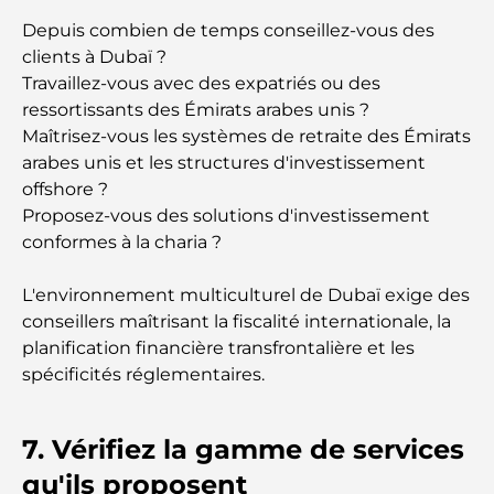
Restaurants de J1 Beach : la nouvelle destination
Depuis combien de temps conseillez-vous des
gastronomique de luxe à Dubaï
clients à Dubaï ?
Travaillez-vous avec des expatriés ou des
ressortissants des Émirats arabes unis ?
Les montres Rolex les plus chères jamais vendues
Maîtrisez-vous les systèmes de retraite des Émirats
arabes unis et les structures d'investissement
offshore ?
Crèches à Dubai Hills : Guide pour les parents
Proposez-vous des solutions d'investissement
conformes à la charia ?
A Brief Guide to Buying Property in Dubai (2025-
26)
L'environnement multiculturel de Dubaï exige des
conseillers maîtrisant la fiscalité internationale, la
Les meilleurs cafés du centre-ville de Dubaï : le
planification financière transfrontalière et les
guide complet des amateurs de café
spécificités réglementaires.
Les Mercedes les plus chères jamais créées
7. Vérifiez la gamme de services
qu'ils proposent