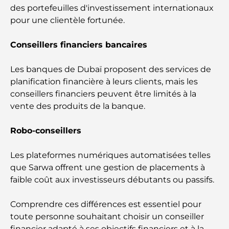
incontournables pour un repas de Ramadan
des portefeuilles d'investissement internationaux
mémorable
pour une clientèle fortunée.
Cafés à Business Bay : l’alliance parfaite du café et
Conseillers financiers bancaires
de la convivialité
Les banques de Dubaï proposent des services de
Restaurants étoilés Michelin à Dubaï : un circuit
planification financière à leurs clients, mais les
gastronomique inoubliable
conseillers financiers peuvent être limités à la
vente des produits de la banque.
Découverte des restaurants de Jumeirah Golf
Estates : un guide culinaire
Robo-conseillers
Dubai Horse Racing: Where Tradition Meets
Les plateformes numériques automatisées telles
Global Competition
que Sarwa offrent une gestion de placements à
faible coût aux investisseurs débutants ou passifs.
Cafés à Palm Jumeirah : Guide des meilleurs cafés
et lieux de vie de l’île
Comprendre ces différences est essentiel pour
toute personne souhaitant choisir un conseiller
Les meilleurs petits-déjeuners de Dubaï : Ma
financier adapté à ses objectifs financiers et à la