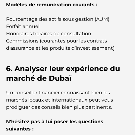
Modèles de rémunération courants :
Plateformes de trading aux Émirats arabes unis :
un guide pour les investisseurs modernes
Pourcentage des actifs sous gestion (AUM)
Forfait annuel
Family Beach Club Dubai : Là où divertissement et
Honoraires horaires de consultation
détente se rencontrent
Commissions (courantes pour les contrats
d’assurance et les produits d’investissement)
Les meilleures écoles IB à Dubaï : un guide
complet pour les parents
6. Analyser leur expérience du
marché de Dubaï
Plan directeur de Dubai Hills : une vision pour la
vie communautaire moderne
Un conseiller financier connaissant bien les
Restaurant de l'Opéra de Dubaï : Quand la
marchés locaux et internationaux peut vous
gastronomie rencontre la culture
prodiguer des conseils bien plus pertinents.
Les marques de costumes les plus chères qui
N'hésitez pas à lui poser les questions
définissent le luxe sur mesure
suivantes :