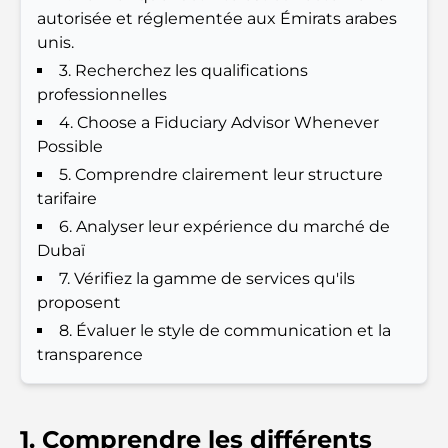
autorisée et réglementée aux Émirats arabes
Les 7 meilleures salles de sport de Dubai Hills : le
summum du fitness
unis.
3. Recherchez les qualifications
Le guide ultime des restaurants gastronomiques
professionnelles
de Palm Jumeirah
4. Choose a Fiduciary Advisor Whenever
Possible
Découvrez les meilleurs petits-déjeuners de
5. Comprendre clairement leur structure
Business Bay, à Dubaï.
tarifaire
6. Analyser leur expérience du marché de
Hôpitaux publics à Dubaï : des soins de santé
Dubaï
complets pour tous
7. Vérifiez la gamme de services qu'ils
proposent
Lamborghini les plus chères jamais construites : la
liste ultime des collectionneurs
8. Évaluer le style de communication et la
transparence
L'école GEMS la plus chère de Dubaï : un guide
complet pour les parents
1. Comprendre les différents