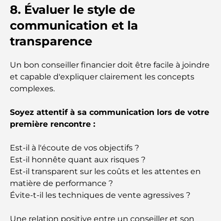
Dubaï pour une escapade de luxe
8. Évaluer le style de
communication et la
Lieux romantiques à Dubaï pour des moments
transparence
inoubliables
Un bon conseiller financier doit être facile à joindre
Les meilleures options de séjour à Dubaï : Hôtels
et complexes hôteliers de premier plan
et capable d'expliquer clairement les concepts
complexes.
Meilleurs restaurants pour un déjeuner d'affaires
au DIFC
Soyez attentif à sa communication lors de votre
première rencontre :
Les marques de vêtements les plus chères au
monde
Est-il à l'écoute de vos objectifs ?
Est-il honnête quant aux risques ?
Est-il transparent sur les coûts et les attentes en
Architecture ottomane : un riche héritage d'art,
de culture et d'empire
matière de performance ?
Évite-t-il les techniques de vente agressives ?
Comment choisir un conseiller financier à Dubaï
?
Une relation positive entre un conseiller et son