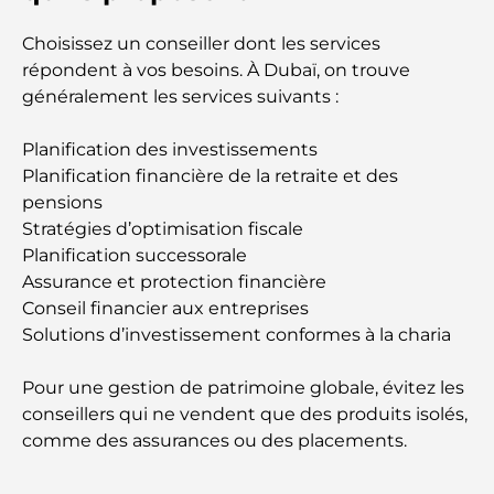
Déménager à Dubaï depuis l'Australie : Guide
complet du déménagement
Choisissez un conseiller dont les services
répondent à vos besoins. À Dubaï, on trouve
Safari de luxe d'une nuit dans le désert de Dubaï :
généralement les services suivants :
une escapade haut de gamme
Planification des investissements
Les voitures les plus chères de Tesla : l'innovation
Planification financière de la retraite et des
au service de la performance
pensions
Stratégies d’optimisation fiscale
Restaurants Al Wasl : les restaurants les plus
Planification successorale
célèbres de Dubaï
Assurance et protection financière
Conseil financier aux entreprises
Solutions d’investissement conformes à la charia
Les 10 pays les plus riches du monde
Pour une gestion de patrimoine globale, évitez les
Activités à faire avec des enfants à Dubaï : un
conseillers qui ne vendent que des produits isolés,
guide complet pour les familles
comme des assurances ou des placements.
Les meilleurs complexes hôteliers balnéaires de