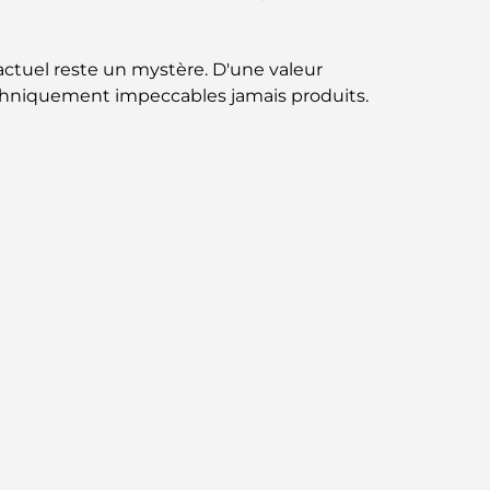
norme pour la vie intégrée à Dubaï
Maisons conformes au Vastu : Guide
re actuel reste un mystère. D'une valeur
pratique pour créer équilibre et harmonie
techniquement impeccables jamais produits.
Les meilleures entreprises d'aménagement
paysager à Dubaï : Transformer vos espaces
extérieurs
Les meilleures entreprises de
déménagement à Dubaï : un guide complet
Palm Jebel Ali contre Palm Jumeirah : une
comparaison claire pour les acheteurs
immobiliers avisés
Découvrez Moon Island Dubai : votre guide
ultime
À la découverte des sites historiques de