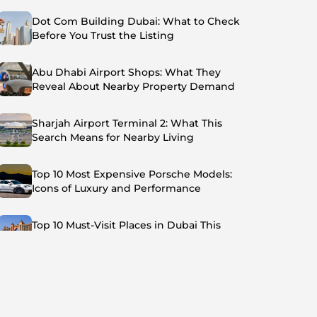
Dot Com Building Dubai: What to Check
Before You Trust the Listing
Abu Dhabi Airport Shops: What They
Reveal About Nearby Property Demand
Sharjah Airport Terminal 2: What This
Search Means for Nearby Living
Top 10 Most Expensive Porsche Models:
Icons of Luxury and Performance
Top 10 Must-Visit Places in Dubai This
Summer: Beat the Heat in Style
Top 7 Busiest Airports in the World: Hub of
Global Travel