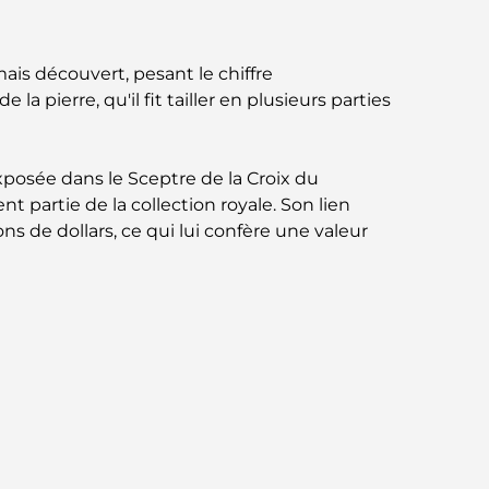
Business Bay, à Dubaï.
Hôpitaux publics à Dubaï : des soins de
ais découvert, pesant le chiffre
santé complets pour tous
a pierre, qu'il fit tailler en plusieurs parties
Lamborghini les plus chères jamais
construites : la liste ultime des
exposée dans le Sceptre de la Croix du
collectionneurs
 partie de la collection royale. Son lien
ons de dollars, ce qui lui confère une valeur
L'école GEMS la plus chère de Dubaï : un
guide complet pour les parents
Les meilleures écoles près de Damac Hills
2 : un guide pour les familles
Les meilleurs restaurants indiens de Dubaï :
un voyage culinaire
Découvrez la promenade de Palm