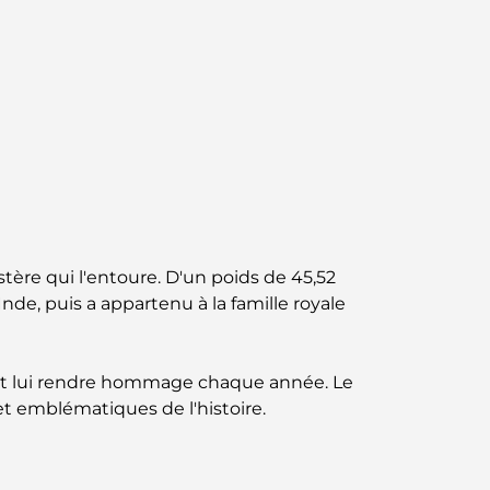
Jumeirah : une balade placée sous le signe
du luxe et des panoramas.
Meilleurs quartiers où vivre en famille à
Dubaï : découvrez les meilleures options
Hôtels 5 étoiles à Dubaï : un luxe inégalé
pour chaque voyageur
Que faire dans le centre-ville de Dubaï :
votre guide ultime
ère qui l'entoure. D'un poids de 45,52
nde, puis a appartenu à la famille royale
Les meilleurs iftars à Dubaï : 7 adresses
incontournables pour un repas de Ramadan
mémorable
nt lui rendre hommage chaque année. Le
et emblématiques de l'histoire.
Cafés à Business Bay : l’alliance parfaite du
café et de la convivialité
Restaurants étoilés Michelin à Dubaï : un