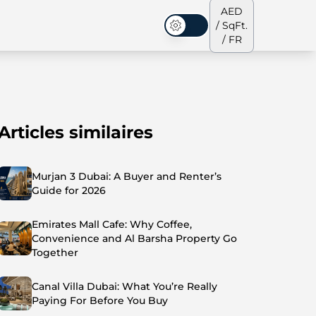
AED
/ SqFt.
Mode sombre
/ FR
Articles similaires
s de ville
Notre équipe
Penthouses
Penthouses
Murjan 3 Dubai: A Buyer and Renter’s
Guide for 2026
Emirates Mall Cafe: Why Coffee,
Convenience and Al Barsha Property Go
Together
Canal Villa Dubai: What You’re Really
Paying For Before You Buy