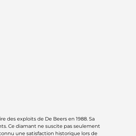
circuit gastronomique inoubliable
Découverte des restaurants de Jumeirah
Golf Estates : un guide culinaire
Dubai Horse Racing: Where Tradition Meets
Global Competition
Cafés à Palm Jumeirah : Guide des meilleurs
cafés et lieux de vie de l’île
Les meilleurs petits-déjeuners de Dubaï :
Ma sélection pour 2026
Comment obtenir un prêt immobilier à
Dubaï : le guide ultime
ire des exploits de De Beers en 1988. Sa
mants. Ce diamant ne suscite pas seulement
Plan directeur de Tilal Al Ghaf : une nouvelle
onnu une satisfaction historique lors de