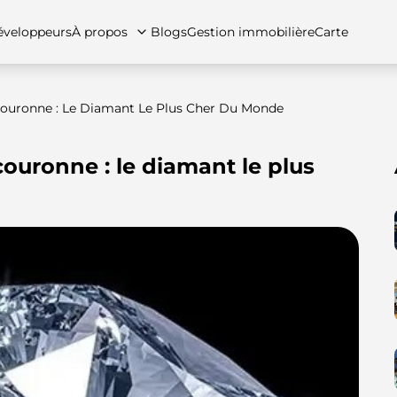
veloppeurs
À propos
Blogs
Gestion immobilière
Carte
ouronne : Le Diamant Le Plus Cher Du Monde
ouronne : le diamant le plus
tez-nous
artements
Appartements
Carrières
Villas
Villas
Maisons de ville
FAQs
Maison