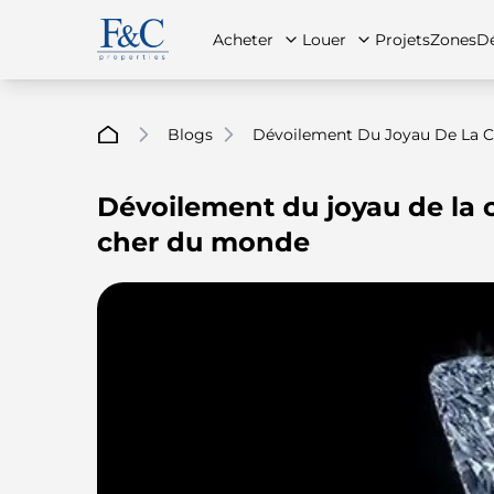
Acheter
Louer
Projets
Zones
Dé
Blogs
Dévoilement Du Joyau De La C
Dévoilement du joyau de la c
À propos de nous
Toutes les propriétés
Toutes les propriétés
Contac
App
cher du monde