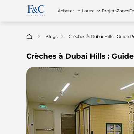
Acheter
Louer
Projets
Zones
Dé
Blogs
Crèches À Dubai Hills : Guide 
Crèches à Dubai Hills : Guide
À propos de nous
Toutes les propriétés
Toutes les propriétés
Contac
App