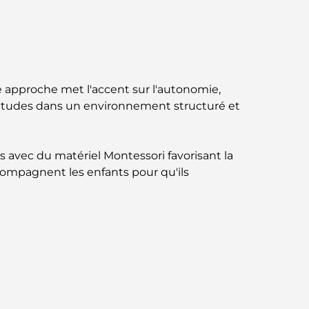
circuit gastronomique inoubliable
Découverte des restaurants de Jumeirah
Golf Estates : un guide culinaire
e approche met l'accent sur l'autonomie,
Dubai Horse Racing: Where Tradition Meets
aptitudes dans un environnement structuré et
Global Competition
Cafés à Palm Jumeirah : Guide des meilleurs
s avec du matériel Montessori favorisant la
cafés et lieux de vie de l’île
ccompagnent les enfants pour qu'ils
Les meilleurs petits-déjeuners de Dubaï :
Ma sélection pour 2026
Comment obtenir un prêt immobilier à
Dubaï : le guide ultime
Plan directeur de Tilal Al Ghaf : une nouvelle