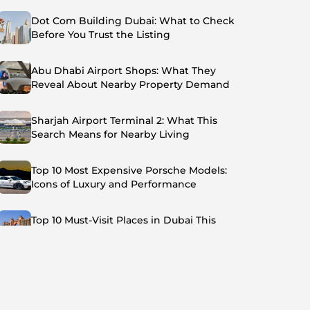
Dot Com Building Dubai: What to Check
Before You Trust the Listing
Abu Dhabi Airport Shops: What They
Reveal About Nearby Property Demand
Sharjah Airport Terminal 2: What This
Search Means for Nearby Living
Top 10 Most Expensive Porsche Models:
Icons of Luxury and Performance
Top 10 Must-Visit Places in Dubai This
Summer: Beat the Heat in Style
Top 7 Busiest Airports in the World: Hub of
Global Travel