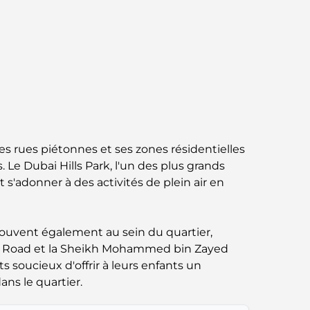
Abu Dhabi vs Dubai: A Practical Comparison
for Investors and Residents
Best Schools in Downtown Dubai: A Guide
for Families
Que faire à Dubaï en été : le guide ultime
pour profiter de la chaleur
ses rues piétonnes et ses zones résidentielles
Cadeaux de luxe pour hommes : des idées
 Le Dubai Hills Park, l'un des plus grands
de présents attentionnés et intemporels
 s'adonner à des activités de plein air en
Écoles à proximité de Palm Jumeirah : un
guide complet pour les familles
trouvent également au sein du quartier,
Khail Road et la Sheikh Mohammed bin Zayed
Les meilleurs hôtels de Business Bay, à
 soucieux d'offrir à leurs enfants un
Dubaï : votre guide ultime
ns le quartier.
Les meilleurs cafés avec vue à Dubaï : un