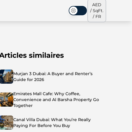
AED
/ SqFt.
Mode sombre
/ FR
Articles similaires
s de ville
Notre équipe
Penthouses
Penthouses
Murjan 3 Dubai: A Buyer and Renter’s
Guide for 2026
Emirates Mall Cafe: Why Coffee,
Convenience and Al Barsha Property Go
Together
Canal Villa Dubai: What You’re Really
Paying For Before You Buy