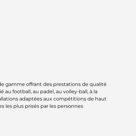
Jumeirah : une balade placée sous le signe
du luxe et des panoramas.
Meilleurs quartiers où vivre en famille à
Dubaï : découvrez les meilleures options
Hôtels 5 étoiles à Dubaï : un luxe inégalé
pour chaque voyageur
Que faire dans le centre-ville de Dubaï :
votre guide ultime
de gamme offrant des prestations de qualité
Les meilleurs iftars à Dubaï : 7 adresses
 football, au padel, au volley-ball, à la
incontournables pour un repas de Ramadan
stallations adaptées aux compétitions de haut
mémorable
 les plus prisés par les personnes
Cafés à Business Bay : l’alliance parfaite du
café et de la convivialité
Restaurants étoilés Michelin à Dubaï : un