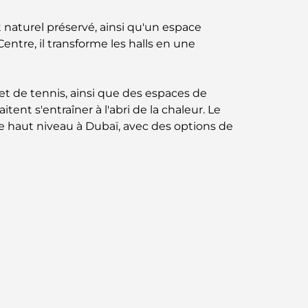
norme pour la vie intégrée à Dubaï
t naturel préservé, ainsi qu'un espace
Maisons conformes au Vastu : Guide
ntre, il transforme les halls en une
pratique pour créer équilibre et harmonie
Les meilleures entreprises d'aménagement
 et de tennis, ainsi que des espaces de
paysager à Dubaï : Transformer vos espaces
tent s'entraîner à l'abri de la chaleur. Le
extérieurs
e haut niveau à Dubaï, avec des options de
Les meilleures entreprises de
déménagement à Dubaï : un guide complet
Palm Jebel Ali contre Palm Jumeirah : une
comparaison claire pour les acheteurs
immobiliers avisés
Découvrez Moon Island Dubai : votre guide
ultime
À la découverte des sites historiques de