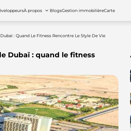
veloppeurs
À propos
Blogs
Gestion immobilière
Carte
 Dubaï : Quand Le Fitness Rencontre Le Style De Vie
de Dubaï : quand le fitness
tez-nous
artements
Appartements
Carrières
Villas
Villas
Maisons de ville
FAQs
Maison