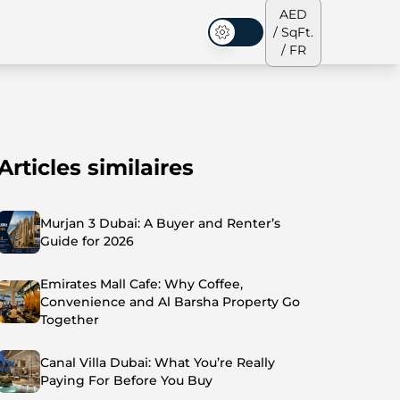
AED
/ SqFt.
Mode sombre
/ FR
Articles similaires
s de ville
Notre équipe
Penthouses
Penthouses
Murjan 3 Dubai: A Buyer and Renter’s
Guide for 2026
Emirates Mall Cafe: Why Coffee,
Convenience and Al Barsha Property Go
Together
Canal Villa Dubai: What You’re Really
Paying For Before You Buy