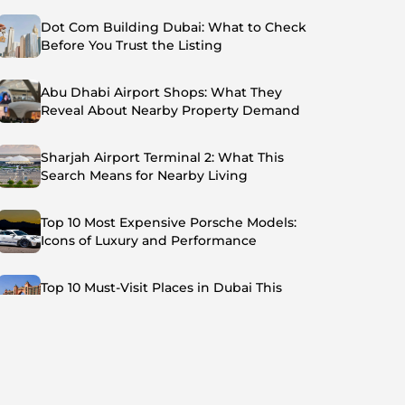
Dot Com Building Dubai: What to Check
Before You Trust the Listing
Abu Dhabi Airport Shops: What They
Reveal About Nearby Property Demand
Sharjah Airport Terminal 2: What This
Search Means for Nearby Living
Top 10 Most Expensive Porsche Models:
Icons of Luxury and Performance
Top 10 Must-Visit Places in Dubai This
Summer: Beat the Heat in Style
Top 7 Busiest Airports in the World: Hub of
Global Travel