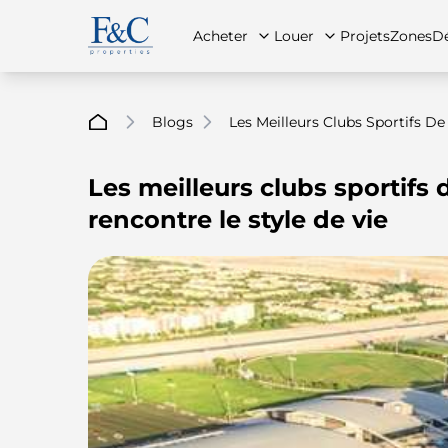
Acheter
Louer
Projets
Zones
Dé
Blogs
Les Meilleurs Clubs Sportifs De
Les meilleurs clubs sportifs 
À propos de nous
Toutes les propriétés
Toutes les propriétés
Contac
App
rencontre le style de vie