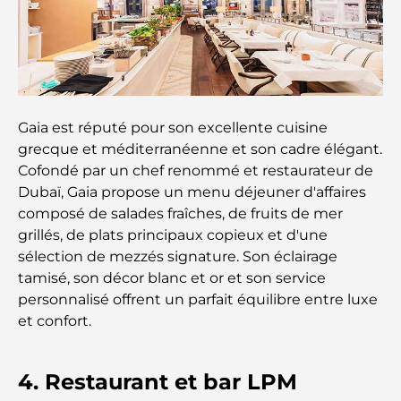
Restaurants à Dubai Hills : Les meilleures adresses
gourmandes d’un quartier en pleine expansion
Les meilleurs parcours de golf de championnat à
Dubaï
Gaia est réputé pour son excellente cuisine
Résidences en bord de mer à Dubaï : le luxe au
grecque et méditerranéenne et son cadre élégant.
bord de la mer
Cofondé par un chef renommé et restaurateur de
Dubaï, Gaia propose un menu déjeuner d'affaires
Les meilleures banques de Dubaï pour les
composé de salades fraîches, de fruits de mer
expatriés : un guide bancaire complet
grillés, de plats principaux copieux et d'une
sélection de mezzés signature. Son éclairage
Le pays le plus cher du monde : un classement
tamisé, son décor blanc et or et son service
mondial des coûts
personnalisé offrent un parfait équilibre entre luxe
et confort.
Les meilleurs restaurants de steak à Dubaï : un
guide pour les amateurs de viande
4. Restaurant et bar LPM
A Brief Guide to Buying Property in Dubai (2025-