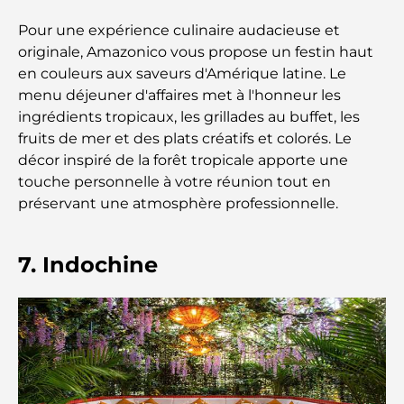
Pour une expérience culinaire audacieuse et
Les Mercedes les plus chères jamais créées
originale, Amazonico vous propose un festin haut
en couleurs aux saveurs d'Amérique latine. Le
Déménager à Dubaï depuis l'Australie : Guide
menu déjeuner d'affaires met à l'honneur les
complet du déménagement
ingrédients tropicaux, les grillades au buffet, les
fruits de mer et des plats créatifs et colorés. Le
Safari de luxe d'une nuit dans le désert de Dubaï :
décor inspiré de la forêt tropicale apporte une
une escapade haut de gamme
touche personnelle à votre réunion tout en
préservant une atmosphère professionnelle.
Les voitures les plus chères de Tesla : l'innovation
au service de la performance
7. Indochine
Restaurants Al Wasl : les restaurants les plus
célèbres de Dubaï
Les 10 pays les plus riches du monde