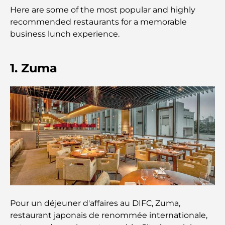
Here are some of the most popular and highly
Que faire dans le centre-ville de Dubaï : votre
guide ultime
recommended restaurants for a memorable
business lunch experience.
Les meilleurs iftars à Dubaï : 7 adresses
incontournables pour un repas de Ramadan
1. Zuma
mémorable
Cafés à Business Bay : l’alliance parfaite du café et
de la convivialité
Restaurants étoilés Michelin à Dubaï : un circuit
gastronomique inoubliable
Découverte des restaurants de Jumeirah Golf
Estates : un guide culinaire
Dubai Horse Racing: Where Tradition Meets
Pour un déjeuner d'affaires au DIFC, Zuma,
Global Competition
restaurant japonais de renommée internationale,