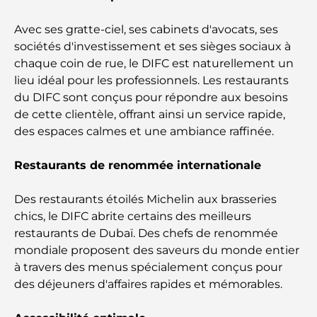
Avec ses gratte-ciel, ses cabinets d'avocats, ses
Cadeaux de luxe pour hommes : des idées de
sociétés d'investissement et ses sièges sociaux à
présents attentionnés et intemporels
chaque coin de rue, le DIFC est naturellement un
lieu idéal pour les professionnels. Les restaurants
Écoles à proximité de Palm Jumeirah : un guide
du DIFC sont conçus pour répondre aux besoins
complet pour les familles
de cette clientèle, offrant ainsi un service rapide,
des espaces calmes et une ambiance raffinée.
Les meilleurs hôtels de Business Bay, à Dubaï :
votre guide ultime
Restaurants de renommée internationale
Les meilleurs cafés avec vue à Dubaï : un parfait
Des restaurants étoilés Michelin aux brasseries
mélange de saveurs et de paysages
chics, le DIFC abrite certains des meilleurs
restaurants de Dubaï. Des chefs de renommée
Restaurants avec vue sur le Burj Al Arab :
Expériences gastronomiques exceptionnelles à
mondiale proposent des saveurs du monde entier
Dubaï
à travers des menus spécialement conçus pour
des déjeuners d'affaires rapides et mémorables.
Clubs de plage de Palm Jumeirah : Guide complet
2026