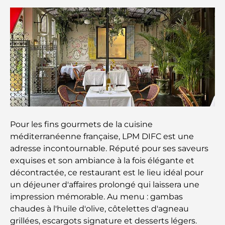
26)
Guide des salles de sport de Damac Hills : Les
meilleures options de remise en forme à Damac
Hills et aux alentours
Les meilleurs centres commerciaux de Dubaï pour
le shopping et les loisirs
Que faire au DIFC : explorez le quartier le plus
dynamique de Dubaï
Pour les fins gourmets de la cuisine
méditerranéenne française, LPM DIFC est une
Cartes de crédit aux Émirats arabes unis : un guide
adresse incontournable. Réputé pour ses saveurs
complet pour dépenser intelligemment
exquises et son ambiance à la fois élégante et
décontractée, ce restaurant est le lieu idéal pour
Hôpital du DIFC : des soins médicaux de classe
un déjeuner d'affaires prolongé qui laissera une
mondiale à Dubaï
impression mémorable. Au menu : gambas
chaudes à l'huile d'olive, côtelettes d'agneau
Rarest Car in the World: Automotive Legends
grillées, escargots signature et desserts légers.