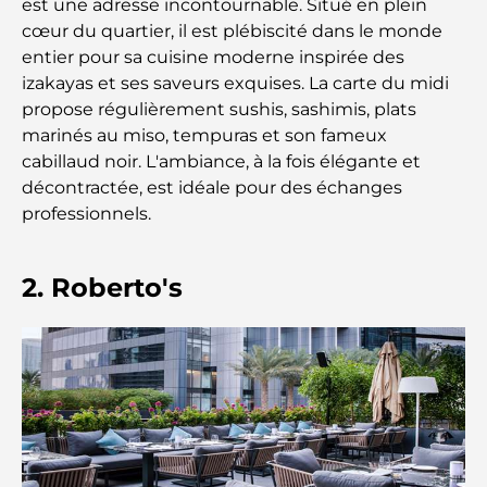
est une adresse incontournable. Situé en plein
Cafés à Palm Jumeirah : Guide des meilleurs cafés
cœur du quartier, il est plébiscité dans le monde
et lieux de vie de l’île
entier pour sa cuisine moderne inspirée des
izakayas et ses saveurs exquises. La carte du midi
Les meilleurs petits-déjeuners de Dubaï : Ma
propose régulièrement sushis, sashimis, plats
sélection pour 2026
marinés au miso, tempuras et son fameux
cabillaud noir. L'ambiance, à la fois élégante et
Comment obtenir un prêt immobilier à Dubaï : le
décontractée, est idéale pour des échanges
guide ultime
professionnels.
Plan directeur de Tilal Al Ghaf : une nouvelle
norme pour la vie intégrée à Dubaï
2. Roberto's
Maisons conformes au Vastu : Guide pratique pour
créer équilibre et harmonie
Les meilleures entreprises d'aménagement
paysager à Dubaï : Transformer vos espaces
extérieurs