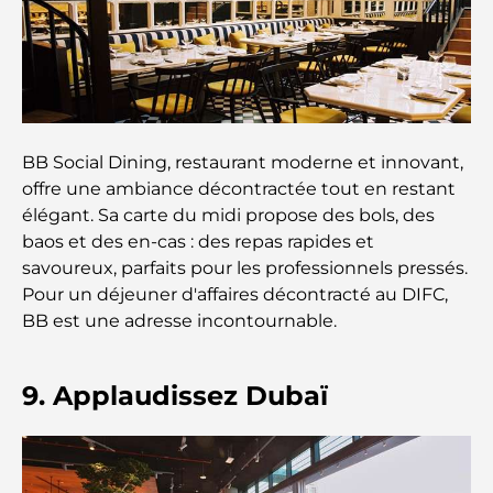
de culture et d'empire
Comment choisir un conseiller financier à Dubaï ?
Les jets privés les plus chers : immersion dans
BB Social Dining, restaurant moderne et innovant,
l'univers du luxe aéronautique des milliardaires
offre une ambiance décontractée tout en restant
élégant. Sa carte du midi propose des bols, des
Les bagues de fiançailles les plus chères du
baos et des en-cas : des repas rapides et
monde
savoureux, parfaits pour les professionnels pressés.
Pour un déjeuner d'affaires décontracté au DIFC,
Écoles indiennes à Dubaï : Le guide ultime pour
BB est une adresse incontournable.
les parents
9. Applaudissez Dubaï
Découverte des sites emblématiques d'Abu Dhabi
Écoles à Abou Dhabi : Le guide ultime des