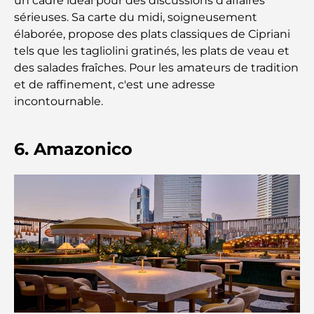
un cadre idéal pour des discussions d'affaires
sérieuses. Sa carte du midi, soigneusement
Les marques de costumes les plus chères qui
élaborée, propose des plats classiques de Cipriani
définissent le luxe sur mesure
tels que les tagliolini gratinés, les plats de veau et
des salades fraîches. Pour les amateurs de tradition
Restaurants de J1 Beach : la nouvelle destination
et de raffinement, c'est une adresse
gastronomique de luxe à Dubaï
incontournable.
Les montres Rolex les plus chères jamais vendues
6. Amazonico
Crèches à Dubai Hills : Guide pour les parents
A Brief Guide to Buying Property in Dubai (2025-
26)
Les meilleurs cafés du centre-ville de Dubaï : le
guide complet des amateurs de café