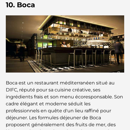
10. Boca
Les meilleures voitures électriques de luxe :
redéfinir la conduite moderne
Immobilier à Dubaï et à Abou Dhabi :
Comparaison des marchés de l’immobilier de luxe
À la découverte des marques de montres les plus
chères au monde
Les quartiers les plus chers de Dubaï pour vivre
Boca est un restaurant méditerranéen situé au
dans le luxe
DIFC, réputé pour sa cuisine créative, ses
ingrédients frais et son menu écoresponsable. Son
Les célébrités internationales les plus en vue qui
cadre élégant et moderne séduit les
vivent à Dubaï
professionnels en quête d'un lieu raffiné pour
déjeuner. Les formules déjeuner de Boca
Les meilleurs restaurants avec vue sur le Burj
proposent généralement des fruits de mer, des
Khalifa pour une expérience culinaire mémorable