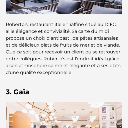
Les meilleures entreprises de déménagement à
Dubaï : un guide complet
Palm Jebel Ali contre Palm Jumeirah : une
Roberto's, restaurant italien raffiné situé au DIFC,
comparaison claire pour les acheteurs immobiliers
allie élégance et convivialité. Sa carte du midi
avisés
propose un choix d'antipasti, de pâtes artisanales
et de délicieux plats de fruits de mer et de viande.
Découvrez Moon Island Dubai : votre guide ultime
Que ce soit pour recevoir un client ou se retrouver
entre collègues, Roberto's est l'endroit idéal grâce
à son atmosphère calme et élégante et à ses plats
À la découverte des sites historiques de Dubaï : un
d'une qualité exceptionnelle.
voyage à travers le temps
Les 7 meilleurs restaurants de Dubai Creek
3. Gaïa
Harbour où dîner
Les meilleures écoles de Dubai Marina : un guide
adapté aux familles