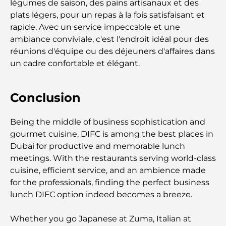
légumes de saison, des pains artisanaux et des
plats légers, pour un repas à la fois satisfaisant et
Écoles américaines à Dubaï : Guide complet pour
rapide. Avec un service impeccable et une
les parents
ambiance conviviale, c'est l'endroit idéal pour des
réunions d'équipe ou des déjeuners d'affaires dans
Activités divertissantes à Dubaï pour adultes : les
un cadre confortable et élégant.
meilleures façons de profiter de la ville
Bâtiments célèbres de Dubaï : merveilles
Conclusion
architecturales de la ville
Being the middle of business sophistication and
Les meilleures écoles de Dubaï pour les expatriés :
gourmet cuisine, DIFC is among the best places in
un guide complet pour les parents
Dubai for productive and memorable lunch
meetings. With the restaurants serving world-class
Soins de santé de classe mondiale : les meilleurs
cuisine, efficient service, and an ambience made
hôpitaux d’Abu Dhabi
for the professionals, finding the perfect business
lunch DIFC option indeed becomes a breeze.
Qu’est-ce qu’Ejari aux Émirats arabes unis ? Guide
complet pour les locataires et les propriétaires
Whether you go Japanese at Zuma, Italian at