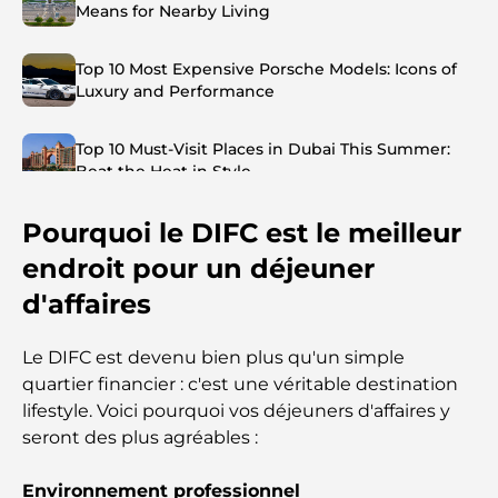
Means for Nearby Living
Top 10 Most Expensive Porsche Models: Icons of
Luxury and Performance
Top 10 Must-Visit Places in Dubai This Summer:
Beat the Heat in Style
Pourquoi le DIFC est le meilleur
Top 7 Busiest Airports in the World: Hub of Global
Travel
endroit pour un déjeuner
d'affaires
Abu Dhabi vs Dubai: A Practical Comparison for
Investors and Residents
Le DIFC est devenu bien plus qu'un simple
quartier financier : c'est une véritable destination
Best Schools in Downtown Dubai: A Guide for
lifestyle. Voici pourquoi vos déjeuners d'affaires y
Families
seront des plus agréables :
Que faire à Dubaï en été : le guide ultime pour
Environnement professionnel
profiter de la chaleur