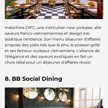
Activités à faire avec des enfants à Dubaï : un
guide complet pour les familles
Les meilleurs complexes hôteliers balnéaires de
Dubaï pour une escapade de luxe
Indochine DIFC, une institution new-yorkaise, allie
saveurs franco-vietnamiennes et design est-
Lieux romantiques à Dubaï pour des moments
asiatique tendance. Son menu déjeuner d'affaires
inoubliables
propose des plats tels que le pho, le poisson grillé
et ses fameux rouleaux vietnamiens. L'alliance de
Les meilleures options de séjour à Dubaï : Hôtels
l'élégance et des saveurs exotiques en fait un
et complexes hôteliers de premier plan
choix idéal pour un déjeuner d'affaires réussi.
Meilleurs restaurants pour un déjeuner d'affaires
8. BB Social Dining
au DIFC
Les marques de vêtements les plus chères au
monde
Architecture ottomane : un riche héritage d'art,