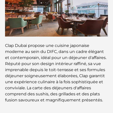
meilleures écoles de la capitale
Restaurants à Abou Dhabi : un tour savoureux de
la capitale
Gyms in Abu Dhabi: Your Guide to the Best
Fitness Spots in the City
Clap Dubai propose une cuisine japonaise
Centres commerciaux à Abou Dhabi : votre guide
moderne au sein du DIFC, dans un cadre élégant
des meilleurs endroits pour faire du shopping en
et contemporain, idéal pour un déjeuner d'affaires.
ville
Réputé pour son design intérieur raffiné, sa vue
imprenable depuis le toit-terrasse et ses formules
Les plus belles plages d'Abu Dhabi pour une
déjeuner soigneusement élaborées, Clap garantit
journée parfaite
une expérience culinaire à la fois sophistiquée et
conviviale. La carte des déjeuners d'affaires
Les îles incontournables d'Abu Dhabi à découvrir
comprend des sushis, des grillades et des plats
fusion savoureux et magnifiquement présentés.
Les meilleurs endroits à visiter gratuitement à
Abou Dhabi