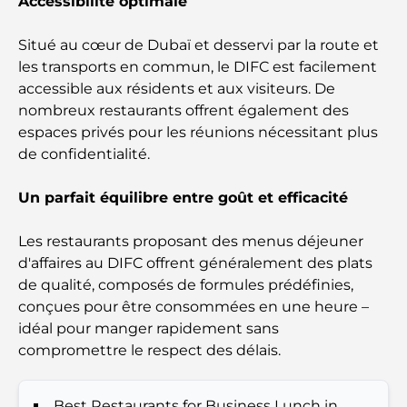
Accessibilité optimale
Restaurants italiens du centre-ville de Dubaï : un
Situé au cœur de Dubaï et desservi par la route et
avant-goût d'Italie au cœur de la ville
les transports en commun, le DIFC est facilement
accessible aux résidents et aux visiteurs. De
Les 7 meilleures salles de sport de Dubai Hills : le
nombreux restaurants offrent également des
summum du fitness
espaces privés pour les réunions nécessitant plus
de confidentialité.
Le guide ultime des restaurants gastronomiques
de Palm Jumeirah
Un parfait équilibre entre goût et efficacité
Découvrez les meilleurs petits-déjeuners de
Les restaurants proposant des menus déjeuner
Business Bay, à Dubaï.
d'affaires au DIFC offrent généralement des plats
de qualité, composés de formules prédéfinies,
Hôpitaux publics à Dubaï : des soins de santé
conçues pour être consommées en une heure –
complets pour tous
idéal pour manger rapidement sans
compromettre le respect des délais.
Lamborghini les plus chères jamais construites : la
liste ultime des collectionneurs
Best Restaurants for Business Lunch in