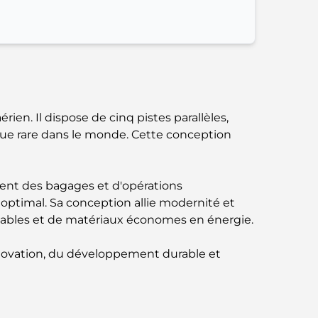
parfait mélange de saveurs et de paysages
Restaurants avec vue sur le Burj Al Arab :
Expériences gastronomiques
exceptionnelles à Dubaï
Clubs de plage de Palm Jumeirah : Guide
ien. Il dispose de cinq pistes parallèles,
complet 2026
que rare dans le monde. Cette conception
Restaurants italiens du centre-ville de Dubaï
: un avant-goût d'Italie au cœur de la ville
ent des bagages et d'opérations
t optimal. Sa conception allie modernité et
Les 7 meilleures salles de sport de Dubai
lables et de matériaux économes en énergie.
Hills : le summum du fitness
novation, du développement durable et
Le guide ultime des restaurants
gastronomiques de Palm Jumeirah
Découvrez les meilleurs petits-déjeuners de