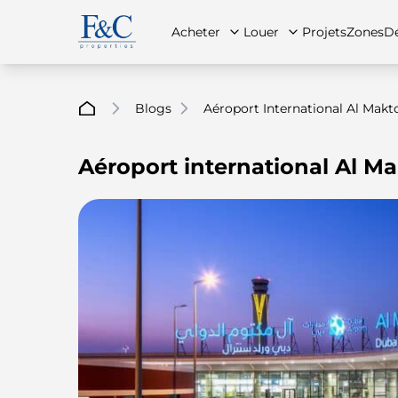
Acheter
Louer
Projets
Zones
Dé
Blogs
Aéroport International Al Mak
Aéroport international Al M
À propos de nous
Toutes les propriétés
Toutes les propriétés
Contac
App