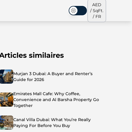
AED
/ SqFt.
Mode sombre
/ FR
Articles similaires
s de ville
Notre équipe
Penthouses
Penthouses
Murjan 3 Dubai: A Buyer and Renter’s
Guide for 2026
Emirates Mall Cafe: Why Coffee,
Convenience and Al Barsha Property Go
Together
Canal Villa Dubai: What You’re Really
Paying For Before You Buy