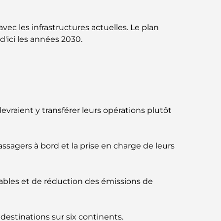
norme pour la vie intégrée à Dubaï
Maisons conformes au Vastu : Guide
ec les infrastructures actuelles. Le plan
pratique pour créer équilibre et harmonie
'ici les années 2030.
Les meilleures entreprises d'aménagement
paysager à Dubaï : Transformer vos espaces
extérieurs
Les meilleures entreprises de
evraient y transférer leurs opérations plutôt
déménagement à Dubaï : un guide complet
Palm Jebel Ali contre Palm Jumeirah : une
assagers à bord et la prise en charge de leurs
comparaison claire pour les acheteurs
immobiliers avisés
Découvrez Moon Island Dubai : votre guide
bles et de réduction des émissions de
ultime
À la découverte des sites historiques de
destinations sur six continents.