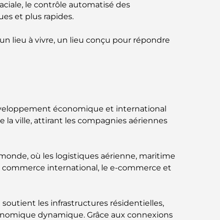
Jumeirah : une balade placée sous le signe
ciale, le contrôle automatisé des
du luxe et des panoramas.
es et plus rapides.
Meilleurs quartiers où vivre en famille à
un lieu à vivre, un lieu conçu pour répondre
Dubaï : découvrez les meilleures options
Hôtels 5 étoiles à Dubaï : un luxe inégalé
pour chaque voyageur
Que faire dans le centre-ville de Dubaï :
développement économique et international
votre guide ultime
 la ville, attirant les compagnies aériennes
Les meilleurs iftars à Dubaï : 7 adresses
incontournables pour un repas de Ramadan
u monde, où les logistiques aérienne, maritime
mémorable
 le commerce international, le e-commerce et
Cafés à Business Bay : l’alliance parfaite du
café et de la convivialité
soutient les infrastructures résidentielles,
e économique dynamique. Grâce aux connexions
Restaurants étoilés Michelin à Dubaï : un