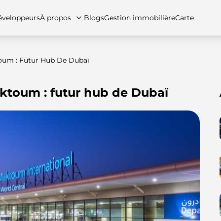
veloppeurs
À propos
Blogs
Gestion immobilière
Carte
toum : Futur Hub De Dubaï
aktoum : futur hub de Dubaï
tez-nous
artements
Appartements
Carrières
Villas
Villas
Maisons de ville
FAQs
Maison