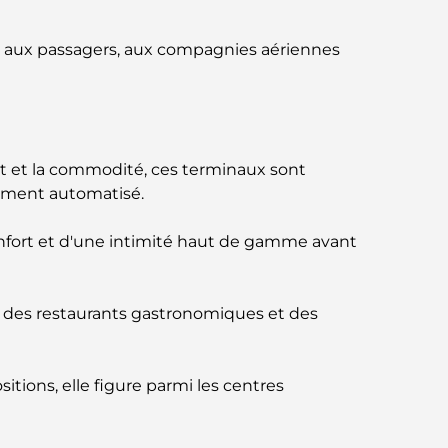
Business Bay, à Dubaï.
s aux passagers, aux compagnies aériennes
Hôpitaux publics à Dubaï : des soins de
santé complets pour tous
Lamborghini les plus chères jamais
construites : la liste ultime des
ort et la commodité, ces terminaux sont
collectionneurs
ement automatisé.
L'école GEMS la plus chère de Dubaï : un
 confort et d'une intimité haut de gamme avant
guide complet pour les parents
Les meilleures écoles près de Damac Hills
, des restaurants gastronomiques et des
2 : un guide pour les familles
Les meilleurs restaurants indiens de Dubaï :
sitions, elle figure parmi les centres
un voyage culinaire
Découvrez la promenade de Palm