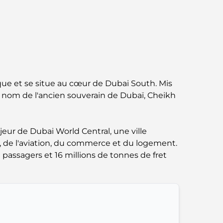
Abu Dhabi vs Dubai: A Practical Comparison
for Investors and Residents
Best Schools in Downtown Dubai: A Guide
for Families
Que faire à Dubaï en été : le guide ultime
que et se situe au cœur de Dubai South. Mis
pour profiter de la chaleur
 le nom de l'ancien souverain de Dubaï, Cheikh
Cadeaux de luxe pour hommes : des idées
de présents attentionnés et intemporels
eur de Dubai World Central, une ville
e, de l'aviation, du commerce et du logement.
Écoles à proximité de Palm Jumeirah : un
 passagers et 16 millions de tonnes de fret
guide complet pour les familles
Les meilleurs hôtels de Business Bay, à
Dubaï : votre guide ultime
Les meilleurs cafés avec vue à Dubaï : un