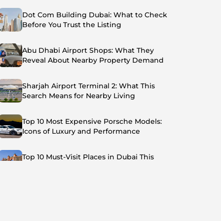
Dot Com Building Dubai: What to Check
Before You Trust the Listing
Abu Dhabi Airport Shops: What They
Reveal About Nearby Property Demand
Sharjah Airport Terminal 2: What This
Search Means for Nearby Living
Top 10 Most Expensive Porsche Models:
Icons of Luxury and Performance
Top 10 Must-Visit Places in Dubai This
Summer: Beat the Heat in Style
Top 7 Busiest Airports in the World: Hub of
Global Travel