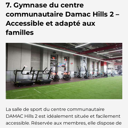
7. Gymnase du centre
communautaire Damac Hills 2 –
Les bagues de fiançailles les plus chères du
monde
Accessible et adapté aux
familles
Écoles indiennes à Dubaï : Le guide ultime pour
les parents
Découverte des sites emblématiques d'Abu Dhabi
Écoles à Abou Dhabi : Le guide ultime des
meilleures écoles de la capitale
Restaurants à Abou Dhabi : un tour savoureux de
la capitale
La salle de sport du centre communautaire
Gyms in Abu Dhabi: Your Guide to the Best
DAMAC Hills 2 est idéalement située et facilement
Fitness Spots in the City
accessible. Réservée aux membres, elle dispose de