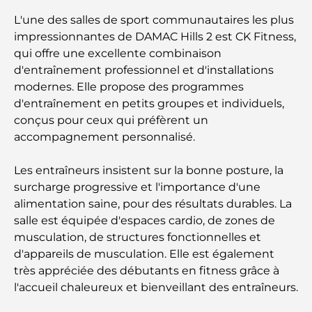
L'une des salles de sport communautaires les plus
Les montres Rolex les plus chères jamais vendues
impressionnantes de DAMAC Hills 2 est CK Fitness,
qui offre une excellente combinaison
d'entraînement professionnel et d'installations
Crèches à Dubai Hills : Guide pour les parents
modernes. Elle propose des programmes
d'entraînement en petits groupes et individuels,
A Brief Guide to Buying Property in Dubai (2025-
conçus pour ceux qui préfèrent un
26)
accompagnement personnalisé.
Les meilleurs cafés du centre-ville de Dubaï : le
Les entraîneurs insistent sur la bonne posture, la
guide complet des amateurs de café
surcharge progressive et l'importance d'une
alimentation saine, pour des résultats durables. La
salle est équipée d'espaces cardio, de zones de
Les Mercedes les plus chères jamais créées
musculation, de structures fonctionnelles et
d'appareils de musculation. Elle est également
Déménager à Dubaï depuis l'Australie : Guide
très appréciée des débutants en fitness grâce à
complet du déménagement
l'accueil chaleureux et bienveillant des entraîneurs.