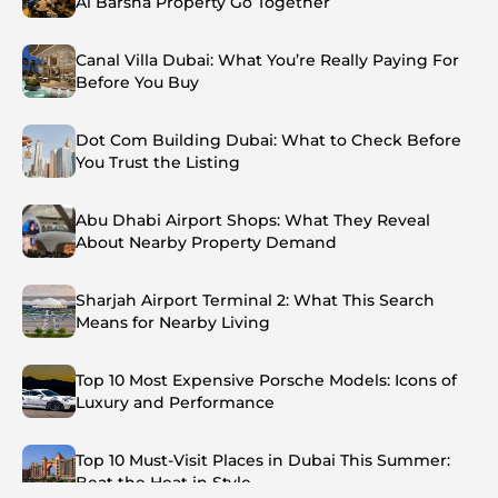
Al Barsha Property Go Together
Canal Villa Dubai: What You’re Really Paying For
Before You Buy
Dot Com Building Dubai: What to Check Before
You Trust the Listing
Abu Dhabi Airport Shops: What They Reveal
About Nearby Property Demand
Sharjah Airport Terminal 2: What This Search
Means for Nearby Living
Top 10 Most Expensive Porsche Models: Icons of
Luxury and Performance
Top 10 Must-Visit Places in Dubai This Summer:
Beat the Heat in Style