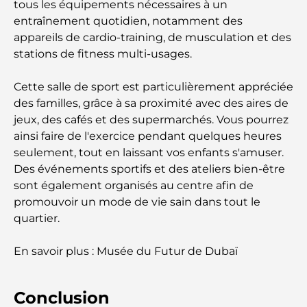
tous les équipements nécessaires à un
Centres commerciaux à Abou Dhabi : votre guide
entraînement quotidien, notamment des
des meilleurs endroits pour faire du shopping en
appareils de cardio-training, de musculation et des
ville
stations de fitness multi-usages.
Les plus belles plages d'Abu Dhabi pour une
Cette salle de sport est particulièrement appréciée
journée parfaite
des familles, grâce à sa proximité avec des aires de
jeux, des cafés et des supermarchés. Vous pourrez
Les îles incontournables d'Abu Dhabi à découvrir
ainsi faire de l'exercice pendant quelques heures
seulement, tout en laissant vos enfants s'amuser.
Des événements sportifs et des ateliers bien-être
Les meilleurs endroits à visiter gratuitement à
sont également organisés au centre afin de
Abou Dhabi
promouvoir un mode de vie sain dans tout le
quartier.
Les meilleures voitures électriques de luxe :
redéfinir la conduite moderne
En savoir plus : Musée du Futur de Dubaï
Immobilier à Dubaï et à Abou Dhabi :
Comparaison des marchés de l’immobilier de luxe
Conclusion