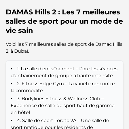
DAMAS Hills 2 : Les 7 meilleures
Top 7 Busiest Airports in the World: Hub of Global
Travel
salles de sport pour un mode de
vie sain
Abu Dhabi vs Dubai: A Practical Comparison for
Investors and Residents
Voici les 7 meilleures salles de sport de Damac Hills
2, à Dubaï.
Best Schools in Downtown Dubai: A Guide for
Families
1. La salle d'entraînement – ​​Pour les séances
Que faire à Dubaï en été : le guide ultime pour
d'entraînement de groupe à haute intensité
profiter de la chaleur
2. Fitness Edge Gym – La variété rencontre
la commodité
Cadeaux de luxe pour hommes : des idées de
3. Bodylines Fitness & Wellness Club –
présents attentionnés et intemporels
Expérience de salle de sport haut de gamme
en hôtel
Écoles à proximité de Palm Jumeirah : un guide
4. Salle de sport Loreto 2A – Une salle de
complet pour les familles
sport pratique pour les résidents de