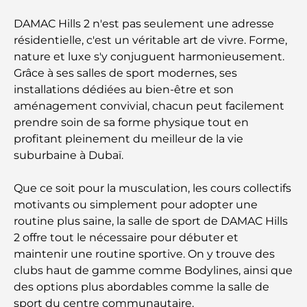
À la découverte des marques de montres les plus
DAMAC Hills 2 n'est pas seulement une adresse
chères au monde
résidentielle, c'est un véritable art de vivre. Forme,
nature et luxe s'y conjuguent harmonieusement.
Les quartiers les plus chers de Dubaï pour vivre
Grâce à ses salles de sport modernes, ses
dans le luxe
installations dédiées au bien-être et son
aménagement convivial, chacun peut facilement
Les célébrités internationales les plus en vue qui
prendre soin de sa forme physique tout en
vivent à Dubaï
profitant pleinement du meilleur de la vie
suburbaine à Dubaï.
Les meilleurs restaurants avec vue sur le Burj
Khalifa pour une expérience culinaire mémorable
Que ce soit pour la musculation, les cours collectifs
motivants ou simplement pour adopter une
Écoles américaines à Dubaï : Guide complet pour
routine plus saine, la salle de sport de DAMAC Hills
les parents
2 offre tout le nécessaire pour débuter et
maintenir une routine sportive. On y trouve des
Activités divertissantes à Dubaï pour adultes : les
clubs haut de gamme comme Bodylines, ainsi que
meilleures façons de profiter de la ville
des options plus abordables comme la salle de
sport du centre communautaire.