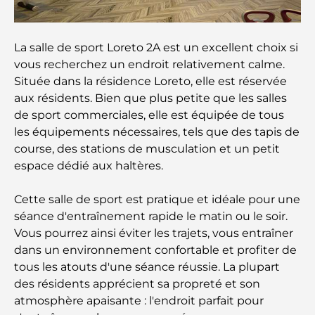
le shopping et les loisirs
Que faire au DIFC : explorez le quartier le plus
La salle de sport Loreto 2A est un excellent choix si
dynamique de Dubaï
vous recherchez un endroit relativement calme.
Située dans la résidence Loreto, elle est réservée
Cartes de crédit aux Émirats arabes unis : un guide
aux résidents. Bien que plus petite que les salles
complet pour dépenser intelligemment
de sport commerciales, elle est équipée de tous
les équipements nécessaires, tels que des tapis de
Hôpital du DIFC : des soins médicaux de classe
course, des stations de musculation et un petit
mondiale à Dubaï
espace dédié aux haltères.
Rarest Car in the World: Automotive Legends
Cette salle de sport est pratique et idéale pour une
Beyond Price
séance d'entraînement rapide le matin ou le soir.
Vous pourrez ainsi éviter les trajets, vous entraîner
Salles de sport au DIFC : quand le fitness
dans un environnement confortable et profiter de
rencontre le style de vie professionnel
tous les atouts d'une séance réussie. La plupart
des résidents apprécient sa propreté et son
Plateformes de trading aux Émirats arabes unis :
atmosphère apaisante : l'endroit parfait pour
un guide pour les investisseurs modernes