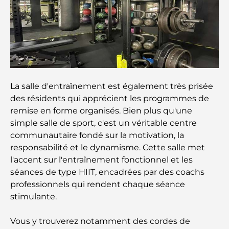
Le guide ultime des restaurants gastronomiques
de Palm Jumeirah
Découvrez les meilleurs petits-déjeuners de
Business Bay, à Dubaï.
Hôpitaux publics à Dubaï : des soins de santé
La salle d'entraînement est également très prisée
complets pour tous
des résidents qui apprécient les programmes de
remise en forme organisés. Bien plus qu'une
Lamborghini les plus chères jamais construites : la
simple salle de sport, c'est un véritable centre
liste ultime des collectionneurs
communautaire fondé sur la motivation, la
responsabilité et le dynamisme. Cette salle met
L'école GEMS la plus chère de Dubaï : un guide
l'accent sur l'entraînement fonctionnel et les
complet pour les parents
séances de type HIIT, encadrées par des coachs
professionnels qui rendent chaque séance
Les meilleures écoles près de Damac Hills 2 : un
stimulante.
guide pour les familles
Vous y trouverez notamment des cordes de