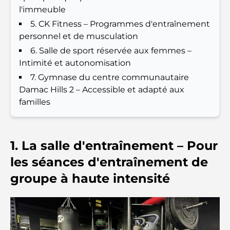
l'immeuble
Les meilleurs hôtels de Business Bay, à Dubaï :
votre guide ultime
5. CK Fitness – Programmes d'entraînement
personnel et de musculation
Les meilleurs cafés avec vue à Dubaï : un parfait
6. Salle de sport réservée aux femmes –
mélange de saveurs et de paysages
Intimité et autonomisation
7. Gymnase du centre communautaire
Restaurants avec vue sur le Burj Al Arab :
Damac Hills 2 – Accessible et adapté aux
Expériences gastronomiques exceptionnelles à
familles
Dubaï
Clubs de plage de Palm Jumeirah : Guide complet
2026
1. La salle d'entraînement – ​​Pour
les séances d'entraînement de
Restaurants italiens du centre-ville de Dubaï : un
groupe à haute intensité
avant-goût d'Italie au cœur de la ville
Les 7 meilleures salles de sport de Dubai Hills : le
summum du fitness