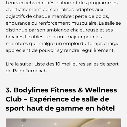
Leurs coachs certifiés élaborent des programmes
guide ultime
d'entraînement personnalisés, adaptés aux
objectifs de chaque membre : perte de poids,
Plan directeur de Tilal Al Ghaf : une nouvelle
endurance ou renforcement musculaire. La salle se
norme pour la vie intégrée à Dubaï
distingue par son ambiance chaleureuse et ses
horaires flexibles, un atout majeur pour les
Maisons conformes au Vastu : Guide pratique pour
membres qui, malgré un emploi du temps chargé,
créer équilibre et harmonie
apprécient de pouvoir s'y rendre régulièrement.
Les meilleures entreprises d'aménagement
Lire la suite : Liste des 10 meilleures salles de sport
paysager à Dubaï : Transformer vos espaces
extérieurs
de Palm Jumeirah
Les meilleures entreprises de déménagement à
3. Bodylines Fitness & Wellness
Dubaï : un guide complet
Club – Expérience de salle de
Palm Jebel Ali contre Palm Jumeirah : une
sport haut de gamme en hôtel
comparaison claire pour les acheteurs immobiliers
avisés