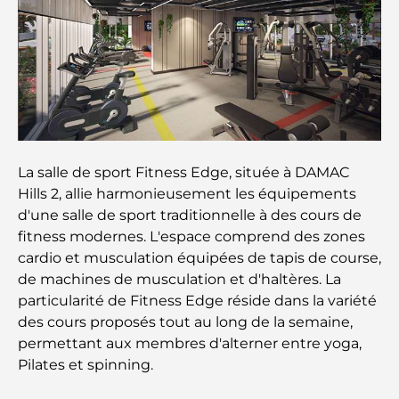
Cafés à Business Bay : l’alliance parfaite du café et
de la convivialité
Restaurants étoilés Michelin à Dubaï : un circuit
gastronomique inoubliable
Découverte des restaurants de Jumeirah Golf
Estates : un guide culinaire
La salle de sport Fitness Edge, située à DAMAC
Hills 2, allie harmonieusement les équipements
Dubai Horse Racing: Where Tradition Meets
d'une salle de sport traditionnelle à des cours de
Global Competition
fitness modernes. L'espace comprend des zones
cardio et musculation équipées de tapis de course,
Cafés à Palm Jumeirah : Guide des meilleurs cafés
de machines de musculation et d'haltères. La
et lieux de vie de l’île
particularité de Fitness Edge réside dans la variété
des cours proposés tout au long de la semaine,
Les meilleurs petits-déjeuners de Dubaï : Ma
permettant aux membres d'alterner entre yoga,
sélection pour 2026
Pilates et spinning.
Comment obtenir un prêt immobilier à Dubaï : le