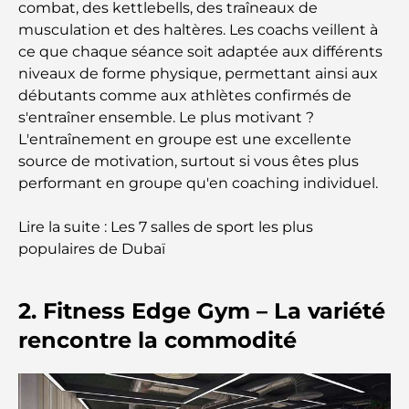
Les meilleurs restaurants indiens de Dubaï : un
combat, des kettlebells, des traîneaux de
voyage culinaire
musculation et des haltères. Les coachs veillent à
ce que chaque séance soit adaptée aux différents
Découvrez la promenade de Palm Jumeirah : une
niveaux de forme physique, permettant ainsi aux
balade placée sous le signe du luxe et des
débutants comme aux athlètes confirmés de
panoramas.
s'entraîner ensemble. Le plus motivant ?
L'entraînement en groupe est une excellente
Meilleurs quartiers où vivre en famille à Dubaï :
source de motivation, surtout si vous êtes plus
découvrez les meilleures options
performant en groupe qu'en coaching individuel.
Hôtels 5 étoiles à Dubaï : un luxe inégalé pour
Lire la suite : Les 7 salles de sport les plus
chaque voyageur
populaires de Dubaï
Que faire dans le centre-ville de Dubaï : votre
guide ultime
2. Fitness Edge Gym – La variété
rencontre la commodité
Les meilleurs iftars à Dubaï : 7 adresses
incontournables pour un repas de Ramadan
mémorable