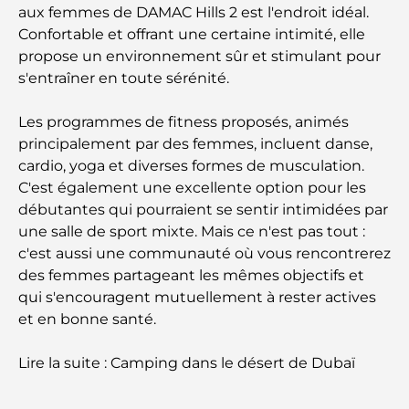
inoubliables
aux femmes de DAMAC Hills 2 est l'endroit idéal.
Confortable et offrant une certaine intimité, elle
propose un environnement sûr et stimulant pour
Les meilleures options de séjour à Dubaï : Hôtels
et complexes hôteliers de premier plan
s'entraîner en toute sérénité.
Les programmes de fitness proposés, animés
Meilleurs restaurants pour un déjeuner d'affaires
au DIFC
principalement par des femmes, incluent danse,
cardio, yoga et diverses formes de musculation.
C'est également une excellente option pour les
Les marques de vêtements les plus chères au
monde
débutantes qui pourraient se sentir intimidées par
une salle de sport mixte. Mais ce n'est pas tout :
c'est aussi une communauté où vous rencontrerez
Architecture ottomane : un riche héritage d'art,
de culture et d'empire
des femmes partageant les mêmes objectifs et
qui s'encouragent mutuellement à rester actives
et en bonne santé.
Comment choisir un conseiller financier à Dubaï ?
Lire la suite : Camping dans le désert de Dubaï
Les jets privés les plus chers : immersion dans
l'univers du luxe aéronautique des milliardaires