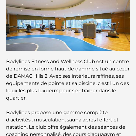
Découvrez Moon Island Dubai : votre guide ultime
À la découverte des sites historiques de Dubaï : un
voyage à travers le temps
Les 7 meilleurs restaurants de Dubai Creek
Harbour où dîner
Bodylines Fitness and Wellness Club est un centre
Les meilleures écoles de Dubai Marina : un guide
de remise en forme haut de gamme situé au cœur
adapté aux familles
de DAMAC Hills 2. Avec ses intérieurs raffinés, ses
équipements de pointe et sa piscine, c'est l'un des
Restaurants à Dubai Hills : Les meilleures adresses
lieux les plus luxueux pour s'entraîner dans le
gourmandes d’un quartier en pleine expansion
quartier.
Les meilleurs parcours de golf de championnat à
Bodylines propose une gamme complète
Dubaï
d'activités : musculation, sauna après l'effort et
natation. Le club offre également des séances de
Résidences en bord de mer à Dubaï : le luxe au
coaching personnalisé, des cours d'aquagym et