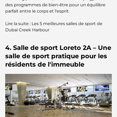
bord de la mer
des programmes de bien-être pour un équilibre
parfait entre le corps et l'esprit.
Les meilleures banques de Dubaï pour les
expatriés : un guide bancaire complet
Lire la suite : Les 5 meilleures salles de sport de
Dubai Creek Harbour
Le pays le plus cher du monde : un classement
mondial des coûts
4. Salle de sport Loreto 2A – Une
Les meilleurs restaurants de steak à Dubaï : un
salle de sport pratique pour les
guide pour les amateurs de viande
résidents de l'immeuble
A Brief Guide to Buying Property in Dubai (2025-
26)
Guide des salles de sport de Damac Hills : Les
meilleures options de remise en forme à Damac
Hills et aux alentours
Les meilleurs centres commerciaux de Dubaï pour