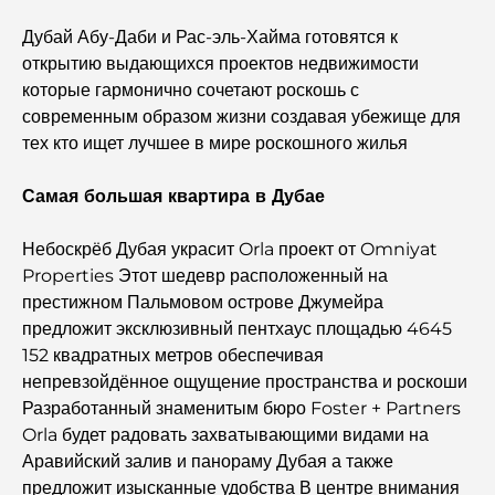
Abu Dhabi vs Dubai: A Practical Comparison for
Дубай Абу-Даби и Рас-эль-Хайма готовятся к
Investors and Residents
открытию выдающихся проектов недвижимости
которые гармонично сочетают роскошь с
Best Schools in Downtown Dubai: A Guide for
современным образом жизни создавая убежище для
Families
тех кто ищет лучшее в мире роскошного жилья
Чем заняться летом в Дубае: подробное руководство
Самая большая квартира в Дубае
по спасению от жары
Небоскрёб Дубая украсит Orla проект от Omniyat
Лучшие подарки класса люкс для мужчин:
Properties Этот шедевр расположенный на
продуманные и вневременные идеи для презентов.
престижном Пальмовом острове Джумейра
предложит эксклюзивный пентхаус площадью 4645
Школы рядом с Палм-Джумейра: подробное
152 квадратных метров обеспечивая
руководство для семей
непревзойдённое ощущение пространства и роскоши
Разработанный знаменитым бюро Foster + Partners
Лучшие отели в районе Business Bay, Дубай: ваш
Orla будет радовать захватывающими видами на
полный путеводитель
Аравийский залив и панораму Дубая а также
предложит изысканные удобства В центре внимания