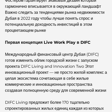
Фостером гарантирует знаковый дизайн который
Business Bay, Дубай.
гармонично вписывается в окружающий ландшафт
Важно следить за тенденциями рынка недвижимости
Государственные больницы Дубая: комплексное
Дубая в 2022 году чтобы лучше понять спрос и
медицинское обслуживание для всех.
потенциальную доходность инвестиций в этом
процветающем рынке
Самый дорогой Lamborghini в истории: полный
список коллекционных экземпляров
Первая концепция Live Work Play в DIFC
Самая дорогая школа GEMS в Дубае: полное
Международный финансовый центр Дубая (DIFC)
руководство для родителей
готов изменить облик городской жизни с запуском
проекта DIFC Living and Innovation Two Этот
Лучшие школы рядом с Damac Hills 2: путеводитель
инновационный проект — не просто жилой комплекс а
для семей
целая экосистема сочетающая в себе жилые
коммерческие и инновационные пространства
Лучшие индийские рестораны в Дубае: кулинарное
создавая полноценную среду для современной жизни
путешествие.
DIFC Living предложит более 170 тщательно
Откройте для себя прогулочную дорожку Палм-
спроектированных жилых единиц каждая из которых
Джумейра: прогулка среди роскоши и великолепных