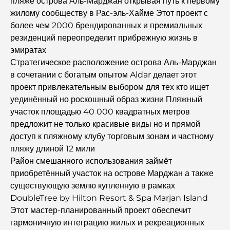
пляже острова Аль-Марджан открывая путь к первому
Дома, соответствующие принципам Васту:
жилому сообществу в Рас-эль-Хайме Этот проект с
практическое руководство по созданию баланса и
более чем 2000 брендированных и премиальных
гармонии.
резиденций переопределит прибрежную жизнь в
эмиратах
Лучшие компании по ландшафтному дизайну в Дубае:
Стратегическое расположение острова Аль-Марджан
преображение открытых пространств
в сочетании с богатым опытом Aldar делает этот
проект привлекательным выбором для тех кто ищет
Лучшие компании по переездам в Дубае: подробное
уединённый но роскошный образ жизни Пляжный
руководство
участок площадью 40 000 квадратных метров
предложит не только красивые виды но и прямой
Палм Джебель Али против Палм Джумейра: наглядное
доступ к пляжному клубу торговым зонам и частному
сравнение для грамотных покупателей недвижимости.
пляжу длиной 12 мили
Район смешанного использования займёт
Откройте для себя Moon Island Dubai: ваш полный
приобретённый участок на острове Марджан а также
путеводитель.
существующую землю купленную в рамках
DoubleTree by Hilton Resort & Spa Marjan Island
Исследование исторических мест Дубая: путешествие
Этот мастер-планированный проект обеспечит
во времени.
гармоничную интеграцию жилых и рекреационных