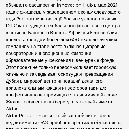
объявил о расширении Innovation Hub в мае 2021
года с ожидаемым завершением к концу следующего
Обзор ресторанов в Jumeirah Golf Estates:
кулинарный гид
года Это расширение ещё больше укрепит позицию
DIFC как ведущего глобального финансового центра
в регионе Ближнего Востока Африки и Южной Азии
Dubai Horse Racing: Where Tradition Meets
Global Competition
предоставляя дом более чем 600 технологическим
компаниям на этапе роста включая цифровые
лаборатории инновационные компании
Кафе на Палм-Джумейра: путеводитель по лучшим
кофейням и образу жизни на острове.
образовательные учреждения и венчурные фонды
Этот проект не только переосмысливает городскую
жизнь но и закладывает основу для превращения
Как получить ипотеку в Дубае: Полное руководство
Дубая в мировой центр инноваций делая его
привлекательным как для инвесторов так и для
профессионалов стремящихся к динамичной среде
Лучшие завтраки в Дубае: мои лучшие рекомендации
на 2026 год.
Жилое сообщество на берегу в Рас-эль-Хайме от
Aldar
Aldar Properties известный застройщик в сфере
Генеральный план Тилал Аль Гаф: новый стандарт
интегрированного проживания в Дубае.
недвижимости ОАЭ приобрёл престижный участок на