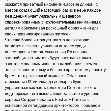
Лучшие кофейни Дубая с прекрасным видом:
окажется приватный инфинити-бассейн длиной 10
идеальное сочетание вкуса и пейзажа.
метров создающий настоящий оазис в небе Каждое
резиденция будет уникальным шедевром
Рестораны с видом на Бурдж-аль-Араб: Изысканные
спроектированным с исключительным вниманием к
рестораны в Дубае
деталям обеспечивая роскошный образ жизни для
своих привилегированных жителей
Пляжные клубы Палм-Джумейра: полный
Что ещё более интригует так это цена которая
путеводитель на 2026 год.
остаётся в секрете усиливая интерес среди
инвесторов и состоятельных лиц По словам
Итальянские рестораны в центре Дубая: вкус Италии в
застройщика стоимость будет раскрыта только
самом сердце города
заинтересованным инвесторам добавляя элемент
эксклюзивности этому и без того престижному проекту
Топ-7 тренажерных залов в районе Dubai Hills:
Кроме того роскошный комплекс Orla проект
фитнес на высшем уровне.
стоимостью 13 миллиарда долларов будет
управляться как часть коллекции Dorchester что
Полное руководство по ресторанам высокой кухни на
подтверждает его высочайшее качество и уровень
Палм-Джумейра
сервиса Сотрудничество с Foster + Partners
основанной легендарным архитектором Норманом
Откройте для себя лучшие завтраки в районе