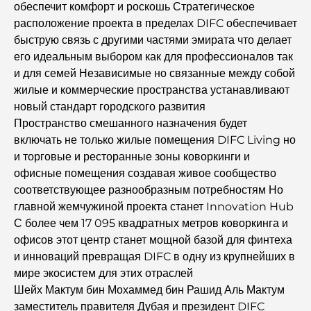
обеспечит комфорт и роскошь Стратегическое
видов.
расположение проекта в пределах DIFC обеспечивает
быструю связь с другими частями эмирата что делает
Лучшие районы Дубая для проживания с семьей:
узнайте о самых выгодных вариантах.
его идеальным выбором как для профессионалов так
и для семей Независимые но связанные между собой
жилые и коммерческие пространства устанавливают
Пятизвездочные отели в Дубае: непревзойденная
роскошь для каждого путешественника.
новый стандарт городского развития
Пространство смешанного назначения будет
включать не только жилые помещения DIFC Living но
Чем заняться в центре Дубая: ваш подробный
путеводитель
и торговые и ресторанные зоны коворкинги и
офисные помещения создавая живое сообщество
соответствующее разнообразным потребностям Но
Лучший ифтар в Дубае: 7 лучших мест для
незабываемого рамаданского застолья.
главной жемчужиной проекта станет Innovation Hub
С более чем 17 095 квадратных метров коворкинга и
офисов этот центр станет мощной базой для финтеха
Кафе в районе Business Bay: идеальное сочетание
кофе и общения.
и инноваций превращая DIFC в одну из крупнейших в
мире экосистем для этих отраслей
Шейх Мактум бин Мохаммед бин Рашид Аль Мактум
Рестораны Дубая, отмеченные звездами Мишлен:
гастрономическое приключение.
заместитель правителя Дубая и президент DIFC