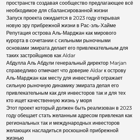
пространств создавая сообщество предлагающее всё
7 лучших ресторанов в районе Dubai Creek Harbour,
необходимое для сбалансированной жизни
где можно поужинать.
Запуск проекта ожидается в 2023 году открывая
новую эру прибрежной жизни в Рас-эль-Хайме
Лучшие школы в районе Дубай Марина: путеводитель
Репутация острова Аль-Марджан как мирового
для семей с детьми.
курорта в сочетании с сильными рыночными
основами эмирата делает его привлекательным для
Рестораны в районе Dubai Hills: лучшие места для
таких застройщиков как Aldar
ужина в этом быстро развивающемся районе.
Абдулла Аль Абдули генеральный директор Marjan
справедливо отмечает что доверие Aldar к острову
Лучшие поля для гольфа чемпионского уровня в
Аль-Марджан как месту для инвестиций отражает
Дубае
сильную рыночную динамику эмирата делая его
привлекательным как для инвесторов так и для тех
Прибрежные жилые комплексы в Дубае: роскошная
кто ищет качественную жизнь у моря
жизнь у моря.
Этот проект который должен быть реализован в 2023
году обещает стать желанным адресом привлекая как
Лучшие стейк-рестораны Дубая: путеводитель для
региональных так и международных инвесторов
любителей мяса.
желающих насладиться роскошной прибрежной
жизнью