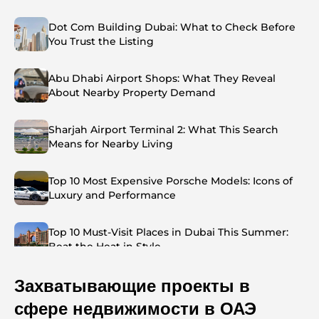
Dot Com Building Dubai: What to Check Before
You Trust the Listing
Abu Dhabi Airport Shops: What They Reveal
About Nearby Property Demand
Sharjah Airport Terminal 2: What This Search
Means for Nearby Living
Top 10 Most Expensive Porsche Models: Icons of
Luxury and Performance
Top 10 Must-Visit Places in Dubai This Summer:
Beat the Heat in Style
Захватывающие проекты в
Top 7 Busiest Airports in the World: Hub of Global
Travel
сфере недвижимости в ОАЭ