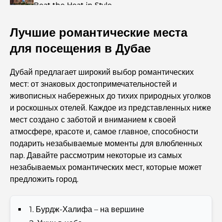
Beat the Heat in Style
Лучшие романтические места
Top 7 Busiest Airports in the World: Hub of Global
Travel
для посещения в Дубае
Abu Dhabi vs Dubai: A Practical Comparison for
Дубай предлагает широкий выбор романтических
Investors and Residents
мест: от знаковых достопримечательностей и
живописных набережных до тихих природных уголков
Best Schools in Downtown Dubai: A Guide for
и роскошных отелей. Каждое из представленных ниже
Families
мест создано с заботой и вниманием к своей
атмосфере, красоте и, самое главное, способности
Чем заняться летом в Дубае: подробное руководство
подарить незабываемые моменты для влюбленных
по спасению от жары
пар. Давайте рассмотрим некоторые из самых
незабываемых романтических мест, которые может
Лучшие подарки класса люкс для мужчин:
предложить город.
продуманные и вневременные идеи для презентов.
1. Бурдж-Халифа – на вершине
Школы рядом с Палм-Джумейра: подробное
руководство для семей