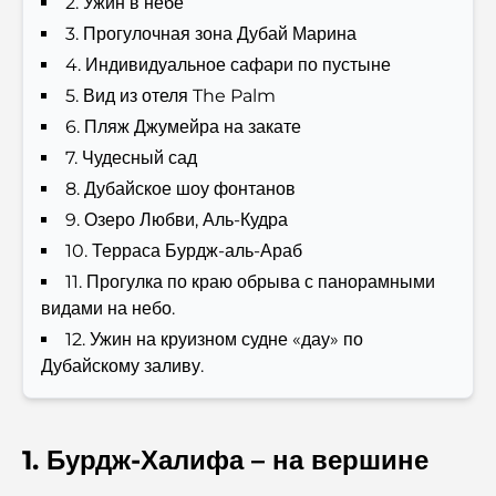
2. Ужин в небе
3. Прогулочная зона Дубай Марина
Лучшие отели в районе Business Bay, Дубай: ваш
4. Индивидуальное сафари по пустыне
полный путеводитель
5. Вид из отеля The Palm
6. Пляж Джумейра на закате
Лучшие кофейни Дубая с прекрасным видом:
идеальное сочетание вкуса и пейзажа.
7. Чудесный сад
8. Дубайское шоу фонтанов
Рестораны с видом на Бурдж-аль-Араб: Изысканные
9. Озеро Любви, Аль-Кудра
рестораны в Дубае
10. Терраса Бурдж-аль-Араб
11. Прогулка по краю обрыва с панорамными
Пляжные клубы Палм-Джумейра: полный
видами на небо.
путеводитель на 2026 год.
12. Ужин на круизном судне «дау» по
Дубайскому заливу.
Итальянские рестораны в центре Дубая: вкус Италии в
самом сердце города
Топ-7 тренажерных залов в районе Dubai Hills:
1. Бурдж-Халифа – на вершине
фитнес на высшем уровне.