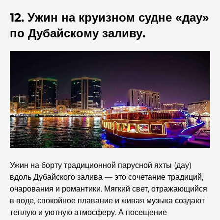
Ведущие мировые знаменитости, проживающие в
Дубае
12. Ужин на круизном судне «дау»
по Дубайскому заливу.
Лучшие рестораны с видом на Бурдж-Халифа для
незабываемого ужина.
Американские школы в Дубае: полное руководство для
родителей
Развлекательные мероприятия в Дубае для взрослых:
лучшие способы насладиться городом.
Знаменитые здания Дубая: архитектурные чудеса
города
Ужин на борту традиционной парусной яхты (дау)
вдоль Дубайского залива — это сочетание традиций,
Лучшие школы Дубая для экспатов: полное
руководство для родителей
очарования и романтики. Мягкий свет, отражающийся
в воде, спокойное плавание и живая музыка создают
теплую и уютную атмосферу. А посещение
Здравоохранение мирового класса: лучшие больницы