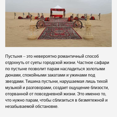
путеводитель.
Исследование исторических мест Дубая: путешествие
во времени.
7 лучших ресторанов в районе Dubai Creek Harbour,
где можно поужинать.
Лучшие школы в районе Дубай Марина: путеводитель
Пустыня – это невероятно романтичный способ
для семей с детьми.
отдохнуть от суеты городской жизни. Частное сафари
по пустыне позволит парам насладиться золотыми
Рестораны в районе Dubai Hills: лучшие места для
дюнами, спокойными закатами и ужинами под
ужина в этом быстро развивающемся районе.
звездами. Тишина пустыни, нарушаемая лишь тихой
музыкой и разговорами, создает ощущение близости,
Лучшие поля для гольфа чемпионского уровня в
оторванной от повседневной жизни. Это именно то,
Дубае
что нужно парам, чтобы сблизиться в безмятежной и
незабываемой обстановке.
Прибрежные жилые комплексы в Дубае: роскошная
жизнь у моря.