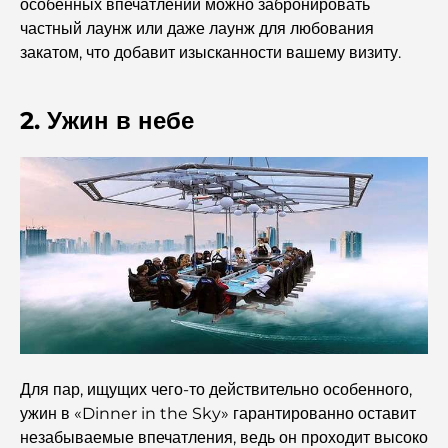
особенных впечатлений можно забронировать
Лучшие индийские рестораны в Дубае: кулинарное
частный лаунж или даже лаунж для любования
путешествие.
закатом, что добавит изысканности вашему визиту.
Откройте для себя прогулочную дорожку Палм-
Джумейра: прогулка среди роскоши и великолепных
2. Ужин в небе
видов.
Лучшие районы Дубая для проживания с семьей:
узнайте о самых выгодных вариантах.
Пятизвездочные отели в Дубае: непревзойденная
роскошь для каждого путешественника.
Чем заняться в центре Дубая: ваш подробный
путеводитель
Лучший ифтар в Дубае: 7 лучших мест для
Для пар, ищущих чего-то действительно особенного,
незабываемого рамаданского застолья.
ужин в «Dinner in the Sky» гарантированно оставит
незабываемые впечатления, ведь он проходит высоко