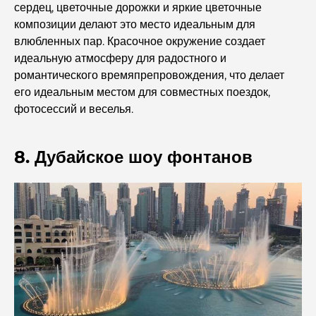
Детский сад в районе Dubai Hills: руководство для
сердец, цветочные дорожки и яркие цветочные
родителей
композиции делают это место идеальным для
влюбленных пар. Красочное окружение создает
Лучшие кафе в центре Дубая: полный путеводитель
идеальную атмосферу для радостного и
для любителей кофе.
романтического времяпрепровождения, что делает
его идеальным местом для совместных поездок,
Самые дорогие автомобили Mercedes, когда-либо
фотосессий и веселья.
созданные.
8. Дубайское шоу фонтанов
Переезд в Дубай из Австралии: полное руководство по
релокации.
Роскошное ночное сафари по пустыне в Дубае: отдых
премиум-класса
Самые дорогие автомобили Tesla: инновации и
производительность.
Рестораны «Аль-Васл»: самые известные заведения