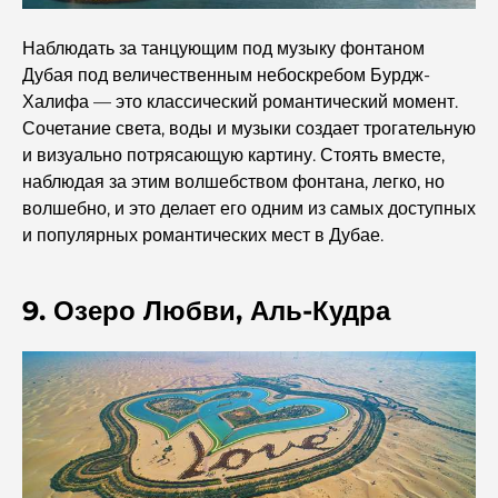
Дубая.
Наблюдать за танцующим под музыку фонтаном
Дубая под величественным небоскребом Бурдж-
Топ-10 самых богатых стран мира
Халифа — это классический романтический момент.
Сочетание света, воды и музыки создает трогательную
Чем заняться с детьми в Дубае: полный семейный
и визуально потрясающую картину. Стоять вместе,
путеводитель
наблюдая за этим волшебством фонтана, легко, но
волшебно, и это делает его одним из самых доступных
Лучшие пляжные курорты Дубая для роскошного
и популярных романтических мест в Дубае.
отдыха.
9. Озеро Любви, Аль-Кудра
Романтические места в Дубае для незабываемых
моментов
Лучший отдых в Дубае: лучшие отели и курорты
Лучшие рестораны для делового обеда в DIFC