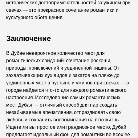
в Абу-Даби
исторических достопримечательностей за ужином при
свечах — это прекрасное сочетание романтики и
культурного обогащения.
Что такое эджари в ОАЭ? Полное руководство для
арендаторов и арендодателей
Заключение
Международные банки в Дубае: ваш полный
путеводитель по глобальному банкингу
В Дубае невероятное количество мест для
романтических свиданий: сочетание роскоши,
Бары в центре Дубая: полный гид по самым стильным
природы, приключений и уединенной тишины. От
местам города
захватывающих дух видов и закатов на пляже до
уединенных мест в пустыне и ужинов при свечах — в
Самый большой супермаркет в Дубае: полное
городе найдется что-то для каждого романтического
руководство
настроения. Исследование самых романтических
мест Дубая — отличный способ для пар создать
Полное руководство по индексу платы за
незабываемые впечатления, отпраздновать свою
обслуживание в Дубае
любовь и сохранить воспоминания на всю жизнь.
Ищете ли вы простое или грандиозное место, Дубай
Лучшие спортивные клубы Дубая: где фитнес
предлагает идеальный фон для романтики во всех ее
встречается со стилем жизни