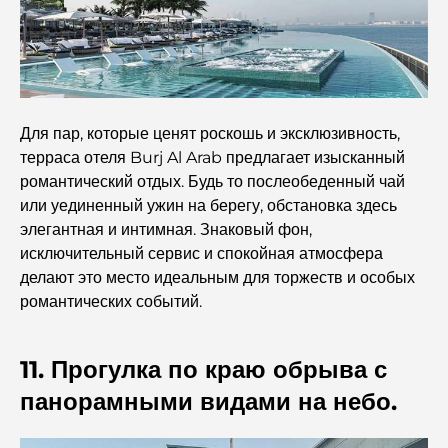
Знакомые достопримечательности Абу-Даби:
знакомство с ними
Школы Абу-Даби: Полное руководство по лучшим
школам столицы
Для пар, которые ценят роскошь и эксклюзивность,
терраса отеля Burj Al Arab предлагает изысканный
Restaurants in Abu Dhabi: A Tasty Tour of the
романтический отдых. Будь то послеобеденный чай
Capital
или уединенный ужин на берегу, обстановка здесь
элегантная и интимная. Знаковый фон,
Фитнес-центры в Абу-Даби: ваш путеводитель по
исключительный сервис и спокойная атмосфера
лучшим местам для занятий спортом в городе.
делают это место идеальным для торжеств и особых
романтических событий.
Malls in Abu Dhabi: Your Guide to the City’s Best
Shopping Spots
11. Прогулка по краю обрыва с
панорамными видами на небо.
Лучшие пляжи Абу-Даби для идеального отдыха.