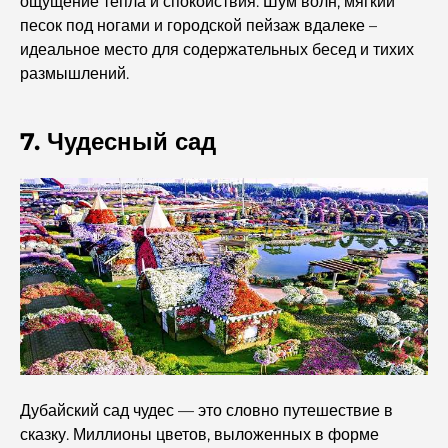
ощущение тепла и спокойствия. Шум волн, мягкий
песок под ногами и городской пейзаж вдалеке –
Лучшие школы с программой IB в Дубае: полное
руководство для родителей
идеальное место для содержательных бесед и тихих
размышлений.
Генеральный план развития района Dubai Hills:
концепция современной жизни в жилом комплексе.
7. Чудесный сад
Ресторан «Дубайская опера»: место, где изысканная
кухня встречается с культурой.
Самые дорогие бренды костюмов, определяющие
понятие роскошного пошива.
Рестораны на пляже J1: новое роскошное место для
ужина в Дубае.
Самые дорогие часы Rolex, когда-либо проданные.
Дубайский сад чудес — это словно путешествие в
сказку. Миллионы цветов, выложенных в форме