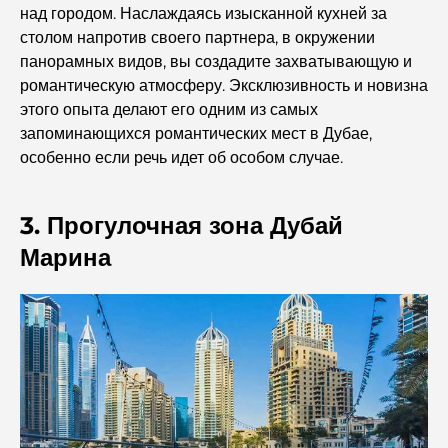
Кафе в районе Business Bay: идеальное сочетание
над городом. Наслаждаясь изысканной кухней за
кофе и общения.
столом напротив своего партнера, в окружении
панорамных видов, вы создадите захватывающую и
Рестораны Дубая, отмеченные звездами Мишлен:
романтическую атмосферу. Эксклюзивность и новизна
гастрономическое приключение.
этого опыта делают его одним из самых
запоминающихся романтических мест в Дубае,
Обзор ресторанов в Jumeirah Golf Estates:
особенно если речь идет об особом случае.
кулинарный гид
3. Прогулочная зона Дубай
Dubai Horse Racing: Where Tradition Meets
Global Competition
Марина
Кафе на Палм-Джумейра: путеводитель по лучшим
кофейням и образу жизни на острове.
Как получить ипотеку в Дубае: Полное руководство
Лучшие завтраки в Дубае: мои лучшие рекомендации