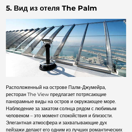
5. Вид из отеля The Palm
Лучшие стейк-рестораны Дубая: путеводитель для
любителей мяса.
Лучшие банки Дубая для экспатов: полное руководство
по банковским услугам
Самая дорогая страна в мире: глобальный рейтинг
стоимости жизни
Путеводитель по фитнес-центрам Damac Hills:
лучшие варианты для занятий спортом в городе и его
Расположенный на острове Палм-Джумейра,
окрестностях.
ресторан The View предлагает потрясающие
панорамные виды на остров и окружающее море.
Лучшие торговые центры Дубая для шопинга и
развлечений.
Наблюдение за закатом солнца рядом с любимым
человеком – это момент спокойствия и близости.
Элегантная атмосфера и захватывающие дух
Чем заняться в DIFC: исследуйте самый динамичный
район Дубая.
пейзажи делают его одним из лучших романтических