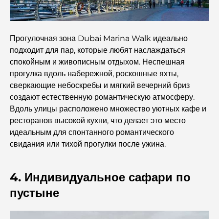
на 2026 год.
Генеральный план Тилал Аль Гаф: новый стандарт
Прогулочная зона Dubai Marina Walk идеально
интегрированного проживания в Дубае.
подходит для пар, которые любят наслаждаться
спокойным и живописным отдыхом. Неспешная
Дома, соответствующие принципам Васту:
прогулка вдоль набережной, роскошные яхты,
практическое руководство по созданию баланса и
гармонии.
сверкающие небоскребы и мягкий вечерний бриз
создают естественную романтическую атмосферу.
Лучшие компании по ландшафтному дизайну в Дубае:
Вдоль улицы расположено множество уютных кафе и
преображение открытых пространств
ресторанов высокой кухни, что делает это место
идеальным для спонтанного романтического
Лучшие компании по переездам в Дубае: подробное
свидания или тихой прогулки после ужина.
руководство
4. Индивидуальное сафари по
Палм Джебель Али против Палм Джумейра: наглядное
сравнение для грамотных покупателей недвижимости.
пустыне
Откройте для себя Moon Island Dubai: ваш полный