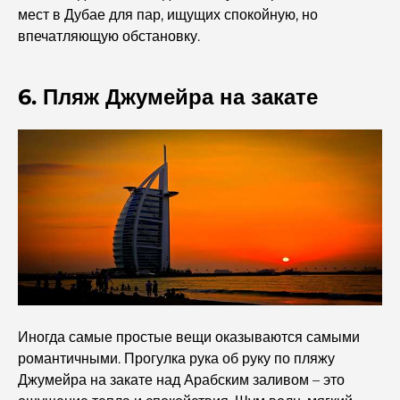
мест в Дубае для пар, ищущих спокойную, но
впечатляющую обстановку.
Кредитные карты в ОАЭ: полное руководство по
разумным тратам
6. Пляж Джумейра на закате
Больница в DIFC: Медицинское обслуживание
мирового класса в Дубае.
Фитнес-центры в DIFC: где фитнес сочетается с
деловым образом жизни.
Самый редкий автомобиль в мире: автомобильные
легенды, неподвластные цене.
Торговые платформы в ОАЭ: руководство для
современных инвесторов
Иногда самые простые вещи оказываются самыми
романтичными. Прогулка рука об руку по пляжу
Семейный пляжный клуб Дубай: где веселье
сочетается с отдыхом.
Джумейра на закате над Арабским заливом – это