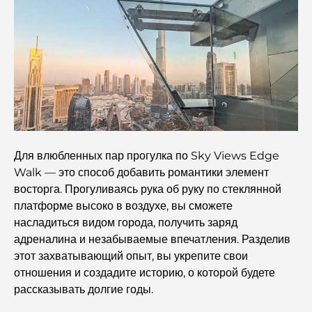
Лучшие острова Абу-Даби, которые вы обязательно
должны посетить
Лучшие места для бесплатного посещения в Абу-Даби
Рынок недвижимости Дубая и Абу-Даби: сравнение
рынков элитной недвижимости
Для влюбленных пар прогулка по Sky Views Edge
Лучшие роскошные электромобили: переосмысление
Walk — это способ добавить романтики элемент
современного вождения
восторга. Прогуливаясь рука об руку по стеклянной
платформе высоко в воздухе, вы сможете
Изучение самых дорогих часовых брендов по всему
насладиться видом города, получить заряд
миру.
адреналина и незабываемые впечатления. Разделив
этот захватывающий опыт, вы укрепите свои
Самые дорогие районы Дубая для роскошного
отношения и создадите историю, о которой будете
проживания
рассказывать долгие годы.