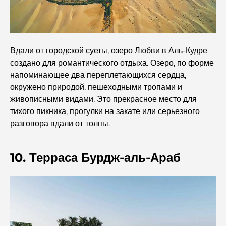
Самые дорогие бренды одежды в мире
Вдали от городской суеты, озеро Любви в Аль-Кудре
Османская архитектура: богатое наследие искусства,
создано для романтического отдыха. Озеро, по форме
культуры и империи.
напоминающее два переплетающихся сердца,
окружено природой, пешеходными тропами и
живописными видами. Это прекрасное место для
Как выбрать финансового консультанта в Дубае?
тихого пикника, прогулки на закате или серьезного
разговора вдали от толпы.
Самые дорогие частные самолеты: взгляд изнутри на
мир роскоши в авиации для миллиардеров.
10. Терраса Бурдж-аль-Араб
Самые дорогие обручальные кольца в мире
Индийские школы в Дубае: подробное руководство для
родителей