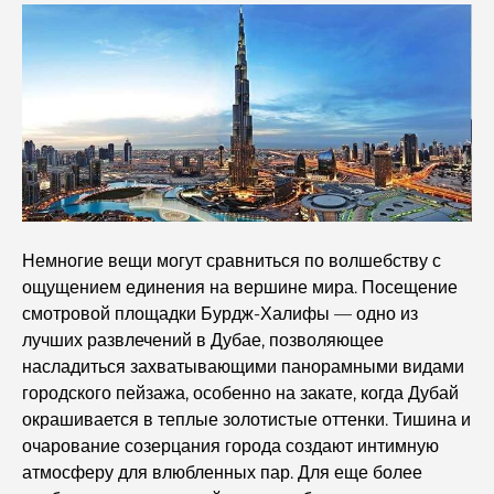
Полное руководство по ресторанам высокой кухни на
Палм-Джумейра
Откройте для себя лучшие завтраки в районе
Business Bay, Дубай.
Государственные больницы Дубая: комплексное
медицинское обслуживание для всех.
Немногие вещи могут сравниться по волшебству с
Самый дорогой Lamborghini в истории: полный
ощущением единения на вершине мира. Посещение
список коллекционных экземпляров
смотровой площадки Бурдж-Халифы — одно из
лучших развлечений в Дубае, позволяющее
Самая дорогая школа GEMS в Дубае: полное
насладиться захватывающими панорамными видами
руководство для родителей
городского пейзажа, особенно на закате, когда Дубай
окрашивается в теплые золотистые оттенки. Тишина и
Лучшие школы рядом с Damac Hills 2: путеводитель
очарование созерцания города создают интимную
для семей
атмосферу для влюбленных пар. Для еще более