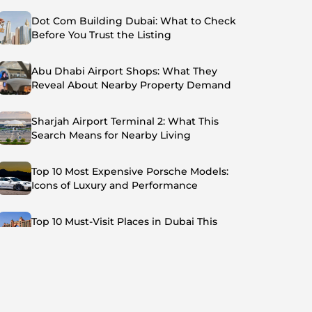
Dot Com Building Dubai: What to Check
Before You Trust the Listing
Abu Dhabi Airport Shops: What They
Reveal About Nearby Property Demand
Sharjah Airport Terminal 2: What This
Search Means for Nearby Living
Top 10 Most Expensive Porsche Models:
Icons of Luxury and Performance
Top 10 Must-Visit Places in Dubai This
Summer: Beat the Heat in Style
Top 7 Busiest Airports in the World: Hub of
Global Travel