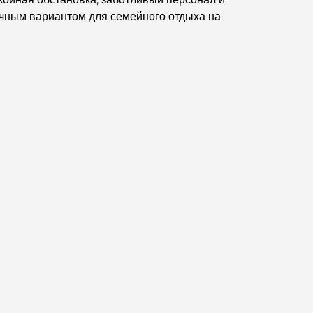
великолепных видов.
личным вариантом для семейного отдыха на
Лучшие районы Дубая для проживания с
семьей: узнайте о самых выгодных вариантах.
Пятизвездочные отели в Дубае:
непревзойденная роскошь для каждого
путешественника.
Чем заняться в центре Дубая: ваш подробный
путеводитель
Лучший ифтар в Дубае: 7 лучших мест для
незабываемого рамаданского застолья.
Кафе в районе Business Bay: идеальное
сочетание кофе и общения.
Рестораны Дубая, отмеченные звездами