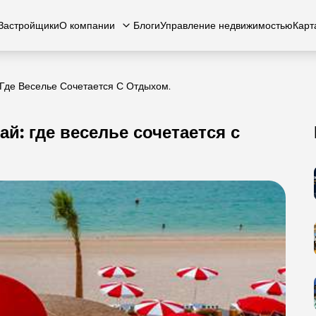
Застройщики
О компании
Блоги
Управление недвижимостью
Карт
Где Веселье Сочетается С Отдыхом.
: где веселье сочетается с
есь с нами
вартиры
Квартиры
Карьера
Виллы
Виллы
Часто задаваемые вопросы
Таунхаусы
Таунх