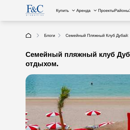
Купить
Аренда
Проекты
Районы
Блоги
Семейный Пляжный Клуб Дубай: 
Семейный пляжный клуб Дубай
Вся недвижимость
О нас
Вся недвижимость
Свяжит
К
отдыхом.