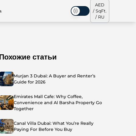
AED
а
/ SqFt.
Темная тема
/ RU
Похожие статьи
аусы
Наша команда
Пентхаусы
Пентхаусы
Murjan 3 Dubai: A Buyer and Renter’s
Guide for 2026
Emirates Mall Cafe: Why Coffee,
Convenience and Al Barsha Property Go
Together
Canal Villa Dubai: What You’re Really
Paying For Before You Buy