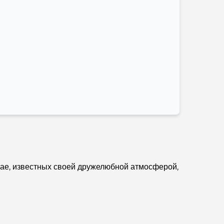
Лучшие кофейни Дубая с прекрасным видом:
идеальное сочетание вкуса и пейзажа.
Рестораны с видом на Бурдж-аль-Араб:
Изысканные рестораны в Дубае
Пляжные клубы Палм-Джумейра: полный
путеводитель на 2026 год.
Итальянские рестораны в центре Дубая: вкус
Италии в самом сердце города
Топ-7 тренажерных залов в районе Dubai Hills:
фитнес на высшем уровне.
ае, известных своей дружелюбной атмосферой,
Полное руководство по ресторанам высокой
кухни на Палм-Джумейра
Откройте для себя лучшие завтраки в районе