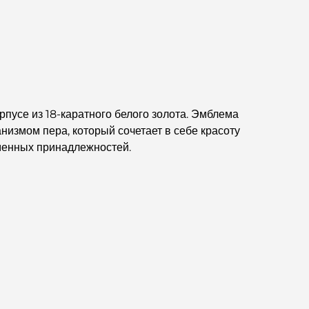
великолепных видов.
Лучшие районы Дубая для проживания с
семьей: узнайте о самых выгодных вариантах.
Пятизвездочные отели в Дубае:
непревзойденная роскошь для каждого
усе из 18-каратного белого золота. Эмблема
путешественника.
измом пера, который сочетает в себе красоту
менных принадлежностей.
Чем заняться в центре Дубая: ваш подробный
путеводитель
Лучший ифтар в Дубае: 7 лучших мест для
незабываемого рамаданского застолья.
Кафе в районе Business Bay: идеальное
сочетание кофе и общения.
Рестораны Дубая, отмеченные звездами