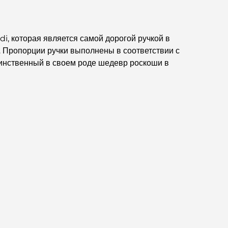
Business Bay, Дубай.
Государственные больницы Дубая: комплексное
, которая является самой дорогой ручкой в ​​
медицинское обслуживание для всех.
. Пропорции ручки выполнены в соответствии с
динственный в своем роде шедевр роскоши в
Самый дорогой Lamborghini в истории:
полный список коллекционных экземпляров
Самая дорогая школа GEMS в Дубае: полное
руководство для родителей
Лучшие школы рядом с Damac Hills 2:
путеводитель для семей
Лучшие индийские рестораны в Дубае:
кулинарное путешествие.
Откройте для себя прогулочную дорожку Палм-
Джумейра: прогулка среди роскоши и