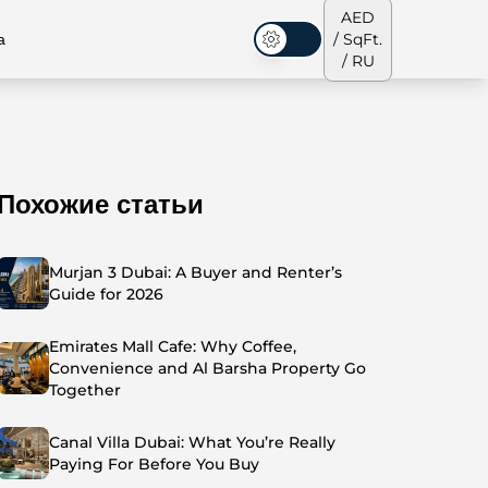
AED
а
/ SqFt.
Темная тема
/ RU
Похожие статьи
аусы
Наша команда
Пентхаусы
Пентхаусы
Murjan 3 Dubai: A Buyer and Renter’s
Guide for 2026
Emirates Mall Cafe: Why Coffee,
Convenience and Al Barsha Property Go
Together
Canal Villa Dubai: What You’re Really
Paying For Before You Buy