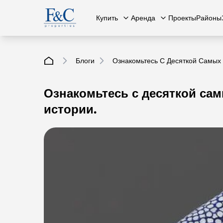
Купить
Аренда
Проекты
Районы
Блоги
Ознакомьтесь С Десяткой Самых 
Ознакомьтесь с десяткой сам
Вся недвижимость
О нас
Вся недвижимость
Свяжит
К
истории.