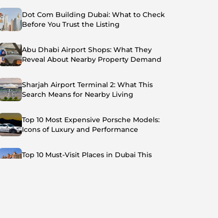
Dot Com Building Dubai: What to Check
Before You Trust the Listing
Abu Dhabi Airport Shops: What They
Reveal About Nearby Property Demand
Sharjah Airport Terminal 2: What This
Search Means for Nearby Living
Top 10 Most Expensive Porsche Models:
Icons of Luxury and Performance
Top 10 Must-Visit Places in Dubai This
Summer: Beat the Heat in Style
Top 7 Busiest Airports in the World: Hub of
Global Travel