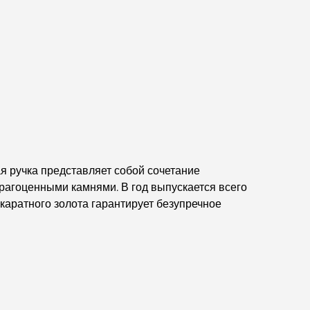
Мишлен: гастрономическое приключение.
Обзор ресторанов в Jumeirah Golf Estates:
кулинарный гид
Dubai Horse Racing: Where Tradition Meets
Global Competition
Кафе на Палм-Джумейра: путеводитель по
лучшим кофейням и образу жизни на острове.
я ручка представляет собой сочетание
рагоценными камнями. В год выпускается всего
Как получить ипотеку в Дубае: Полное
каратного золота гарантирует безупречное
руководство
Лучшие завтраки в Дубае: мои лучшие
рекомендации на 2026 год.
Генеральный план Тилал Аль Гаф: новый
стандарт интегрированного проживания в