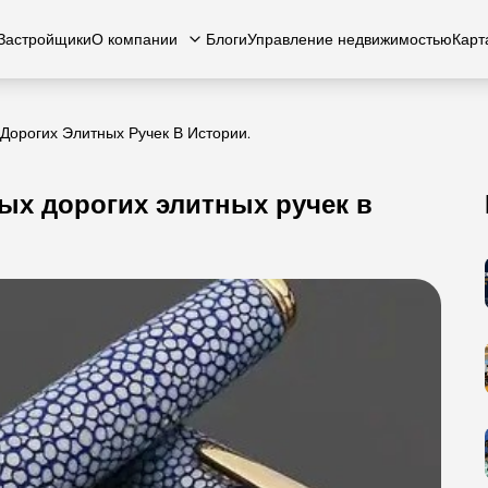
Застройщики
О компании
Блоги
Управление недвижимостью
Карт
Дорогих Элитных Ручек В Истории.
ых дорогих элитных ручек в
есь с нами
вартиры
Квартиры
Карьера
Виллы
Виллы
Часто задаваемые вопросы
Таунхаусы
Таунх