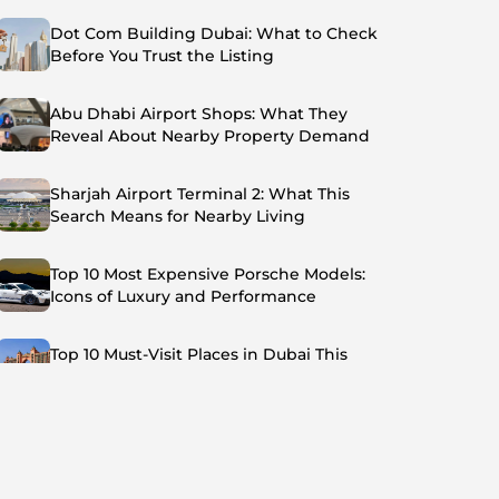
Dot Com Building Dubai: What to Check
Before You Trust the Listing
Abu Dhabi Airport Shops: What They
Reveal About Nearby Property Demand
Sharjah Airport Terminal 2: What This
Search Means for Nearby Living
Top 10 Most Expensive Porsche Models:
Icons of Luxury and Performance
Top 10 Must-Visit Places in Dubai This
Summer: Beat the Heat in Style
Top 7 Busiest Airports in the World: Hub of
Global Travel