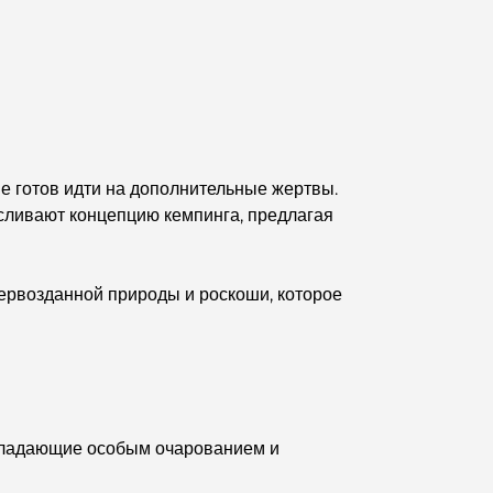
Дубае.
Дома, соответствующие принципам Васту:
практическое руководство по созданию баланса
и гармонии.
Лучшие компании по ландшафтному дизайну в
Дубае: преображение открытых пространств
е готов идти на дополнительные жертвы.
сливают концепцию кемпинга, предлагая
Лучшие компании по переездам в Дубае:
подробное руководство
первозданной природы и роскоши, которое
Палм Джебель Али против Палм Джумейра:
наглядное сравнение для грамотных
покупателей недвижимости.
Откройте для себя Moon Island Dubai: ваш
полный путеводитель.
бладающие особым очарованием и
Исследование исторических мест Дубая: