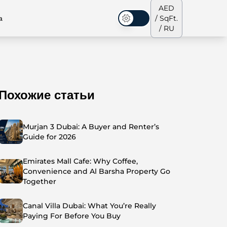
AED
а
/ SqFt.
Темная тема
/ RU
Похожие статьи
аусы
Наша команда
Пентхаусы
Пентхаусы
Murjan 3 Dubai: A Buyer and Renter’s
Guide for 2026
Emirates Mall Cafe: Why Coffee,
Convenience and Al Barsha Property Go
Together
Canal Villa Dubai: What You’re Really
Paying For Before You Buy