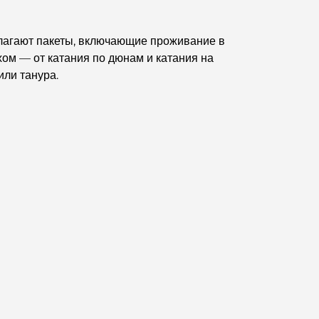
Мишлен: гастрономическое приключение.
длагают пакеты, включающие проживание в
Обзор ресторанов в Jumeirah Golf Estates:
кулинарный гид
хом — от катания по дюнам и катания на
или танура.
Dubai Horse Racing: Where Tradition Meets
Global Competition
Кафе на Палм-Джумейра: путеводитель по
лучшим кофейням и образу жизни на острове.
Как получить ипотеку в Дубае: Полное
руководство
Лучшие завтраки в Дубае: мои лучшие
рекомендации на 2026 год.
Генеральный план Тилал Аль Гаф: новый
стандарт интегрированного проживания в