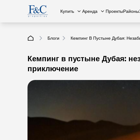
Купить
Аренда
Проекты
Районы
Блоги
Кемпинг В Пустыне Дубая: Неза
Кемпинг в пустыне Дубая: н
Вся недвижимость
О нас
Вся недвижимость
Свяжит
К
приключение