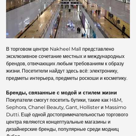
руководство для родителей
Лучшие школы рядом с Damac Hills 2: путеводитель
для семей
Лучшие индийские рестораны в Дубае: кулинарное
В торговом центре Nakheel Mall представлено
путешествие.
эксклюзивное сочетание местных и международных
брендов, отвечающих любым требованиям к образу
Откройте для себя прогулочную дорожку Палм-
Джумейра: прогулка среди роскоши и великолепных
жизни. Посетители найдут здесь всё: электронику,
видов.
предметы интерьера, предметы роскоши и косметику.
Лучшие районы Дубая для проживания с семьей:
Бренды, связанные с модой и стилем жизни
узнайте о самых выгодных вариантах.
Покупатели смогут посетить бутики, такие как H&M,
Sephora, Chanel Beauty, Gant, Hollister и Massimo
Пятизвездочные отели в Дубае: непревзойденная
Dutti. Ещё одной достопримечательностью торгового
роскошь для каждого путешественника.
центра являются концептуальные магазины и
дизайнерские бренды, популярные среди модниц
Чем заняться в центре Дубая: ваш подробный