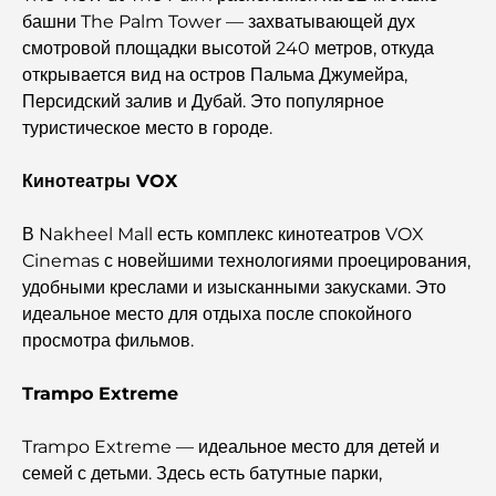
Торговые платформы в ОАЭ: руководство для
башни The Palm Tower — захватывающей дух
современных инвесторов
смотровой площадки высотой 240 метров, откуда
открывается вид на остров Пальма Джумейра,
Семейный пляжный клуб Дубай: где веселье
Персидский залив и Дубай. Это популярное
сочетается с отдыхом.
туристическое место в городе.
Лучшие школы с программой IB в Дубае: полное
Кинотеатры VOX
руководство для родителей
В Nakheel Mall есть комплекс кинотеатров VOX
Генеральный план развития района Dubai Hills:
Cinemas с новейшими технологиями проецирования,
концепция современной жизни в жилом комплексе.
удобными креслами и изысканными закусками. Это
идеальное место для отдыха после спокойного
Ресторан «Дубайская опера»: место, где изысканная
просмотра фильмов.
кухня встречается с культурой.
Trampo Extreme
Самые дорогие бренды костюмов, определяющие
понятие роскошного пошива.
Trampo Extreme — идеальное место для детей и
семей с детьми. Здесь есть батутные парки,
Рестораны на пляже J1: новое роскошное место для