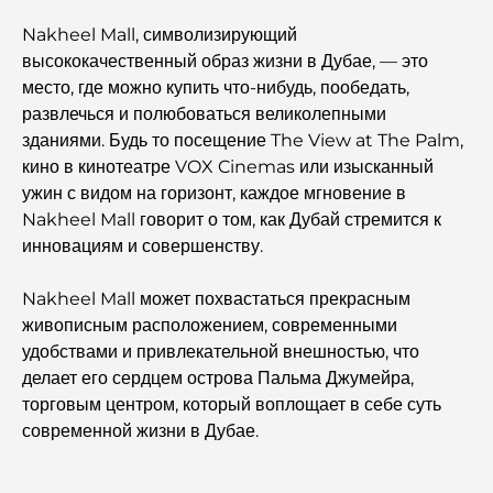
Nakheel Mall, символизирующий
Самые дорогие автомобили Tesla: инновации и
высококачественный образ жизни в Дубае, — это
производительность.
место, где можно купить что-нибудь, пообедать,
развлечься и полюбоваться великолепными
Рестораны «Аль-Васл»: самые известные заведения
зданиями. Будь то посещение The View at The Palm,
Дубая.
кино в кинотеатре VOX Cinemas или изысканный
ужин с видом на горизонт, каждое мгновение в
Nakheel Mall говорит о том, как Дубай стремится к
Топ-10 самых богатых стран мира
инновациям и совершенству.
Чем заняться с детьми в Дубае: полный семейный
Nakheel Mall может похвастаться прекрасным
путеводитель
живописным расположением, современными
удобствами и привлекательной внешностью, что
Лучшие пляжные курорты Дубая для роскошного
делает его сердцем острова Пальма Джумейра,
отдыха.
торговым центром, который воплощает в себе суть
современной жизни в Дубае.
Романтические места в Дубае для незабываемых
моментов