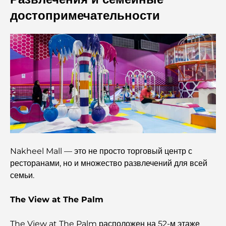
достопримечательности
Лучшие торговые центры Дубая для шопинга и
развлечений.
Чем заняться в DIFC: исследуйте самый динамичный
район Дубая.
Кредитные карты в ОАЭ: полное руководство по
разумным тратам
Больница в DIFC: Медицинское обслуживание
мирового класса в Дубае.
Nakheel Mall — это не просто торговый центр с
Фитнес-центры в DIFC: где фитнес сочетается с
ресторанами, но и множество развлечений для всей
деловым образом жизни.
семьи.
Самый редкий автомобиль в мире: автомобильные
The View at The Palm
легенды, неподвластные цене.
The View at The Palm расположен на 52-м этаже