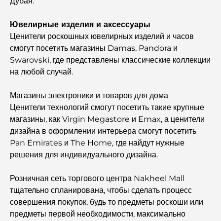
Дубая.
путеводитель
Ювелирные изделия и аксессуары
Лучший ифтар в Дубае: 7 лучших мест для
Ценители роскошных ювелирных изделий и часов
незабываемого рамаданского застолья.
смогут посетить магазины Damas, Pandora и
Swarovski, где представлены классические коллекции
Кафе в районе Business Bay: идеальное сочетание
на любой случай.
кофе и общения.
Магазины электроники и товаров для дома
Рестораны Дубая, отмеченные звездами Мишлен:
Ценители технологий смогут посетить такие крупные
гастрономическое приключение.
магазины, как Virgin Megastore и Emax, а ценители
дизайна в оформлении интерьера смогут посетить
Обзор ресторанов в Jumeirah Golf Estates:
Pan Emirates и The Home, где найдут нужные
кулинарный гид
решения для индивидуального дизайна.
Dubai Horse Racing: Where Tradition Meets
Розничная сеть торгового центра Nakheel Mall
Global Competition
тщательно спланирована, чтобы сделать процесс
совершения покупок, будь то предметы роскоши или
Кафе на Палм-Джумейра: путеводитель по лучшим
предметы первой необходимости, максимально
кофейням и образу жизни на острове.