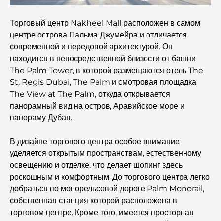
Лучшие подарки класса люкс для мужчин:
Торговый центр Nakheel Mall расположен в самом
продуманные и вневременные идеи для презентов.
центре острова Пальма Джумейра и отличается
современной и передовой архитектурой. Он
Школы рядом с Палм-Джумейра: подробное
находится в непосредственной близости от башни
руководство для семей
The Palm Tower, в которой размещаются отель The
St. Regis Dubai, The Palm и смотровая площадка
Лучшие отели в районе Business Bay, Дубай: ваш
The View at The Palm, откуда открывается
полный путеводитель
панорамный вид на остров, Аравийское море и
панораму Дубая.
Лучшие кофейни Дубая с прекрасным видом:
идеальное сочетание вкуса и пейзажа.
В дизайне торгового центра особое внимание
уделяется открытым пространствам, естественному
Рестораны с видом на Бурдж-аль-Араб: Изысканные
освещению и отделке, что делает шопинг здесь
рестораны в Дубае
роскошным и комфортным. До торгового центра легко
добраться по монорельсовой дороге Palm Monorail,
Пляжные клубы Палм-Джумейра: полный
собственная станция которой расположена в
путеводитель на 2026 год.
торговом центре. Кроме того, имеется просторная