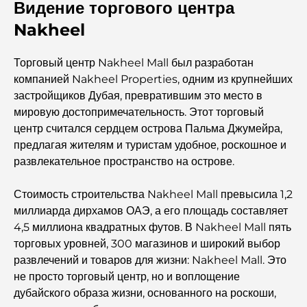
Видение торгового центра
Nakheel
Лучший отдых в Дубае: лучшие отели и курорты
Торговый центр Nakheel Mall был разработан
компанией Nakheel Properties, одним из крупнейших
Лучшие рестораны для делового обеда в DIFC
застройщиков Дубая, превратившим это место в
мировую достопримечательность. Этот торговый
центр считался сердцем острова Пальма Джумейра,
Самые дорогие бренды одежды в мире
предлагая жителям и туристам удобное, роскошное и
развлекательное пространство на острове.
Османская архитектура: богатое наследие искусства,
культуры и империи.
Стоимость строительства Nakheel Mall превысила 1,2
миллиарда дирхамов ОАЭ, а его площадь составляет
4,5 миллиона квадратных футов. В Nakheel Mall пять
Как выбрать финансового консультанта в Дубае?
торговых уровней, 300 магазинов и широкий выбор
развлечений и товаров для жизни: Nakheel Mall. Это
Самые дорогие частные самолеты: взгляд изнутри на
не просто торговый центр, но и воплощение
мир роскоши в авиации для миллиардеров.
дубайского образа жизни, основанного на роскоши,