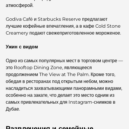
атмосферой.
Лучшие поля для гольфа чемпионского уровня в
Дубае
Godiva Café и Starbucks Reserve предлагают
лучшие кофейные впечатления, а в кафе Cold Stone
Прибрежные жилые комплексы в Дубае: роскошная
Creamery подают свежеприготовленное мороженое.
жизнь у моря.
Ужин с видом
Лучшие стейк-рестораны Дубая: путеводитель для
любителей мяса.
Одно из самых популярных мест в торговом центре —
это Rooftop Dining Zone, являющееся
Лучшие банки Дубая для экспатов: полное руководство
продолжением The View at The Palm. Кроме того,
по банковским услугам
обедая в ресторанах под открытым небом, можно
насладиться захватывающими панорамными видами,
Самая дорогая страна в мире: глобальный рейтинг
особенно на закате, что делает это место одним из
стоимости жизни
самых привлекательных для Instagram-снимков в
Дубае.
Путеводитель по фитнес-центрам Damac Hills:
лучшие варианты для занятий спортом в городе и его
окрестностях.
Развлечения и семейные