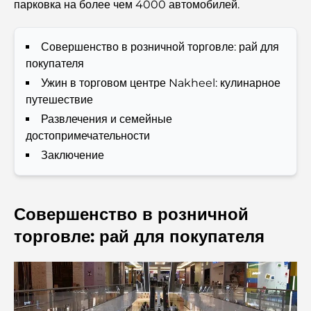
парковка на более чем 4000 автомобилей.
Итальянские рестораны в центре Дубая: вкус Италии в
самом сердце города
Совершенство в розничной торговле: рай для
Топ-7 тренажерных залов в районе Dubai Hills:
покупателя
фитнес на высшем уровне.
Ужин в торговом центре Nakheel: кулинарное
путешествие
Полное руководство по ресторанам высокой кухни на
Развлечения и семейные
Палм-Джумейра
достопримечательности
Заключение
Откройте для себя лучшие завтраки в районе
Business Bay, Дубай.
Государственные больницы Дубая: комплексное
Совершенство в розничной
медицинское обслуживание для всех.
торговле: рай для покупателя
Самый дорогой Lamborghini в истории: полный
список коллекционных экземпляров
Самая дорогая школа GEMS в Дубае: полное