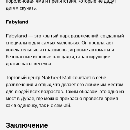
поролоновая яма и препятствия, которые не дадут
ужина в Дубае.
детям скучать.
Fabyland
Самые дорогие часы Rolex, когда-либо проданные.
Fabyland — это крытый парк развлечений, созданный
Детский сад в районе Dubai Hills: руководство для
специально для самых маленьких. Он предлагает
родителей
увлекательные аттракционы, игровые автоматы и
безопасные игровые площадки, гарантирующие
Лучшие кафе в центре Дубая: полный путеводитель
долгие часы веселья.
для любителей кофе.
Торговый центр Nakheel Mall сочетает в себе
Самые дорогие автомобили Mercedes, когда-либо
развлечения и отдых, что делает его любимым местом
созданные.
для людей всех возрастов. Таким образом, это одно из
мест в Дубае, где можно прекрасно провести время
Переезд в Дубай из Австралии: полное руководство по
как в одиночку, так и с семьей.
релокации.
Роскошное ночное сафари по пустыне в Дубае: отдых
Заключение
премиум-класса