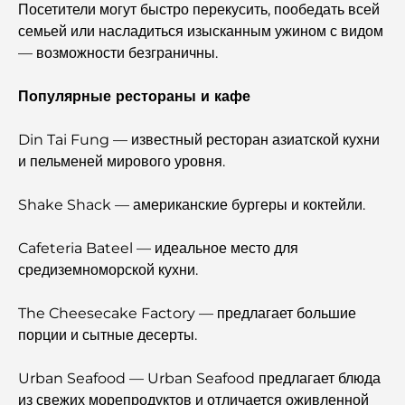
Посетители могут быстро перекусить, пообедать всей
семьей или насладиться изысканным ужином с видом
Палм Джебель Али против Палм Джумейра: наглядное
— возможности безграничны.
сравнение для грамотных покупателей недвижимости.
Популярные рестораны и кафе
Откройте для себя Moon Island Dubai: ваш полный
путеводитель.
Din Tai Fung — известный ресторан азиатской кухни
и пельменей мирового уровня.
Исследование исторических мест Дубая: путешествие
во времени.
Shake Shack — американские бургеры и коктейли.
7 лучших ресторанов в районе Dubai Creek Harbour,
Cafeteria Bateel — идеальное место для
где можно поужинать.
средиземноморской кухни.
Лучшие школы в районе Дубай Марина: путеводитель
The Cheesecake Factory — предлагает большие
для семей с детьми.
порции и сытные десерты.
Рестораны в районе Dubai Hills: лучшие места для
Urban Seafood — Urban Seafood предлагает блюда
ужина в этом быстро развивающемся районе.
из свежих морепродуктов и отличается оживленной