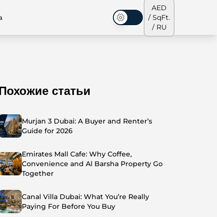
AED
а
/ SqFt.
Темная тема
/ RU
Похожие статьи
аусы
Наша команда
Пентхаусы
Пентхаусы
Murjan 3 Dubai: A Buyer and Renter’s
Guide for 2026
Emirates Mall Cafe: Why Coffee,
Convenience and Al Barsha Property Go
Together
Canal Villa Dubai: What You’re Really
Paying For Before You Buy