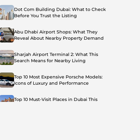
Dot Com Building Dubai: What to Check
Before You Trust the Listing
Abu Dhabi Airport Shops: What They
Reveal About Nearby Property Demand
Sharjah Airport Terminal 2: What This
Search Means for Nearby Living
Top 10 Most Expensive Porsche Models:
Icons of Luxury and Performance
Top 10 Must-Visit Places in Dubai This
Summer: Beat the Heat in Style
Top 7 Busiest Airports in the World: Hub of
Global Travel