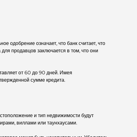
великолепных видов.
Лучшие районы Дубая для проживания с
семьей: узнайте о самых выгодных вариантах.
Пятизвездочные отели в Дубае:
е одобрение означает, что банк считает, что
непревзойденная роскошь для каждого
для продавцов заключается в том, что они
путешественника.
Чем заняться в центре Дубая: ваш подробный
тавляет от 60 до 90 дней. Имея
путеводитель
утвержденной сумме кредита.
Лучший ифтар в Дубае: 7 лучших мест для
незабываемого рамаданского застолья.
Кафе в районе Business Bay: идеальное
стоположение и тип недвижимости будут
сочетание кофе и общения.
ирами, виллами или таунхаусами.
Рестораны Дубая, отмеченные звездами