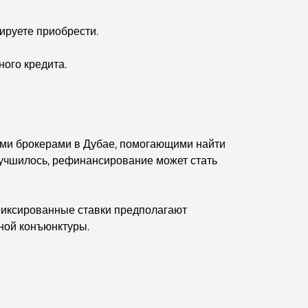
Business Bay, Дубай.
ируете приобрести.
Государственные больницы Дубая: комплексное
медицинское обслуживание для всех.
ного кредита.
Самый дорогой Lamborghini в истории:
полный список коллекционных экземпляров
ми брокерами в Дубае, помогающими найти
Самая дорогая школа GEMS в Дубае: полное
руководство для родителей
учшилось, рефинансирование может стать
Лучшие школы рядом с Damac Hills 2:
путеводитель для семей
Фиксированные ставки предполагают
ной конъюнктуры.
Лучшие индийские рестораны в Дубае:
кулинарное путешествие.
Откройте для себя прогулочную дорожку Палм-
Джумейра: прогулка среди роскоши и