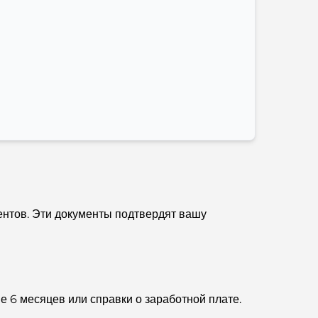
Лучшие кофейни Дубая с прекрасным видом:
идеальное сочетание вкуса и пейзажа.
Рестораны с видом на Бурдж-аль-Араб:
Изысканные рестораны в Дубае
Пляжные клубы Палм-Джумейра: полный
путеводитель на 2026 год.
Итальянские рестораны в центре Дубая: вкус
Италии в самом сердце города
Топ-7 тренажерных залов в районе Dubai Hills:
нтов. Эти документы подтвердят вашу
фитнес на высшем уровне.
Полное руководство по ресторанам высокой
кухни на Палм-Джумейра
е 6 месяцев или справки о заработной плате.
Откройте для себя лучшие завтраки в районе