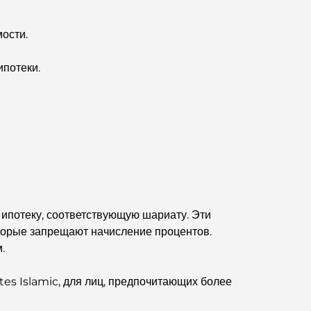
Дубае.
ости.
Дома, соответствующие принципам Васту:
практическое руководство по созданию баланса
и гармонии.
ипотеки.
Лучшие компании по ландшафтному дизайну в
Дубае: преображение открытых пространств
Лучшие компании по переездам в Дубае:
подробное руководство
Палм Джебель Али против Палм Джумейра:
наглядное сравнение для грамотных
 ипотеку, соответствующую шариату. Эти
покупателей недвижимости.
оторые запрещают начисление процентов.
.
Откройте для себя Moon Island Dubai: ваш
полный путеводитель.
es Islamic, для лиц, предпочитающих более
Исследование исторических мест Дубая: