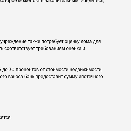
 которое может быть накопительным. Убедитесь,
Мишлен: гастрономическое приключение.
Обзор ресторанов в Jumeirah Golf Estates:
кулинарный гид
Dubai Horse Racing: Where Tradition Meets
чреждение также потребует оценку дома для
Global Competition
ть соответствует требованиям оценки и
Кафе на Палм-Джумейра: путеводитель по
лучшим кофейням и образу жизни на острове.
5 до 30 процентов от стоимости недвижимости,
ого взноса банк предоставит сумму ипотечного
Как получить ипотеку в Дубае: Полное
руководство
Лучшие завтраки в Дубае: мои лучшие
рекомендации на 2026 год.
ятся:
Генеральный план Тилал Аль Гаф: новый
стандарт интегрированного проживания в