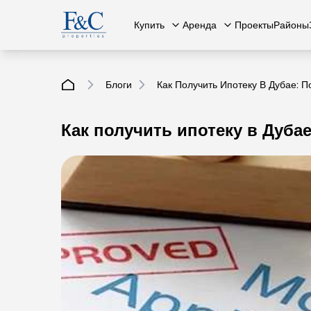
Купить
Аренда
Проекты
Районы
Блоги
Как Получить Ипотеку В Дубае: П
Как получить ипотеку в Дуба
Вся недвижимость
О нас
Вся недвижимость
Свяжит
К