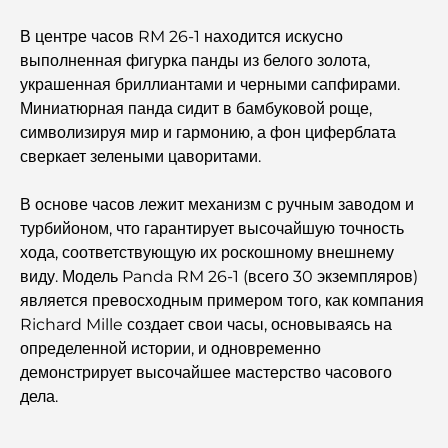
Рестораны «Аль-Васл»: самые известные заведения
В центре часов RM 26-1 находится искусно
Дубая.
выполненная фигурка панды из белого золота,
украшенная бриллиантами и черными сапфирами.
Топ-10 самых богатых стран мира
Миниатюрная панда сидит в бамбуковой роще,
символизируя мир и гармонию, а фон циферблата
сверкает зелеными цаворитами.
Чем заняться с детьми в Дубае: полный семейный
путеводитель
В основе часов лежит механизм с ручным заводом и
турбийоном, что гарантирует высочайшую точность
Лучшие пляжные курорты Дубая для роскошного
хода, соответствующую их роскошному внешнему
отдыха.
виду. Модель Panda RM 26-1 (всего 30 экземпляров)
является превосходным примером того, как компания
Романтические места в Дубае для незабываемых
Richard Mille создает свои часы, основываясь на
моментов
определенной истории, и одновременно
демонстрирует высочайшее мастерство часового
Лучший отдых в Дубае: лучшие отели и курорты
дела.