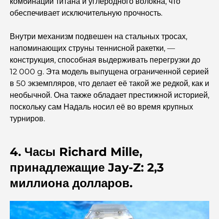
комбинации титана и углеродного волокна, что
жизнь у моря.
обеспечивает исключительную прочность.
Лучшие стейк-рестораны Дубая: путеводитель для
Внутри механизм подвешен на стальных тросах,
любителей мяса.
напоминающих струны теннисной ракетки, —
конструкция, способная выдерживать перегрузки до
Лучшие банки Дубая для экспатов: полное руководство
12 000 g. Эта модель выпущена ограниченной серией
по банковским услугам
в 50 экземпляров, что делает её такой же редкой, как и
необычной. Она также обладает престижной историей,
Самая дорогая страна в мире: глобальный рейтинг
поскольку сам Надаль носил её во время крупных
стоимости жизни
турниров.
Путеводитель по фитнес-центрам Damac Hills:
лучшие варианты для занятий спортом в городе и его
4. Часы Richard Mille,
окрестностях.
принадлежащие Jay-Z: 2,3
миллиона долларов.
Лучшие торговые центры Дубая для шопинга и
развлечений.
Чем заняться в DIFC: исследуйте самый динамичный