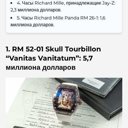
4. Часы Richard Mille, принадлежащие Jay-Z:
руководство для семей
2,3 миллиона долларов.
5. Часы Richard Mille Panda RM 26-1: 1,6
Лучшие отели в районе Business Bay, Дубай: ваш
миллиона долларов.
полный путеводитель
Лучшие кофейни Дубая с прекрасным видом:
идеальное сочетание вкуса и пейзажа.
1. RM 52-01 Skull Tourbillon
“Vanitas Vanitatum”: 5,7
Рестораны с видом на Бурдж-аль-Араб: Изысканные
миллиона долларов
рестораны в Дубае
Пляжные клубы Палм-Джумейра: полный
путеводитель на 2026 год.
Итальянские рестораны в центре Дубая: вкус Италии в
самом сердце города
Топ-7 тренажерных залов в районе Dubai Hills: