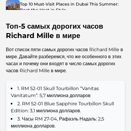
Top 10 Must-Visit Places in Dubai This Summer:
Beat the Heat in Style
Топ-5 самых дорогих часов
Top 7 Busiest Airports in the World: Hub of Global
Travel
Richard Mille в мире
Abu Dhabi vs Dubai: A Practical Comparison for
Вот список пяти самых дорогих часов Richard Mille в
Investors and Residents
мире. Давайте разберемся, что же особенного в этих
часах и почему они входят в число самых дорогих
Best Schools in Downtown Dubai: A Guide for
часов Richard Mille в мире.
Families
1. RM 52-01 Skull Tourbillon “Vanitas
Чем заняться летом в Дубае: подробное руководство
по спасению от жары
Vanitatum”: 5,7 миллиона долларов
2. RM 52-01 Blue Sapphire Tourbillon Skull
Лучшие подарки класса люкс для мужчин:
Edition: 3,1 миллиона долларов.
продуманные и вневременные идеи для презентов.
3. Часы RM 27-04, Рафаэль Надаль: 2,5
миллиона долларов.
Школы рядом с Палм-Джумейра: подробное