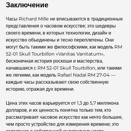
Заключение
Лучшие рестораны для делового обеда в DIFC
Часы Richard Mille не вписываются в традиционные
Самые дорогие бренды одежды в мире
представления о часовом искусстве; это шедевры
своего времени, в которых технологии, дизайн и
искусство объединены и тесно переплетены. Они
Османская архитектура: богатое наследие искусства,
могут быть такими же философскими, как модель RM
культуры и империи.
52-01 Skull Tourbillon «Vanitas Vanitatum»,
бесконечная история роскоши и мастерства,
Как выбрать финансового консультанта в Дубае?
начавшаяся с RM 52-01 Skull Tourbillon, или такими
же легкими, как модель Rafael Nadal RM 27-04 —
каждые часы рассказывают свою собственную
Самые дорогие частные самолеты: взгляд изнутри на
историю, отражая дух времени.
мир роскоши в авиации для миллиардеров.
Цена этих часов варьируется от 1,3 до 5,7 миллиона
Самые дорогие обручальные кольца в мире
долларов, и их ценность понятна только тем, кто
рассматривает часовое искусство как нечто большее,
чем просто устройство для измерения времени; это
Индийские школы в Дубае: подробное руководство для