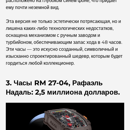
расположено на глубоком синем фоне, что придает
Лучшие завтраки в Дубае: мои лучшие рекомендации
ему почти неземной вид.
на 2026 год.
Эта версия не только эстетически потрясающая, но и
Генеральный план Тилал Аль Гаф: новый стандарт
лишена каких-либо технологических недостатков,
интегрированного проживания в Дубае.
оснащена механизмом с ручным заводом и
турбийоном, обеспечивающим запас хода в 48 часов.
Дома, соответствующие принципам Васту:
Эти часы — это искусно созданный, символичный и
практическое руководство по созданию баланса и
изысканно спроектированный шедевр, которым будет
гармонии.
гордиться любой коллекционер.
Лучшие компании по ландшафтному дизайну в Дубае:
преображение открытых пространств
3. Часы RM 27-04, Рафаэль
Надаль: 2,5 миллиона долларов.
Лучшие компании по переездам в Дубае: подробное
руководство
Палм Джебель Али против Палм Джумейра: наглядное
сравнение для грамотных покупателей недвижимости.