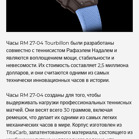
Откройте для себя Moon Island Dubai: ваш полный
путеводитель.
Исследование исторических мест Дубая: путешествие
во времени.
Часы RM 27-04 Tourbillon были разработаны
7 лучших ресторанов в районе Dubai Creek Harbour,
совместно с теннисистом Рафаэлем Надалем и
где можно поужинать.
являются воплощением мощи, стабильности и
невесомости. Их стоимость составляет 2,5 миллиона
Лучшие школы в районе Дубай Марина: путеводитель
долларов, и они считаются одними из самых
для семей с детьми.
технически инновационных часов в истории.
Рестораны в районе Dubai Hills: лучшие места для
Часы RM 27-04 созданы для того, чтобы
ужина в этом быстро развивающемся районе.
выдерживать нагрузки профессиональных теннисных
матчей. Они весят всего 30 граммов, включая
Лучшие поля для гольфа чемпионского уровня в
ремешок, что делает их одними из самых легких
Дубае
механических часов в мире. Корпус изготовлен из
TitaCarb, запатентованного материала, состоящего из
Прибрежные жилые комплексы в Дубае: роскошная