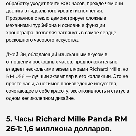
обработку уходит почти 800 часов, прежде чем они
достигают идеального уровня исполнения.
Лучшие школы с программой IB в Дубае: полное
Прозрачное стекло демонстрирует сложные
руководство для родителей
механизмы турбийона и основные функции
хронографа, позволяя заглянуть в самое сердце
Генеральный план развития района Dubai Hills:
роскошного часового искусства.
концепция современной жизни в жилом комплексе.
Джей-Зи, обладающий изысканным вкусом в
Ресторан «Дубайская опера»: место, где изысканная
отношении роскошных часов, предположительно
кухня встречается с культурой.
владеет несколькими экземплярами Richard Mille, но
RM 056 — лучший экземпляр в его коллекции. Это не
Самые дорогие бренды костюмов, определяющие
просто часы, а носимое произведение искусства,
понятие роскошного пошива.
сочетающее в себе красоту, эксклюзивность и статус в
одном великолепном дизайне.
Рестораны на пляже J1: новое роскошное место для
ужина в Дубае.
5. Часы Richard Mille Panda RM
26-1: 1,6 миллиона долларов.
Самые дорогие часы Rolex, когда-либо проданные.