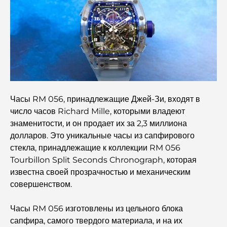
район Дубая.
Кредитные карты в ОАЭ: полное руководство по
разумным тратам
Больница в DIFC: Медицинское обслуживание
мирового класса в Дубае.
Часы RM 056, принадлежащие Джей-Зи, входят в
Фитнес-центры в DIFC: где фитнес сочетается с
число часов Richard Mille, которыми владеют
деловым образом жизни.
знаменитости, и он продает их за 2,3 миллиона
долларов. Это уникальные часы из сапфирового
Самый редкий автомобиль в мире: автомобильные
стекла, принадлежащие к коллекции RM 056
легенды, неподвластные цене.
Tourbillon Split Seconds Chronograph, которая
известна своей прозрачностью и механическим
Торговые платформы в ОАЭ: руководство для
совершенством.
современных инвесторов
Часы RM 056 изготовлены из цельного блока
Семейный пляжный клуб Дубай: где веселье
сапфира, самого твердого материала, и на их
сочетается с отдыхом.