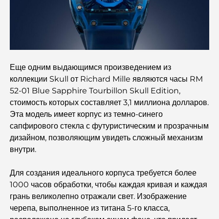
Кафе в районе Business Bay: идеальное сочетание
кофе и общения.
Рестораны Дубая, отмеченные звездами Мишлен:
гастрономическое приключение.
Еще одним выдающимся произведением из
коллекции Skull от Richard Mille являются часы RM
Обзор ресторанов в Jumeirah Golf Estates:
52-01 Blue Sapphire Tourbillon Skull Edition,
кулинарный гид
стоимость которых составляет 3,1 миллиона долларов.
Эта модель имеет корпус из темно-синего
Dubai Horse Racing: Where Tradition Meets
сапфирового стекла с футуристическим и прозрачным
Global Competition
дизайном, позволяющим увидеть сложный механизм
внутри.
Кафе на Палм-Джумейра: путеводитель по лучшим
кофейням и образу жизни на острове.
Для создания идеального корпуса требуется более
1000 часов обработки, чтобы каждая кривая и каждая
грань великолепно отражали свет. Изображение
Как получить ипотеку в Дубае: Полное руководство
черепа, выполненное из титана 5-го класса,