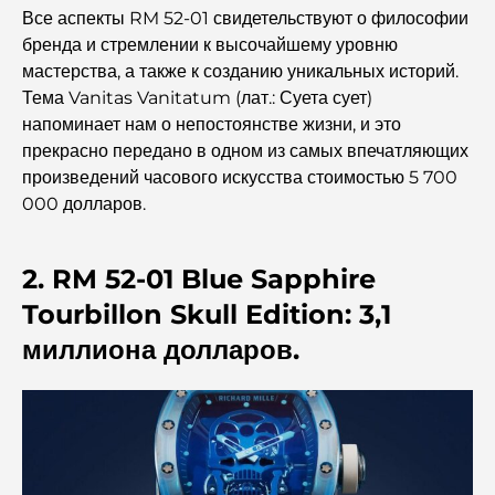
Все аспекты RM 52-01 свидетельствуют о философии
Лучшие индийские рестораны в Дубае: кулинарное
бренда и стремлении к высочайшему уровню
путешествие.
мастерства, а также к созданию уникальных историй.
Тема Vanitas Vanitatum (лат.: Суета сует)
Откройте для себя прогулочную дорожку Палм-
напоминает нам о непостоянстве жизни, и это
Джумейра: прогулка среди роскоши и великолепных
прекрасно передано в одном из самых впечатляющих
видов.
произведений часового искусства стоимостью 5 700
000 долларов.
Лучшие районы Дубая для проживания с семьей:
узнайте о самых выгодных вариантах.
2. RM 52-01 Blue Sapphire
Пятизвездочные отели в Дубае: непревзойденная
Tourbillon Skull Edition: 3,1
роскошь для каждого путешественника.
миллиона долларов.
Чем заняться в центре Дубая: ваш подробный
путеводитель
Лучший ифтар в Дубае: 7 лучших мест для
незабываемого рамаданского застолья.