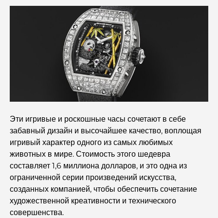
Детский сад в районе Dubai Hills: руководство для
родителей
Лучшие кафе в центре Дубая: полный путеводитель
для любителей кофе.
Самые дорогие автомобили Mercedes, когда-либо
созданные.
Эти игривые и роскошные часы сочетают в себе
Переезд в Дубай из Австралии: полное руководство по
забавный дизайн и высочайшее качество, воплощая
релокации.
игривый характер одного из самых любимых
животных в мире. Стоимость этого шедевра
Роскошное ночное сафари по пустыне в Дубае: отдых
составляет 1,6 миллиона долларов, и это одна из
премиум-класса
ограниченной серии произведений искусства,
созданных компанией, чтобы обеспечить сочетание
Самые дорогие автомобили Tesla: инновации и
художественной креативности и технического
производительность.
совершенства.