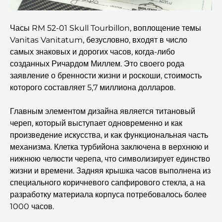
фитнес на высшем уровне.
Полное руководство по ресторанам высокой кухни на
Часы RM 52-01 Skull Tourbillon, воплощение темы
Палм-Джумейра
Vanitas Vanitatum, безусловно, входят в число
самых знаковых и дорогих часов, когда-либо
Откройте для себя лучшие завтраки в районе
созданных Ричардом Миллем. Это своего рода
Business Bay, Дубай.
заявление о бренности жизни и роскоши, стоимость
которого составляет 5,7 миллиона долларов.
Государственные больницы Дубая: комплексное
медицинское обслуживание для всех.
Главным элементом дизайна является титановый
череп, который выступает одновременно и как
Самый дорогой Lamborghini в истории: полный
произведение искусства, и как функциональная часть
список коллекционных экземпляров
механизма. Клетка турбийона заключена в верхнюю и
нижнюю челюсти черепа, что символизирует единство
Самая дорогая школа GEMS в Дубае: полное
жизни и времени. Задняя крышка часов выполнена из
руководство для родителей
специального коричневого сапфирового стекла, а на
разработку материала корпуса потребовалось более
Лучшие школы рядом с Damac Hills 2: путеводитель
1000 часов.
для семей