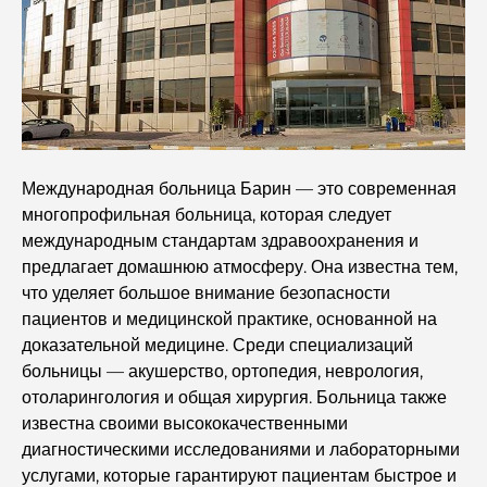
Откройте для себя прогулочную дорожку Палм-
Джумейра: прогулка среди роскоши и великолепных
видов.
Лучшие районы Дубая для проживания с семьей:
узнайте о самых выгодных вариантах.
Международная больница Барин — это современная
Пятизвездочные отели в Дубае: непревзойденная
многопрофильная больница, которая следует
роскошь для каждого путешественника.
международным стандартам здравоохранения и
предлагает домашнюю атмосферу. Она известна тем,
Чем заняться в центре Дубая: ваш подробный
что уделяет большое внимание безопасности
путеводитель
пациентов и медицинской практике, основанной на
доказательной медицине. Среди специализаций
Лучший ифтар в Дубае: 7 лучших мест для
больницы — акушерство, ортопедия, неврология,
незабываемого рамаданского застолья.
отоларингология и общая хирургия. Больница также
известна своими высококачественными
Кафе в районе Business Bay: идеальное сочетание
диагностическими исследованиями и лабораторными
кофе и общения.
услугами, которые гарантируют пациентам быстрое и