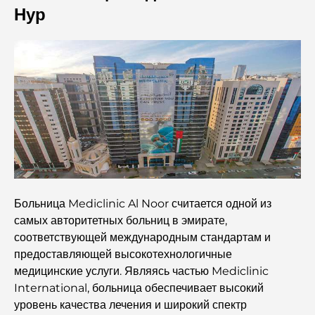
Нур
Генеральный план развития района Dubai Hills:
концепция современной жизни в жилом комплексе.
Ресторан «Дубайская опера»: место, где изысканная
кухня встречается с культурой.
Самые дорогие бренды костюмов, определяющие
понятие роскошного пошива.
Рестораны на пляже J1: новое роскошное место для
ужина в Дубае.
Больница Mediclinic Al Noor считается одной из
самых авторитетных больниц в эмирате,
Самые дорогие часы Rolex, когда-либо проданные.
соответствующей международным стандартам и
предоставляющей высокотехнологичные
медицинские услуги. Являясь частью Mediclinic
Детский сад в районе Dubai Hills: руководство для
International, больница обеспечивает высокий
родителей
уровень качества лечения и широкий спектр