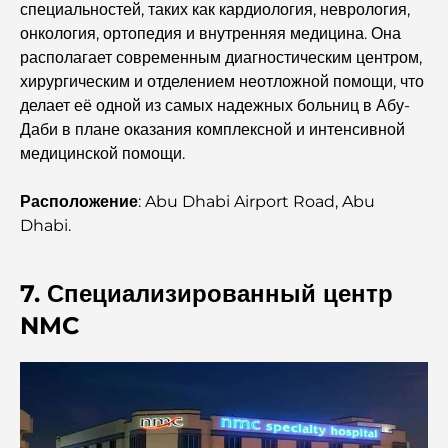
специальностей, таких как кардиология, неврология,
Лучшие кафе в центре Дубая: полный путеводитель
онкология, ортопедия и внутренняя медицина. Она
для любителей кофе.
располагает современным диагностическим центром,
хирургическим и отделением неотложной помощи, что
Самые дорогие автомобили Mercedes, когда-либо
делает её одной из самых надежных больниц в Абу-
созданные.
Даби в плане оказания комплексной и интенсивной
медицинской помощи.
Переезд в Дубай из Австралии: полное руководство по
релокации.
Расположение
: Abu Dhabi Airport Road, Abu
Dhabi.
Роскошное ночное сафари по пустыне в Дубае: отдых
премиум-класса
7. Специализированный центр
Самые дорогие автомобили Tesla: инновации и
NMC
производительность.
Рестораны «Аль-Васл»: самые известные заведения
Дубая.