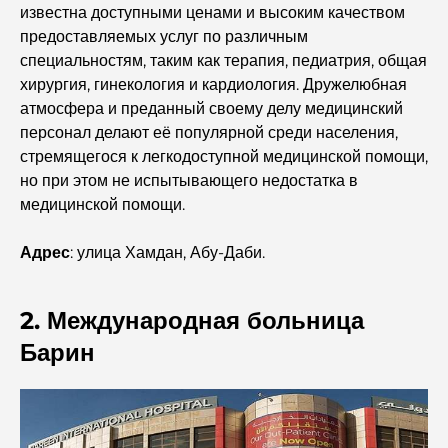
известна доступными ценами и высоким качеством
предоставляемых услуг по различным
Откройте для себя лучшие завтраки в районе
Business Bay, Дубай.
специальностям, таким как терапия, педиатрия, общая
хирургия, гинекология и кардиология. Дружелюбная
атмосфера и преданный своему делу медицинский
Государственные больницы Дубая: комплексное
медицинское обслуживание для всех.
персонал делают её популярной среди населения,
стремящегося к легкодоступной медицинской помощи,
но при этом не испытывающего недостатка в
Самый дорогой Lamborghini в истории: полный
список коллекционных экземпляров
медицинской помощи.
Адрес
: улица Хамдан, Абу-Даби.
Самая дорогая школа GEMS в Дубае: полное
руководство для родителей
2. Международная больница
Лучшие школы рядом с Damac Hills 2: путеводитель
для семей
Барин
Лучшие индийские рестораны в Дубае: кулинарное
путешествие.