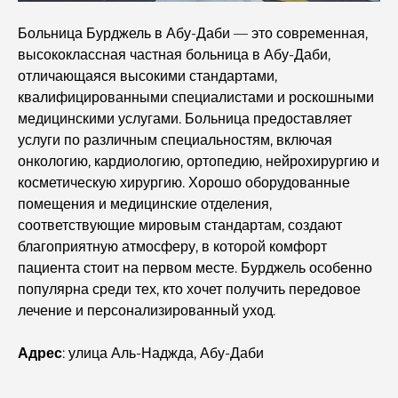
арендаторов и арендодателей
Больница Бурджель в Абу-Даби — это современная,
высококлассная частная больница в Абу-Даби,
Международные банки в Дубае: ваш полный
отличающаяся высокими стандартами,
путеводитель по глобальному банкингу
квалифицированными специалистами и роскошными
медицинскими услугами. Больница предоставляет
Бары в центре Дубая: полный гид по самым стильным
услуги по различным специальностям, включая
местам города
онкологию, кардиологию, ортопедию, нейрохирургию и
косметическую хирургию. Хорошо оборудованные
Самый большой супермаркет в Дубае: полное
помещения и медицинские отделения,
руководство
соответствующие мировым стандартам, создают
благоприятную атмосферу, в которой комфорт
Полное руководство по индексу платы за
пациента стоит на первом месте. Бурджель особенно
обслуживание в Дубае
популярна среди тех, кто хочет получить передовое
лечение и персонализированный уход.
Лучшие спортивные клубы Дубая: где фитнес
встречается со стилем жизни
Адрес
: улица Аль-Наджда, Абу-Даби
Роскошный тренажерный зал в Дубае: откройте для
себя самые эксклюзивные фитнес-центры города