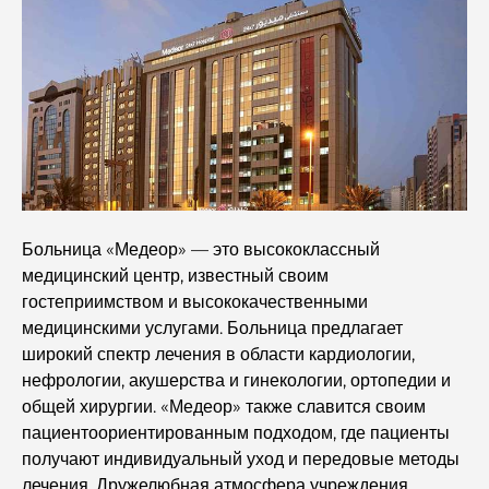
Лучшие места для бесплатного посещения в Абу-Даби
Рынок недвижимости Дубая и Абу-Даби: сравнение
рынков элитной недвижимости
Лучшие роскошные электромобили: переосмысление
современного вождения
Больница «Медеор» — это высококлассный
Изучение самых дорогих часовых брендов по всему
медицинский центр, известный своим
миру.
гостеприимством и высококачественными
медицинскими услугами. Больница предлагает
Самые дорогие районы Дубая для роскошного
широкий спектр лечения в области кардиологии,
проживания
нефрологии, акушерства и гинекологии, ортопедии и
общей хирургии. «Медеор» также славится своим
Ведущие мировые знаменитости, проживающие в
пациентоориентированным подходом, где пациенты
Дубае
получают индивидуальный уход и передовые методы
лечения. Дружелюбная атмосфера учреждения