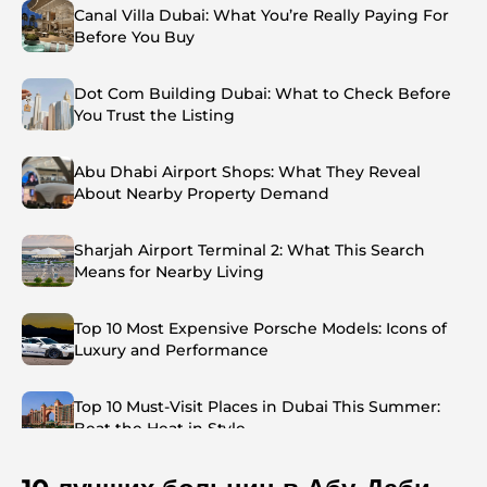
Canal Villa Dubai: What You’re Really Paying For
Before You Buy
Dot Com Building Dubai: What to Check Before
You Trust the Listing
Abu Dhabi Airport Shops: What They Reveal
About Nearby Property Demand
Sharjah Airport Terminal 2: What This Search
Means for Nearby Living
Top 10 Most Expensive Porsche Models: Icons of
Luxury and Performance
Top 10 Must-Visit Places in Dubai This Summer:
Beat the Heat in Style
Top 7 Busiest Airports in the World: Hub of Global