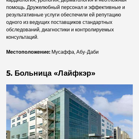
любителей мяса.
помощь. Дружелюбный персонал и эффективные и
результативные услуги обеспечили ей репутацию
Лучшие банки Дубая для экспатов: полное руководство
одного из ведущих поставщиков стандартных
по банковским услугам
обследований, диагностики и контролируемых
консультаций.
Самая дорогая страна в мире: глобальный рейтинг
стоимости жизни
Местоположение:
Мусаффа, Абу-Даби
Путеводитель по фитнес-центрам Damac Hills:
лучшие варианты для занятий спортом в городе и его
5. Больница «Лайфкэр»
окрестностях.
Лучшие торговые центры Дубая для шопинга и
развлечений.
Чем заняться в DIFC: исследуйте самый динамичный
район Дубая.
Кредитные карты в ОАЭ: полное руководство по
разумным тратам