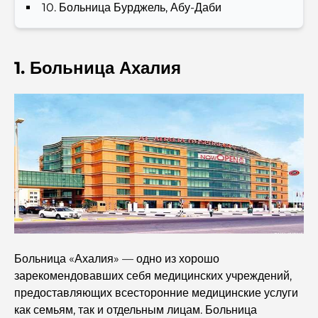
полный путеводитель
10. Больница Бурджель, Абу-Даби
Лучшие кофейни Дубая с прекрасным видом:
идеальное сочетание вкуса и пейзажа.
1. Больница Ахалия
Рестораны с видом на Бурдж-аль-Араб: Изысканные
рестораны в Дубае
Пляжные клубы Палм-Джумейра: полный
путеводитель на 2026 год.
Итальянские рестораны в центре Дубая: вкус Италии в
самом сердце города
Топ-7 тренажерных залов в районе Dubai Hills:
фитнес на высшем уровне.
Больница «Ахалия» — одно из хорошо
зарекомендовавших себя медицинских учреждений,
предоставляющих всесторонние медицинские услуги
Полное руководство по ресторанам высокой кухни на
Палм-Джумейра
как семьям, так и отдельным лицам. Больница