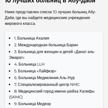
10 лучших больниц в Абу-Даби
Travel
Ниже представлен список 10 лучших больниц Абу-
Abu Dhabi vs Dubai: A Practical Comparison for
Даби, где вы найдете медицинские учреждения
Investors and Residents
мирового класса.
Best Schools in Downtown Dubai: A Guide for
1. Больница Ахалия
Families
2. Международная больница Барин
3. Больница для женщин и детей «Данат аль-
Чем заняться летом в Дубае: подробное руководство
по спасению от жары
Эмарат»
4. Больница LLH
Лучшие подарки класса люкс для мужчин:
5. Больница «Лайфкэр»
продуманные и вневременные идеи для презентов.
6. Больница Медиклиник Аль-Нур
7. Специализированный центр NMC
Школы рядом с Палм-Джумейра: подробное
8. Медицинский город имени шейха Халифы
руководство для семей
(SKMC)
9. Больница Медеор
Лучшие отели в районе Business Bay, Дубай: ваш