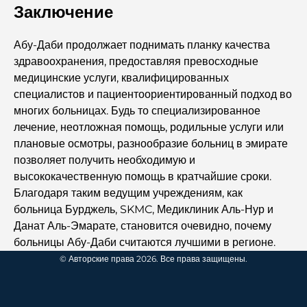
Заключение
Самые дорогие пентхаусы в Дубае
Абу-Даби продолжает поднимать планку качества
здравоохранения, предоставляя превосходные
медицинские услуги, квалифицированных
Самые дорогие гольф-клубы в Дубае: руководство для
специалистов и пациентоориентированный подход во
любителей гольфа класса люкс
многих больницах. Будь то специализированное
лечение, неотложная помощь, родильные услуги или
Переезд в Дубай из Канады: полное руководство по
плановые осмотры, разнообразие больниц в эмирате
переезду
позволяет получить необходимую и
высококачественную помощь в кратчайшие сроки.
Лучшие школы в DIFC: руководство для родителей в
Благодаря таким ведущим учреждениям, как
Дубае
больница Бурджель, SKMC, Медиклиник Аль-Нур и
Данат Аль-Эмарате, становится очевидно, почему
Проекты Захи Хадид: взгляд на ее самые знаковые
больницы Абу-Даби считаются лучшими в регионе.
архитектурные работы
© Авторские права 2026. Все права защищены.
Лучшие курорты Дубая: роскошные варианты отдыха
для каждого путешественника