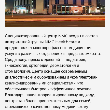
Топ-10 самых богатых стран мира
Чем заняться с детьми в Дубае: полный семейный
путеводитель
Лучшие пляжные курорты Дубая для роскошного
Специализированный центр NMC входит в состав
отдыха.
авторитетной группы NMC Healthcare и
предоставляет многопрофильные медицинские
Романтические места в Дубае для незабываемых
услуги в различных отделениях в пределах эмирата.
моментов
Среди популярных отделений — педиатрия,
гинекология, ортопедия, дерматология и
стоматология. Центр оснащен современным
Лучший отдых в Дубае: лучшие отели и курорты
диагностическим оборудованием и укомплектован
квалифицированными специалистами, что
обеспечивает быстрое и эффективное лечение.
Лучшие рестораны для делового обеда в DIFC
Благодаря пациентоориентированному подходу,
центр стал более привлекательным для семей,
стремящихся к качественному медицинскому
Самые дорогие бренды одежды в мире