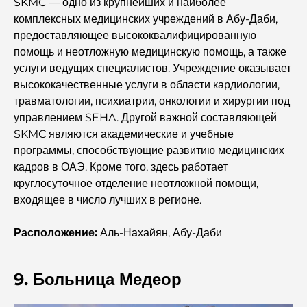
SKMC — одно из крупнейших и наиболее
комплексных медицинских учреждений в Абу-Даби,
Школы Абу-Даби: Полное руководство по лучшим
предоставляющее высококвалифицированную
школам столицы
помощь и неотложную медицинскую помощь, а также
услуги ведущих специалистов. Учреждение оказывает
Restaurants in Abu Dhabi: A Tasty Tour of the
высококачественные услуги в области кардиологии,
Capital
травматологии, психиатрии, онкологии и хирургии под
управлением SEHA. Другой важной составляющей
Фитнес-центры в Абу-Даби: ваш путеводитель по
SKMC являются академические и учебные
лучшим местам для занятий спортом в городе.
программы, способствующие развитию медицинских
кадров в ОАЭ. Кроме того, здесь работает
Malls in Abu Dhabi: Your Guide to the City’s Best
круглосуточное отделение неотложной помощи,
Shopping Spots
входящее в число лучших в регионе.
Расположение:
Аль-Нахайян, Абу-Даби
Лучшие пляжи Абу-Даби для идеального отдыха.
Лучшие острова Абу-Даби, которые вы обязательно
9. Больница Медеор
должны посетить