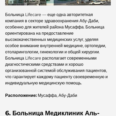
Больница в DIFC: Медицинское обслуживание
Больница Lifecare — еще одна авторитетная
мирового класса в Дубае.
компания в секторе здравоохранения Абу-Даби,
особенно для жителей района Мусаффа. Больница
Фитнес-центры в DIFC: где фитнес сочетается с
ориентирована на предоставление
деловым образом жизни.
высококачественных медицинских услуг, уделяя
особое внимание внутренней медицине, ортопедии,
Самый редкий автомобиль в мире: автомобильные
отоларингологии, гинекологии и общей хирургии.
легенды, неподвластные цене.
Больница Lifecare располагает современными
диагностическими средствами и хорошо
Торговые платформы в ОАЭ: руководство для
организованной системой обслуживания пациентов,
современных инвесторов
что гарантирует каждому пациенту своевременную и
индивидуальную медицинскую помощь.
Семейный пляжный клуб Дубай: где веселье
сочетается с отдыхом.
Расположение:
Мусаффа, Абу-Даби
Лучшие школы с программой IB в Дубае: полное
руководство для родителей
6. Больница Медиклиник Аль-