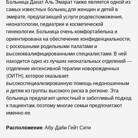
Генеральный план Тилал Аль Гаф: новый стандарт
Больница Данат Аль Эмарат также является одной из
интегрированного проживания в Дубае.
самых известных больниц для женщин и детей в
эмирате, предлагающей услуги родовспоможения,
Дома, соответствующие принципам Васту:
неонатологии, педиатрии и косметической
практическое руководство по созданию баланса и
гинекологии. Больница очень комфортабельна и
гармонии.
ориентирована на обеспечение конфиденциальности,
с роскошными родильными палатами и
Лучшие компании по ландшафтному дизайну в Дубае:
высококвалифицированными специалистами. В ней
преображение открытых пространств
находится одно из лучших неонатальных отделений —
отделение интенсивной терапии новорожденных
Лучшие компании по переездам в Дубае: подробное
(ОИТН), которое оказывает
руководство
высокоспециализированную помощь недоношенным
и детям из группы высокого риска в регионе. Эта
Палм Джебель Али против Палм Джумейра: наглядное
больница предлагает целостный и заботливый подход
сравнение для грамотных покупателей недвижимости.
к пациентам, поэтому многие семьи предпочитают
именно ее.
Откройте для себя Moon Island Dubai: ваш полный
путеводитель.
Расположение
: Абу-Даби Гейт Сити
Исследование исторических мест Дубая: путешествие