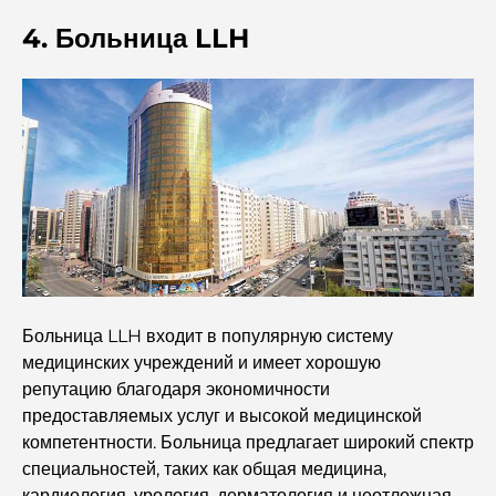
во времени.
4. Больница LLH
7 лучших ресторанов в районе Dubai Creek Harbour,
где можно поужинать.
Лучшие школы в районе Дубай Марина: путеводитель
для семей с детьми.
Рестораны в районе Dubai Hills: лучшие места для
ужина в этом быстро развивающемся районе.
Лучшие поля для гольфа чемпионского уровня в
Больница LLH входит в популярную систему
Дубае
медицинских учреждений и имеет хорошую
репутацию благодаря экономичности
Прибрежные жилые комплексы в Дубае: роскошная
предоставляемых услуг и высокой медицинской
жизнь у моря.
компетентности. Больница предлагает широкий спектр
специальностей, таких как общая медицина,
Лучшие стейк-рестораны Дубая: путеводитель для
кардиология, урология, дерматология и неотложная