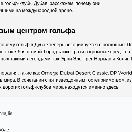
ие гольф-клубы Дубая, расскажем, почему они
учшими на международной арене.
овым центром гольфа
, почему гольф в Дубае теперь ассоциируется с роскошью. П
но с октября по май. Город также тратит огромные средства
ных такими легендами, как Эрни Элс, Грег Норман и Колин
ования, такие как Omega Dubai Desert Classic, DP Worl
 мира. В сочетании с пятизвездочным гостеприимством, и
 дорогих гольф-клубов мира находятся именно здесь.
Majlis
убае