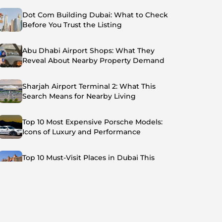
Dot Com Building Dubai: What to Check
Before You Trust the Listing
Abu Dhabi Airport Shops: What They
Reveal About Nearby Property Demand
Sharjah Airport Terminal 2: What This
Search Means for Nearby Living
Top 10 Most Expensive Porsche Models:
Icons of Luxury and Performance
Top 10 Must-Visit Places in Dubai This
Summer: Beat the Heat in Style
Top 7 Busiest Airports in the World: Hub of
Global Travel