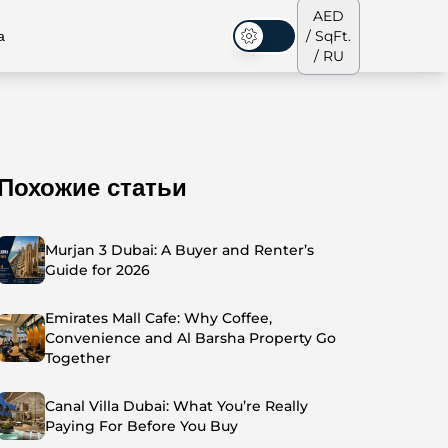
AED
а
/ SqFt.
Темная тема
/ RU
Похожие статьи
аусы
Наша команда
Пентхаусы
Пентхаусы
Murjan 3 Dubai: A Buyer and Renter’s
Guide for 2026
Emirates Mall Cafe: Why Coffee,
Convenience and Al Barsha Property Go
Together
Canal Villa Dubai: What You’re Really
Paying For Before You Buy