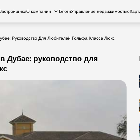
Застройщики
О компании
Блоги
Управление недвижимостью
Карт
убае: Руководство Для Любителей Гольфа Класса Люкс
в Дубае: руководство для
есь с нами
вартиры
Квартиры
Карьера
Виллы
Виллы
Часто задаваемые вопросы
Таунхаусы
Таунх
кс