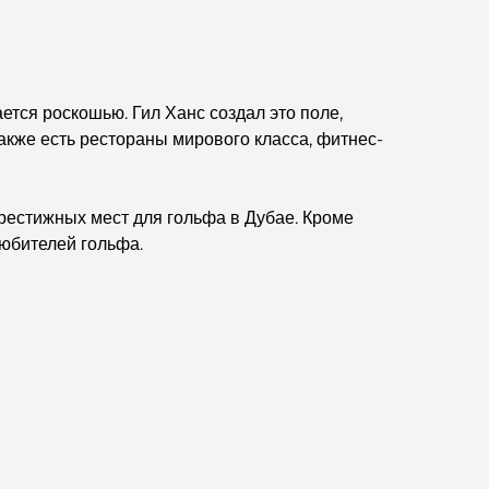
Дубае.
Дома, соответствующие принципам Васту:
практическое руководство по созданию баланса
и гармонии.
тся роскошью. Гил Ханс создал это поле,
кже есть рестораны мирового класса, фитнес-
Лучшие компании по ландшафтному дизайну в
Дубае: преображение открытых пространств
престижных мест для гольфа в Дубае. Кроме
Лучшие компании по переездам в Дубае:
любителей гольфа.
подробное руководство
Палм Джебель Али против Палм Джумейра:
наглядное сравнение для грамотных
покупателей недвижимости.
Откройте для себя Moon Island Dubai: ваш
полный путеводитель.
Исследование исторических мест Дубая: