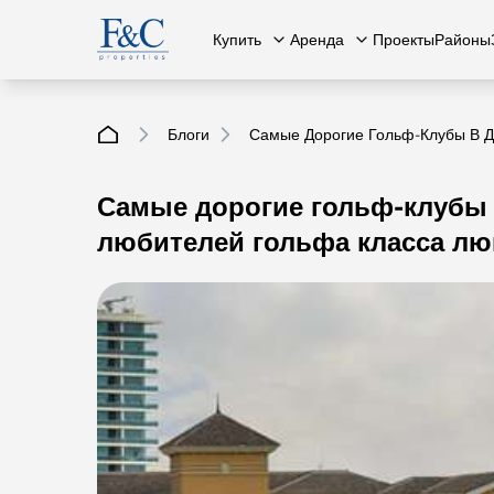
Купить
Аренда
Проекты
Районы
Блоги
Самые Дорогие Гольф-Клубы В Д
Самые дорогие гольф-клубы 
Вся недвижимость
О нас
Вся недвижимость
Свяжит
К
любителей гольфа класса лю