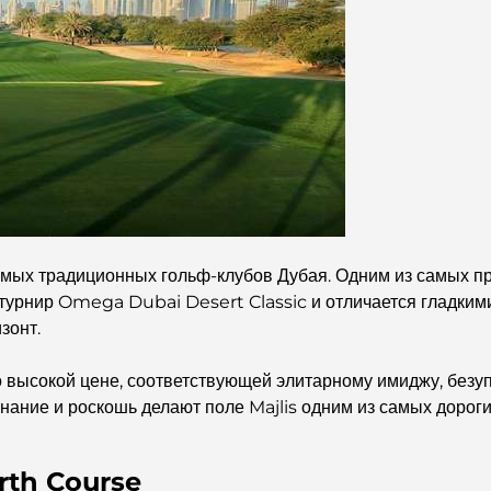
амых традиционных гольф-клубов Дубая. Одним из самых п
о турнир Omega Dubai Desert Classic и отличается гладки
зонт.
о высокой цене, соответствующей элитарному имиджу, безу
нание и роскошь делают поле Majlis одним из самых дороги
arth Course