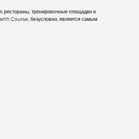
Мишлен: гастрономическое приключение.
я, рестораны, тренировочные площадки и
Обзор ресторанов в Jumeirah Golf Estates:
rth Course, безусловно, является самым
кулинарный гид
Dubai Horse Racing: Where Tradition Meets
Global Competition
Кафе на Палм-Джумейра: путеводитель по
лучшим кофейням и образу жизни на острове.
Как получить ипотеку в Дубае: Полное
руководство
Лучшие завтраки в Дубае: мои лучшие
рекомендации на 2026 год.
Генеральный план Тилал Аль Гаф: новый
стандарт интегрированного проживания в