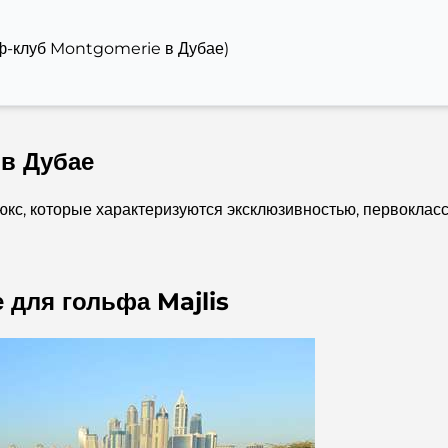
ьф-клуб Montgomerie в Дубае)
в Дубае
кс, которые характеризуются эксклюзивностью, первокла
е для гольфа Majlis