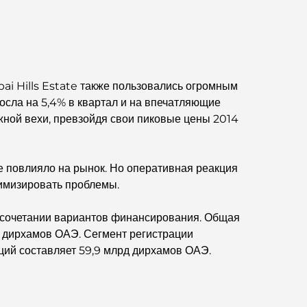
Business Bay, Дубай.
Государственные больницы Дубая: комплексное
медицинское обслуживание для всех.
ai Hills Estate также пользовались огромным
Самый дорогой Lamborghini в истории:
осла на 5,4% в квартал и на впечатляющие
полный список коллекционных экземпляров
ажной вехи, превзойдя свои пиковые цены 2014
Самая дорогая школа GEMS в Дубае: полное
руководство для родителей
е повлияло на рынок. Но оперативная реакция
нимизировать проблемы.
Лучшие школы рядом с Damac Hills 2:
путеводитель для семей
м сочетании вариантов финансирования. Общая
д дирхамов ОАЭ. Сегмент регистрации
Лучшие индийские рестораны в Дубае:
ций составляет 59,9 млрд дирхамов ОАЭ.
кулинарное путешествие.
Откройте для себя прогулочную дорожку Палм-
Джумейра: прогулка среди роскоши и