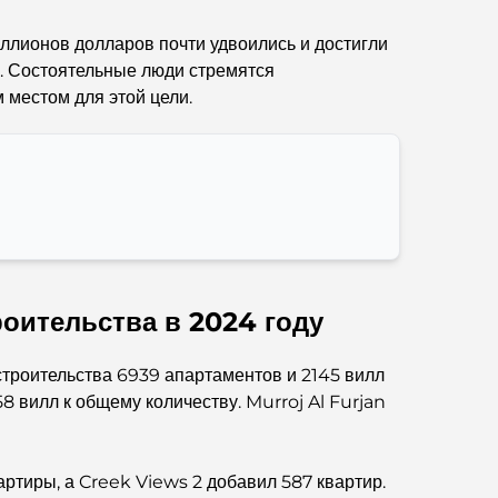
Лучшие кофейни Дубая с прекрасным видом:
идеальное сочетание вкуса и пейзажа.
ллионов долларов почти удвоились и достигли
а. Состоятельные люди стремятся
Рестораны с видом на Бурдж-аль-Араб:
 местом для этой цели.
Изысканные рестораны в Дубае
Пляжные клубы Палм-Джумейра: полный
путеводитель на 2026 год.
Итальянские рестораны в центре Дубая: вкус
Италии в самом сердце города
оительства в 2024 году
Топ-7 тренажерных залов в районе Dubai Hills:
фитнес на высшем уровне.
троительства 6939 апартаментов и 2145 вилл
58 вилл к общему количеству. Murroj Al Furjan
Полное руководство по ресторанам высокой
кухни на Палм-Джумейра
ртиры, а Creek Views 2 добавил 587 квартир.
Откройте для себя лучшие завтраки в районе