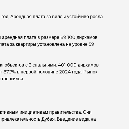
великолепных видов.
 год. Арендная плата за виллы устойчиво росла
Лучшие районы Дубая для проживания с
семьей: узнайте о самых выгодных вариантах.
я арендная плата в размере 89 100 дирхамов
Пятизвездочные отели в Дубае:
непревзойденная роскошь для каждого
а за квартиры установлена ​​на уровне 59
путешественника.
Чем заняться в центре Дубая: ваш подробный
я объектов с 3 спальнями. 401 000 дирхамов
путеводитель
г 87,7% в первой половине 2024 года. Рынок
нтов жилья.
Лучший ифтар в Дубае: 7 лучших мест для
незабываемого рамаданского застолья.
Кафе в районе Business Bay: идеальное
сочетание кофе и общения.
активным инициативам правительства. Они
привлекательность Дубая. Введение вида на
Рестораны Дубая, отмеченные звездами