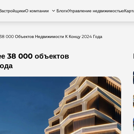
Застройщики
О компании
Блоги
Управление недвижимостью
Карт
38 000 Объектов Недвижимости К Концу 2024 Года
ее 38 000 объектов
есь с нами
вартиры
Квартиры
Карьера
Виллы
Виллы
Часто задаваемые вопросы
Таунхаусы
Таунх
года