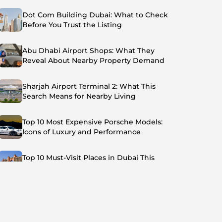
Dot Com Building Dubai: What to Check
Before You Trust the Listing
Abu Dhabi Airport Shops: What They
Reveal About Nearby Property Demand
Sharjah Airport Terminal 2: What This
Search Means for Nearby Living
Top 10 Most Expensive Porsche Models:
Icons of Luxury and Performance
Top 10 Must-Visit Places in Dubai This
Summer: Beat the Heat in Style
Top 7 Busiest Airports in the World: Hub of
Global Travel