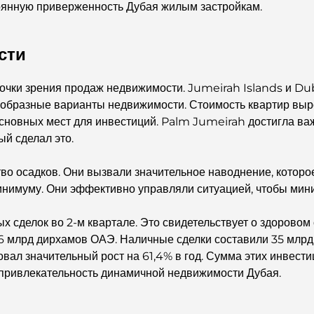
тоянную приверженность Дубая жилым застройкам.
сти
чки зрения продаж недвижимости. Jumeirah Islands и Dub
нообразные варианты недвижимости. Стоимость квартир выр
 основных мест для инвестиций. Palm Jumeirah достигла в
ый сделал это.
во осадков. Они вызвали значительное наводнение, которо
минимуму. Они эффективно управляли ситуацией, чтобы ми
х сделок во 2-м квартале. Это свидетельствует о здорово
26 млрд дирхамов ОАЭ. Наличные сделки составили 35 млр
ал значительный рост на 61,4% в год. Сумма этих инвести
привлекательность динамичной недвижимости Дубая.