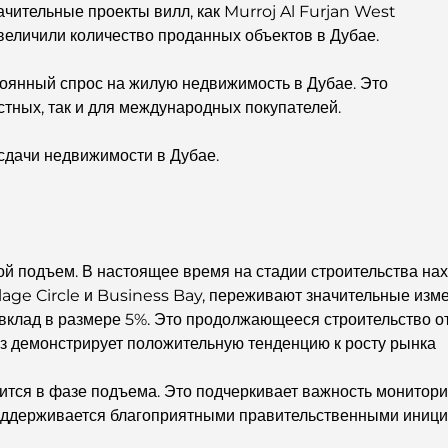
ачительные проекты вилл, как Murroj Al Furjan West
увеличили количество проданных объектов в Дубае.
тоянный спрос на жилую недвижимость в Дубае. Это
стных, так и для международных покупателей.
сдачи недвижимости в Дубае.
 подъем. В настоящее время на стадии строительства нахо
llage Circle и Business Bay, переживают значительные изм
вклад в размере 5%. Это продолжающееся строительство от
аз демонстрирует положительную тенденцию к росту рынка
тся в фазе подъема. Это подчеркивает важность монитори
оддерживается благоприятными правительственными инициа