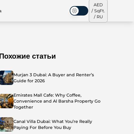
AED
а
/ SqFt.
Темная тема
/ RU
Похожие статьи
аусы
Наша команда
Пентхаусы
Пентхаусы
Murjan 3 Dubai: A Buyer and Renter’s
Guide for 2026
Emirates Mall Cafe: Why Coffee,
Convenience and Al Barsha Property Go
Together
Canal Villa Dubai: What You’re Really
Paying For Before You Buy