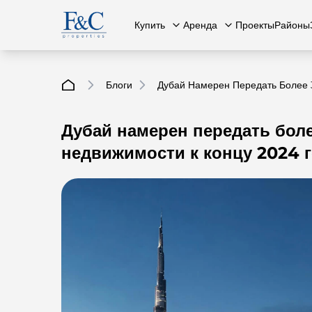
Купить
Аренда
Проекты
Районы
Блоги
Дубай Намерен Передать Более 
Дубай намерен передать бол
Вся недвижимость
О нас
Вся недвижимость
Свяжит
К
недвижимости к концу 2024 