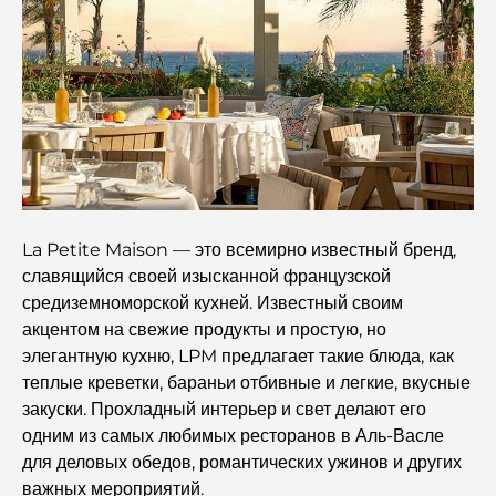
Лучшие индийские рестораны в Дубае: кулинарное
путешествие.
Откройте для себя прогулочную дорожку Палм-
Джумейра: прогулка среди роскоши и великолепных
видов.
Лучшие районы Дубая для проживания с семьей:
узнайте о самых выгодных вариантах.
La Petite Maison — это всемирно известный бренд,
Пятизвездочные отели в Дубае: непревзойденная
славящийся своей изысканной французской
роскошь для каждого путешественника.
средиземноморской кухней. Известный своим
акцентом на свежие продукты и простую, но
Чем заняться в центре Дубая: ваш подробный
элегантную кухню, LPM предлагает такие блюда, как
путеводитель
теплые креветки, бараньи отбивные и легкие, вкусные
закуски. Прохладный интерьер и свет делают его
Лучший ифтар в Дубае: 7 лучших мест для
одним из самых любимых ресторанов в Аль-Васле
незабываемого рамаданского застолья.
для деловых обедов, романтических ужинов и других
важных мероприятий.