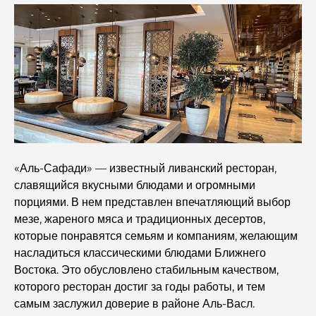
Лучшие школы с программой IB в Дубае: полное
руководство для родителей
Генеральный план развития района Dubai Hills:
концепция современной жизни в жилом комплексе.
Ресторан «Дубайская опера»: место, где изысканная
кухня встречается с культурой.
«Аль-Сафади» — известный ливанский ресторан,
Самые дорогие бренды костюмов, определяющие
понятие роскошного пошива.
славящийся вкусными блюдами и огромными
порциями. В нем представлен впечатляющий выбор
мезе, жареного мяса и традиционных десертов,
Рестораны на пляже J1: новое роскошное место для
ужина в Дубае.
которые понравятся семьям и компаниям, желающим
насладиться классическими блюдами Ближнего
Востока. Это обусловлено стабильным качеством,
Самые дорогие часы Rolex, когда-либо проданные.
которого ресторан достиг за годы работы, и тем
самым заслужил доверие в районе Аль-Васл.