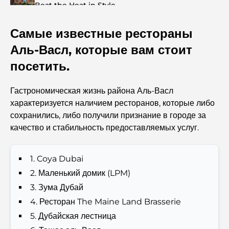
Beat the Heat in Style
Самые известные рестораны
Top 7 Busiest Airports in the World: Hub of Global
Travel
Аль-Васл, которые вам стоит
посетить.
Abu Dhabi vs Dubai: A Practical Comparison for
Investors and Residents
Гастрономическая жизнь района Аль-Васл
характеризуется наличием ресторанов, которые либо
Best Schools in Downtown Dubai: A Guide for
сохранились, либо получили признание в городе за
Families
качество и стабильность предоставляемых услуг.
Чем заняться летом в Дубае: подробное руководство
по спасению от жары
1. Coya Dubai
2. Маленький домик (LPM)
Лучшие подарки класса люкс для мужчин:
3. Зума Дубай
продуманные и вневременные идеи для презентов.
4. Ресторан The Maine Land Brasserie
5. Дубайская лестница
Школы рядом с Палм-Джумейра: подробное
руководство для семей