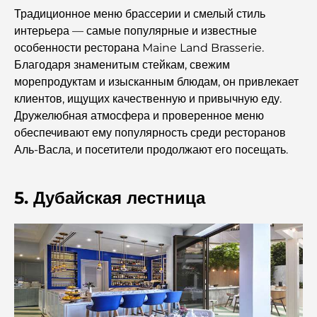
путеводитель.
Традиционное меню брассерии и смелый стиль
интерьера — самые популярные и известные
Исследование исторических мест Дубая: путешествие
особенности ресторана Maine Land Brasserie.
во времени.
Благодаря знаменитым стейкам, свежим
морепродуктам и изысканным блюдам, он привлекает
7 лучших ресторанов в районе Dubai Creek Harbour,
клиентов, ищущих качественную и привычную еду.
где можно поужинать.
Дружелюбная атмосфера и проверенное меню
обеспечивают ему популярность среди ресторанов
Лучшие школы в районе Дубай Марина: путеводитель
Аль-Васла, и посетители продолжают его посещать.
для семей с детьми.
5. Дубайская лестница
Рестораны в районе Dubai Hills: лучшие места для
ужина в этом быстро развивающемся районе.
Лучшие поля для гольфа чемпионского уровня в
Дубае
Прибрежные жилые комплексы в Дубае: роскошная
жизнь у моря.