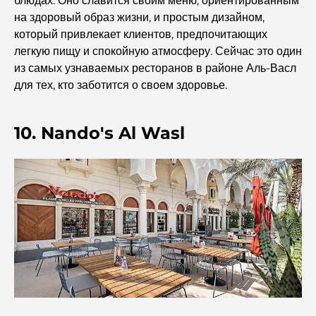
блюдах. Оно славится своим меню, ориентированным
на здоровый образ жизни, и простым дизайном,
который привлекает клиентов, предпочитающих
Самые дорогие бренды одежды в мире
легкую пищу и спокойную атмосферу. Сейчас это один
из самых узнаваемых ресторанов в районе Аль-Васл
для тех, кто заботится о своем здоровье.
Османская архитектура: богатое наследие искусства,
культуры и империи.
10. Nando's Al Wasl
Как выбрать финансового консультанта в Дубае?
Самые дорогие частные самолеты: взгляд изнутри на
мир роскоши в авиации для миллиардеров.
Самые дорогие обручальные кольца в мире
Индийские школы в Дубае: подробное руководство для
родителей