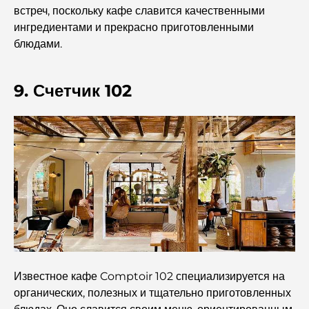
Дубая.
встреч, поскольку кафе славится качественными
ингредиентами и прекрасно приготовленными
блюдами.
Топ-10 самых богатых стран мира
9. Счетчик 102
Чем заняться с детьми в Дубае: полный семейный
путеводитель
Лучшие пляжные курорты Дубая для роскошного
отдыха.
Романтические места в Дубае для незабываемых
моментов
Лучший отдых в Дубае: лучшие отели и курорты
Известное кафе Comptoir 102 специализируется на
органических, полезных и тщательно приготовленных
Лучшие рестораны для делового обеда в DIFC