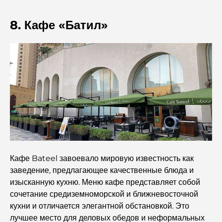
Детский сад в районе Dubai Hills: руководство для
родителей
8. Кафе «Батил»
Лучшие кафе в центре Дубая: полный путеводитель
для любителей кофе.
Самые дорогие автомобили Mercedes, когда-либо
созданные.
Переезд в Дубай из Австралии: полное руководство по
релокации.
Роскошное ночное сафари по пустыне в Дубае: отдых
премиум-класса
Кафе Bateel завоевало мировую известность как
заведение, предлагающее качественные блюда и
изысканную кухню. Меню кафе представляет собой
Самые дорогие автомобили Tesla: инновации и
производительность.
сочетание средиземноморской и ближневосточной
кухни и отличается элегантной обстановкой. Это
лучшее место для деловых обедов и неформальных
Рестораны «Аль-Васл»: самые известные заведения