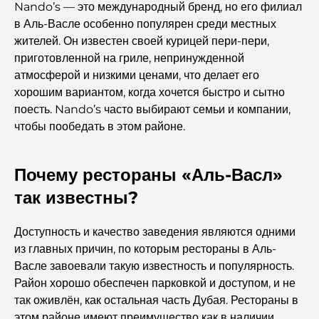
Nando’s — это международный бренд, но его филиал
в Аль-Васле особенно популярен среди местных
Знакомые достопримечательности Абу-Даби:
знакомство с ними
жителей. Он известен своей курицей пери-пери,
приготовленной на гриле, непринужденной
атмосферой и низкими ценами, что делает его
Школы Абу-Даби: Полное руководство по лучшим
школам столицы
хорошим вариантом, когда хочется быстро и сытно
поесть. Nando’s часто выбирают семьи и компании,
чтобы пообедать в этом районе.
Restaurants in Abu Dhabi: A Tasty Tour of the
Capital
Почему рестораны «Аль-Васл»
Фитнес-центры в Абу-Даби: ваш путеводитель по
лучшим местам для занятий спортом в городе.
так известны?
Malls in Abu Dhabi: Your Guide to the City’s Best
Доступность и качество заведения являются одними
Shopping Spots
из главных причин, по которым рестораны в Аль-
Васле завоевали такую ​​известность и популярность.
Район хорошо обеспечен парковкой и доступом, и не
Лучшие пляжи Абу-Даби для идеального отдыха.
так оживлён, как остальная часть Дубая. Рестораны в
этом районе имеют преимущество как в наличии