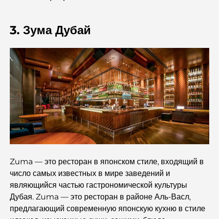
Кафе в районе Business Bay: идеальное сочетание
кофе и общения.
3. Зума Дубай
Рестораны Дубая, отмеченные звездами Мишлен:
гастрономическое приключение.
Обзор ресторанов в Jumeirah Golf Estates:
кулинарный гид
Dubai Horse Racing: Where Tradition Meets
Global Competition
Кафе на Палм-Джумейра: путеводитель по лучшим
кофейням и образу жизни на острове.
Zuma — это ресторан в японском стиле, входящий в
число самых известных в мире заведений и
являющийся частью гастрономической культуры
Как получить ипотеку в Дубае: Полное руководство
Дубая. Zuma — это ресторан в районе Аль-Васл,
предлагающий современную японскую кухню в стиле
Лучшие завтраки в Дубае: мои лучшие рекомендации