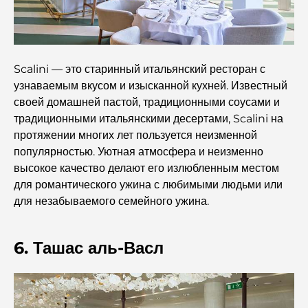
Лучшие стейк-рестораны Дубая: путеводитель для
любителей мяса.
Scalini — это старинный итальянский ресторан с
Лучшие банки Дубая для экспатов: полное руководство
узнаваемым вкусом и изысканной кухней. Известный
по банковским услугам
своей домашней пастой, традиционными соусами и
традиционными итальянскими десертами, Scalini на
Самая дорогая страна в мире: глобальный рейтинг
протяжении многих лет пользуется неизменной
стоимости жизни
популярностью. Уютная атмосфера и неизменно
высокое качество делают его излюбленным местом
Путеводитель по фитнес-центрам Damac Hills:
для романтического ужина с любимыми людьми или
лучшие варианты для занятий спортом в городе и его
для незабываемого семейного ужина.
окрестностях.
Лучшие торговые центры Дубая для шопинга и
6. Ташас аль-Васл
развлечений.
Чем заняться в DIFC: исследуйте самый динамичный
район Дубая.