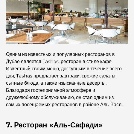
Кредитные карты в ОАЭ: полное руководство по
разумным тратам
Больница в DIFC: Медицинское обслуживание
мирового класса в Дубае.
Одним из известных и популярных ресторанов в
Фитнес-центры в DIFC: где фитнес сочетается с
Дубае является Tashas, ​​ресторан в стиле кафе.
деловым образом жизни.
Известный своим меню, доступным в течение всего
дня, Tashas предлагает завтраки, свежие салаты,
Самый редкий автомобиль в мире: автомобильные
сытные блюда, а также изысканные десерты.
легенды, неподвластные цене.
Благодаря гостеприимной атмосфере и
дружелюбному обслуживанию, он стал одним из
Торговые платформы в ОАЭ: руководство для
самых посещаемых ресторанов в районе Аль-Васл.
современных инвесторов
Семейный пляжный клуб Дубай: где веселье
7. Ресторан «Аль-Сафади»
сочетается с отдыхом.