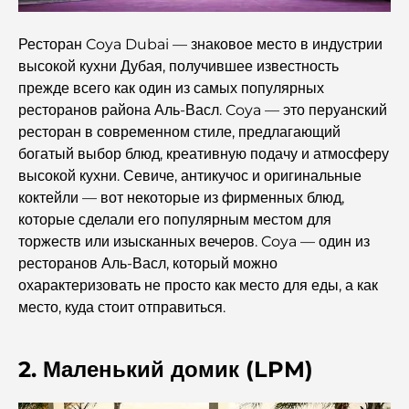
Полное руководство по ресторанам высокой кухни на
Ресторан Coya Dubai — знаковое место в индустрии
Палм-Джумейра
высокой кухни Дубая, получившее известность
прежде всего как один из самых популярных
Откройте для себя лучшие завтраки в районе
ресторанов района Аль-Васл. Coya — это перуанский
Business Bay, Дубай.
ресторан в современном стиле, предлагающий
богатый выбор блюд, креативную подачу и атмосферу
Государственные больницы Дубая: комплексное
высокой кухни. Севиче, антикучос и оригинальные
медицинское обслуживание для всех.
коктейли — вот некоторые из фирменных блюд,
которые сделали его популярным местом для
Самый дорогой Lamborghini в истории: полный
торжеств или изысканных вечеров. Coya — один из
список коллекционных экземпляров
ресторанов Аль-Васл, который можно
охарактеризовать не просто как место для еды, а как
Самая дорогая школа GEMS в Дубае: полное
место, куда стоит отправиться.
руководство для родителей
Лучшие школы рядом с Damac Hills 2: путеводитель
2. Маленький домик (LPM)
для семей