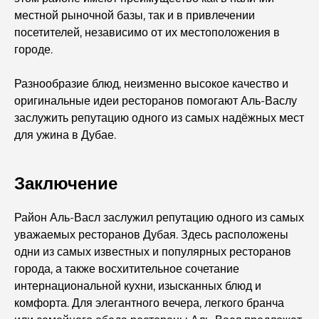
Лучшие острова Абу-Даби, которые вы обязательно
местной рыночной базы, так и в привлечении
должны посетить
посетителей, независимо от их местоположения в
городе.
Лучшие места для бесплатного посещения в Абу-Даби
Разнообразие блюд, неизменно высокое качество и
оригинальные идеи ресторанов помогают Аль-Васлу
Рынок недвижимости Дубая и Абу-Даби: сравнение
заслужить репутацию одного из самых надёжных мест
рынков элитной недвижимости
для ужина в Дубае.
Лучшие роскошные электромобили: переосмысление
Заключение
современного вождения
Район Аль-Васл заслужил репутацию одного из самых
Изучение самых дорогих часовых брендов по всему
миру.
уважаемых ресторанов Дубая. Здесь расположены
одни из самых известных и популярных ресторанов
города, а также восхитительное сочетание
Самые дорогие районы Дубая для роскошного
проживания
интернациональной кухни, изысканных блюд и
комфорта. Для элегантного вечера, легкого бранча