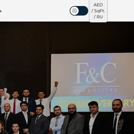
AED
а
/ SqFt.
Темная тема
/ RU
аусы
Наша команда
Пентхаусы
Пентхаусы