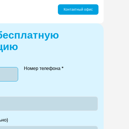
Контактный офис
бесплатную
цию
Номер телефона *
ьно)