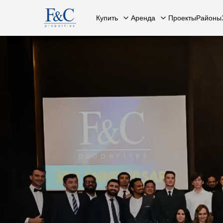
Купить
Аренда
Проекты
Районы
Вся недвижимость
О нас
Вся недвижимость
Свяжит
К