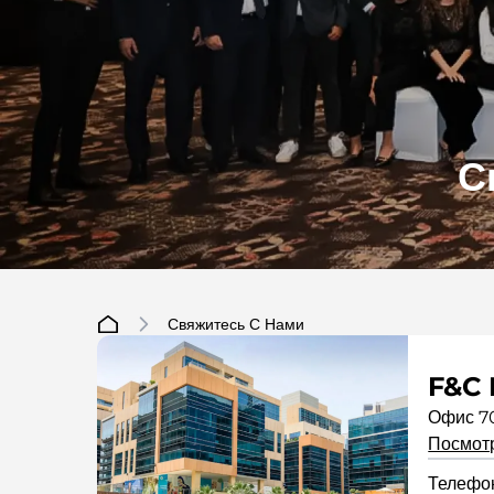
С
Свяжитесь С Нами
F&C 
Офис 70
Посмот
Телефон