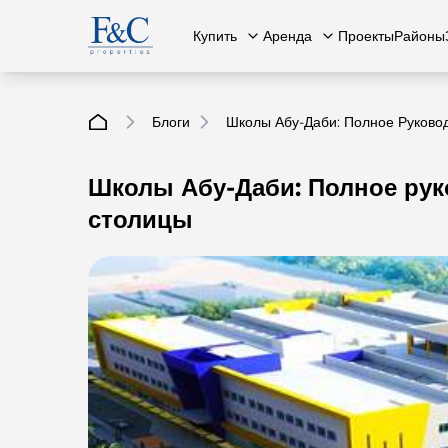
Купить
Аренда
Проекты
Районы
Блоги
Школы Абу-Даби: Полное Руково
Школы Абу-Даби: Полное ру
Вся недвижимость
О нас
Вся недвижимость
Свяжит
К
столицы