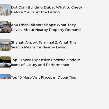
Dot Com Building Dubai: What to Check
Before You Trust the Listing
Abu Dhabi Airport Shops: What They
Reveal About Nearby Property Demand
Sharjah Airport Terminal 2: What This
Search Means for Nearby Living
Top 10 Most Expensive Porsche Models:
Icons of Luxury and Performance
Top 10 Must-Visit Places in Dubai This
Summer: Beat the Heat in Style
Top 7 Busiest Airports in the World: Hub of
Global Travel