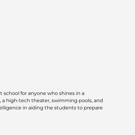
великолепных видов.
Лучшие районы Дубая для проживания с
семьей: узнайте о самых выгодных вариантах.
Пятизвездочные отели в Дубае:
непревзойденная роскошь для каждого
путешественника.
Чем заняться в центре Дубая: ваш подробный
путеводитель
Лучший ифтар в Дубае: 7 лучших мест для
ct school for anyone who shines in a
незабываемого рамаданского застолья.
, a high-tech theater, swimming pools, and
telligence in aiding the students to prepare
Кафе в районе Business Bay: идеальное
сочетание кофе и общения.
Рестораны Дубая, отмеченные звездами