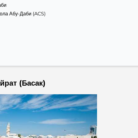
аби
ола Абу-Даби (ACS)
йрат (Басак)