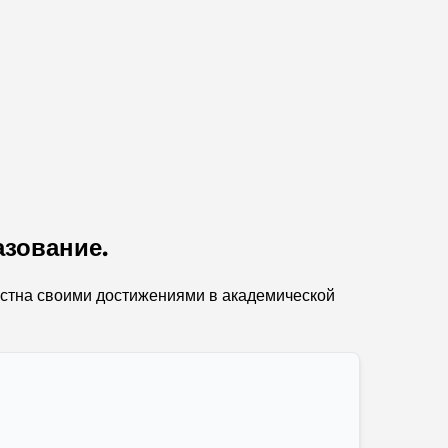
Abu Dhabi vs Dubai: A Practical Comparison
for Investors and Residents
Best Schools in Downtown Dubai: A Guide
for Families
Чем заняться летом в Дубае: подробное
руководство по спасению от жары
Лучшие подарки класса люкс для мужчин:
зование.
продуманные и вневременные идеи для
презентов.
естна своими достижениями в академической
Школы рядом с Палм-Джумейра: подробное
руководство для семей
Лучшие отели в районе Business Bay, Дубай:
ваш полный путеводитель