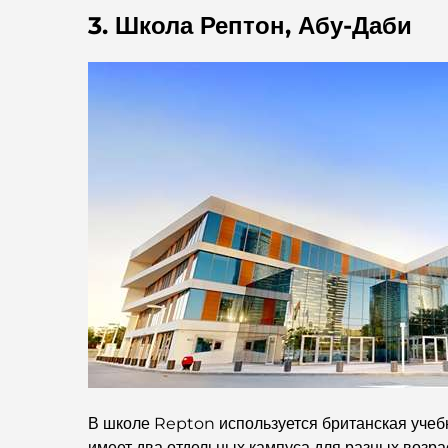
3. Школа Рептон, Абу-Даби
В школе Repton используется британская уче
имеет два отдельных кампуса для разных возра