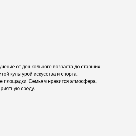
Business Bay, Дубай.
Государственные больницы Дубая: комплексное
медицинское обслуживание для всех.
Самый дорогой Lamborghini в истории:
полный список коллекционных экземпляров
Самая дорогая школа GEMS в Дубае: полное
учение от дошкольного возраста до старших
руководство для родителей
той культурой искусства и спорта.
е площадки. Семьям нравится атмосфера,
Лучшие школы рядом с Damac Hills 2:
приятную среду.
путеводитель для семей
Лучшие индийские рестораны в Дубае:
кулинарное путешествие.
Откройте для себя прогулочную дорожку Палм-
Джумейра: прогулка среди роскоши и