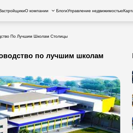
Застройщики
О компании
Блоги
Управление недвижимостью
Карт
дство По Лучшим Школам Столицы
ководство по лучшим школам
есь с нами
вартиры
Квартиры
Карьера
Виллы
Виллы
Часто задаваемые вопросы
Таунхаусы
Таунх