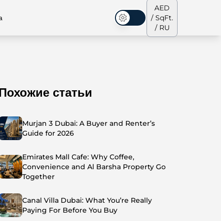
AED
а
/ SqFt.
Темная тема
/ RU
Похожие статьи
аусы
Наша команда
Пентхаусы
Пентхаусы
Murjan 3 Dubai: A Buyer and Renter’s
Guide for 2026
Emirates Mall Cafe: Why Coffee,
Convenience and Al Barsha Property Go
Together
Canal Villa Dubai: What You’re Really
Paying For Before You Buy