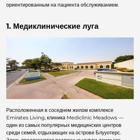
ориентированным на пациента обслуживанием.
руководство для родителей
Лучшие школы рядом с Damac Hills 2: путеводитель
1. Медиклинические луга
для семей
Лучшие индийские рестораны в Дубае: кулинарное
путешествие.
Откройте для себя прогулочную дорожку Палм-
Джумейра: прогулка среди роскоши и великолепных
видов.
Лучшие районы Дубая для проживания с семьей:
узнайте о самых выгодных вариантах.
Расположенная в соседнем жилом комплексе
Пятизвездочные отели в Дубае: непревзойденная
Emirates Living, клиника Mediclinic Meadows —
роскошь для каждого путешественника.
один из самых популярных медицинских центров
среди семей, отдыхающих на острове Блууотерс.
Чем заняться в центре Дубая: ваш подробный