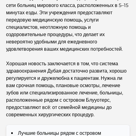
сети больниц мирового класса, расположенных в 5–15
Лучшие подарки класса люкс для мужчин:
минутах езды. Эти учреждения предоставляют
продуманные и вневременные идеи для презентов.
передовую медицинскую помощь, услуги
специалистов, неотложную помощь и
Школы рядом с Палм-Джумейра: подробное
оздоровительные процедуры, что делает их
руководство для семей
невероятно удобными для ежедневного
удовлетворения ваших медицинских потребностей.
Лучшие отели в районе Business Bay, Дубай: ваш
полный путеводитель
Хорошая новость заключается в том, что система
здравоохранения Дубая достаточно развита, хорошо
Лучшие кофейни Дубая с прекрасным видом:
регулируется и дружелюбна к пациентам. Нужна ли
идеальное сочетание вкуса и пейзажа.
вам срочная помощь, плановые осмотры, лечение
зубов или специализированное лечение, больницы,
Рестораны с видом на Бурдж-аль-Араб: Изысканные
расположенные рядом с островом Блууотерс,
рестораны в Дубае
предоставляют всё: от семейной медицины до
современных хирургических процедур.
Пляжные клубы Палм-Джумейра: полный
путеводитель на 2026 год.
Лучшие больницы рядом с островом