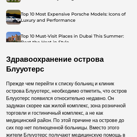
Top 10 Most Expensive Porsche Models: Icons of
Luxury and Performance
Top 10 Must-Visit Places in Dubai This Summer:
Beat the Heat in Style
Здравоохранение острова
Top 7 Busiest Airports in the World: Hub of Global
Travel
Блууотерс
Abu Dhabi vs Dubai: A Practical Comparison for
Прежде чем перейти к списку больниц и клиник
Investors and Residents
острова Блууотерс, необходимо отметить, что остров
Блууотерс появился относительно недавно. Он
Best Schools in Downtown Dubai: A Guide for
задуман скорее как жилой комплекс, зона розничной
Families
торговли и гостиничный комплекс, а не как
медицинский район. По этой причине на острове до
Чем заняться летом в Дубае: подробное руководство
сих пор нет полноценной больницы. Вместо этого
по спасению от жары
жители Блууотерс получают медицинскую помощь в