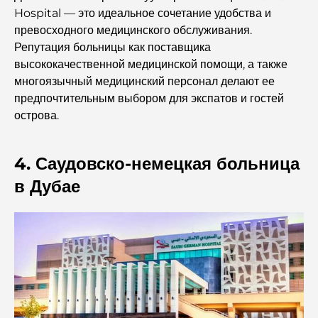
Hospital — это идеальное сочетание удобства и
Лучшие торговые центры Дубая для шопинга и
превосходного медицинского обслуживания.
развлечений.
Репутация больницы как поставщика
высококачественной медицинской помощи, а также
Чем заняться в DIFC: исследуйте самый динамичный
многоязычный медицинский персонал делают ее
район Дубая.
предпочтительным выбором для экспатов и гостей
острова.
Кредитные карты в ОАЭ: полное руководство по
разумным тратам
4. Саудовско-немецкая больница
Больница в DIFC: Медицинское обслуживание
в Дубае
мирового класса в Дубае.
Фитнес-центры в DIFC: где фитнес сочетается с
деловым образом жизни.
Самый редкий автомобиль в мире: автомобильные
легенды, неподвластные цене.