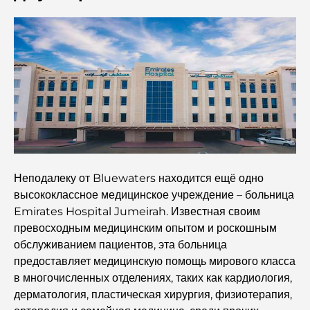
Как получить ипотеку в Дубае: Полное руководство
Лучшие завтраки в Дубае: мои лучшие рекомендации
на 2026 год.
Генеральный план Тилал Аль Гаф: новый стандарт
интегрированного проживания в Дубае.
Неподалеку от Bluewaters находится ещё одно
Дома, соответствующие принципам Васту:
высококлассное медицинское учреждение – больница
практическое руководство по созданию баланса и
гармонии.
Emirates Hospital Jumeirah. Известная своим
превосходным медицинским опытом и роскошным
Лучшие компании по ландшафтному дизайну в Дубае:
обслуживанием пациентов, эта больница
преображение открытых пространств
предоставляет медицинскую помощь мирового класса
в многочисленных отделениях, таких как кардиология,
Лучшие компании по переездам в Дубае: подробное
дерматология, пластическая хирургия, физиотерапия,
руководство