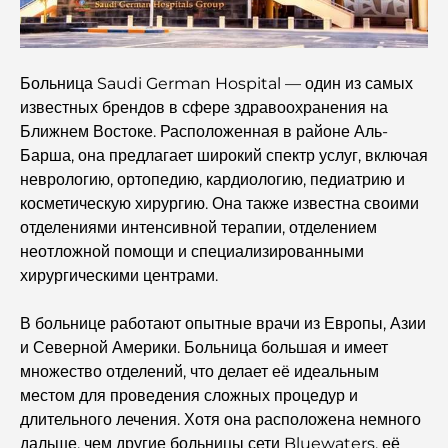
Торговые платформы в ОАЭ: руководство для
современных инвесторов
Семейный пляжный клуб Дубай: где веселье
Больница Saudi German Hospital — один из самых
сочетается с отдыхом.
известных брендов в сфере здравоохранения на
Ближнем Востоке. Расположенная в районе Аль-
Лучшие школы с программой IB в Дубае: полное
Барша, она предлагает широкий спектр услуг, включая
руководство для родителей
неврологию, ортопедию, кардиологию, педиатрию и
косметическую хирургию. Она также известна своими
Генеральный план развития района Dubai Hills:
отделениями интенсивной терапии, отделением
концепция современной жизни в жилом комплексе.
неотложной помощи и специализированными
хирургическими центрами.
Ресторан «Дубайская опера»: место, где изысканная
кухня встречается с культурой.
В больнице работают опытные врачи из Европы, Азии
и Северной Америки. Больница большая и имеет
Самые дорогие бренды костюмов, определяющие
множество отделений, что делает её идеальным
понятие роскошного пошива.
местом для проведения сложных процедур и
длительного лечения. Хотя она расположена немного
Рестораны на пляже J1: новое роскошное место для
дальше, чем другие больницы сети Bluewaters, её