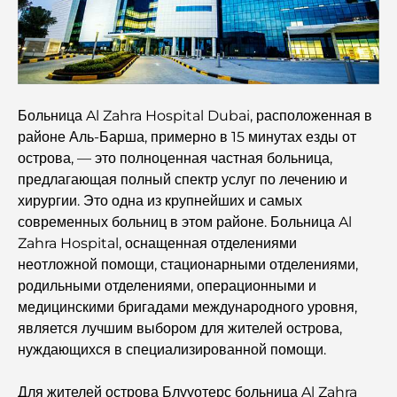
Лучшие поля для гольфа чемпионского уровня в
Дубае
Прибрежные жилые комплексы в Дубае: роскошная
жизнь у моря.
Больница Al Zahra Hospital Dubai, расположенная в
районе Аль-Барша, примерно в 15 минутах езды от
Лучшие стейк-рестораны Дубая: путеводитель для
острова, — это полноценная частная больница,
любителей мяса.
предлагающая полный спектр услуг по лечению и
хирургии. Это одна из крупнейших и самых
Лучшие банки Дубая для экспатов: полное руководство
современных больниц в этом районе. Больница Al
по банковским услугам
Zahra Hospital, оснащенная отделениями
неотложной помощи, стационарными отделениями,
Самая дорогая страна в мире: глобальный рейтинг
родильными отделениями, операционными и
стоимости жизни
медицинскими бригадами международного уровня,
является лучшим выбором для жителей острова,
Путеводитель по фитнес-центрам Damac Hills:
нуждающихся в специализированной помощи.
лучшие варианты для занятий спортом в городе и его
окрестностях.
Для жителей острова Блууотерс больница Al Zahra