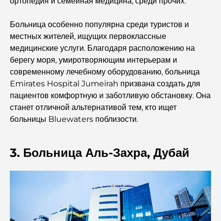
ортопедия и семейная медицина, среди прочих.
Палм Джебель Али против Палм Джумейра: наглядное
Больница особенно популярна среди туристов и
сравнение для грамотных покупателей недвижимости.
местных жителей, ищущих первоклассные
медицинские услуги. Благодаря расположению на
Откройте для себя Moon Island Dubai: ваш полный
берегу моря, умиротворяющим интерьерам и
путеводитель.
современному лечебному оборудованию, больница
Emirates Hospital Jumeirah призвана создать для
Исследование исторических мест Дубая: путешествие
пациентов комфортную и заботливую обстановку. Она
во времени.
станет отличной альтернативой тем, кто ищет
больницы Bluewaters поблизости.
7 лучших ресторанов в районе Dubai Creek Harbour,
где можно поужинать.
3. Больница Аль-Захра, Дубай
Лучшие школы в районе Дубай Марина: путеводитель
для семей с детьми.
Рестораны в районе Dubai Hills: лучшие места для
ужина в этом быстро развивающемся районе.