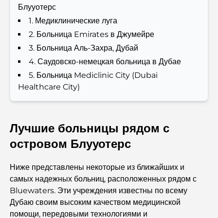
Блууотерс
Итальянские рестораны в центре Дубая: вкус Италии в
самом сердце города
1. Медиклинические луга
2. Больница Emirates в Джумейре
Топ-7 тренажерных залов в районе Dubai Hills:
3. Больница Аль-Захра, Дубай
фитнес на высшем уровне.
4. Саудовско-немецкая больница в Дубае
5. Больница Mediclinic City (Dubai
Полное руководство по ресторанам высокой кухни на
Healthcare City)
Палм-Джумейра
Откройте для себя лучшие завтраки в районе
Business Bay, Дубай.
Лучшие больницы рядом с
островом Блууотерс
Государственные больницы Дубая: комплексное
медицинское обслуживание для всех.
Ниже представлены некоторые из ближайших и
самых надежных больниц, расположенных рядом с
Самый дорогой Lamborghini в истории: полный
Bluewaters. Эти учреждения известны по всему
список коллекционных экземпляров
Дубаю своим высоким качеством медицинской
помощи, передовыми технологиями и
Самая дорогая школа GEMS в Дубае: полное