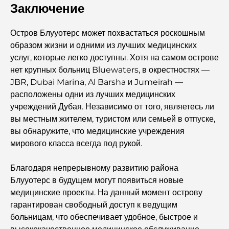
Заключение
Лучший отдых в Дубае: лучшие отели и курорты
Остров Блууотерс может похвастаться роскошным
образом жизни и одними из лучших медицинских
услуг, которые легко доступны. Хотя на самом острове
Лучшие рестораны для делового обеда в DIFC
нет крупных больниц Bluewaters, в окрестностях —
JBR, Dubai Marina, Al Barsha и Jumeirah —
расположены одни из лучших медицинских
Самые дорогие бренды одежды в мире
учреждений Дубая. Независимо от того, являетесь ли
вы местным жителем, туристом или семьей в отпуске,
Османская архитектура: богатое наследие искусства,
вы обнаружите, что медицинские учреждения
культуры и империи.
мирового класса всегда под рукой.
Благодаря непрерывному развитию района
Как выбрать финансового консультанта в Дубае?
Блууотерс в будущем могут появиться новые
медицинские проекты. На данный момент острову
Самые дорогие частные самолеты: взгляд изнутри на
гарантирован свободный доступ к ведущим
мир роскоши в авиации для миллиардеров.
больницам, что обеспечивает удобное, быстрое и