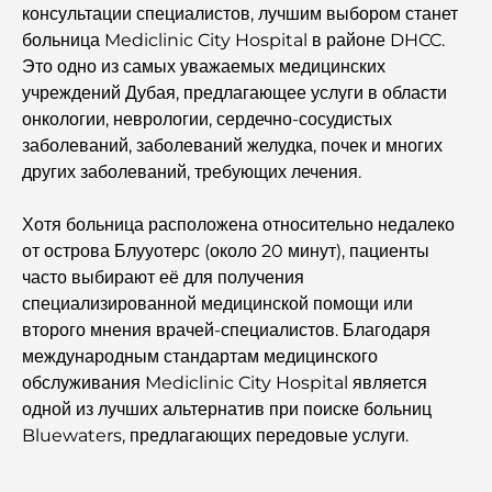
консультации специалистов, лучшим выбором станет
больница Mediclinic City Hospital в районе DHCC.
Самые дорогие автомобили Tesla: инновации и
Это одно из самых уважаемых медицинских
производительность.
учреждений Дубая, предлагающее услуги в области
онкологии, неврологии, сердечно-сосудистых
Рестораны «Аль-Васл»: самые известные заведения
заболеваний, заболеваний желудка, почек и многих
Дубая.
других заболеваний, требующих лечения.
Топ-10 самых богатых стран мира
Хотя больница расположена относительно недалеко
от острова Блууотерс (около 20 минут), пациенты
часто выбирают её для получения
Чем заняться с детьми в Дубае: полный семейный
специализированной медицинской помощи или
путеводитель
второго мнения врачей-специалистов. Благодаря
международным стандартам медицинского
Лучшие пляжные курорты Дубая для роскошного
обслуживания Mediclinic City Hospital является
отдыха.
одной из лучших альтернатив при поиске больниц
Bluewaters, предлагающих передовые услуги.
Романтические места в Дубае для незабываемых
моментов