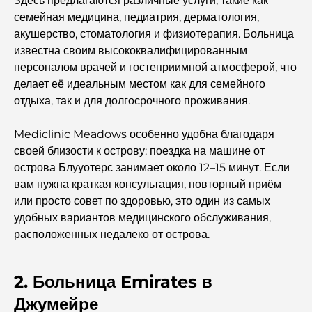
Здесь предлагаются различные услуги, такие как
путеводитель
семейная медицина, педиатрия, дерматология,
акушерство, стоматология и физиотерапия. Больница
Лучший ифтар в Дубае: 7 лучших мест для
известна своим высококвалифицированным
незабываемого рамаданского застолья.
персоналом врачей и гостеприимной атмосферой, что
делает её идеальным местом как для семейного
Кафе в районе Business Bay: идеальное сочетание
отдыха, так и для долгосрочного проживания.
кофе и общения.
Mediclinic Meadows особенно удобна благодаря
Рестораны Дубая, отмеченные звездами Мишлен:
своей близости к острову: поездка на машине от
гастрономическое приключение.
острова Блууотерс занимает около 12–15 минут. Если
вам нужна краткая консультация, повторный приём
Обзор ресторанов в Jumeirah Golf Estates:
или просто совет по здоровью, это один из самых
кулинарный гид
удобных вариантов медицинского обслуживания,
расположенных недалеко от острова.
Dubai Horse Racing: Where Tradition Meets
Global Competition
2. Больница Emirates в
Кафе на Палм-Джумейра: путеводитель по лучшим
Джумейре
кофейням и образу жизни на острове.