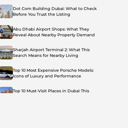
Dot Com Building Dubai: What to Check
Before You Trust the Listing
Abu Dhabi Airport Shops: What They
Reveal About Nearby Property Demand
Sharjah Airport Terminal 2: What This
Search Means for Nearby Living
Top 10 Most Expensive Porsche Models:
Icons of Luxury and Performance
Top 10 Must-Visit Places in Dubai This
Summer: Beat the Heat in Style
Top 7 Busiest Airports in the World: Hub of
Global Travel