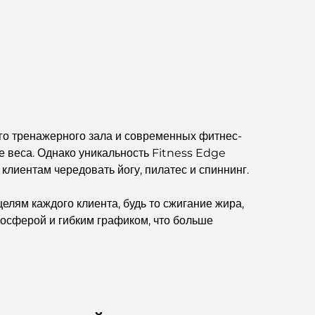
великолепных видов.
Лучшие районы Дубая для проживания с
семьей: узнайте о самых выгодных вариантах.
Пятизвездочные отели в Дубае:
непревзойденная роскошь для каждого
путешественника.
го тренажерного зала и современных фитнес-
е веса. Однако уникальность Fitness Edge
Чем заняться в центре Дубая: ваш подробный
путеводитель
 клиентам чередовать йогу, пилатес и спиннинг.
ям каждого клиента, будь то сжигание жира,
Лучший ифтар в Дубае: 7 лучших мест для
незабываемого рамаданского застолья.
осферой и гибким графиком, что больше
Кафе в районе Business Bay: идеальное
сочетание кофе и общения.
Рестораны Дубая, отмеченные звездами