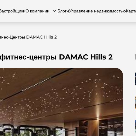
Застройщики
О компании
Блоги
Управление недвижимостью
Карт
тнес-Центры DAMAC Hills 2
фитнес-центры DAMAC Hills 2
есь с нами
вартиры
Квартиры
Карьера
Виллы
Виллы
Часто задаваемые вопросы
Таунхаусы
Таунх