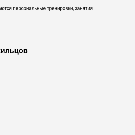
Дубае.
гаются персональные тренировки, занятия
Дома, соответствующие принципам Васту:
практическое руководство по созданию баланса
и гармонии.
Лучшие компании по ландшафтному дизайну в
Дубае: преображение открытых пространств
жильцов
Лучшие компании по переездам в Дубае:
подробное руководство
Палм Джебель Али против Палм Джумейра:
наглядное сравнение для грамотных
покупателей недвижимости.
Откройте для себя Moon Island Dubai: ваш
полный путеводитель.
Исследование исторических мест Дубая: