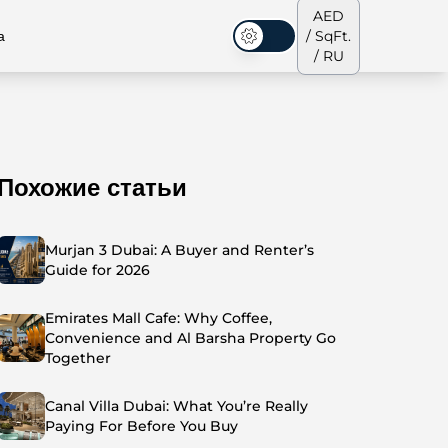
AED
а
/ SqFt.
Темная тема
/ RU
Похожие статьи
аусы
Наша команда
Пентхаусы
Пентхаусы
Murjan 3 Dubai: A Buyer and Renter’s
Guide for 2026
Emirates Mall Cafe: Why Coffee,
Convenience and Al Barsha Property Go
Together
Canal Villa Dubai: What You’re Really
Paying For Before You Buy