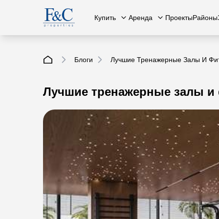
Купить
Аренда
Проекты
Районы
Блоги
Лучшие Тренажерные Залы И Фи
Лучшие тренажерные залы и 
Вся недвижимость
О нас
Вся недвижимость
Свяжит
К