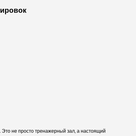
Лучшие кофейни Дубая с прекрасным видом:
нировок
идеальное сочетание вкуса и пейзажа.
Рестораны с видом на Бурдж-аль-Араб:
Изысканные рестораны в Дубае
Пляжные клубы Палм-Джумейра: полный
путеводитель на 2026 год.
Итальянские рестораны в центре Дубая: вкус
Италии в самом сердце города
Топ-7 тренажерных залов в районе Dubai Hills:
фитнес на высшем уровне.
Полное руководство по ресторанам высокой
кухни на Палм-Джумейра
Это не просто тренажерный зал, а настоящий
Откройте для себя лучшие завтраки в районе