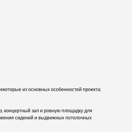
Business Bay, Дубай.
Государственные больницы Дубая: комплексное
медицинское обслуживание для всех.
Самый дорогой Lamborghini в истории:
полный список коллекционных экземпляров
Самая дорогая школа GEMS в Дубае: полное
руководство для родителей
Лучшие школы рядом с Damac Hills 2:
путеводитель для семей
екоторые из основных особенностей проекта:
Лучшие индийские рестораны в Дубае:
кулинарное путешествие.
, концертный зал и ровную площадку для
ложения сидений и выдвижных потолочных
Откройте для себя прогулочную дорожку Палм-
Джумейра: прогулка среди роскоши и