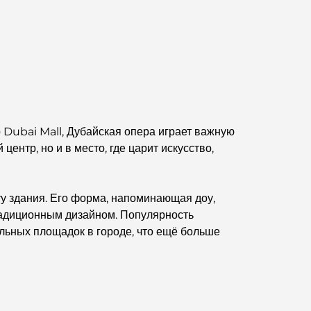
Дубае.
Дома, соответствующие принципам Васту:
практическое руководство по созданию баланса
и гармонии.
Лучшие компании по ландшафтному дизайну в
Дубае: преображение открытых пространств
Dubai Mall, Дубайская опера играет важную
Лучшие компании по переездам в Дубае:
ентр, но и в место, где царит искусство,
подробное руководство
Палм Джебель Али против Палм Джумейра:
у здания. Его форма, напоминающая доу,
наглядное сравнение для грамотных
адиционным дизайном. Популярность
покупателей недвижимости.
льных площадок в городе, что ещё больше
Откройте для себя Moon Island Dubai: ваш
полный путеводитель.
Исследование исторических мест Дубая: