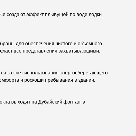
великолепных видов.
ые создают эффект плывущей по воде лодки
Лучшие районы Дубая для проживания с
семьей: узнайте о самых выгодных вариантах.
Пятизвездочные отели в Дубае:
браны для обеспечения чистого и объемного
непревзойденная роскошь для каждого
делает все представления захватывающими.
путешественника.
Чем заняться в центре Дубая: ваш подробный
путеводитель
тся за счёт использования энергосберегающего
омфорта и роскоши пребывания в здании.
Лучший ифтар в Дубае: 7 лучших мест для
незабываемого рамаданского застолья.
окна выходят на Дубайский фонтан, а
Кафе в районе Business Bay: идеальное
сочетание кофе и общения.
Рестораны Дубая, отмеченные звездами