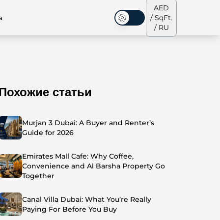
AED
а
/ SqFt.
Темная тема
/ RU
Похожие статьи
аусы
Наша команда
Пентхаусы
Пентхаусы
Murjan 3 Dubai: A Buyer and Renter’s
Guide for 2026
Emirates Mall Cafe: Why Coffee,
Convenience and Al Barsha Property Go
Together
Canal Villa Dubai: What You’re Really
Paying For Before You Buy