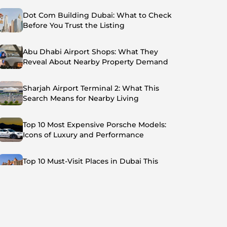
Dot Com Building Dubai: What to Check
Before You Trust the Listing
Abu Dhabi Airport Shops: What They
Reveal About Nearby Property Demand
Sharjah Airport Terminal 2: What This
Search Means for Nearby Living
Top 10 Most Expensive Porsche Models:
Icons of Luxury and Performance
Top 10 Must-Visit Places in Dubai This
Summer: Beat the Heat in Style
Top 7 Busiest Airports in the World: Hub of
Global Travel