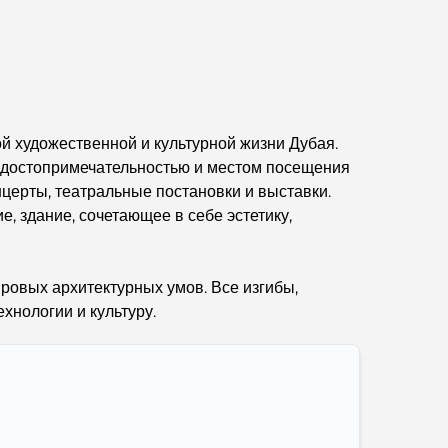
Abu Dhabi vs Dubai: A Practical Comparison
for Investors and Residents
Best Schools in Downtown Dubai: A Guide
for Families
й художественной и культурной жизни Дубая.
Чем заняться летом в Дубае: подробное
й достопримечательностью и местом посещения
руководство по спасению от жары
нцерты, театральные постановки и выставки.
, здание, сочетающее в себе эстетику,
Лучшие подарки класса люкс для мужчин:
продуманные и вневременные идеи для
презентов.
ровых архитектурных умов. Все изгибы,
хнологии и культуру.
Школы рядом с Палм-Джумейра: подробное
руководство для семей
Лучшие отели в районе Business Bay, Дубай:
ваш полный путеводитель