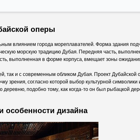
байской оперы
ьным влиянием города мореплавателей. Форма здания подч
ическую морскую традицию Дубая. Передняя часть, выполне
часть, выполненная в форме корпуса, вмещает зоны ожидания
ией, так и с современным обликом Дубая. Проект Дубайской
чку зрения, согласно которой выбор культурной символик
деревню, подобно тому, как когда-то он был рыбацкой дер
и особенности дизайна