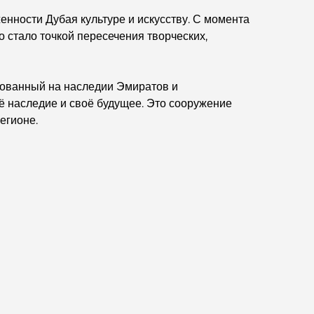
Мишлен: гастрономическое приключение.
енности Дубая культуре и искусству. С момента
о стало точкой пересечения творческих,
Обзор ресторанов в Jumeirah Golf Estates:
кулинарный гид
снованный на наследии Эмиратов и
Dubai Horse Racing: Where Tradition Meets
ё наследие и своё будущее. Это сооружение
Global Competition
егионе.
Кафе на Палм-Джумейра: путеводитель по
лучшим кофейням и образу жизни на острове.
Как получить ипотеку в Дубае: Полное
руководство
Лучшие завтраки в Дубае: мои лучшие
рекомендации на 2026 год.
Генеральный план Тилал Аль Гаф: новый
стандарт интегрированного проживания в