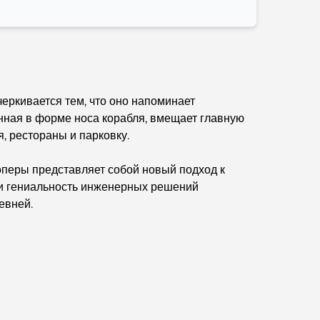
Лучшие кофейни Дубая с прекрасным видом:
идеальное сочетание вкуса и пейзажа.
Рестораны с видом на Бурдж-аль-Араб:
Изысканные рестораны в Дубае
еркивается тем, что оно напоминает
Пляжные клубы Палм-Джумейра: полный
нная в форме носа корабля, вмещает главную
путеводитель на 2026 год.
, рестораны и парковку.
Итальянские рестораны в центре Дубая: вкус
 оперы представляет собой новый подход к
Италии в самом сердце города
и и гениальность инженерных решений
евней.
Топ-7 тренажерных залов в районе Dubai Hills:
фитнес на высшем уровне.
Полное руководство по ресторанам высокой
кухни на Палм-Джумейра
Откройте для себя лучшие завтраки в районе