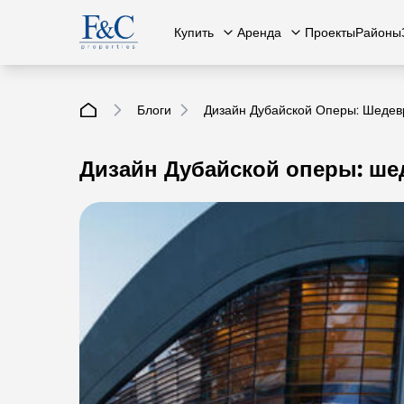
Купить
Аренда
Проекты
Районы
Блоги
Дизайн Дубайской Оперы: Шедев
Дизайн Дубайской оперы: ше
Вся недвижимость
О нас
Вся недвижимость
Свяжит
К