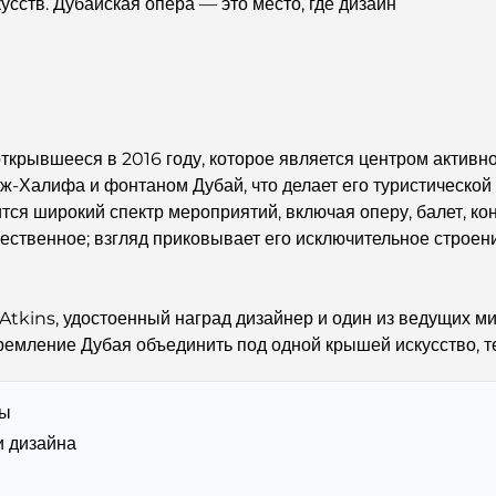
усств. Дубайская опера — это место, где дизайн
ткрывшееся в 2016 году, которое является центром активно
дж-Халифа и фонтаном Дубай, что делает его туристическо
тся широкий спектр мероприятий, включая оперу, балет, ко
ественное; взгляд приковывает его исключительное строение
Atkins, удостоенный наград дизайнер и один из ведущих ми
емление Дубая объединить под одной крышей искусство, те
ры
и дизайна