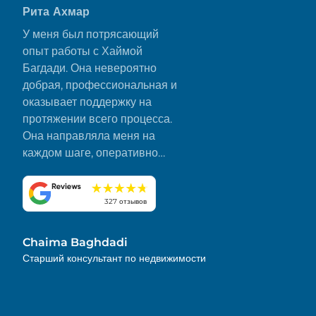
Рита Ахмар
У меня был потрясающий
опыт работы с Хаймой
Багдади. Она невероятно
добрая, профессиональная и
оказывает поддержку на
протяжении всего процесса.
Она направляла меня на
каждом шаге, оперативно
отвечала на все мои вопросы
и сделала все гладко и без
стресса. Я искренне ценю ее
327 отзывов
преданность делу и внимание
к деталям. Настоятельно
Chaima Baghdadi
рекомендую!
Старший консультант по недвижимости