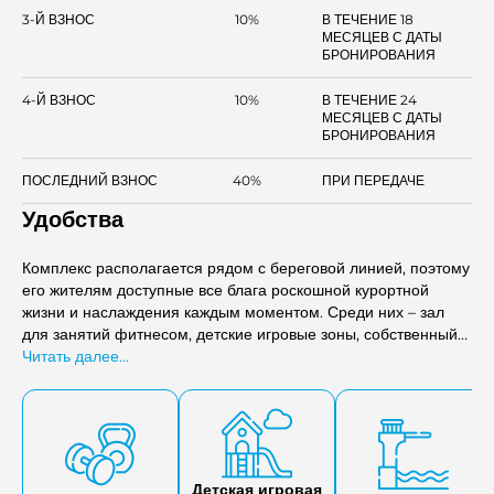
3-Й ВЗНОС
10%
В ТЕЧЕНИЕ 18
МЕСЯЦЕВ С ДАТЫ
БРОНИРОВАНИЯ
4-Й ВЗНОС
10%
В ТЕЧЕНИЕ 24
МЕСЯЦЕВ С ДАТЫ
БРОНИРОВАНИЯ
ПОСЛЕДНИЙ ВЗНОС
40%
ПРИ ПЕРЕДАЧЕ
Удобства
Комплекс располагается рядом с береговой линией, поэтому
его жителям доступные все блага роскошной курортной
жизни и наслаждения каждым моментом. Среди них – зал
для занятий фитнесом, детские игровые зоны, собственный
бассейн, спортивные площадки для активного отдыха.
Читать далее...
Новоселамдоступна нетронутая природа острова, пляжи,
мангровые заросли и частые встречи с местными
обитателями – морскими черепашками, фламинго и
ориксами. На острове есть сервис свой яхт-клуб и площадка
для посадки вертолетов.
Детская игровая