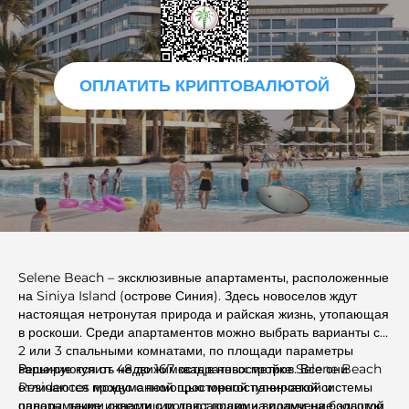
ОПЛАТИТЬ КРИПТОВАЛЮТОЙ
Selene Beach – эксклюзивные апартаменты, расположенные
на Siniya Island (острове Синия). Здесь новоселов ждут
настоящая нетронутая природа и райская жизнь, утопающая
в роскоши. Среди апартаментов можно выбрать варианты с 1,
2 или 3 спальными комнатами, по площади параметры
варьируются от 48 до 167 квадратных метров. Все они
Решение купить недвижимость в новостройке Selene Beach
отличаются продуманной просторной панировкой и
Residences можно с помощью многоступенчатой системы
панорамными окнами с потрясающими видами на большую
оплаты, такие инвестиции дают право на получение золотой