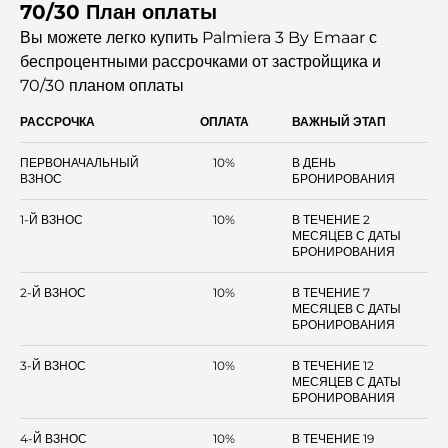
70/30 План оплаты
представлены в трех архитектурных стилях: Classic,
Contemporary и Chamfer. Виллы окружены каналами,
Вы можете легко купить Palmiera 3 By Emaar с
озерами, садами, живописными цветниками. В каждом
беспроцентными рассрочками
от застройщика и
особняке предусмотрены помещения для прислуги, гаража,
70/30 планом оплаты
комната для водителя, демонстрационная кухня. Площадь
объектов варьирует от 526 до 549 м².
РАССРОЧКА
ОПЛАТА
ВАЖНЫЙ ЭТАП
ПЕРВОНАЧАЛЬНЫЙ
10%
В ДЕНЬ
ВЗНОС
БРОНИРОВАНИЯ
1-Й ВЗНОС
10%
В ТЕЧЕНИЕ 2
МЕСЯЦЕВ С ДАТЫ
БРОНИРОВАНИЯ
2-Й ВЗНОС
10%
В ТЕЧЕНИЕ 7
МЕСЯЦЕВ С ДАТЫ
БРОНИРОВАНИЯ
3-Й ВЗНОС
10%
В ТЕЧЕНИЕ 12
МЕСЯЦЕВ С ДАТЫ
БРОНИРОВАНИЯ
4-Й ВЗНОС
10%
В ТЕЧЕНИЕ 19