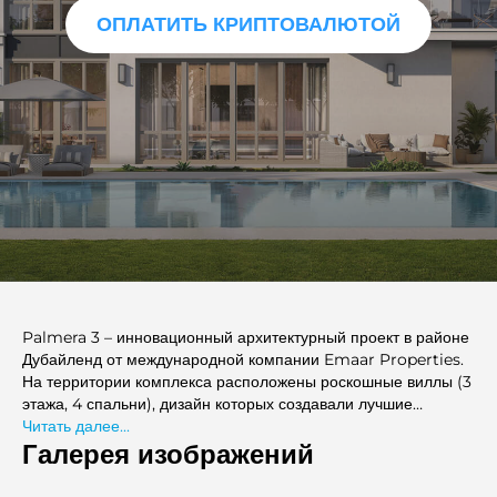
ОПЛАТИТЬ КРИПТОВАЛЮТОЙ
Palmera 3 – инновационный архитектурный проект в районе
Дубайленд от международной компании Emaar Properties.
На территории комплекса расположены роскошные виллы (3
этажа, 4 спальни), дизайн которых создавали лучшие
специалисты c международным опытом. Застройщик
Читать далее...
предоставляет возможность инвесторам купить
Галерея изображений
недвижимость в премиальной новостройке Palmeira 3 с
индивидуальной художественной отделкой. Резиденции