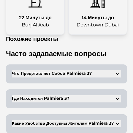
22 Минуты до
14 Минуты до
Burj Al Arab
Downtown Dubai
Похожие проекты
Часто задаваемые вопросы
Что Представляет Собой Palmiera 3?
Это эксклюзивный архитектурно-ландшафтный комплекс, где
строятся трехэтажные виллы, выдержанные в классическом и
современном стилях. Дома окружены зелеными газонами и
Где Находится Palmiera 3?
садом.
Palmiera 3 расположен в районе Oasis в Dubailand. Застройка
входит в состав комплекса Emaar Blue Lagoon,
предлагающего высочайший комфорт проживания.
Какие Удобства Доступны Жителям Palmiera 3?