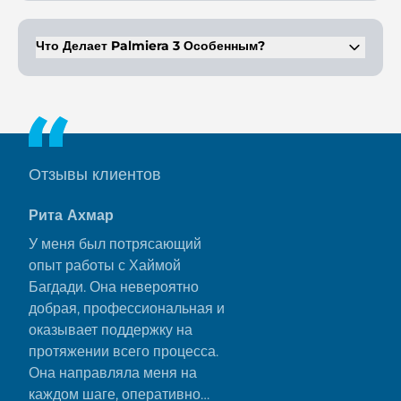
Жители Palmiera 3 имеют доступ ко всем объектам
социальной, медицинской, развлекательной, спортивной
инфраструктуры мирового уровня.
Что Делает Palmiera 3 Особенным?
Palmiera 3 – фешенебельная застройка в Dubailand. Это
курортная, деловая и приватная жилая зона, созданная по
высочайшим стандартам в области архитектуры и дизайна.
Отзывы клиентов
Рита Ахмар
У меня был потрясающий
опыт работы с Хаймой
Багдади. Она невероятно
добрая, профессиональная и
оказывает поддержку на
протяжении всего процесса.
Она направляла меня на
каждом шаге, оперативно