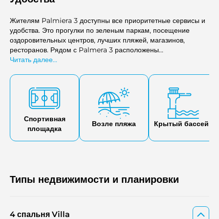
Жителям Palmiera 3 доступны все приоритетные сервисы и
удобства. Это прогулки по зеленым паркам, посещение
оздоровительных центров, лучших пляжей, магазинов,
ресторанов. Рядом с Palmera 3 расположены
образовательные учреждения высокого статуса,
Читать далее...
медицинские клиники, развлекательные центры, клубы,
эксклюзивные бутики, спортивные площадки.
Спортивная
Возле пляжа
Крытый бассейн
площадка
Типы недвижимости и планировки
4 спальня Villa