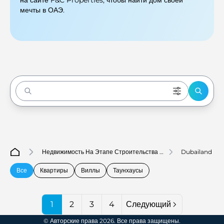
на сайте F&C Properties, чтобы найти дом своей
мечты в ОАЭ.
Enter to Search
Недвижимость На Этапе Строительства В
Dubailand
Дубае
Все
Квартиры
Виллы
Таунхаусы
1
2
3
4
Следующий
© Авторские права 2026. Все права защищены.