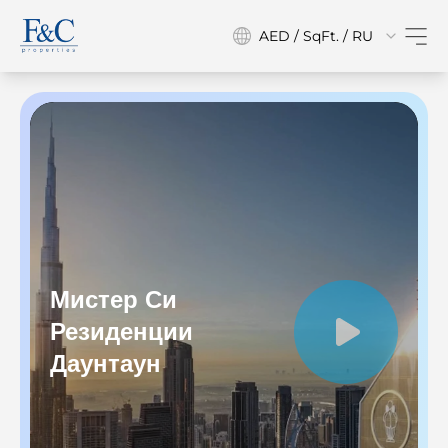
AED / SqFt. / RU
Мистер Си
Резиденции
Даунтаун