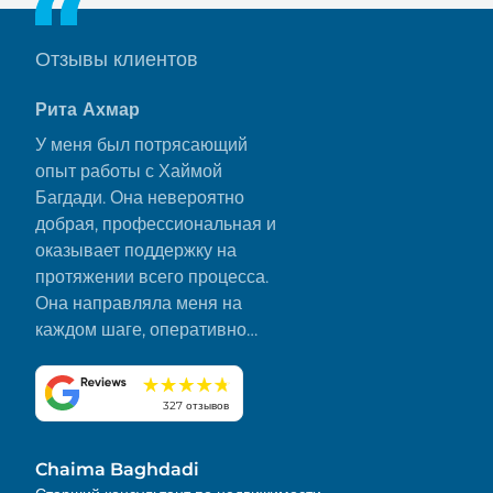
Отзывы клиентов
Рита Ахмар
У меня был потрясающий
опыт работы с Хаймой
Багдади. Она невероятно
добрая, профессиональная и
оказывает поддержку на
протяжении всего процесса.
Она направляла меня на
каждом шаге, оперативно
отвечала на все мои вопросы
и сделала все гладко и без
стресса. Я искренне ценю ее
327 отзывов
преданность делу и внимание
к деталям. Настоятельно
Chaima Baghdadi
рекомендую!