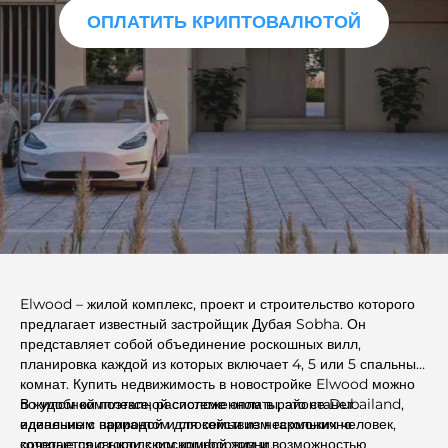
ОПЛАТИТЬ КРИПТОВАЛЮТОЙ
Elwood – жилой комплекс, проект и строительство которого
предлагает известный застройщик Дубая Sobha. Он
представляет собой объединение роскошных вилл,
планировка каждой из которых включает 4, 5 или 5 спальных
комнат. Купить недвижимость в новостройке Elwood можно
по удобной поэтапной системе оплаты, это станет
В жилом комплексе, расположенном в районе Dubailand,
идеальным вариантом для семьи из нескольких человек,
единение с природой и спокойствием гармонично
которые привыкли к роскошной жизни.
сочетается с городским комфортом и возможностью