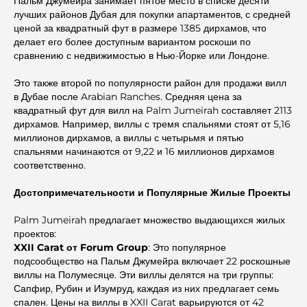
Пальм Джумейра занимает пятое место в списке десяти
лучших районов Дубая для покупки апартаментов, с средней
ценой за квадратный фут в размере 1385 дирхамов, что
делает его более доступным вариантом роскоши по
сравнению с недвижимостью в Нью-Йорке или Лондоне.
Это также второй по популярности район для продажи вилл
в Дубае после Arabian Ranches. Средняя цена за
квадратный фут для вилл на Palm Jumeirah составляет 2113
дирхамов. Например, виллы с тремя спальнями стоят от 5,16
миллионов дирхамов, а виллы с четырьмя и пятью
спальнями начинаются от 9,22 и 16 миллионов дирхамов
соответственно.
Достопримечательности и Популярные Жилые Проекты
Palm Jumeirah
предлагает множество выдающихся жилых
проектов:
XXII Carat от Forum Group
: Это популярное
подсообщество на Пальм Джумейра включает 22 роскошные
виллы на Полумесяце. Эти виллы делятся на три группы:
Сапфир, Рубин и Изумруд, каждая из них предлагает семь
спален. Цены на виллы в XXII Carat варьируются от 42