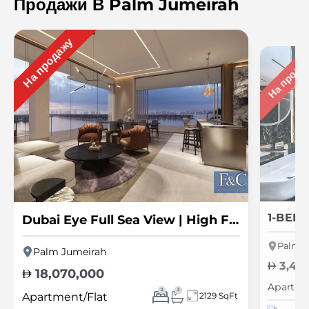
Продажи В Palm Jumeirah
На продажу
На прода
Dubai Eye Full Sea View | High Floor | PPHP
Palm J
Palm Jumeirah
3,40
18,070,000
Apartme
2
3
Apartment/Flat
2129 SqFt