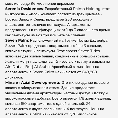
миллионов до 96 миллионов дирхамов.
Serenia Residences
: Разработанный Palma Holding, этот
низкорослый жилой комплекс состоит из трех крыльев -
Восток, Запад и Север, предлагая 250 роскошных
апартаментов, включая пентхаусы. Апартаменты
представлены в конфигурациях от 1 до 3 спален, в то время
как пентхаусы имеют три или четыре спальни.
Seven Palm
: Расположенный на Трунке Пальм Джумейра,
Seven Palm предлагает апартаменты с 1 по 3 спальни,
включая студии и пентхаусы. Этот проект Seven Tides
включает две жилые башни, соединенные большой крышей.
Жители могут наслаждаться близостью к пляжу и видами на
Ain Dubai, Burj Al Arab и Аравийский залив. Цены на
апартаменты в Seven Palm начинаются от 649,888
дирхамов.
Mina от Azizi Developments
: Это жилое здание высшего
класса с обслуживанием отеля. Здание предлагает
уникальный дизайн архитектуры, частный доступ к пляжу и
высококлассные удобства. Всего имеется 178 жилых единиц,
включая 150 апартаментов с одной спальней, 24
апартамента с двумя спальнями и 4 пентхауса. Цены на
апартаменты в Mina начинаются от 2,26 миллионов