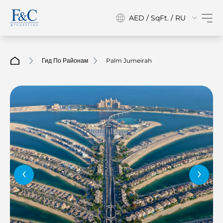
AED / SqFt. / RU
Гид По Районам
Palm Jumeirah
‹
›