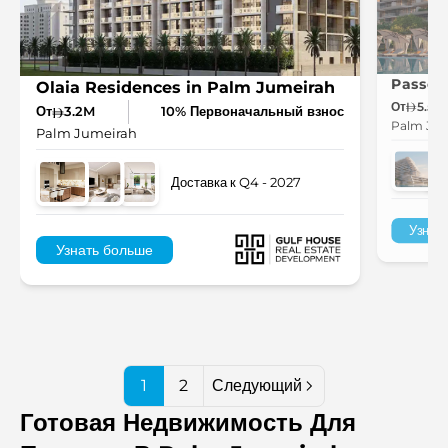
Passo 
Olaia Residences in Palm Jumeirah
От
5.5M
От
3.2M
10% Первоначальный взнос
Palm Jum
Palm Jumeirah
Доставка к Q4 - 2027
Узнат
Узнать больше
1
2
Следующий
Готовая Недвижимость Для