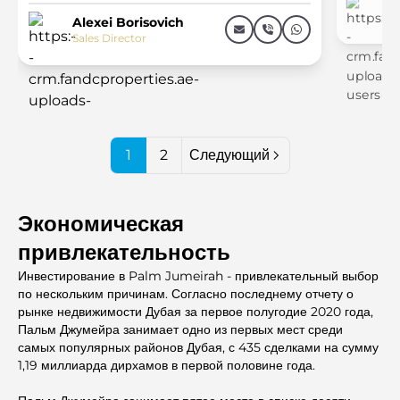
Al
Sal
Alexei Borisovich
Sales Director
1
2
Следующий
Экономическая
привлекательность
Инвестирование в Palm Jumeirah - привлекательный выбор
по нескольким причинам. Согласно последнему отчету о
рынке недвижимости Дубая за первое полугодие 2020 года,
Пальм Джумейра занимает одно из первых мест среди
самых популярных районов Дубая, с 435 сделками на сумму
1,19 миллиарда дирхамов в первой половине года.