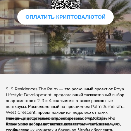
ОПЛАТИТЬ КРИПТОВАЛЮТОЙ
SLS Residences The Palm — это роскошный проект от Roya
Lifestyle Development, предлагающий эксклюзивный выбор
апартаментов с 2, 3 и 4 спальнями, а также роскошные
пентхаусы. Расположенный на престижном Palm Jumeirah
West Crescent, проект находится недалеко от таких
известных достопримечательностей, как W Dubai и Th8
Резиденции тщательно спроектированы с просторными
Resort, что добавляет великолепия этому прибрежному
планировками, предоставляя достаточно места в спальнях,
сообществу.
кухнях, ванных комнатах и ​​балконах. Чтобы обеспечить