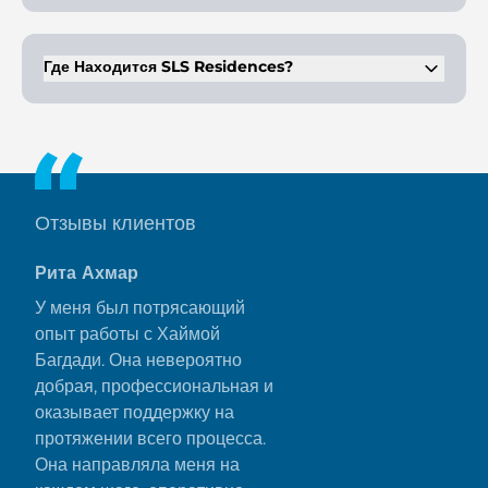
Жители наслаждаются первоклассным образом жизни с
частными услугами, доступом к пляжному клубу и близостью к
развлекательным зонам.
Где Находится SLS Residences?
Он расположен на западном полумесяце Пальмы Джумейра,
недалеко от W Dubai и курорта Th8, с отличным транспортным
сообщением.
Отзывы клиентов
Рита Ахмар
У меня был потрясающий
опыт работы с Хаймой
Багдади. Она невероятно
добрая, профессиональная и
оказывает поддержку на
протяжении всего процесса.
Она направляла меня на