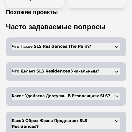
Похожие проекты
Часто задаваемые вопросы
Что Такое SLS Residences The Palm?
SLS Residences The Palm — это элитный жилой комплекс,
предлагающий апартаменты с 2, 3 и 4 спальнями, а также
пентхаусы на острове Пальма Джумейра.
Что Делает SLS Residences Уникальным?
Он располагает просторными жилыми помещениями,
собственными удобствами и расположением на первой
береговой линии Западного полумесяца острова Пальма
Какие Удобства Доступны В Резиденциях SLS?
Джумейра.
Удобства включают клуб, пейзажный бассейн, тренажерный
зал, рестораны и детские игровые площадки.
Какой Образ Жизни Предлагает SLS
Residences?