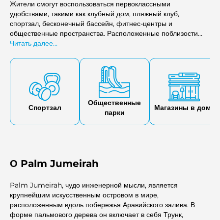
Жители смогут воспользоваться первоклассными
удобствами, такими как клубный дом, пляжный клуб,
спортзал, бесконечный бассейн, фитнес-центры и
общественные пространства. Расположенные поблизости
развлекательные заведения, спортивные сооружения и
Читать далее...
безмятежные пляжи с променадами гарантируют
удовлетворение всех требований к образу жизни.
Общественные
Спортзал
Магазины в доме
парки
О Palm Jumeirah
Palm Jumeirah, чудо инженерной мысли, является
крупнейшим искусственным островом в мире,
расположенным вдоль побережья Аравийского залива. В
форме пальмового дерева он включает в себя Трунк,