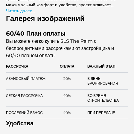
максимальный комфорт и удобство, проект включает
частные услуги и удобства, которые удовлетворят
Читать далее...
потребности каждого жильца.
Галерея изображений
60/40 План оплаты
Вы можете легко купить SLS The Palm с
беспроцентными рассрочками
от застройщика и
60/40 планом оплаты
РАССРОЧКА
ОПЛАТА
ВАЖНЫЙ ЭТАП
АВАНСОВЫЙ ПЛАТЕЖ
20%
В ДЕНЬ
БРОНИРОВАНИЯ
ЛЕГКАЯ РАССРОЧКА
40%
ВО ВРЕМЯ
СТРОИТЕЛЬСТВА
ПОСЛЕДНИЙ ВЗНОС
40%
ПРИ ПЕРЕДАЧЕ
Удобства