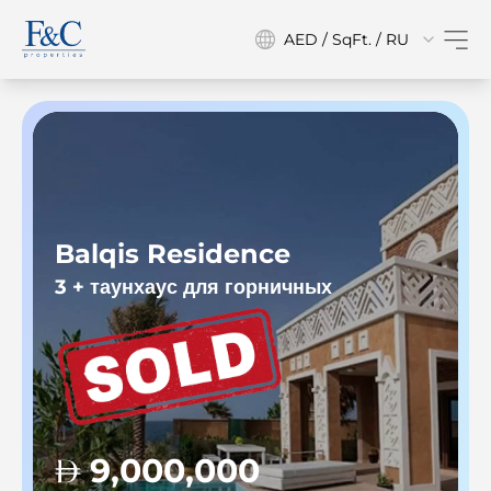
AED / SqFt. / RU
Balqis Residence
3 + таунхаус для горничных
3
9,000,000