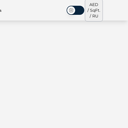
AED
а
/ SqFt.
Темная тема
/ RU
аусы
Наша команда
Пентхаусы
Пентхаусы