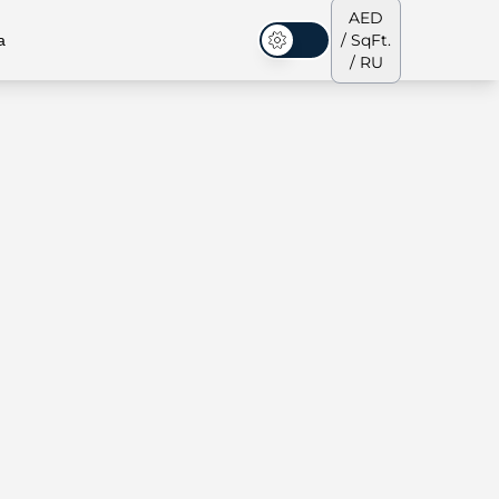
AED
а
/ SqFt.
Темная тема
/ RU
аусы
Наша команда
Пентхаусы
Пентхаусы