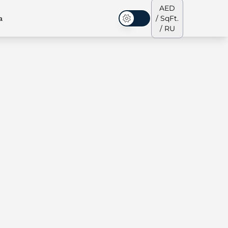
AED
а
/ SqFt.
Темная тема
/ RU
аусы
Наша команда
Пентхаусы
Пентхаусы