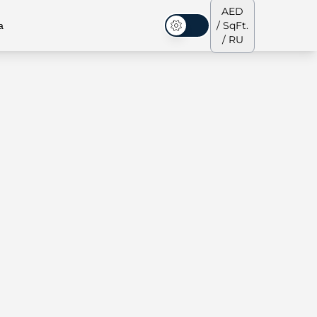
AED
а
/ SqFt.
Темная тема
/ RU
аусы
Наша команда
Пентхаусы
Пентхаусы