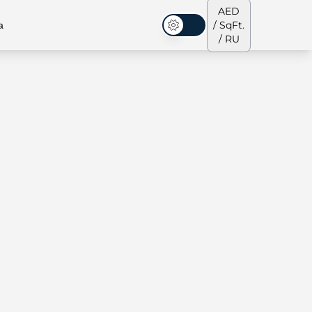
AED
а
/ SqFt.
Темная тема
/ RU
аусы
Наша команда
Пентхаусы
Пентхаусы