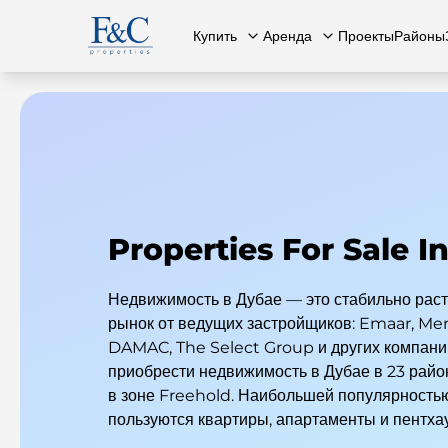
Купить
Аренда
Проекты
Районы
Вся недвижимость
О нас
Вся недвижимость
Свяжит
К
Properties For Sale I
Недвижимость в Дубае — это стабильно рас
рынок от ведущих застройщиков: Emaar, Mer
DAMAC, The Select Group и других компани
приобрести недвижимость в Дубае в 23 район
в зоне Freehold. Наибольшей популярность
пользуются квартиры, апартаменты и пентха