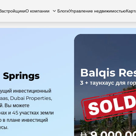
Застройщики
О компании
Блоги
Управление недвижимостью
Карт
есь с нами
вартиры
Квартиры
Карьера
Виллы
Виллы
Часто задаваемые вопросы
Таунхаусы
Таунх
Balqis Re
n Springs
3 + таунхаус для г
тущий инвестиционный
aas, Dubai Properties,
й. Вы можете
ах и 45 участках земли
ю в плане инвестиций
усы.
9,000,0