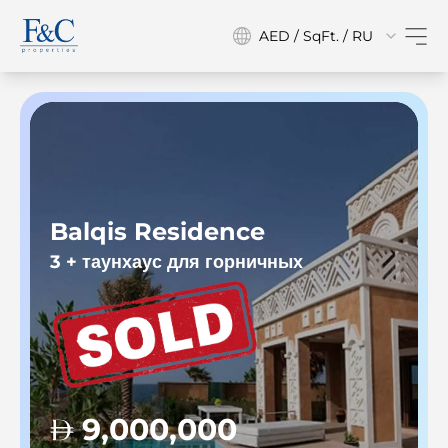
AED / SqFt. / RU
Balqis Residence
3 + таунхаус для горничных
3
9,000,000