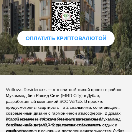
ОПЛАТИТЬ КРИПТОВАЛЮТОЙ
Willows Residences — это элитный жилой проект в районе
Мухаммед бин Рашид Сити (MBR City) в Дубае,
разработанный компанией SCC Vertex. В проекте
предусмотрены квартиры с 1 и 2 спальнями, сочетающие
современный дизайн с гармоничной атмосферой. В домах
использованы высококачественные материалы и
Жилой комплекс Willows Residences в районе Мухаммед
современные детали, что делает их стильными и
бин Рашид Сити (MBR City) призван обеспечить отдых и
комфортными.
удобный доступ к основным достопримечательностям Дубая,