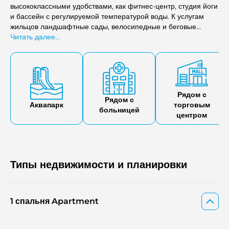
высококлассными удобствами, как фитнес-центр, студия йоги
и бассейн с регулируемой температурой воды. К услугам
жильцов ландшафтные сады, велосипедные и беговые
дорожки, а также детская игровая площадка. Кроме того, на
Читать далее...
территории комплекса предусмотрены зоны барбекю,
многофункциональный зал и охраняемая подземная
парковка, что гарантирует всем жильцам комфорт и
возможность отдохнуть.
Рядом с
Рядом с
Аквапарк
торговым
больницей
центром
Типы недвижимости и планировки
1 спальня Apartment