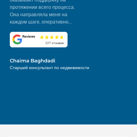
протяжении всего процесса.
Она направляла меня на
каждом шаге, оперативно
отвечала на все мои вопросы
и сделала все гладко и без
стресса. Я искренне ценю ее
327 отзывов
преданность делу и внимание
к деталям. Настоятельно
Chaima Baghdadi
рекомендую!
Старший консультант по недвижимости