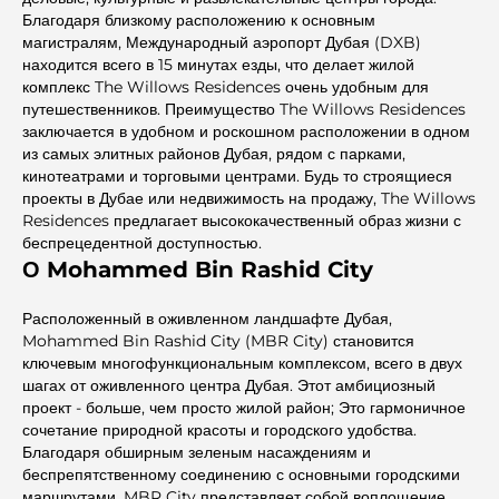
Благодаря близкому расположению к основным
магистралям, Международный аэропорт Дубая (DXB)
находится всего в 15 минутах езды, что делает жилой
комплекс The Willows Residences очень удобным для
путешественников. Преимущество The Willows Residences
заключается в удобном и роскошном расположении в одном
из самых элитных районов Дубая, рядом с парками,
кинотеатрами и торговыми центрами. Будь то строящиеся
проекты в Дубае или недвижимость на продажу, The Willows
Residences предлагает высококачественный образ жизни с
беспрецедентной доступностью.
О Mohammed Bin Rashid City
Расположенный в оживленном ландшафте Дубая,
Mohammed Bin Rashid City (MBR City) становится
ключевым многофункциональным комплексом, всего в двух
шагах от оживленного центра Дубая. Этот амбициозный
проект - больше, чем просто жилой район; Это гармоничное
сочетание природной красоты и городского удобства.
Благодаря обширным зеленым насаждениям и
беспрепятственному соединению с основными городскими
маршрутами, MBR City представляет собой воплощение