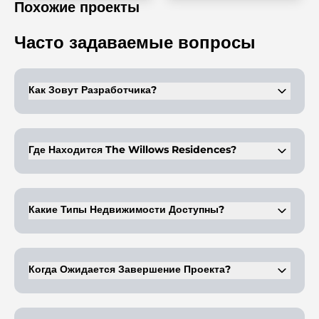
Похожие проекты
Часто задаваемые вопросы
Как Зовут Разработчика?
Жилой комплекс Willows Residences застроен компанией SCC
Vertex. SCC Vertex известна созданием элитных жилых
комплексов в Дубае.
Где Находится The Willows Residences?
Жилой комплекс Willows Residences расположен в районе
Mohammed Bin Rashid City (MBR City), Дубай.
Какие Типы Недвижимости Доступны?
Willows Residences предлагает апартаменты с 1 и 2
спальнями.
Когда Ожидается Завершение Проекта?
Ожидается, что строительство Willows Residences будет
завершено ко второму кварталу 2027 года.