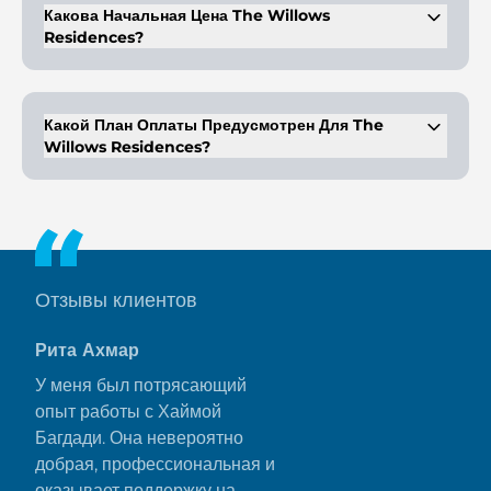
Какова Начальная Цена The Willows
Residences?
Начальная цена недвижимости в The Willows Residences
составляет 1,2 млн дирхамов ОАЭ.
Какой План Оплаты Предусмотрен Для The
Willows Residences?
План оплаты предполагает первоначальный взнос в размере
5% и предоплату в размере 45% при сдаче объекта.
Оставшиеся 50% оплачиваются при сдаче объекта.
Отзывы клиентов
Рита Ахмар
У меня был потрясающий
опыт работы с Хаймой
Багдади. Она невероятно
добрая, профессиональная и
оказывает поддержку на