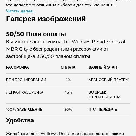
что делает его отличным выбором для тех, кто ценит
роскошь и комфорт. Завершение строительства
Читать далее...
запланировано на второй квартал 2027 года. Он обеспечит
Галерея изображений
престижную жизнь в популярном месте.
50/50 План оплаты
Вы можете легко купить The Willows Residences at
MBR City с беспроцентными рассрочками
от
застройщика и 50/50 планом оплаты
РАССРОЧКА
ОПЛАТА
ВАЖНЫЙ ЭТАП
ПРИ БРОНИРОВАНИИ
5%
АВАНСОВЫЙ ПЛАТЕЖ
ЛЕГКАЯ РАССРОЧКА
45%
ВО ВРЕМЯ
СТРОИТЕЛЬСТВА
100 % ЗАВЕРШЕНИЕ
50%
ПРИ ПЕРЕДАЧЕ
Удобства
Жилой комплекс Willows Residences располагает такими